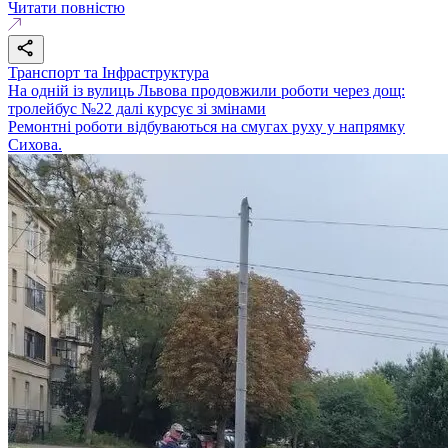
Читати повністю
Транспорт та Інфраструктура
На одній із вулиць Львова продовжили роботи через дощ:
тролейбус №22 далі курсує зі змінами
Ремонтні роботи відбуваються на смугах руху у напрямку
Сихова.