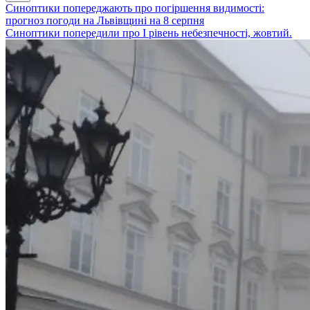
Синоптики попереджають про погіршення видимості:
прогноз погоди на Львівщині на 8 серпня
Синоптики попередили про І рівень небезпечності, жовтий.