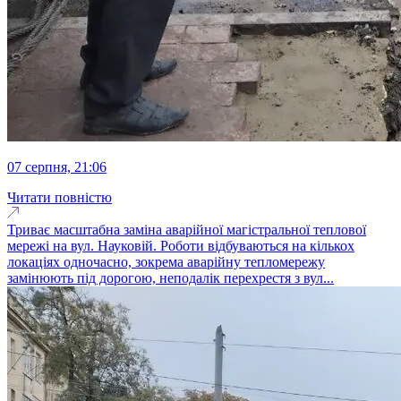
07 серпня, 21:06
Читати повністю
Триває масштабна заміна аварійної магістральної теплової
мережі на вул. Науковій. Роботи відбуваються на кількох
локаціях одночасно, зокрема аварійну тепломережу
замінюють під дорогою, неподалік перехрестя з вул...