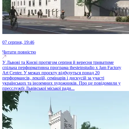
07 серпня, 19:46
Читати повністю
У Львові та Києві протягом серпня й вересня триватиме
спільна перформативна програма thesteinstudio x Jam Factory
Art Center. У межах проєкту відбудуться понад 20
перформансів, лекцій, семінарів і дискусій за участі
українських та іноземних художників. Про це повідомили у
пресслужбі Львівської міської ради...