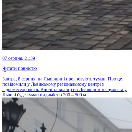
07 серпня, 21:39
Читати повністю
Завтра, 8 серпня, на Львівщині прогнозують туман. Про це
повідомили у Львівському регіональному центрі з
гідрометеорології. Вночі та вранці на Львівщині місцями та у
Львові буде туман видимістю 200 – 500 м...