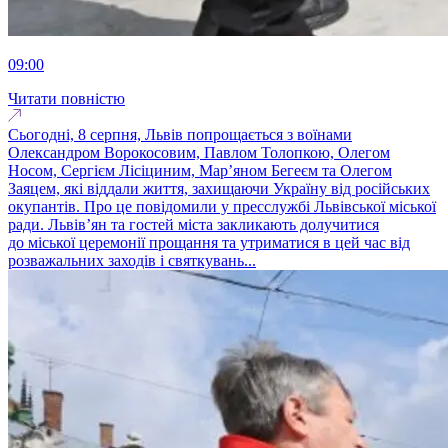
09:00
Читати повністю
Сьогодні, 8 серпня, Львів попрощається з воїнами
Олександром Ворокосовим, Павлом Толопкою, Олегом
Носом, Сергієм Лісіциним, Марʼяном Бегеєм та Олегом
Заяцем, які віддали життя, захищаючи Україну від російських
окупантів. Про це повідомили у пресслужбі Львівської міської
ради. Львів’ян та гостей міста закликають долучитися
до міської церемонії прощання та утриматися в цей час від
розважальних заходів і святкувань...