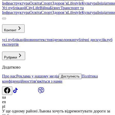
Інфраструктура
Освіта
Спорт
Здоровʼя
Lifestyle
Культура
Ініціатив
Усі публікації
CityLife
Війна
Бізнес
Транспорт та
Інфраструктура
Освіта
Спорт
Здоровʼя
Lifestyle
Культура
Ініціатив
Контент
усі публікації
новини
тексти
відео
колонки
публічні дискусії
клуб
експертів
Рубрики
Додатково
Про нас
Реклама у нашому медіа
Політика
Доступність
конфіденційності
зв'яжіться з нами
ua
en
pl
У ще одному районі Львова хочуть відремонтувати дороги за