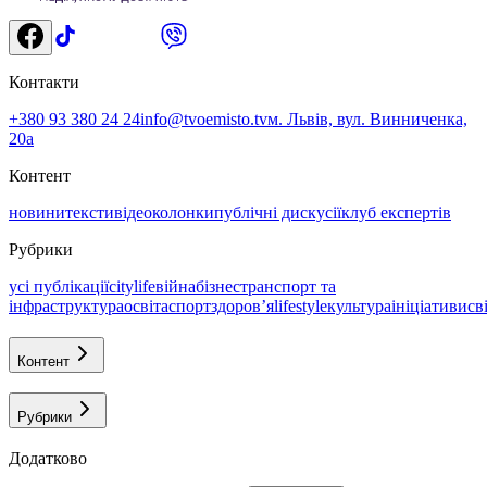
Контакти
+380 93 380 24 24
info@tvoemisto.tv
м. Львів, вул. Винниченка,
20а
Контент
новини
тексти
відео
колонки
публічні дискусії
клуб експертів
Рубрики
усі публікації
citylife
війна
бізнес
транспорт та
інфраструктура
освіта
спорт
здоровʼя
lifestyle
культура
ініціативи
св
Контент
Рубрики
Додатково