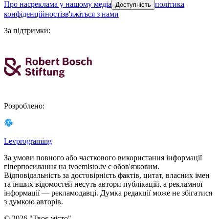
про нас
реклама у нашому медіа
політика
Доступність
конфіденційності
зв'яжіться з нами
За підтримки
:
Розроблено
:
Levprograming
За умови повного або часткового використання iнформацiї
гіперпосилання на tvoemisto.tv є обов'язковим.
Відповідальність за достовірність фактів, цитат, власних імен
та інших відомостей несуть автори публікацій, а рекламної
інформації — рекламодавці. Думка редакцiї може не збiгатися
з думкою авторiв.
©
2026
"
Твоє місто
"