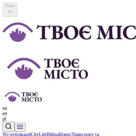
Львів
ua
en
pl
Усі публікації
CityLife
Війна
Бізнес
Транспорт та