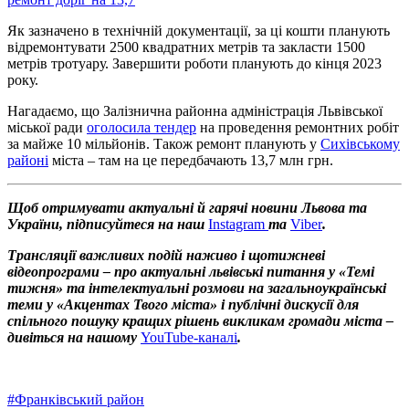
Як зазначено в технічній документації, за ці кошти планують
відремонтувати 2500 квадратних метрів та закласти 1500
метрів тротуару. Завершити роботи планують до кінця 2023
року.
Нагадаємо, що Залізнична районна адміністрація Львівської
міської ради
оголосила
тендер
на проведення ремонтних робіт
за майже 10 мільйонів. Також ремонт планують у
Сихівському
районі
міста – там на це передбачають 13,7 млн грн.
Щоб отримувати актуальні й гарячі новини Львова та
України, підписуйтеся на наш
Instagram
та
Viber
.
Трансляції важливих подій наживо і щотижневі
відеопрограми – про актуальні львівські питання у «Темі
тижня» та інтелектуальні розмови на загальноукраїнські
теми у «Акцентах Твого міста» і публічні дискусії для
спільного пошуку кращих рішень викликам громади міста –
дивіться на нашому
YouTube-каналі
.
#
Франківський район