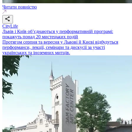
Читати повністю
CityLife
Львів і Київ об’єднаються у перформативній програмі:
покажуть понад 20 мистецьких подій
Протягом серпня та вересня у Львові й Києві відбудуться
перформанси, лекції, семінари та дискусії за участі
українських та іноземних митців.