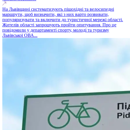
На Львівщині систематизують пішохідні та велосипедні
маршрути, щоб визначити, які з них варто розвивати,
популяризувати та включити до туристичної мережі області.
Жителів області запрошують пройти опитування. Про це
повідомили у департаменті спорту, молоді та туризму
Львівської ОВА...