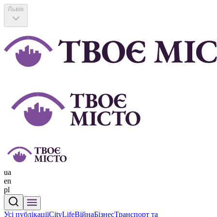
Львів
ua
en
pl
Усі публікації
CityLife
Війна
Бізнес
Транспорт та