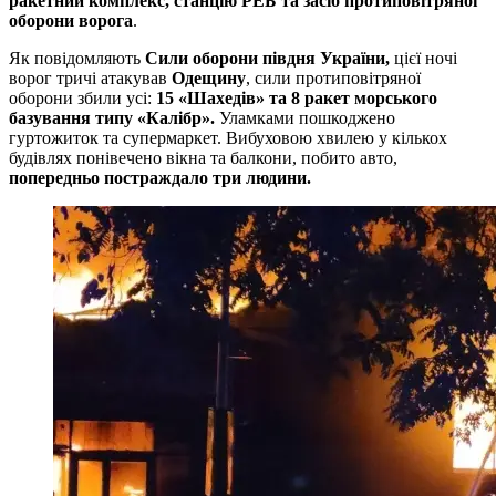
ракетний комплекс, станцію РЕБ та засіб протиповітряної
оборони ворога
.
Як повідомляють
Сили оборони півдня України,
цієї ночі
ворог тричі атакував
Одещину
, сили протиповітряної
оборони збили усі:
15 «Шахедів» та 8 ракет морського
базування типу «Калібр».
Уламками пошкоджено
гуртожиток та супермаркет. Вибуховою хвилею у кількох
будівлях понівечено вікна та балкони, побито авто,
попередньо постраждало три людини.