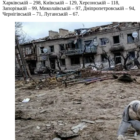
Харківській – 298, Київській – 129, Херсонській – 118,
Запорізькій – 99, Миколаївській – 97, Дніпропетровській – 94,
Чернігівській – 71, Луганській – 67.