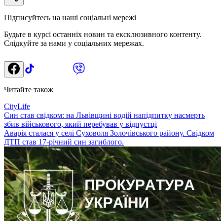
Підписуйтесь на наші соціальні мережі
Будьте в курсі останніх новин та ексклюзивного контенту.
Слідкуйте за нами у соціальних мережах.
Читайте також
CityLife
Син став свідком: на Львівщині водій напідпитку насмерть
збив військового, який перебував у відпустці
Аварія сталася у селі Суховоля Золочівського району. Свідком
ДТП став 17-річний син загиблого.