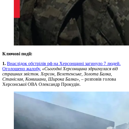
Ключові події:
1.
Внаслідок обстрілів рф на Херсонщині загинуло 7 людей.
Оголошено жалобу.
«Сьогодні Херсонщина здригнулася від
страшних звісток. Херсон, Велетенське, Золота Балка,
Станіслав, Комишани, Широка Балка»,
– розповів голова
Херсонської ОВА Олександр Прокудін.