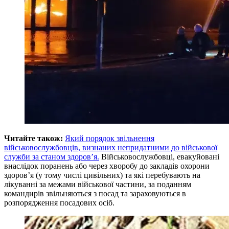
Читайте також:
Який порядок звільнення
військовослужбовців, визнаних непридатними до військової
служби за станом здоров’я.
Військовослужбовці, евакуйовані
внаслідок поранень або через хворобу до закладів охорони
здоров’я (у тому числі цивільних) та які перебувають на
лікуванні за межами військової частини, за поданням
командирів звільняються з посад та зараховуються в
розпорядження посадових осіб.