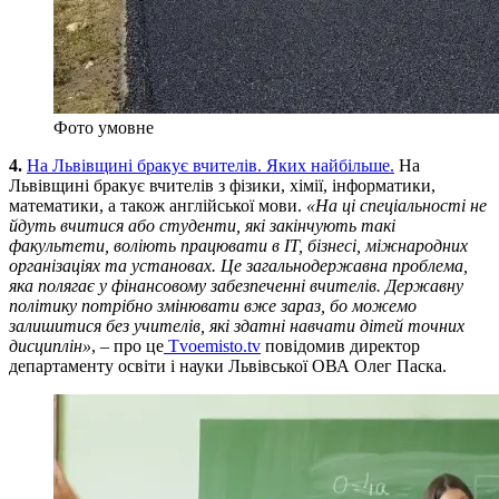
Фото умовне
4.
На Львівщині бракує вчителів. Яких найбільше.
На
Львівщині бракує вчителів з фізики, хімії, інформатики,
математики, а також англійської мови.
«На ці спеціальності не
йдуть вчитися або студенти, які закінчують такі
факультети, воліють працювати в ІТ, бізнесі, міжнародних
організаціях та установах. Це загальнодержавна проблема,
яка полягає у фінансовому забезпеченні вчителів. Державну
політику потрібно змінювати вже зараз, бо можемо
залишитися без учителів, які здатні навчати дітей точних
дисциплін»
, – про це
Tvoemisto.tv
повідомив директор
департаменту освіти і науки Львівської ОВА Олег Паска.