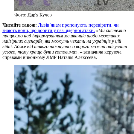
Фото: Дар'я Кучер
Читайте також:
Львів’янам пропонують перевірити, чи
знають вони, що робити у разі ядерної атаки.
«Ми системно
працюємо над інформуванням мешканців щодо можливих
найгірших сценаріїв, які можуть чекати на українців у цій
війні. Адже від такого підступного ворога можна очікувати
усього, тому краще бути готовими»
, – зазначила керуюча
справами виконкому ЛМР Наталія Алєксєєва.