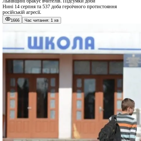
Львівщині бракує вчителів. Підсумки доби
Нині 14 серпня та 537 доба героїчного протистояння
російській агресії.
1666
Час читання: 1 хв