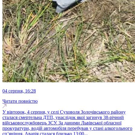
04 серпня, 16:28
Читати повністю
У вівторок, 4 серпня, у селі Суховоля Золочівського району
сталася смертельна ДТП, унаслідок якої загинув 38-річний
військовослужбовець ЗСУ. За даними Львівської обласної
прокуратури, водій автомобіля перебував у стані алкогольного
сп’яніння. Аварія сталася близько 13:00...