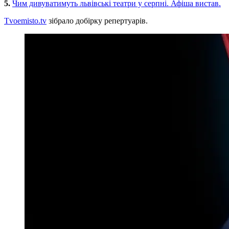
5.
Чим дивуватимуть львівські театри у серпні. Афіша вистав.
Tvoemisto.tv
зібрало добірку репертуарів.