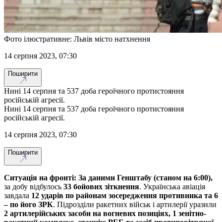
Фото ілюстративне: Львів місто натхнення
14 серпня 2023, 07:30
Поширити
Нині 14 серпня та 537 доба героїчного протистояння
російській агресії.
Нині 14 серпня та 537 доба героїчного протистояння
російській агресії.
14 серпня 2023, 07:30
Поширити
Ситуація на фронті: За даними Генштабу (станом на 6:00),
за добу відбулось
33 бойових зіткнення
. Українська авіація
завдала
12 ударів по районам зосередження противника та 6
– по його ЗРК
. Підрозділи ракетних військ і артилерії уразили
2 артилерійських засоби на вогневих позиціях, 1 зенітно-