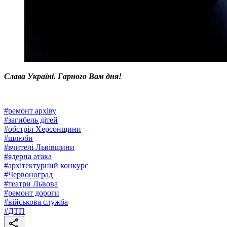
Слава Україні. Гарного Вам дня!
#
ремонт архіву
#
загибель дітей
#
обстріл Херсонщини
#
шлюби
#
вчителі Львівщини
#
ядерна атака
#
архітектурний конкурс
#
Червоноград
#
театри Львова
#
ремонт дороги
#
військова служба
#
ДТП