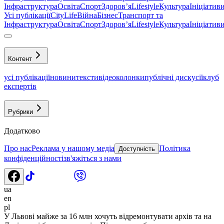
Інфраструктура
Освіта
Спорт
Здоровʼя
Lifestyle
Культура
Ініціатив
Усі публікації
CityLife
Війна
Бізнес
Транспорт та
Інфраструктура
Освіта
Спорт
Здоровʼя
Lifestyle
Культура
Ініціатив
Контент
усі публікації
новини
тексти
відео
колонки
публічні дискусії
клуб
експертів
Рубрики
Додатково
Про нас
Реклама у нашому медіа
Політика
Доступність
конфіденційності
зв'яжіться з нами
ua
en
pl
У Львові майже за 16 млн хочуть відремонтувати архів та на