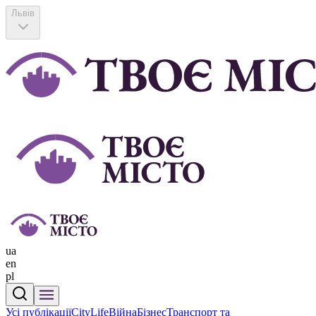
Львів
ua
en
pl
Усі публікації
CityLife
Війна
Бізнес
Транспорт та