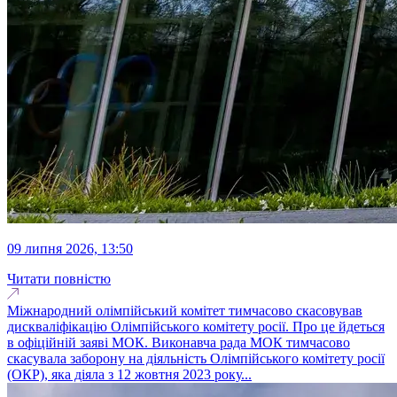
09 липня 2026, 13:50
Читати повністю
Міжнародний олімпійський комітет тимчасово скасовував
дискваліфікацію Олімпійського комітету росії. Про це йдеться
в офіційній заяві МОК. Виконавча рада МОК тимчасово
скасувала заборону на діяльність Олімпійського комітету росії
(ОКР), яка діяла з 12 жовтня 2023 року...