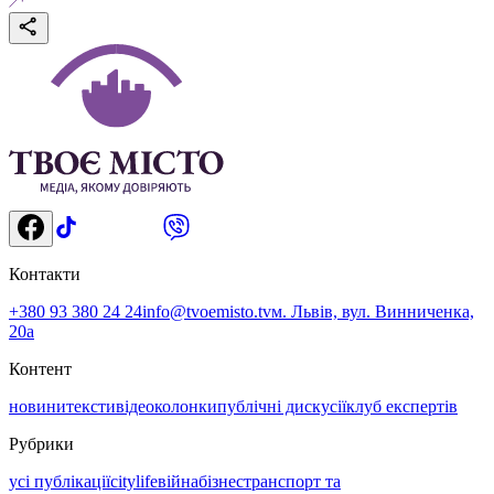
Контакти
+380 93 380 24 24
info@tvoemisto.tv
м. Львів, вул. Винниченка,
20а
Контент
новини
тексти
відео
колонки
публічні дискусії
клуб експертів
Рубрики
усі публікації
citylife
війна
бізнес
транспорт та