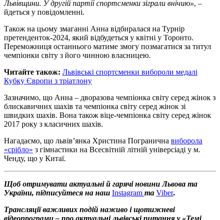
Львівщини. У другій партії спортсменки зіграли внічию»
, –
йдеться у повідомленні.
Також на цьому змаганні Анна відбиралася на Турнір
претенденток-2024, який відбудеться у квітні у Торонто.
Переможниця останнього матиме змогу позмагатися за титул
чемпіонки світу з його чинною власницею.
Читайте також:
Львівські спортсменки вибороли медалі
Кубку Європи з тріатлону
Зазначимо, що Анна – дворазова чемпіонка світу серед жінок з
блискавичних шахів та чемпіонка світу серед жінок зі
швидких шахів. Вона також віце-чемпіонка світу серед жінок
2017 року з класичних шахів.
Нагадаємо, що львів’янка Христина Погранична
виборола
«срібло»
з гімнастики на Всесвітній літній універсіаді у м.
Ченду, що у Китаї.
Щоб отримувати актуальні й гарячі новини Львова та
України, підписуйтеся на наш
Instagram
та
Viber
.
Трансляції важливих подій наживо і щотижневі
відеопрограми – про актуальні львівські питання у «Темі