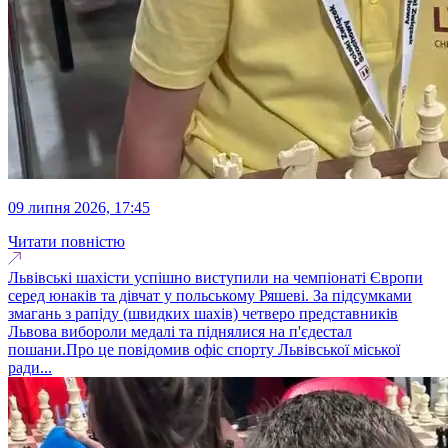
09 липня 2026, 17:45
Читати повністю
Львівські шахісти успішно виступили на чемпіонаті Європи
серед юнаків та дівчат у польському Ряшеві. За підсумками
змагань з рапіду (швидких шахів) четверо представників
Львова вибороли медалі та піднялися на п'єдестал
пошани.Про це повідомив офіс спорту Львівської міської
ради...