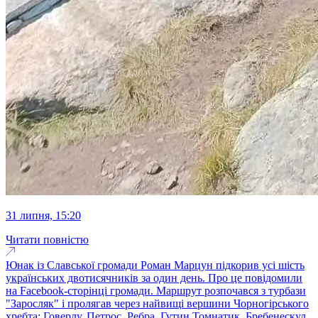
31 липня, 15:20
Читати повністю
Юнак із Славської громади Роман Марцун підкорив усі шість
українських двотисячників за один день. Про це повідомили
на Facebook-сторінці громади. Маршрут розпочався з турбази
"Заросляк" і пролягав через найвищі вершини Чорногірського
хребта: Говерлу, Петрос, Ребра, Гутин Томнатик, Бребенескул