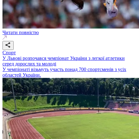
Читати повністю
Спорт
У Львові розпочався чемпіонат України з легкої атлетики
серед дорослих та молоді
У чемпіонаті візьмуть участь понад 700 спортсменів з усіх
областей України.