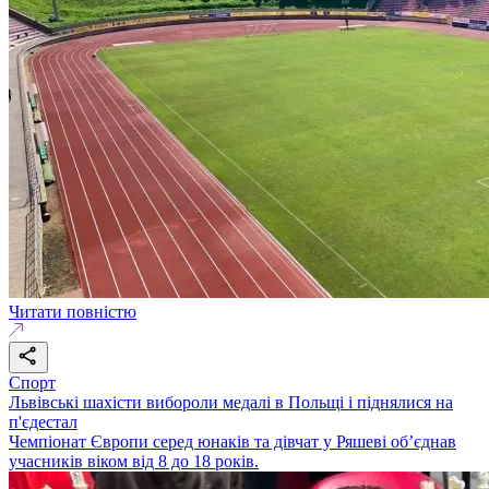
Читати повністю
Спорт
Львівські шахісти вибороли медалі в Польщі і піднялися на
п'єдестал
Чемпіонат Європи серед юнаків та дівчат у Ряшеві об’єднав
учасників віком від 8 до 18 років.