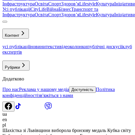
Інфраструктура
Освіта
Спорт
Здоровʼя
Lifestyle
Культура
Ініціатив
Усі публікації
CityLife
Війна
Бізнес
Транспорт та
Інфраструктура
Освіта
Спорт
Здоровʼя
Lifestyle
Культура
Ініціатив
Контент
усі публікації
новини
тексти
відео
колонки
публічні дискусії
клуб
експертів
Рубрики
Додатково
Про нас
Реклама у нашому медіа
Політика
Доступність
конфіденційності
зв'яжіться з нами
ua
en
pl
Шахістка зі Львівщини виборола бронзову медаль Кубка світу