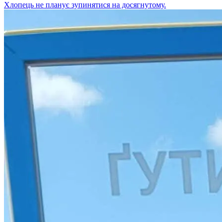
Хлопець не планує зупинятися на досягнутому.