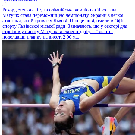
Рекордсменка світу та олімпійська чемпіонка Ярослава
Магучіх стала переможницею чемпіонату України з легкої
атлетики, який триває у Львові. Про це повідомили в Офісі
спорту Львівської міської ради. Зазначають, що у секторі для
стрибків у висоту Магучіх впевнено здобула "золото",
подолавши планку на висоті 2,00 м...