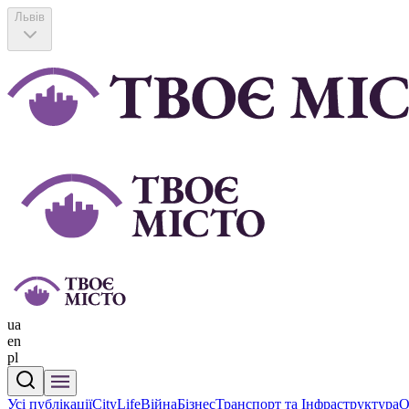
Львів
ua
en
pl
Усі публікації
CityLife
Війна
Бізнес
Транспорт та Інфраструктура
О