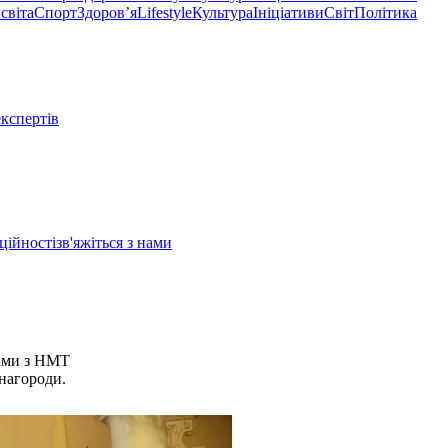
світа
Спорт
Здоровʼя
Lifestyle
Культура
Ініціативи
Світ
Політика
експертів
ційності
зв'яжіться з нами
лами з НМТ
нагороди.