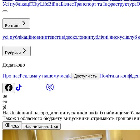
Усі публікації
CityLife
Війна
Бізнес
Транспорт та Інфраструктура
О
Контент
усі публікації
новини
тексти
відео
колонки
публічні дискусії
клуб 
Рубрики
Додатково
Про нас
Реклама у нашому медіа
Політика конфіден
Доступність
ua
en
pl
На Львівщині нагородили випускників шкіл із найвищими ба
Також з обласного бюджету випускники отримають грошові ви
4262
Час читання: 1 хв