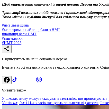
Щоб отримувати актуальні й гарячі новини Львова та Украї
Трансляції важливих подій наживо і щотижневі відеопрограм
Твого міста» і публічні дискусії для спільного пошуку кращи
#
нмт львівщина
#
хто отримав найвищі бали з НМТ
#
найвищі бали НМТ
#
випукники
#
НМТ 2023
Підписуйтесь на наші соціальні мережі
Будьте в курсі останніх новин та ексклюзивного контенту. Слід
Читайте також
У школах знову можуть скасувати атестацію: що пропонують в 
Учнів 4-х, 9-х і 11-х класів планують звільнити від атестації 