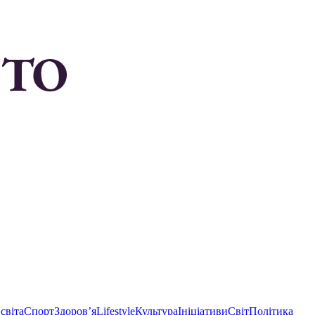
світа
Спорт
Здоровʼя
Lifestyle
Культура
Ініціативи
Світ
Політика