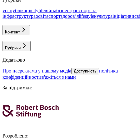
усі публікації
citylife
війна
бізнес
транспорт та
інфраструктура
освіта
спорт
здоровʼя
lifestyle
культура
ініціативи
св
Контент
Рубрики
Додатково
про нас
реклама у нашому медіа
політика
Доступність
конфіденційності
зв'яжіться з нами
За підтримки
:
Розроблено
: