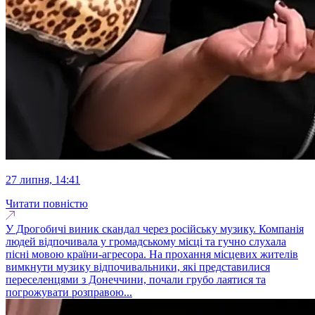
27 липня, 14:41
Читати повністю
У Дрогобичі виник скандал через російську музику. Компанія
людей відпочивала у громадському місці та гучно слухала
пісні мовою країни-агресора. На прохання місцевих жителів
вимкнути музику відпочивальники, які представилися
переселенцями з Донеччини, почали грубо лаятися та
погрожувати розправою...