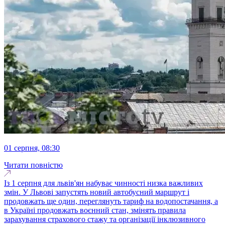
01 серпня, 08:30
Читати повністю
Із 1 серпня для львів'ян набуває чинності низка важливих
змін. У Львові запустять новий автобусний маршрут і
продовжать ще один, переглянуть тариф на водопостачання, а
в Україні продовжать воєнний стан, змінять правила
зарахування страхового стажу та організації інклюзивного