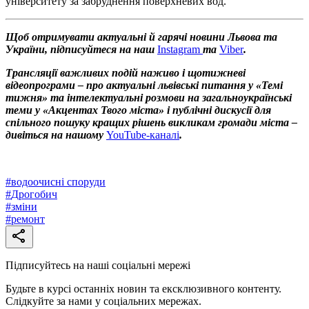
університету за забруднення поверхневих вод.
Щоб отримувати актуальні й гарячі новини Львова та
України, підписуйтеся на наш
Instagram
та
Viber
.
Трансляції важливих подій наживо і щотижневі
відеопрограми – про актуальні львівські питання у «Темі
тижня» та інтелектуальні розмови на загальноукраїнські
теми у «Акцентах Твого міста» і публічні дискусії для
спільного пошуку кращих рішень викликам громади міста –
дивіться на нашому
YouTube-каналі
.
#
водоочисні споруди
#
Дрогобич
#
зміни
#
ремонт
Підписуйтесь на наші соціальні мережі
Будьте в курсі останніх новин та ексклюзивного контенту.
Слідкуйте за нами у соціальних мережах.