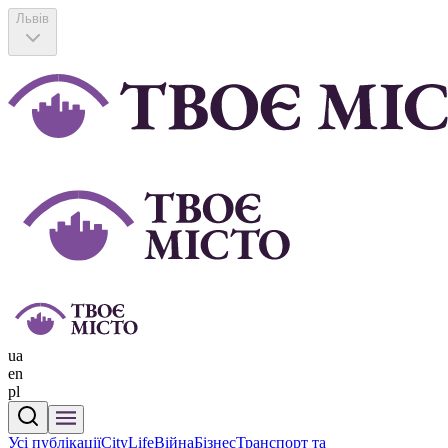
Львів
ua
en
pl
Усі публікації
CityLife
Війна
Бізнес
Транспорт та