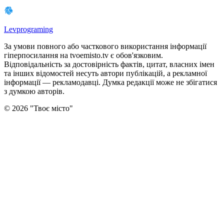
Levprograming
За умови повного або часткового використання iнформацiї
гіперпосилання на tvoemisto.tv є обов'язковим.
Відповідальність за достовірність фактів, цитат, власних імен
та інших відомостей несуть автори публікацій, а рекламної
інформації — рекламодавці. Думка редакцiї може не збiгатися
з думкою авторiв.
©
2026
"
Твоє місто
"