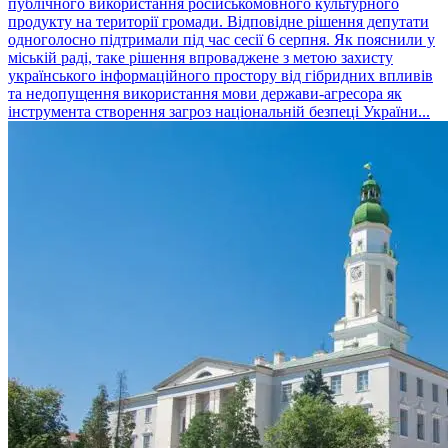
публічного використання російськомовного культурного
продукту на території громади. Відповідне рішення депутати
одноголосно підтримали під час сесії 6 серпня. Як пояснили у
міській раді, таке рішення впроваджене з метою захисту
українського інформаційного простору від гібридних впливів
та недопущення використання мови держави-агресора як
інструмента створення загроз національній безпеці України...