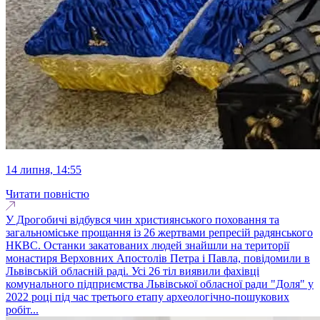
14 липня, 14:55
Читати повністю
У Дрогобичі відбувся чин християнського поховання та
загальноміське прощання із 26 жертвами репресій радянського
НКВС. Останки закатованих людей знайшли на території
монастиря Верховних Апостолів Петра і Павла, повідомили в
Львівській обласній раді. Усі 26 тіл виявили фахівці
комунального підприємства Львівської обласної ради "Доля" у
2022 році під час третього етапу археологічно-пошукових
робіт...