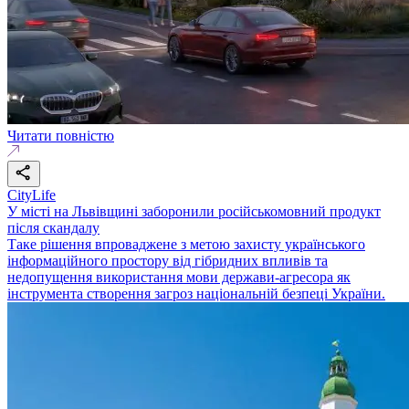
Читати повністю
CityLife
У місті на Львівщині заборонили російськомовний продукт
після скандалу
Таке рішення впроваджене з метою захисту українського
інформаційного простору від гібридних впливів та
недопущення використання мови держави-агресора як
інструмента створення загроз національній безпеці України.