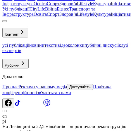
Інфраструктура
Освіта
Спорт
Здоровʼя
Lifestyle
Культура
Ініціатив
Усі публікації
CityLife
Війна
Бізнес
Транспорт та
Інфраструктура
Освіта
Спорт
Здоровʼя
Lifestyle
Культура
Ініціатив
Контент
усі публікації
новини
тексти
відео
колонки
публічні дискусії
клуб
експертів
Рубрики
Додатково
Про нас
Реклама у нашому медіа
Політика
Доступність
конфіденційності
зв'яжіться з нами
ua
en
pl
На Львівщині за 22,5 мільйонів грн розпочали реконструкцію