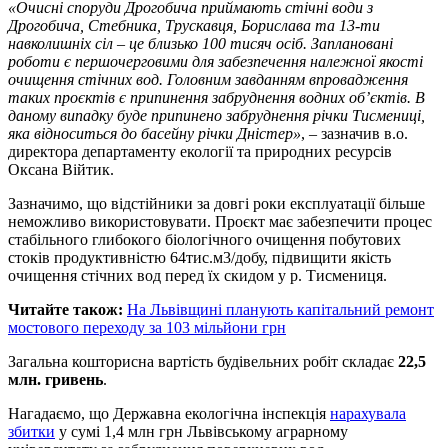
«Очисні споруди Дрогобича приймають стічні води з
Дрогобича, Стебника, Трускавця, Борислава та 13-ти
навколишніх сіл – це близько 100 тисяч осіб. Заплановані
роботи є першочерговими для забезпечення належної якості
очищення стічних вод. Головним завданням впровадження
таких проєктів є припинення забруднення водних об’єктів. В
даному випадку буде припинено забруднення річки Тисмениці,
яка відноситься до басейну річки Дністер»
, – зазначив в.о.
директора департаменту екології та природних ресурсів
Оксана Війтик.
Зазначимо, що відстійники за довгі роки експлуатації більше
неможливо використовувати. Проєкт має забезпечити процес
стабільного глибокого біологічного очищення побутових
стоків продуктивністю 64тис.м3/добу, підвищити якість
очищення стічних вод перед їх скидом у р. Тисмениця.
Читайте також:
На Львівщині планують капітальний ремонт
мостового переходу за 103 мільйони грн
Загальна кошторисна вартість будівельних робіт складає
22,5
млн. гривень
.
Нагадаємо, що Державна екологічна інспекція
нарахувала
збитки
у сумі 1,4 млн грн Львівському аграрному