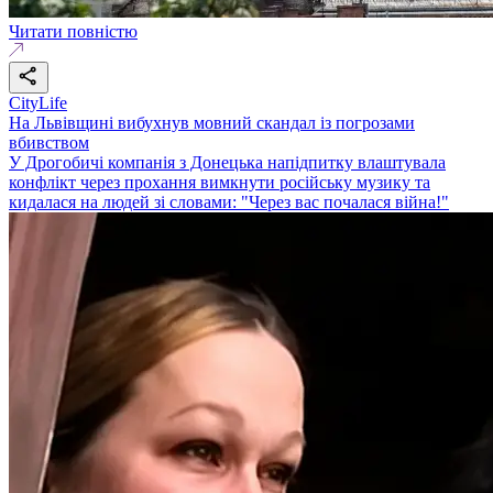
Читати повністю
CityLife
На Львівщині вибухнув мовний скандал із погрозами
вбивством
У Дрогобичі компанія з Донецька напідпитку влаштувала
конфлікт через прохання вимкнути російську музику та
кидалася на людей зі словами: "Через вас почалася війна!"