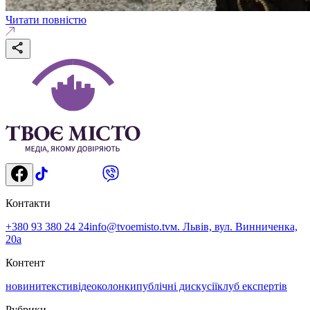
Читати повністю
Контакти
+380 93 380 24 24
info@tvoemisto.tv
м. Львів, вул. Винниченка,
20а
Контент
новини
тексти
відео
колонки
публічні дискусії
клуб експертів
Рубрики