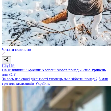
Читати повністю
CityLife
На Львівщині 9-річний хлопець зібрав понад 26 тис. гривень
для ЗСУ
За весь час своєї діяльності хлопець зміг зібрати понад 2,5 млн
грн для захисників України.