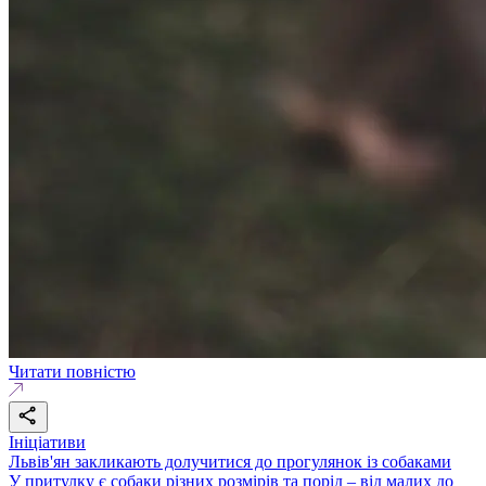
Читати повністю
Ініціативи
Львів'ян закликають долучитися до прогулянок із собаками
У притулку є собаки різних розмірів та порід – від малих до