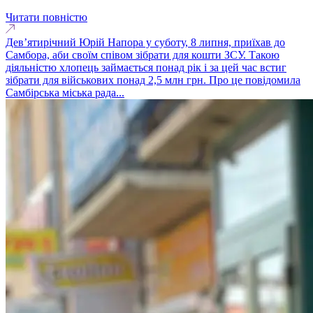
Читати повністю
Дев’ятирічний Юрій Напора у суботу, 8 липня, приїхав до
Самбора, аби своїм співом зібрати для кошти ЗСУ. Такою
діяльністю хлопець займається понад рік і за цей час встиг
зібрати для військових понад 2,5 млн грн. Про це повідомила
Самбірська міська рада...