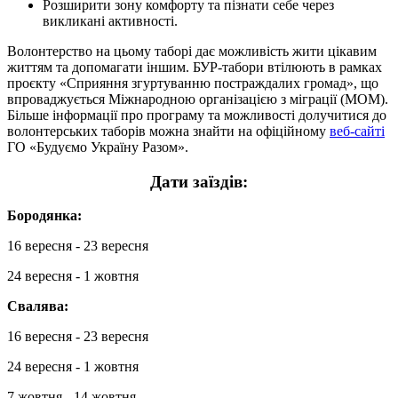
Розширити зону комфорту та пізнати себе через
викликані активності.
Волонтерство на цьому таборі дає можливість жити цікавим
життям та допомагати іншим. БУР-табори втілюють в рамках
проєкту «Сприяння згуртуванню постраждалих громад», що
впроваджується Міжнародною організацією з міграції (МОМ).
Більше інформації про програму та можливості долучитися до
волонтерських таборів можна знайти на офіційному
веб-сайті
ГО «Будуємо Україну Разом».
Дати заїздів:
Бородянка:
16 вересня - 23 вересня
24 вересня - 1 жовтня
Свалява:
16 вересня - 23 вересня
24 вересня - 1 жовтня
7 жовтня - 14 жовтня