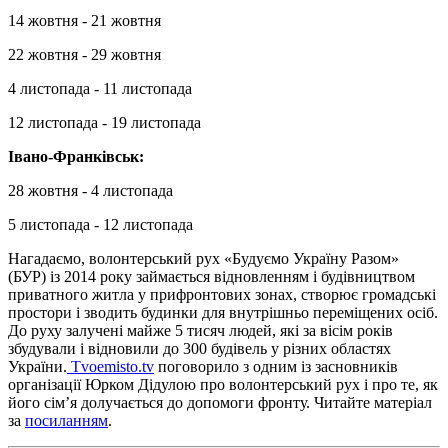
14 жовтня - 21 жовтня
22 жовтня - 29 жовтня
4 листопада - 11 листопада
12 листопада - 19 листопада
Івано-Франківськ:
28 жовтня - 4 листопада
5 листопада - 12 листопада
Нагадаємо, волонтерський рух «Будуємо Україну Разом»
(БУР) із 2014 року займається відновленням і будівництвом
приватного житла у прифронтових зонах, створює громадські
простори і зводить будинки для внутрішньо переміщених осіб.
До руху залучені майже 5 тисяч людей, які за вісім років
збудували і відновили до 300 будівель у різних областях
України.
Tvoemisto.tv
поговорило з одним із засновників
організації Юрком Дідулою про волонтерський рух і про те, як
його сім’я долучається до допомоги фронту. Читайте матеріал
за
посиланням
.