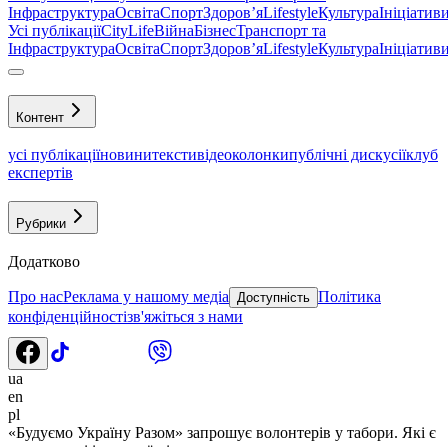
Інфраструктура
Освіта
Спорт
Здоровʼя
Lifestyle
Культура
Ініціатив
Усі публікації
CityLife
Війна
Бізнес
Транспорт та
Інфраструктура
Освіта
Спорт
Здоровʼя
Lifestyle
Культура
Ініціатив
Контент
усі публікації
новини
тексти
відео
колонки
публічні дискусії
клуб
експертів
Рубрики
Додатково
Про нас
Реклама у нашому медіа
Політика
Доступність
конфіденційності
зв'яжіться з нами
ua
en
pl
«Будуємо Україну Разом» запрошує волонтерів у табори. Які є