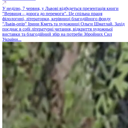
У неділю, 7 червня, у Львові відбудеться презентація книги
"Вервиця – дорога до перемоги". Це спільна праця
філологині, літераторки, керівниці благодійного фонду
"Львів-опір" Ірини Кметь та художниці Ольги Шматлай. Захід
поєднає в собі літературні читання, відкриття художньої
виставки та благодійний збір на потреби Збройних Сил
України...