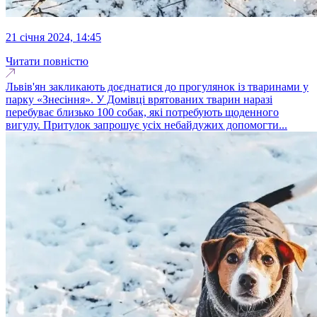
21 січня 2024, 14:45
Читати повністю
Львів'ян закликають доєднатися до прогулянок із тваринами у
парку «Знесіння». У Домівці врятованих тварин наразі
перебуває близько 100 собак, які потребують щоденного
вигулу. Притулок запрошує усіх небайдужих допомогти...