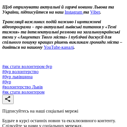
Щоб отримувати актуальні й гарячі новини Львова та
України, підписуйтеся на наш
Instagram
та
Viber
.
Трансляції важливих подій наживо і щотижневі
відеопрограми – про актуальні львівські питання у «Темі
тижня» та інтелектуальні розмови на загальноукраїнські
теми у «Акцентах Твого міста» і публічні дискусії для
спільного пошуку кращих рішень викликам громади міста –
дивіться на нашому
YouTube-каналі
.
#
як стати волонтером бур
#
бур волонтерство
#
бур львівщина
#
бур
#
волонтерство Львів
#
як стати волонтером
Підписуйтесь на наші соціальні мережі
Будьте в курсі останніх новин та ексклюзивного контенту.
Слідкуйте за нами у соціальних мережах.