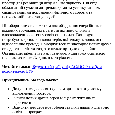
простір для реабілітації людей з інвалідністю. Він буде
обладнаний сучасними тренажерами та устаткуванням,
спрямованим на покращення фізичного здоров'я та
психоемоційного стану людей.
Ці табори вже стали місцем для об'єднання енергійних та
відданих громадян, які прагнуть активно сприяти
вдосконаленню життя у своїх спільнотах. Вони дуже
потребують допомоги волонтерів, які зможуть допомогти
відновленню громад. Приєднуйтеся та знаходьте нових друзів
серед активістів та тих, хто шукає притулок від війни.
Організація забезпечує харчуванням, культурно-освітньою
програмою та необхідними матеріалами.
Читайте також:
Будувати Україну під AC/DC. Як я була
волонтеркою БУР
Приєднуючись, молодь зможе:
Долучитися до розвитку громади та взяти участь у
відновленні простору.
Знайти нових друзів серед місцевих жителів та
переселенців.
Відкрити для себе нові сфери завдяки нашій культурно-
освітній програмі.