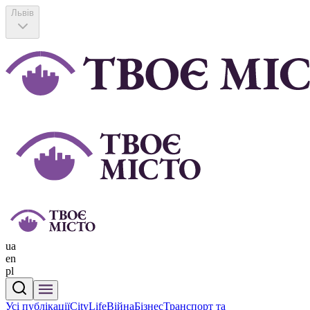
Львів
ua
en
pl
Усі публікації
CityLife
Війна
Бізнес
Транспорт та