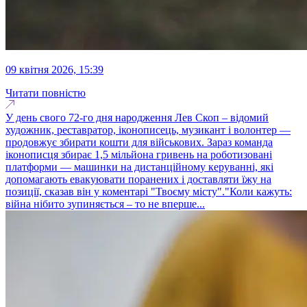
09 квітня 2026, 15:39
Читати повністю
У день свого 72‑го дня народження Лев Скоп – відомий
художник, реставратор, іконописець, музикант і волонтер —
продовжує збирати кошти для військових. Зараз команда
іконописця збирає 1,5 мільйона гривень на роботизовані
платформи — машинки на дистанційному керуванні, які
допомагають евакуювати поранених і доставляти їжу на
позиції, сказав він у коментарі "Твоєму місту"."Коли кажуть:
війна нібито зупиняється – то не вперше...