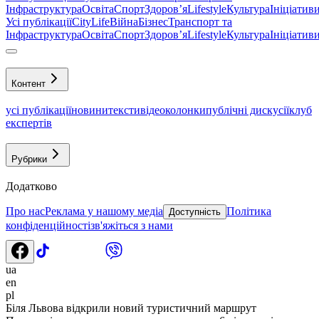
Інфраструктура
Освіта
Спорт
Здоровʼя
Lifestyle
Культура
Ініціатив
Усі публікації
CityLife
Війна
Бізнес
Транспорт та
Інфраструктура
Освіта
Спорт
Здоровʼя
Lifestyle
Культура
Ініціатив
Контент
усі публікації
новини
тексти
відео
колонки
публічні дискусії
клуб
експертів
Рубрики
Додатково
Про нас
Реклама у нашому медіа
Політика
Доступність
конфіденційності
зв'яжіться з нами
ua
en
pl
Біля Львова відкрили новий туристичний маршрут