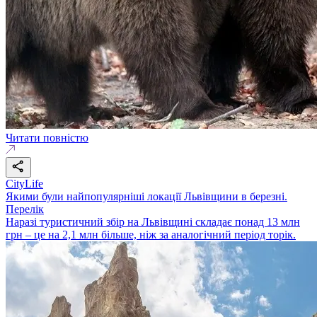
Читати повністю
CityLife
Якими були найпопулярніші локації Львівщини в березні.
Перелік
Наразі туристичний збір на Львівщині складає понад 13 млн
грн – це на 2,1 млн більше, ніж за аналогічний період торік.