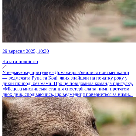
29 вересня 2025, 10:30
Читати повністю
У ведмежому притулку «Домажир» з’явилися нові мешканці
— ведмежата Руна та Коді, яких знайшли на початку року у
дикій природі без мами. Про це повідомила команда притулку.
«Місцева мисливська станція спостерігала за ними протягом
двох днів, сподіваючись, що ведмедиця повернеться за ними...