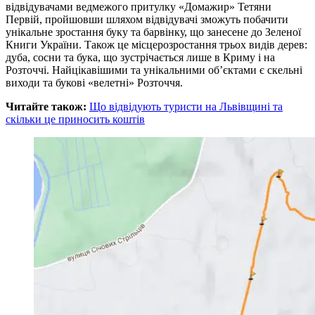
відвідувачами ведмежого притулку «Домажир» Тетяни
Первій, пройшовши шляхом відвідувачі зможуть побачити
унікальне зростання буку та барвінку, що занесене до Зеленої
Книги України. Також це місцерозростання трьох видів дерев:
дуба, сосни та бука, що зустрічається лише в Криму і на
Розточчі. Найцікавішими та унікальними об’єктами є скельні
виходи та букові «велетні» Розточчя.
Читайте також:
Що відвідують туристи на Львівщині та
скільки це приносить коштів