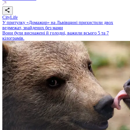
CityLife
У притулку «Домажир» на Львівщині прихистили двох
ведмежат, знайдених без мами
Вони були виснажені й голодні, важили всього 5 та 7
кілограмів.