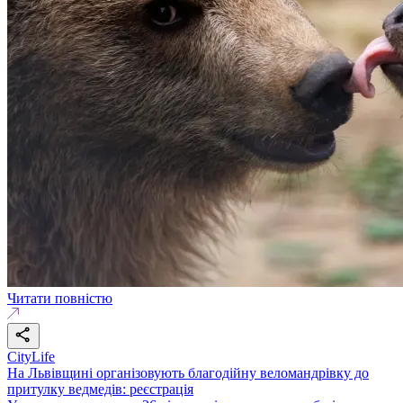
Читати повністю
CityLife
На Львівщині організовують благодійну веломандрівку до
притулку ведмедів: реєстрація