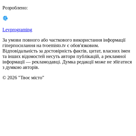
Розроблено
:
Levprograming
За умови повного або часткового використання iнформацiї
гіперпосилання на tvoemisto.tv є обов'язковим.
Відповідальність за достовірність фактів, цитат, власних імен
та інших відомостей несуть автори публікацій, а рекламної
інформації — рекламодавці. Думка редакцiї може не збiгатися
з думкою авторiв.
©
2026
"
Твоє місто
"