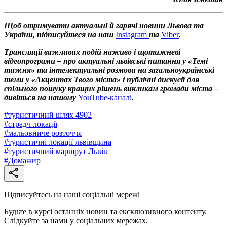
Щоб отримувати актуальні й гарячі новини Львова та
України, підписуйтеся на наш
Instagram
та
Viber
.
Трансляції важливих подій наживо і щотижневі
відеопрограми – про актуальні львівські питання у «Темі
тижня» та інтелектуальні розмови на загальноукраїнські
теми у «Акцентах Твого міста» і публічні дискусії для
спільного пошуку кращих рішень викликам громади міста –
дивіться на нашому
YouTube-каналі
.
#
туристичний шлях 4902
#
страдч локації
#
мальовниче розточчя
#
туристичні локації львівщина
#
туристичний маршрут Львів
#
Домажир
Підписуйтесь на наші соціальні мережі
Будьте в курсі останніх новин та ексклюзивного контенту.
Слідкуйте за нами у соціальних мережах.