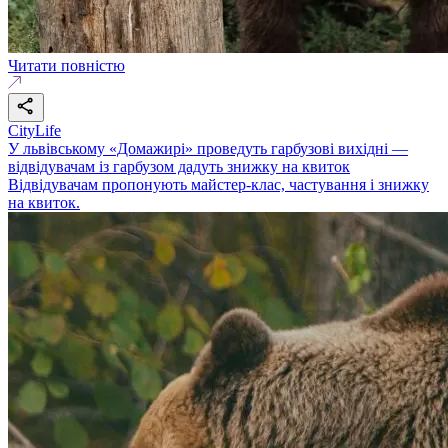
Читати повністю
CityLife
У львівському «Домажирі» проведуть гарбузові вихідні —
відвідувачам із гарбузом дадуть знижку на квиток
Відвідувачам пропонують майстер-клас, частування і знижку
на квиток.