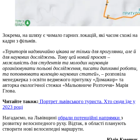
Зокрема, на шляху є чимало гарних локацій, які часом схожі на
кадри з фільмів.
«Територія надзвичайно цікава не тільки для прогулянки, але й
для наукових досліджень. Тому цей новий проєкт –
можливість для студентів та молодих науковців
організовувати польові дослідження, писати дипломні роботи,
та поповнювати колекцію наукових статей»
, – розповіла
менеджерка з освіти ведмежого притулку «Домажир» та
авторка екологічної стежки «Мальовниче Розточчя» Марія
Глова.
Читайте також:
Портрет львівського туриста. Хто сюди їде у
2023 році
Нагадаємо, на Львівщині
обрали потенційні напрямки
з
розвитку велосипедного руху. Відтак, в області планують
створити нові велосипедні маршрути.
Юлія Кметик