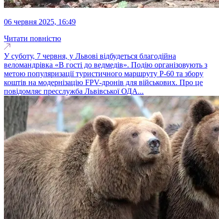
06 червня 2025, 16:49
Читати повністю
У суботу, 7 червня, у Львові відбудеться благодійна
веломандрівка «В гості до ведмедів». Подію організовують з
метою популяризації туристичного маршруту Р-60 та збору
коштів на модернізацію FPV-дронів для військових. Про це
повідомляє пресслужба Львівської ОДА...