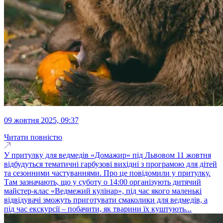
09 жовтня 2025, 09:37
Читати повністю
У притулку для ведмедів «Домажир» під Львовом 11 жовтня
відбудуться тематичні гарбузові вихідні з програмою для дітей
та сезонними частуваннями. Про це повідомили у притулку.
Там зазначають, що у суботу о 14:00 організують дитячий
майстер-клас «Ведмежий кулінар», під час якого маленькі
відвідувачі зможуть приготувати смаколики для ведмедів, а
під час екскурсії – побачити, як тварини їх куштують...