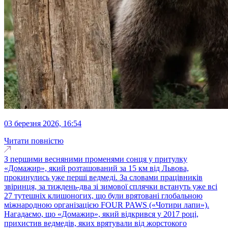
03 березня 2026, 16:54
Читати повністю
З першими весняними променями сонця у притулку
«Домажир», який розташований за 15 км від Львова,
прокинулись уже перші ведмеді. За словами працівників
звіринця, за тиждень-два зі зимової сплячки встануть уже всі
27 тутешніх клишоногих, що були врятовані глобальною
міжнародною організацією FOUR PAWS («Чотири лапи»).
Нагадаємо, що «Домажир», який відкрився у 2017 році,
прихистив ведмедів, яких врятували від жорстокого