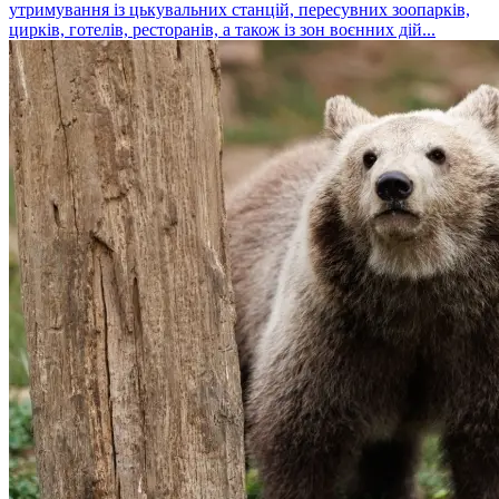
утримування із цькувальних станцій, пересувних зоопарків,
цирків, готелів, ресторанів, а також із зон воєнних дій...