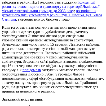
забудови в районі Під Голоском; завтердження
Концепції
розвитку велосипедного транспорту на території Львівської
міської територіальної громади до 2033 року
;
розроблення
детального плану території у районі вул. І. Франка, вул. Уласа
Самчука
; внесення змін до бюджету тощо.
Крім того, депутати розглянуть питання щодо визначення
управління архітектури та урбаністики департаменту
містобудування Львівської міської ради спеціально
уповноваженим органом містобудування та архітектури.
Зауважимо, минулого тижня, 15 вересня, Львівська районна
рада скликала позачергову сесію, на якій мала розглянути
питання про делегування Львівській районній військовій
адміністрації повноважень у сфері містобудування та
архітектури. Згодом на сайті райради з'явилося повідомлення,
що 16 позачергова сесія не відбулась у звязку з відсутністю
кворуму. Як
повідомляв
заступник міського голови Львова з
містобудування Любомир Зубач, у громади Львова
повноваження у сфері містобудування намагаються «віджати»,
а схему планують провернути руками Львівської районної
ради, на депутатів якої чиниться безпрецедентний тиск для
прийняття незаконного рішення.
Загальний зміст питань: