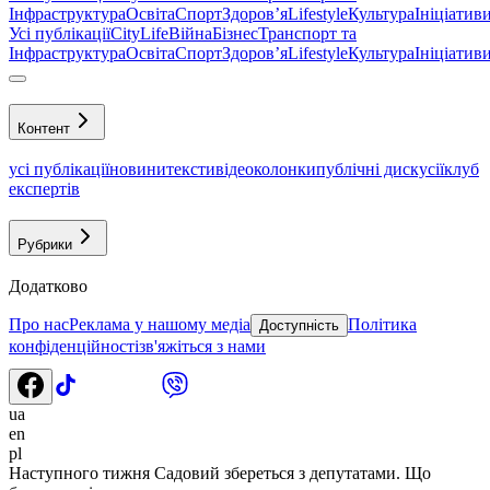
Інфраструктура
Освіта
Спорт
Здоровʼя
Lifestyle
Культура
Ініціатив
Усі публікації
CityLife
Війна
Бізнес
Транспорт та
Інфраструктура
Освіта
Спорт
Здоровʼя
Lifestyle
Культура
Ініціатив
Контент
усі публікації
новини
тексти
відео
колонки
публічні дискусії
клуб
експертів
Рубрики
Додатково
Про нас
Реклама у нашому медіа
Політика
Доступність
конфіденційності
зв'яжіться з нами
ua
en
pl
Наступного тижня Садовий збереться з депутатами. Що