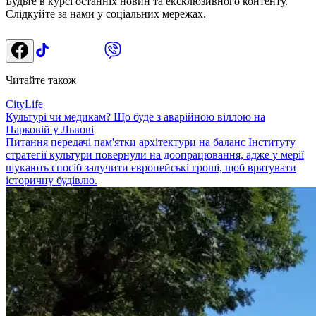
Будьте в курсі останніх новин та ексклюзивного контенту.
Слідкуйте за нами у соціальних мережах.
Читайте також
CityLife
Культурі чи медикам? Що буде з аварійною віллою на
Парковій у Львові
Питання передачі пам'ятки архітектури на баланс Інституту
стратегії культури повернули на доопрацювання, адже у мерії
шукають спосіб залучити європейські гроші, щоб врятувати
історичну будівлю.