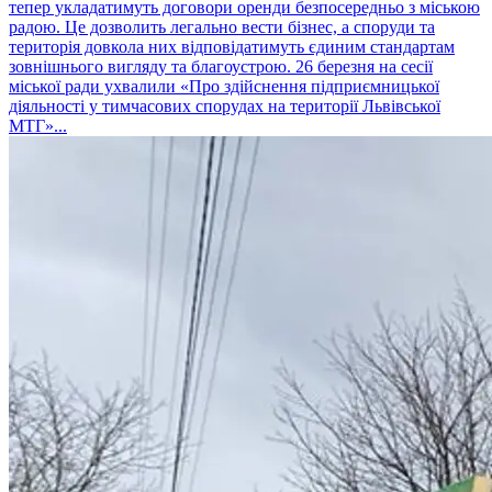
тепер укладатимуть договори оренди безпосередньо з міською
радою. Це дозволить легально вести бізнес, а споруди та
територія довкола них відповідатимуть єдиним стандартам
зовнішнього вигляду та благоустрою. 26 березня на сесії
міської ради ухвалили «Про здійснення підприємницької
діяльності у тимчасових спорудах на території Львівської
МТГ»...