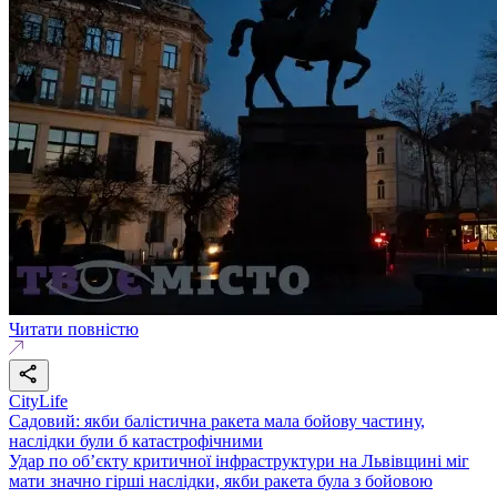
Читати повністю
CityLife
Садовий: якби балістична ракета мала бойову частину,
наслідки були б катастрофічними
Удар по об’єкту критичної інфраструктури на Львівщині міг
мати значно гірші наслідки, якби ракета була з бойовою