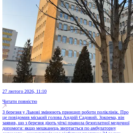
27 лютого 2026, 11:10
Читати повністю
З березня у Львові змінюють принцип роботи поліклінік. Про
це повідомив міський голова Андрій Садовий. Зокрема, він
заявив, що з березня діють чіткі правила безоплатної медичної
допомоги: якщо мешканець звертається по амбулаторну