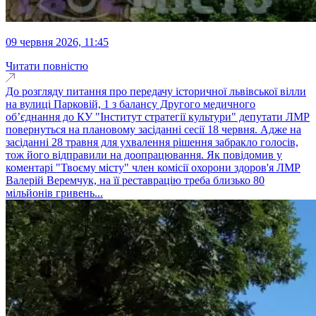
09 червня 2026, 11:45
Читати повністю
До розгляду питання про передачу історичної львівської вілли
на вулиці Парковій, 1 з балансу Другого медичного
об’єднання до КУ "Інститут стратегії культури" депутати ЛМР
повернуться на плановому засіданні сесії 18 червня. Адже на
засіданні 28 травня для ухвалення рішення забракло голосів,
тож його відправили на доопрацювання. Як повідомив у
коментарі "Твоєму місту" член комісії охорони здоров'я ЛМР
Валерій Веремчук, на її реставрацію треба близько 80
мільйонів гривень...