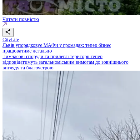
Читати повністю
CityLife
Львів упорядковує МАФи у громадах: тепер бізнес
працюватиме легально
Тимчасові споруди та прилеглі території тепер
відповідатимуть загальноміським вимогам до зовнішнього
вигляду та благоустрою