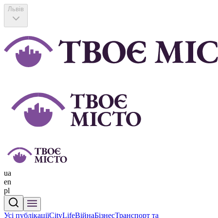
Львів
ua
en
pl
Усі публікації
CityLife
Війна
Бізнес
Транспорт та