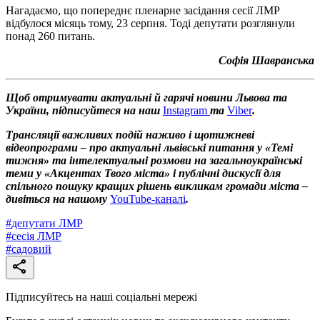
Нагадаємо, що попереднє пленарне засідання сесії ЛМР
відбулося місяць тому, 23 серпня. Тоді депутати розглянули
понад 260 питань.
Софія Шавранська
Щоб отримувати актуальні й гарячі новини Львова та
України, підписуйтеся на наш
Instagram
та
Viber
.
Трансляції важливих подій наживо і щотижневі
відеопрограми – про актуальні львівські питання у «Темі
тижня» та інтелектуальні розмови на загальноукраїнські
теми у «Акцентах Твого міста» і публічні дискусії для
спільного пошуку кращих рішень викликам громади міста –
дивіться на нашому
YouTube-каналі
.
#
депутати ЛМР
#
сесія ЛМР
#
садовий
Підписуйтесь на наші соціальні мережі