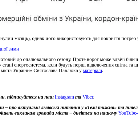
минулий місяць), однак його використовують для покриття потреб
дної зими
 готовий до опалювального сезону. Проте ворог може вдвічі біль
ому стані енергосистема, коли будуть перші відключення світла т
і міста України» Святослава Павлюка у
матеріалі
.
ни, підписуйтеся на наш
Instagram
та
Viber
.
и – про актуальні львівські питання у «Темі тижня» та інтел
х рішень викликам громади міста – дивіться на нашому
YouTube-