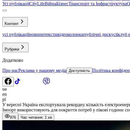
Усі публікації
CityLife
Війна
Бізнес
Транспорт та Інфраструктура
О
Контент
усі публікації
новини
тексти
відео
колонки
публічні дискусії
клуб 
Рубрики
Додатково
Про нас
Реклама у нашому медіа
Політика конфіден
Доступність
ua
en
pl
У вересні Україна експортувала рекордну кількість електроенерг
Імпорт використовують для покриття потреб у пікові години с
976
Час читання: 1 хв