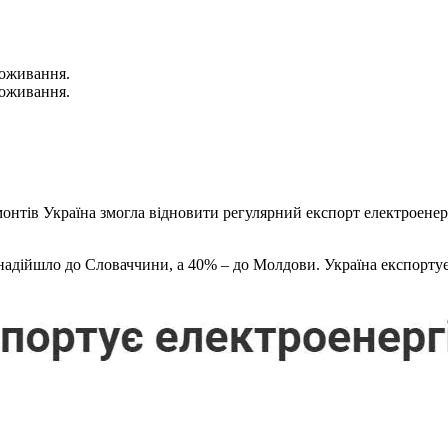
поживання.
поживання.
монтів Україна змогла відновити регулярний експорт електроене
надійшло до Словаччини, а 40% – до Молдови. Україна експортує 