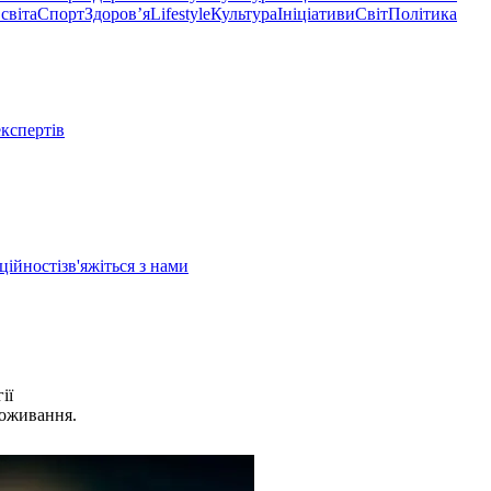
світа
Спорт
Здоровʼя
Lifestyle
Культура
Ініціативи
Світ
Політика
експертів
ційності
зв'яжіться з нами
ії
поживання.