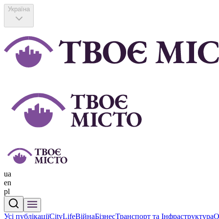
Україна
ua
en
pl
Усі публікації
CityLife
Війна
Бізнес
Транспорт та Інфраструктура
О