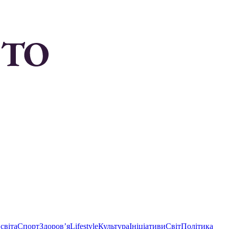
світа
Спорт
Здоровʼя
Lifestyle
Культура
Ініціативи
Світ
Політика