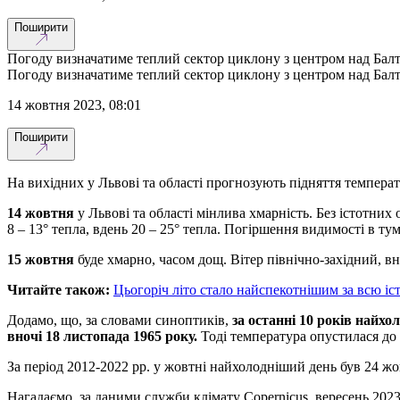
Поширити
Погоду визначатиме теплий сектор циклону з центром над Бал
Погоду визначатиме теплий сектор циклону з центром над Бал
14 жовтня 2023, 08:01
Поширити
На вихідних у Львові та області прогнозують підняття температ
14 жовтня
у Львові та області мінлива хмарність. Без істотних 
8 – 13° тепла, вдень 20 – 25° тепла. Погіршення видимості в тум
15 жовтня
буде хмарно, часом дощ. Вітер північно-західний, вно
Читайте також:
Цьогоріч літо стало найспекотнішим за всю іс
Додамо, що, за словами синоптиків,
за останні 10 років найхо
вночі 18 листопада 1965 року.
Тоді температура опустилася до
За період 2012-2022 рр. у жовтні найхолодніший день був 24 жо
Нагадаємо, за даними служби клімату Copernicus, вересень 202