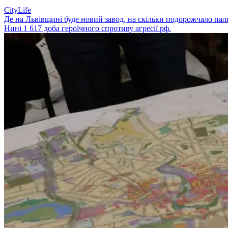
CityLife
Де на Львівщині буде новий завод, на скільки подорожчало пал
Нині 1 617 доба героїчного спротиву агресії рф.