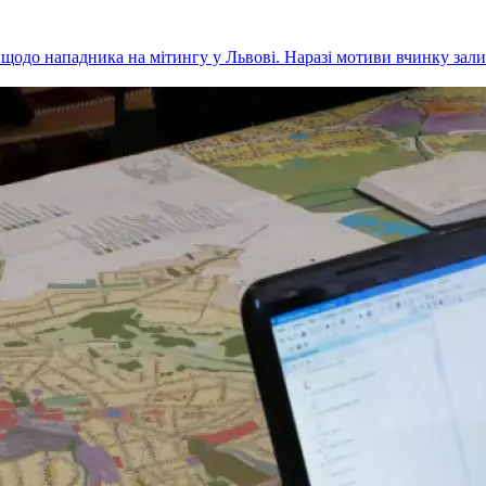
 щодо нападника на мітингу у Львові. Наразі мотиви вчинку зал