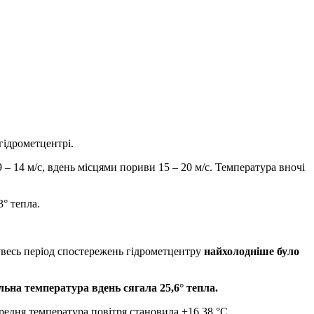
гідрометцентрі.
9 – 14 м/с, вдень місцями пориви 15 – 20 м/с. Температура вночі
3° тепла.
 увесь період спостережень гідрометцентру
найхолодніше було
ьна температура вдень сягала 25,6° тепла.
ередня температура повітря становила +16,38 °C.