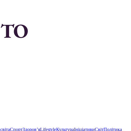
світа
Спорт
Здоровʼя
Lifestyle
Культура
Ініціативи
Світ
Політика