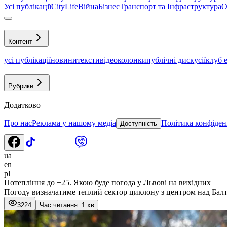
Усі публікації
CityLife
Війна
Бізнес
Транспорт та Інфраструктура
О
Контент
усі публікації
новини
тексти
відео
колонки
публічні дискусії
клуб 
Рубрики
Додатково
Про нас
Реклама у нашому медіа
Політика конфіден
Доступність
ua
en
pl
Потепління до +25. Якою буде погода у Львові на вихідних
Погоду визначатиме теплий сектор циклону з центром над Бал
3224
Час читання: 1 хв