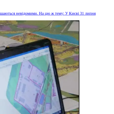
ишаються невідомими. На цю ж тему: У Києві 31 липня