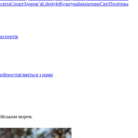
світа
Спорт
Здоровʼя
Lifestyle
Культура
Ініціативи
Світ
Політика
експертів
ційності
зв'яжіться з нами
тійським морем.