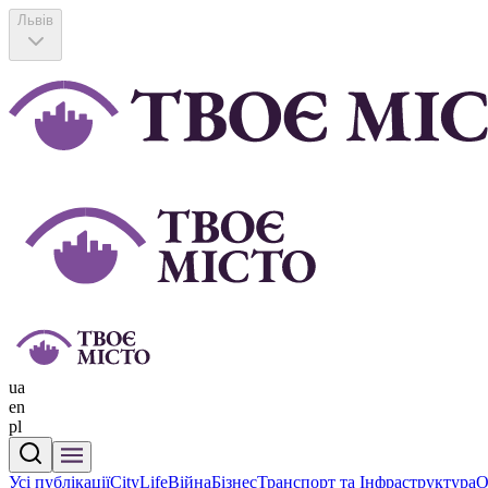
Львів
ua
en
pl
Усі публікації
CityLife
Війна
Бізнес
Транспорт та Інфраструктура
О