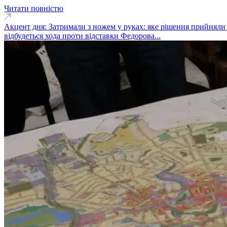
Читати повністю
Акцент дня: Затримали з ножем у руках: яке рішення прийняли
відбудеться хода проти відставки Федорова...