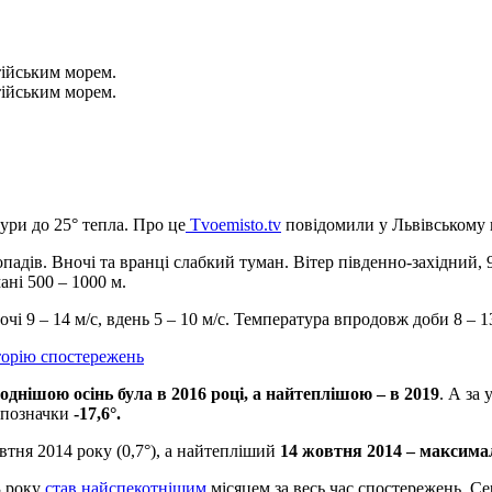
тійським морем.
тійським морем.
ури до 25° тепла. Про це
Tvoemisto.tv
повідомили у Львівському 
опадів. Вночі та вранці слабкий туман. Вітер південно-західний, 
ані 500 – 1000 м.
чі 9 – 14 м/с, вдень 5 – 10 м/с. Температура впродовж доби 8 – 1
торію спостережень
лоднішою осінь була в 2016 році, а найтеплішою – в 2019
. А за
 позначки
-17,6°.
втня 2014 року (0,7°), а найтепліший
14 жовтня 2014 – максимал
3 року
став найспекотнішим
місяцем за весь час спостережень. С