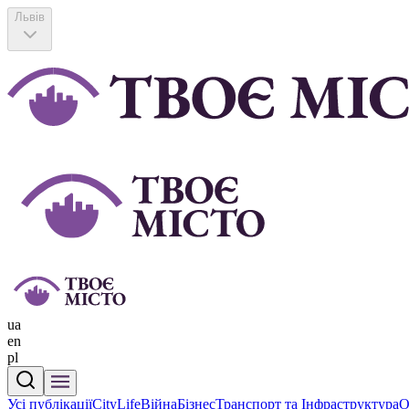
Львів
ua
en
pl
Усі публікації
CityLife
Війна
Бізнес
Транспорт та Інфраструктура
О