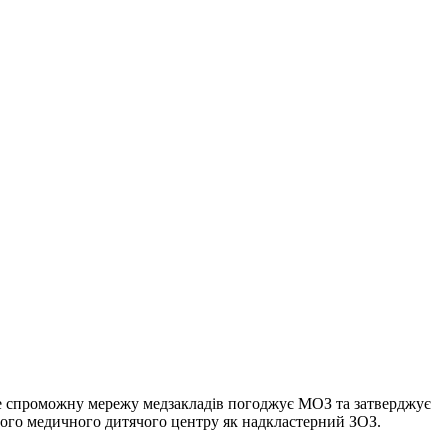
же спроможну мережу медзакладів погоджує МОЗ та затверджує
ного медичного дитячого центру як надкластерний ЗОЗ.