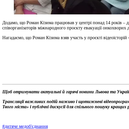
Додамо, що Роман Кізима працював у центрі понад 14 років – дит
співорганізаторів міжнародного проєкту евакуації онкохворих 
Нагадаємо, що Роман Кізима взяв участь у проєкті відеоісторій 
Щоб отримувати актуальні й гарячі новини Львова та Украї
Трансляції важливих подій наживо і щотижневі відеопрограм
Твого міста» і публічні дискусії для спільного пошуку кращи
#
дитяче медоб'єднання