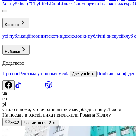
Усі публікації
CityLife
Війна
Бізнес
Транспорт та Інфраструктура
О
Контент
усі публікації
новини
тексти
відео
колонки
публічні дискусії
клуб 
Рубрики
Додатково
Про нас
Реклама у нашому медіа
Політика конфіден
Доступність
ua
en
pl
Стало відомо, хто очолив дитяче медоб'єднання у Львові
На посаду в.о.керівника призначили Романа Кізиму.
3642
Час читання: 2 хв