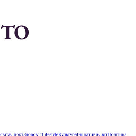
світа
Спорт
Здоровʼя
Lifestyle
Культура
Ініціативи
Світ
Політика