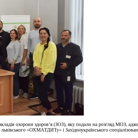
кладів охорони здоров’я (ЗОЗ), яку подали на розгляд МОЗ, ад
я львівського «ОХМАТДИТу» і Західноукраїнського спеціалізова