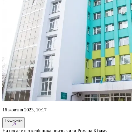
16 жовтня 2023, 10:17
Поширити
На посаду в.о.керівника призначили Романа Кізиму.