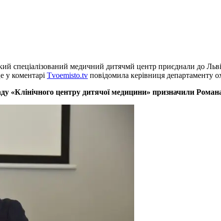
ський спеціалізований медичний дитячмй центр приєднали до Л
е у коментарі
Tvoemisto.tv
повідомила керівниця департаменту ох
ладу «Клінічного центру дитячої медицини» призначили Романа