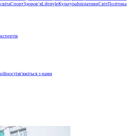
світа
Спорт
Здоровʼя
Lifestyle
Культура
Ініціативи
Світ
Політика
експертів
ційності
зв'яжіться з нами