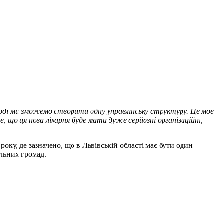
 тоді ми зможемо створити одну управлінську структуру. Це моє
є, що ця нова лікарня буде мати дуже серйозні організаційні,
оку, де зазначено, що в Львівській області має бути один
альних громад.