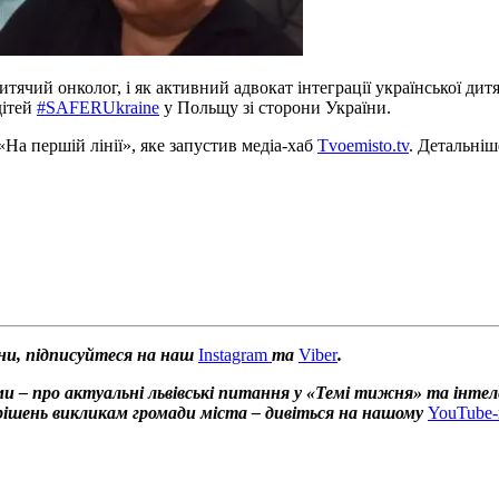
ячий онколог, і як активний адвокат інтеграції української дитя
дітей
#SAFERUkraine
у Польщу зі сторони України.
«На першій лінії», яке запустив медіа-хаб
Тvoemisto.tv
. Детальніш
ни, підписуйтеся на наш
Instagram
та
Viber
.
и – про актуальні львівські питання у «Темі тижня» та інтел
х рішень викликам громади міста – дивіться на нашому
YouTube-