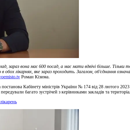
ад, зараз вона має 600 посад, а має мати вдвічі більше. Тільки
 обох лікарнях, яке зараз проходить. Загалом, об'єднання означа
oemisto.tv
Роман Кізима.
постанова Кабінету міністрів України № 174 від 28 лютого 2023 р
передували багато зустрічей з керівниками закладів та територі
лікарень