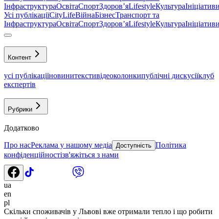
Інфраструктура
Освіта
Спорт
Здоровʼя
Lifestyle
Культура
Ініціатив
Усі публікації
CityLife
Війна
Бізнес
Транспорт та
Інфраструктура
Освіта
Спорт
Здоровʼя
Lifestyle
Культура
Ініціатив
Контент
усі публікації
новини
тексти
відео
колонки
публічні дискусії
клуб
експертів
Рубрики
Додатково
Про нас
Реклама у нашому медіа
Політика
Доступність
конфіденційності
зв'яжіться з нами
ua
en
pl
Скільки споживачів у Львові вже отримали тепло і що робити