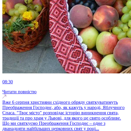
08:30
Читати повністю
Вже 6 серпня християни східного обряду святкуватимуть
Преображення Господнє, або, як кажуть у народі, Яблучного
Спаса. "Твоє місто" розповідає історію виникнення свята,
традиції та про храм у Львові, для якого це свято особливе.
Що ми святкуємо Преображення Господнє – одне з
дванадцяти найбільших церковних свят у році...