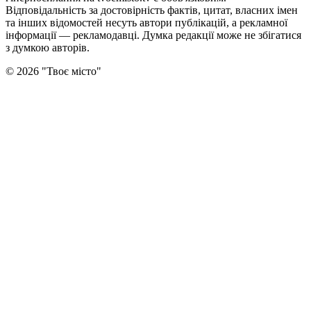
Відповідальність за достовірність фактів, цитат, власних імен
та інших відомостей несуть автори публікацій, а рекламної
інформації — рекламодавці. Думка редакцiї може не збiгатися
з думкою авторiв.
©
2026
"
Твоє місто
"