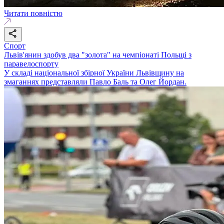
Читати повністю
Спорт
Львів'янин здобув два "золота" на чемпіонаті Польщі з
паравелоспорту
У складі національної збірної України Львівщину на
змаганнях представляли Павло Баль та Олег Йордан.