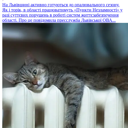
На Львівщині активно готуються до опалювального сезону.
Як і торік, в області працюватимуть «Пункти Незламності» у
разі суттєвих порушень в роботі систем життєзабезпечення
області. Про це повідомила пресслужба Львівської ОВА...