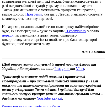
встановили металеві печі, які можна буде використовувати у
разі надзвичайної ситуації у цьому опалювальному сезоні.
Також для мешканців є можливість придбати генератор і,
відповідно до
Програми
, яка діє у Львові, з міського бюджету
компенсують частину вартості.
Нагадаємо, опалювальний сезон цього року найімовірніше
буде, як і попередній – дуже складним.
Tvoemisto.tv
зібрало
поради
, як зменшити втрати тепла, ощадливо
використовувати енергію та подбати про багатоквартирні
будинки, щоб пережити зиму.
Юлія Кметик
Щоб отримувати актуальні й гарячі новини Львова та
України, підписуйтеся на наш
Instagram
та
Viber
.
Трансляції важливих подій наживо і щотижневі
відеопрограми – про актуальні львівські питання у «Темі
тижня» та інтелектуальні розмови на загальноукраїнські
теми у «Акцентах Твого міста» і публічні дискусії для
спільного пошуку кращих рішень викликам громади міста –
дивіться на нашому
YouTube-каналі
.
#
нема тепла вдома львів що робити