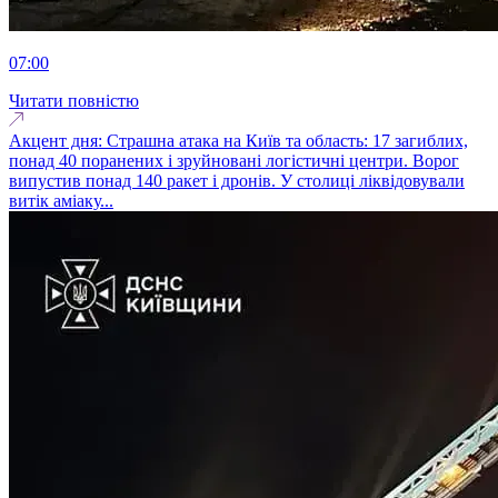
07:00
Читати повністю
Акцент дня: Страшна атака на Київ та область: 17 загиблих,
понад 40 поранених і зруйновані логістичні центри. Ворог
випустив понад 140 ракет і дронів. У столиці ліквідовували
витік аміаку...