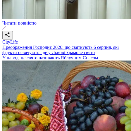
Читати повністю
CityLife
Преображення Господнє 2026: що святкують 6 серпня, які
фрукти освячують і де у Львові храмове свято
У народі це свято називають Яблучним Спасом.