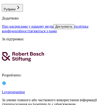
Рубрики
Додатково
про нас
реклама у нашому медіа
політика
Доступність
конфіденційності
зв'яжіться з нами
За підтримки
:
Розроблено
:
Levprograming
За умови повного або часткового використання iнформацiї
гіперпосилання на tvoemisto.tv є обов'язковим.