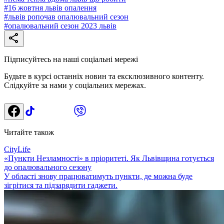
#
16 жовтня львів опалення
#
львів ропочав опалювальний сезон
#
опалювальний сезон 2023 львів
Підписуйтесь на наші соціальні мережі
Будьте в курсі останніх новин та ексклюзивного контенту.
Слідкуйте за нами у соціальних мережах.
Читайте також
CityLife
«Пункти Незламності» в пріоритеті. Як Львівщина готується
до опалювального сезону
У області знову працюватимуть пункти, де можна буде
зігрітися та підзарядити гаджети.