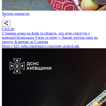
Читати повністю
CityLife
Страшна атака на Київ та область, хто хоче стягнути з
компанії Козицьких 9 млн та чому у Львові злетіли ціни на
оренду. Ключове за 5 серпня
Нині 1 625 доба героїчного спротиву агресії рф.