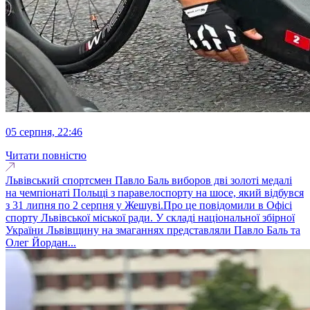
05 серпня, 22:46
Читати повністю
Львівський спортсмен Павло Баль виборов дві золоті медалі
на чемпіонаті Польщі з паравелоспорту на шосе, який відбувся
з 31 липня по 2 серпня у Жешуві.Про це повідомили в Офісі
спорту Львівської міської ради. У складі національної збірної
України Львівщину на змаганнях представляли Павло Баль та
Олег Йордан...