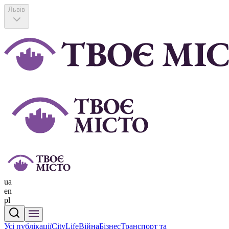
Львів
ua
en
pl
Усі публікації
CityLife
Війна
Бізнес
Транспорт та