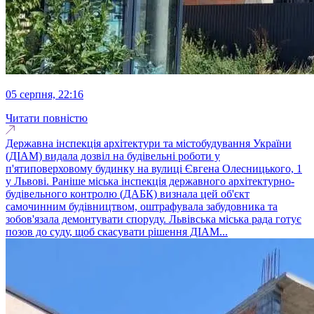
05 серпня, 22:16
Читати повністю
Державна інспекція архітектури та містобудування України
(ДІАМ) видала дозвіл на будівельні роботи у
п'ятиповерховому будинку на вулиці Євгена Олесницького, 1
у Львові. Раніше міська інспекція державного архітектурно-
будівельного контролю (ДАБК) визнала цей об'єкт
самочинним будівництвом, оштрафувала забудовника та
зобов'язала демонтувати споруду. Львівська міська рада готує
позов до суду, щоб скасувати рішення ДІАМ...