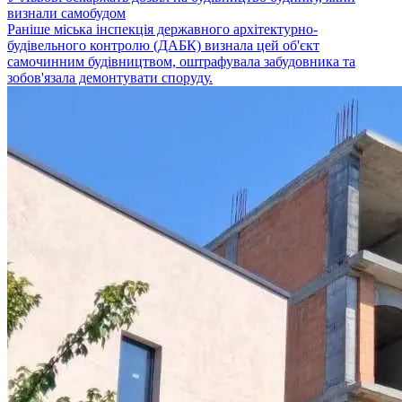
визнали самобудом
Раніше міська інспекція державного архітектурно-
будівельного контролю (ДАБК) визнала цей об'єкт
самочинним будівництвом, оштрафувала забудовника та
зобов'язала демонтувати споруду.