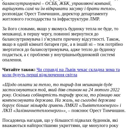
балансоутримувачі – ОСББ, ЖБК, управляючі компанії,
вирішують самі чи їм відкривати засувку і брати тепло»
,
розповідає Орест Тимчишин, директор департаменту
житлового господарства та інфраструктури ЛМР.
За його словами, якщо у якомусь будинку тепла не буде, то
мешканці, в першу чергу, повинні звернутися до
балансоутримувача і з’ясувати причину відсутності. Також,
якщо в одній кімнаті батарея гріє, а в іншій ні – теж потрібно
звертатися до балансоутримувача, адже тепло до будинку
подається, а є проблеми у внутрішньобудинковій системі
опалення.
Читайте також:
Чи справді на Львів чекає складна зима та
коли будуть перші відключення світла
«Щодо оплати за тепло, то тариф для мешканців буде
застосовуватися той, який діяв станом на 24 лютого 2022
року. Оскільки собівартість тарифу зросла, то різницю має
компенсовувати держава. На жаль, на сьогодні держава
боргує більше мільярда гривень ЛМКП «Львівтеплоенерго» і
ЛКП «Залізничнетеплоенерго»»,
– пояснює Орест Тимчишин.
Посадовець нагадав, що у більшості підвалах будинків, які
вважаються найпростішими укриттями, ще минулого року