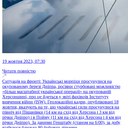
19 жовтня 2023, 07:30
Читати повністю
Ситуація на фронті: Українські морпіхи просунулися на
окупованому березі Дніпра, росіяни стурбовані можливістю
«більш масштабної української операції» на окупованій
Херсонщині, про це йдеться у звіті фахівців Інституту
вивчення війни (ISW). Геолокаційні кадри, опубліковані 18
жовтня, вказують на те, що українські сили просунулися на
північ від Піщанівки (14 км на схід від Херсона і 3 км від
річки Дніпро) і в Пойму (11 км на схід від Херсона і 4 км від
річки Дніпро). За даними Генштабу (станом на 6:00), за добу
відбулося близько 80 бойових зіткнень...