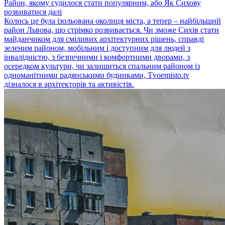
Район, якому судилося стати популярним, або Як Сихову
розвиватися далі
Колись це була ізольована околиця міста, а тепер – найбільший
район Львова, що стрімко розвивається. Чи зможе Сихів стати
майданчиком для сміливих архітектурних рішень, справді
зеленим районом, мобільним і доступним для людей з
інвалідністю, з безпечними і комфортними дворами, з
осередком культури, чи залишиться спальним районом із
одноманітними радянськими будинками, Тvoemisto.tv
дізналося в архітекторів та активістів.