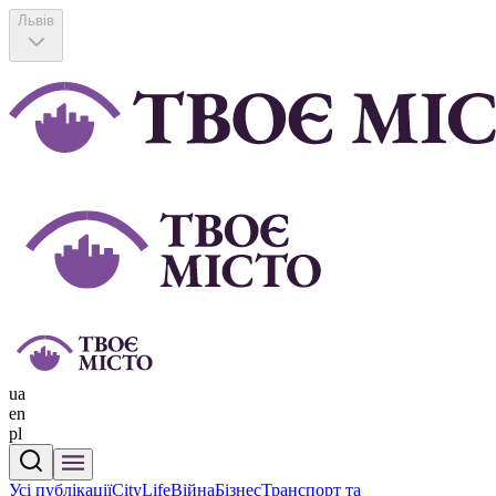
Львів
ua
en
pl
Усі публікації
CityLife
Війна
Бізнес
Транспорт та