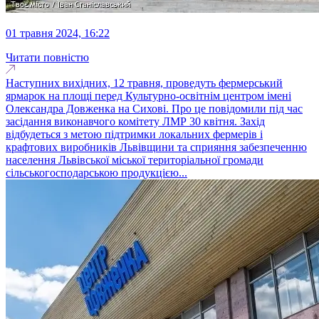
01 травня 2024, 16:22
Читати повністю
Наступних вихідних, 12 травня, проведуть фермерський
ярмарок на площі перед Культурно-освітнім центром імені
Олександра Довженка на Сихові. Про це повідомили під час
засідання виконавчого комітету ЛМР 30 квітня. Захід
відбудеться з метою підтримки локальних фермерів і
крафтових виробників Львівщини та сприяння забезпеченню
населення Львівської міської територіальної громади
сільськогосподарською продукцією...