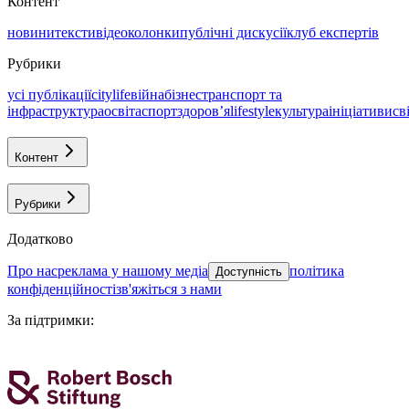
Контент
новини
тексти
відео
колонки
публічні дискусії
клуб експертів
Рубрики
усі публікації
citylife
війна
бізнес
транспорт та
інфраструктура
освіта
спорт
здоровʼя
lifestyle
культура
ініціативи
св
Контент
Рубрики
Додатково
про нас
реклама у нашому медіа
політика
Доступність
конфіденційності
зв'яжіться з нами
За підтримки
: