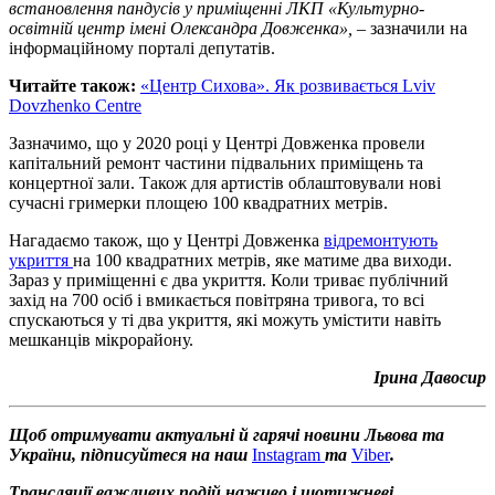
встановлення пандусів у приміщенні ЛКП «Культурно-
освітній центр імені Олександра Довженка»,
– зазначили на
інформаційному порталі депутатів.
Читайте також:
«Центр Сихова». Як розвивається Lviv
Dovzhenko Centre
Зазначимо, що у 2020 році у Центрі Довженка провели
капітальний ремонт частини підвальних приміщень та
концертної зали. Також для артистів облаштовували нові
сучасні гримерки площею 100 квадратних метрів.
Нагадаємо також, що у Центрі Довженка
відремонтують
укриття
на 100 квадратних метрів, яке матиме два виходи.
Зараз у приміщенні є два укриття. Коли триває публічний
захід на 700 осіб і вмикається повітряна тривога, то всі
спускаються у ті два укриття, які можуть умістити навіть
мешканців мікрорайону.
Ірина Давосир
Щоб отримувати актуальні й гарячі новини Львова та
України, підписуйтеся на наш
Instagram
та
Viber
.
Трансляції важливих подій наживо і щотижневі