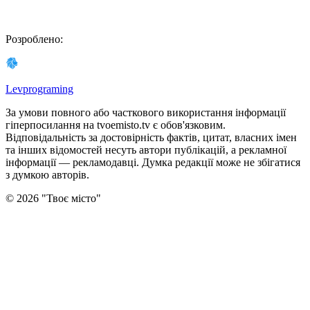
Розроблено
:
Levprograming
За умови повного або часткового використання iнформацiї
гіперпосилання на tvoemisto.tv є обов'язковим.
Відповідальність за достовірність фактів, цитат, власних імен
та інших відомостей несуть автори публікацій, а рекламної
інформації — рекламодавці. Думка редакцiї може не збiгатися
з думкою авторiв.
©
2026
"
Твоє місто
"