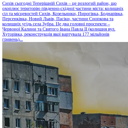
Сихів сьогодні Теперішній Сихів – це розлогий район, що
охоплює територію південно-східної частини міста: колишніх
сіл та місцевостей Сихів, Козельники, Пирогівка, Боднарівка,
Персенківка, Новий Львів, Пасіки, частини Снопкова та
колишніх угідь села Зубра. Це два головні проспекти –
Червоної Калини та Святого Івана Павла ІІ (колишня вул.
Хуторівка, реконструкція якої вартувала 177 мільйонів
гривень)...