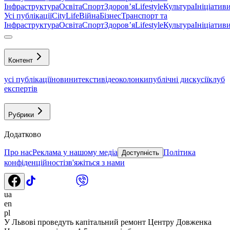
Інфраструктура
Освіта
Спорт
Здоровʼя
Lifestyle
Культура
Ініціатив
Усі публікації
CityLife
Війна
Бізнес
Транспорт та
Інфраструктура
Освіта
Спорт
Здоровʼя
Lifestyle
Культура
Ініціатив
Контент
усі публікації
новини
тексти
відео
колонки
публічні дискусії
клуб
експертів
Рубрики
Додатково
Про нас
Реклама у нашому медіа
Політика
Доступність
конфіденційності
зв'яжіться з нами
ua
en
pl
У Львові проведуть капітальний ремонт Центру Довженка