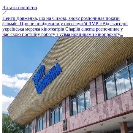
Читати повністю
Центр Довженка, що на Сихові, знову розпочинає покази
фільмів. Про це повідомили у пресслужбі ЛМР. «Від сьогодні
українська мережа кінотеатрів Chaplin cinema розпочинає у
нас свою постійну роботу з усіма новинками кінопрокату...