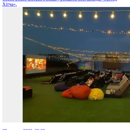
Хітча».