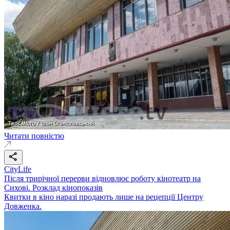
Читати повністю
CityLife
Після трирічної перерви відновлює роботу кінотеатр на
Сихові. Розклад кінопоказів
Квитки в кіно наразі продають лише на рецепції Центру
Довженка.