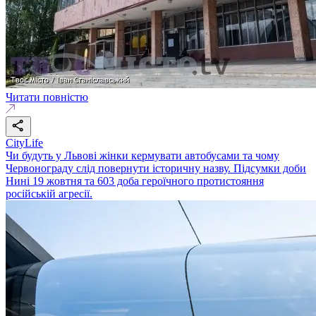
Читати повністю
CityLife
Чи будуть у Львові жінки кермувати автобусами та чому
Червонограду слід повернути історичну назву. Підсумки доби
Нині 19 жовтня та 603 доба героїчного протистояння
російській агресії.