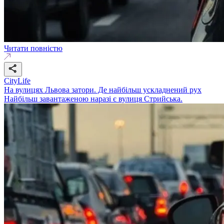
Читати повністю
CityLife
На вулицях Львова затори. Де найбільш ускладнений рух
Найбільш завантаженою наразі є вулиця Стрийська.