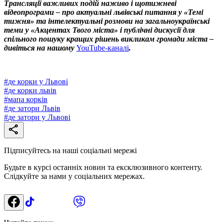
Трансляції важливих подій наживо і щотижневі
відеопрограми – про актуальні львівські питання у «Темі
тижня» та інтелектуальні розмови на загальноукраїнські
теми у «Акцентах Твого міста» і публічні дискусії для
спільного пошуку кращих рішень викликам громади міста –
дивіться на нашому
YouTube-каналі
.
#
де корки у Львові
#
де корки львів
#
мапа корків
#
де затори Львів
#
де затори у Львові
Підписуйтесь на наші соціальні мережі
Будьте в курсі останніх новин та ексклюзивного контенту.
Слідкуйте за нами у соціальних мережах.