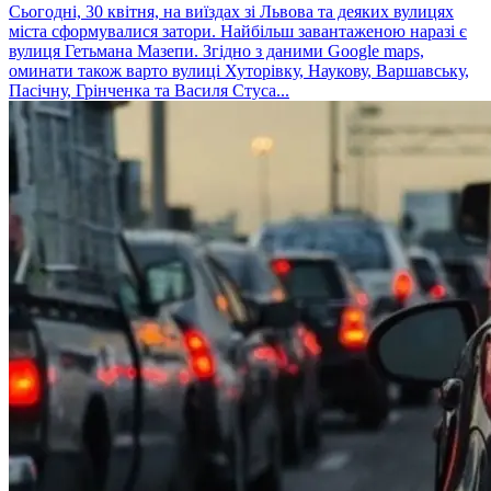
Сьогодні, 30 квітня, на виїздах зі Львова та деяких вулицях
міста сформувалися затори. Найбільш завантаженою наразі є
вулиця Гетьмана Мазепи. Згідно з даними Google maps,
оминати також варто вулиці Хуторівку, Наукову, Варшавську,
Пасічну, Грінченка та Василя Стуса...