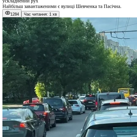
ускладнений рух
Найбільш завантаженими є вулиці Шевченка та Пасічна.
1284
Час читання: 1 хв