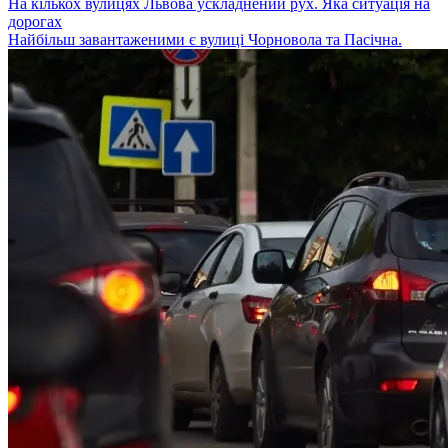
На кількох вулицях Львова ускладнений рух. Яка ситуація на
дорогах
Найбільш завантаженими є вулиці Чорновола та Пасічна.