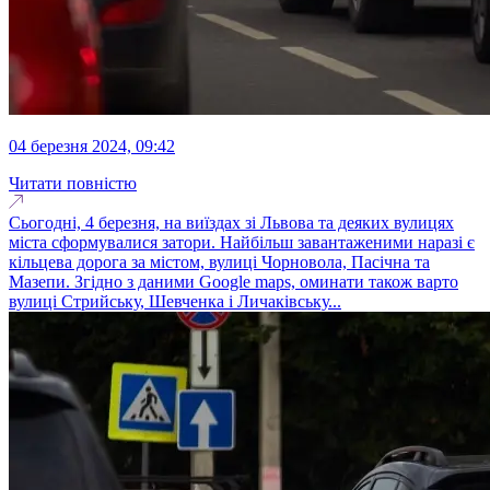
04 березня 2024, 09:42
Читати повністю
Сьогодні, 4 березня, на виїздах зі Львова та деяких вулицях
міста сформувалися затори. Найбільш завантаженими наразі є
кільцева дорога за містом, вулиці Чорновола, Пасічна та
Мазепи. Згідно з даними Google maps, оминати також варто
вулиці Стрийську, Шевченка і Личаківську...