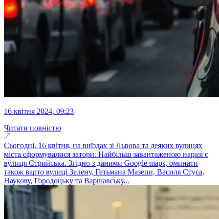
16 квітня 2024, 09:23
Читати повністю
Сьогодні, 16 квітня, на виїздах зі Львова та деяких вулицях
міста сформувалися затори. Найбільш завантаженою наразі є
вулиця Стрийська. Згідно з даними Google maps, оминати
також варто вулиці Зелену, Гетьмана Мазепи, Василя Стуса,
Наукову, Городоцьку та Варшавську...