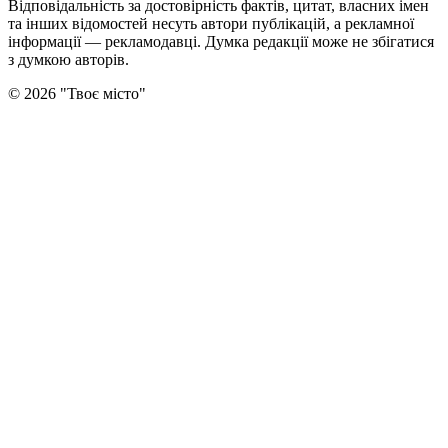
Відповідальність за достовірність фактів, цитат, власних імен
та інших відомостей несуть автори публікацій, а рекламної
інформації — рекламодавці. Думка редакцiї може не збiгатися
з думкою авторiв.
©
2026
"
Твоє місто
"