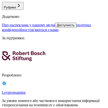
Рубрики
Додатково
про нас
реклама у нашому медіа
політика
Доступність
конфіденційності
зв'яжіться з нами
За підтримки
:
Розроблено
:
Levprograming
За умови повного або часткового використання iнформацiї
гіперпосилання на tvoemisto.tv є обов'язковим.