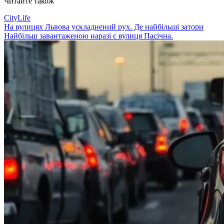
Читайте також
CityLife
На вулицях Львова ускладнений рух. Де найбільші затори
Найбільш завантаженою наразі є вулиця Пасічна.