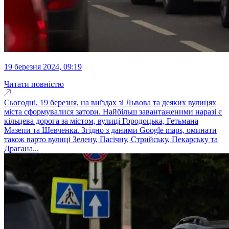
19 березня 2024, 09:19
Читати повністю
Сьогодні, 19 березня, на виїздах зі Львова та деяких вулицях
міста сформувалися затори. Найбільш завантаженими наразі є
кільцева дорога за містом, вулиці Городоцька, Гетьмана
Мазепи та Шевченка. Згідно з даними Google maps, оминати
також варто вулиці Зелену, Пасічну, Стрийську, Пекарську та
Драгана...