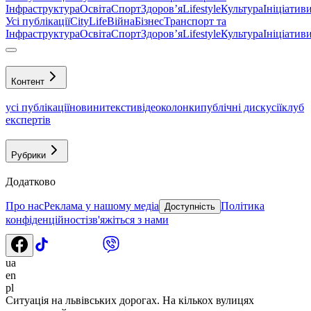
Інфраструктура
Освіта
Спорт
Здоровʼя
Lifestyle
Культура
Ініціатив
Усі публікації
CityLife
Війна
Бізнес
Транспорт та
Інфраструктура
Освіта
Спорт
Здоровʼя
Lifestyle
Культура
Ініціатив
Контент
усі публікації
новини
тексти
відео
колонки
публічні дискусії
клуб
експертів
Рубрики
Додатково
Про нас
Реклама у нашому медіа
Політика
Доступність
конфіденційності
зв'яжіться з нами
ua
en
pl
Ситуація на львівських дорогах. На кількох вулицях