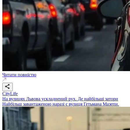
Читати повністю
CityLife
На вулицях Львова ускладнений рух. Де найбільші затори
Найбільш завантаженою наразі є вулиця Гетьмана Мазепи.