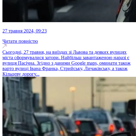
27 травня 2024, 09:23
Читати повністю
Сьогодні, 27 травня, на виїздах зі Львова та деяких вулицях
міста сформувалися затори. Найбільш завантаженою наразі є
вулиця Пасічна. Згідно з даними Google maps, оминати також
варто вулиці Івана Франка, Стрийську, Личаківську, а також
Кільцеву дорогу...