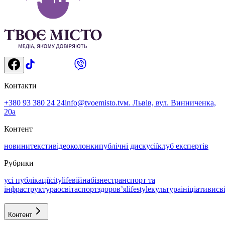
Контакти
+380 93 380 24 24
info@tvoemisto.tv
м. Львів, вул. Винниченка,
20а
Контент
новини
тексти
відео
колонки
публічні дискусії
клуб експертів
Рубрики
усі публікації
citylife
війна
бізнес
транспорт та
інфраструктура
освіта
спорт
здоровʼя
lifestyle
культура
ініціативи
св
Контент