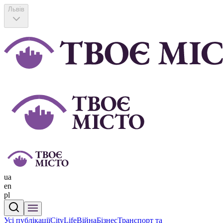
Львів
ua
en
pl
Усі публікації
CityLife
Війна
Бізнес
Транспорт та