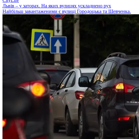
CityLife
Львів – у заторах. На яких вулицях ускладнено рух
Найбільш завантаженими є вулиці Городоцька та Шевченка.