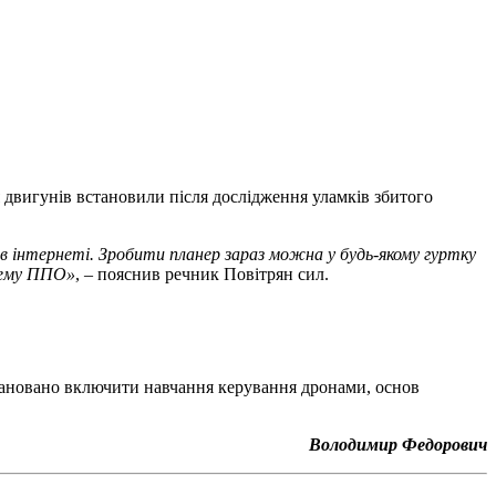
ня двигунів встановили після дослідження уламків збитого
и в інтернеті. Зробити планер зараз можна у будь-якому гуртку
стему ППО»
, – пояснив речник Повітрян сил.
лановано включити навчання керування дронами, основ
Володимир Федорович