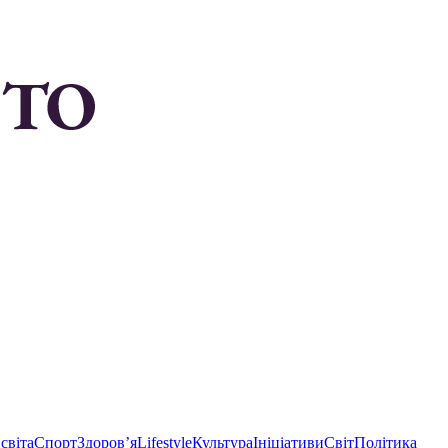
світа
Спорт
Здоровʼя
Lifestyle
Культура
Ініціативи
Світ
Політика