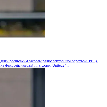
діяти російським засобам радіоелектронної боротьби (РЕБ).
на фандрейзинговій платформі United24...