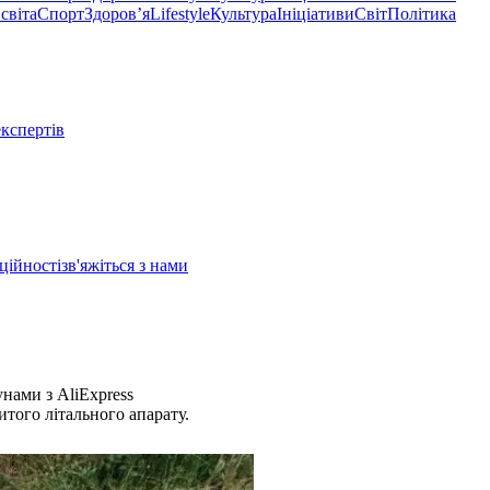
світа
Спорт
Здоровʼя
Lifestyle
Культура
Ініціативи
Світ
Політика
експертів
ційності
зв'яжіться з нами
нами з AliExpress
того літального апарату.