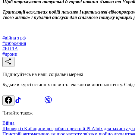
Щоб отримувати актуальні й гарячі новини Львова та Украї
Трансляції важливих подій наживо і щотижневі відеопрограм
Твого міста» і публічні дискусії для спільного пошуку кращи
#
війна з рф
#
озброєння
#
БПЛА
#
дрони
Підписуйтесь на наші соціальні мережі
Будьте в курсі останніх новин та ексклюзивного контенту. Слід
Читайте також
Війна
Школяр із Київщини розробив пристрій PhAInix для захисту укр
Пристрій автоматично змінює частоту зв'язку, щойно дрон втра