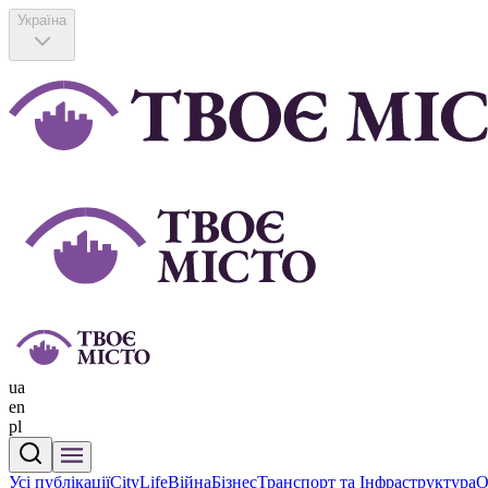
Україна
ua
en
pl
Усі публікації
CityLife
Війна
Бізнес
Транспорт та Інфраструктура
О