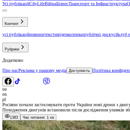
Усі публікації
CityLife
Війна
Бізнес
Транспорт та Інфраструктура
О
Контент
усі публікації
новини
тексти
відео
колонки
публічні дискусії
клуб 
Рубрики
Додатково
Про нас
Реклама у нашому медіа
Політика конфіден
Доступність
ua
en
pl
Росіяни почали застосовувати проти України нові дрони з двигу
Походження двигунів встановили після дослідження уламків зби
1383
Час читання: 1 хв