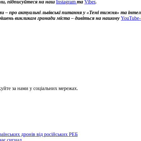
ни, підписуйтеся на наш
Instagram
та
Viber
.
и – про актуальні львівські питання у «Темі тижня» та інтел
х рішень викликам громади міста – дивіться на нашому
YouTube-
куйте за нами у соціальних мережах.
аїнських дронів від російських РЕБ
чає сигнал