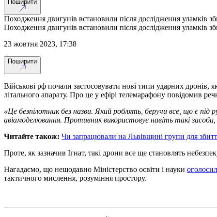
Поширити
Походження двигунів встановили після дослідження уламків зби
Походження двигунів встановили після дослідження уламків зби
23 жовтня 2023, 17:38
Поширити
Військові рф почали застосовувати нові типи ударних дронів, я
літального апарату. Про це у ефірі телемарафону повідомив ре
«Це безпілотник без назви. Який роблять, беручи все, що є під
авіамоделювання. Противник використовує навіть такі засоби
Читайте також:
Чи запрацювали на Львівщині групи для збит
Проте, як зазначив Ігнат, такі дрони все ще становлять небезпек
Нагадаємо, що нещодавно Міністерство освіти і науки
оголоси
тактичного мислення, розуміння простору.