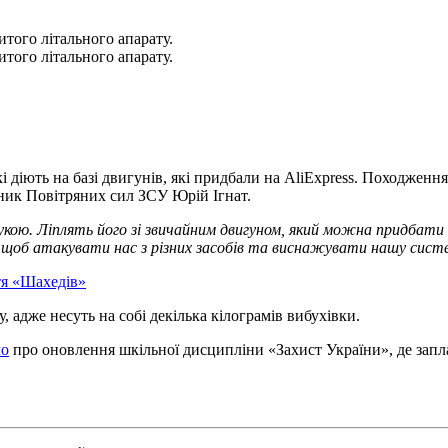
того літального апарату.
того літального апарату.
кі діють на базі двигунів, які придбали на AliExpress. Походжен
чник Повітряних сил ЗСУ Юрій Ігнат.
 рукою. Ліплять його зі звичайним двигуном, який можна придбат
, щоб атакувати нас з різних засобів та виснажувати нашу си
тя «Шахедів»
у, адже несуть на собі декілька кілограмів вибухівки.
ло
про оновлення шкільної дисципліни «Захист України», де зап