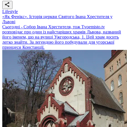
Lifestyle
«Як Фенікс». Історія церкви Святого Івана Хрестителя у
Львові
Сьогодні - Собор Івана Хрестителя, тож Тvoemisto.tv
розповідає про один із найстаріших храмів Львова, названий
його іменем, що на вулиці Ужгородська, 1. Цей храм досить
легко знайти. За легендою його побудували для угорської
принцеси Констанції.