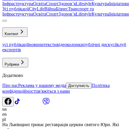
Інфраструктура
Освіта
Спорт
Здоровʼя
Lifestyle
Культура
Ініціатив
Усі публікації
CityLife
Війна
Бізнес
Транспорт та
Інфраструктура
Освіта
Спорт
Здоровʼя
Lifestyle
Культура
Ініціатив
Контент
усі публікації
новини
тексти
відео
колонки
публічні дискусії
клуб
експертів
Рубрики
Додатково
Про нас
Реклама у нашому медіа
Політика
Доступність
конфіденційності
зв'яжіться з нами
ua
en
pl
На Львівщині триває реставрація церкви святого Юри. Які