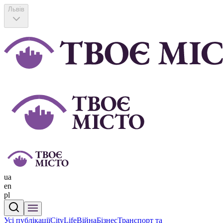
Львів
ua
en
pl
Усі публікації
CityLife
Війна
Бізнес
Транспорт та