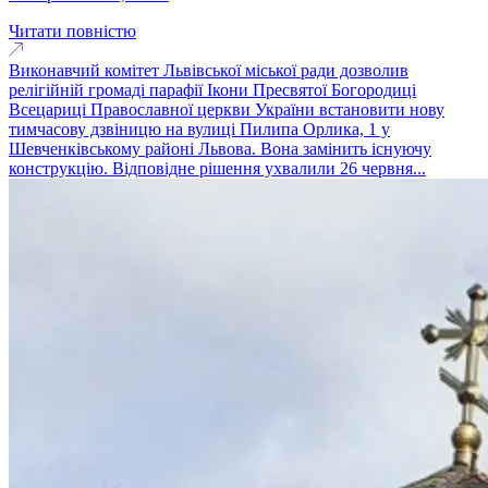
Читати повністю
Виконавчий комітет Львівської міської ради дозволив
релігійній громаді парафії Ікони Пресвятої Богородиці
Всецариці Православної церкви України встановити нову
тимчасову дзвіницю на вулиці Пилипа Орлика, 1 у
Шевченківському районі Львова. Вона замінить існуючу
конструкцію. Відповідне рішення ухвалили 26 червня...