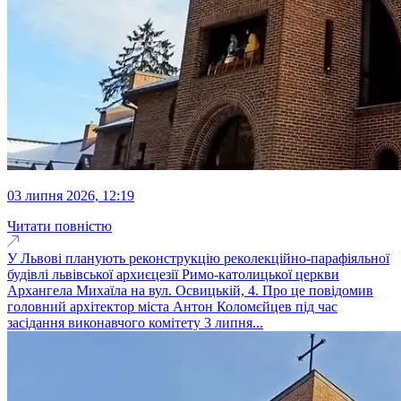
03 липня 2026, 12:19
Читати повністю
У Львові планують реконструкцію реколекційно-парафіяльної
будівлі львівської архиєцезії Римо-католицької церкви
Архангела Михаїла на вул. Освицькій, 4. Про це повідомив
головний архітектор міста Антон Коломєйцев під час
засідання виконавчого комітету 3 липня...