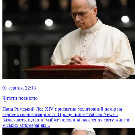
01 серпня, 22:13
Читати повністю
Папа Римський Лев XIV присвятив молитовний намір на
серпень євангелізації міст. Про це пише "Vatican News".
Зазначають, що нині майже половина населення світу живе в
міських агломераціях...