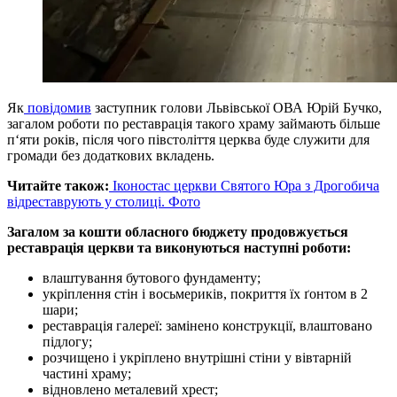
Як
повідомив
заступник голови Львівської ОВА Юрій Бучко,
загалом роботи по реставрація такого храму займають більше
п‘яти років, після чого півстоліття церква буде служити для
громади без додаткових вкладень.
Читайте також:
Іконостас церкви Святого Юра з Дрогобича
відреставрують у столиці. Фото
Загалом за кошти обласного бюджету продовжується
реставрація церкви та виконуються наступні роботи:
влаштування бутового фундаменту;
укріплення стін і восьмериків, покриття їх ґонтом в 2
шари;
реставрація галереї: замінено конструкції, влаштовано
підлогу;
розчищено і укріплено внутрішні стіни у вівтарній
частині храму;
відновлено металевий хрест;