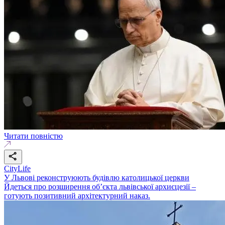
Читати повністю
CityLife
У Львові реконструюють будівлю католицької церкви
Йдеться про розширення об’єкта львівської архиєцезії –
готують позитивний архітектурний наказ.