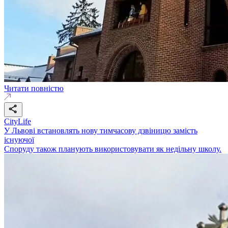
Читати повністю
CityLife
У Львові встановлять нову тимчасову дзвіницю замість
існуючої
Споруду також планують використовувати як недільну школу.