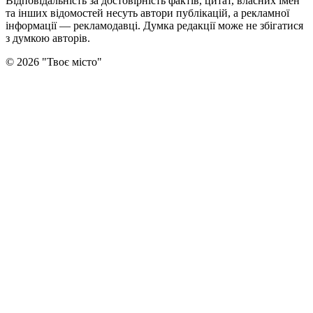
Відповідальність за достовірність фактів, цитат, власних імен
та інших відомостей несуть автори публікацій, а рекламної
інформації — рекламодавці. Думка редакцiї може не збiгатися
з думкою авторiв.
©
2026
"
Твоє місто
"