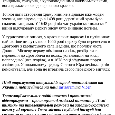
Тридільна, тризубна, з куполоподібними банями-маківками,
вона вражає своєю довершеною красою.
Точної дати створення храму нині не віднайде вже жоден
учений, але відомо, що в 1498 році дерев’яний храм було
спалено татарами. У 1648 році під час українсько-польської
війни відбудовану церкву знову було знищено вогнем.
У туристичних описах, у краєзнавчих нарисах і в путівниках
найчастіше пишуть, що в 1656 році церкву було перенесено в
Дрогобич з карпатського села Надієва, що поблизу міста
Долина. Місцеву церкву обміняли на сіль, розібрали та
перевезли до Дрогобича на волах, установили на місці
попередньої (яка згоріла), а в 1678 році збудували поруч
дзвіницю. У подальшому церкву Святого Юра декілька разів
ремонтували, але вона не втратила свого первісного вигляду.
Щоб отримувати актуальні й гарячі новини Львова та
України, підписуйтеся на наш
Instagram
та
Viber
.
Трансляції важливих подій наживо і щотижневі
відеопрограми – про актуальні львівські питання у «Темі
тижня» та інтелектуальні розмови на загальноукраїнські
теми у «Акцентах Твого міста» і публічні дискусії для
спільного пошуку кращих рішень викликам громади міста –