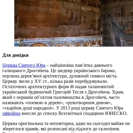
Для довідки
Церква Святого Юра
– найцінніша пам’ятка давнього
галицького Дрогобича. Це шедевр українського бароко,
перлина дерев’яної архітектури, духовний символ міста.
Церкву звели у XV ст., кілька разів перебудовували.
Остаточних архітектурних форм їй надав талановитий
український будівничий Григорій Тесля з Дрогобича. Храм,
який є першим об’єктом паломництва в Дрогобичі, часто
називають «поемою в дереві», «рукотворним дивом»,
«скарбом душі народної». У 2013 році церкву Святого Юра
офіційно
внесли до списку Всесвітньої спадщини ЮНЕСКО.
Церква оригінальна та неповторна, адже на сьогодні майже не
збереглося храмів, які розписані від підлоги до склепіння.