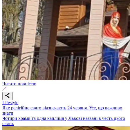
Читати повністю
Lifestyle
Яке релігійне свято відзначають 24 червня. Усе, що важливо
знати
Чотири храми та одна каплиця у Львові названі в честь цього
свята.