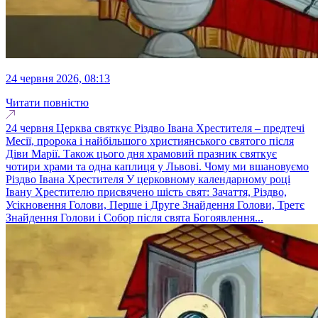
24 червня 2026, 08:13
Читати повністю
24 червня Церква святкує Різдво Івана Хрестителя – предтечі
Месії, пророка і найбільшого християнського святого після
Діви Марії. Також цього дня храмовий празник святкує
чотири храми та одна каплиця у Львові. Чому ми вшановуємо
Різдво Івана Хрестителя У церковному календарному році
Івану Хрестителю присвячено шість свят: Зачаття, Різдво,
Усікновення Голови, Перше і Друге Знайдення Голови, Третє
Знайдення Голови і Собор після свята Богоявлення...