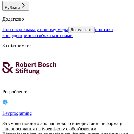
Рубрики
Додатково
про нас
реклама у нашому медіа
політика
Доступність
конфіденційності
зв'яжіться з нами
За підтримки
:
Розроблено
:
Levprograming
За умови повного або часткового використання iнформацiї
гіперпосилання на tvoemisto.tv є обов'язковим.