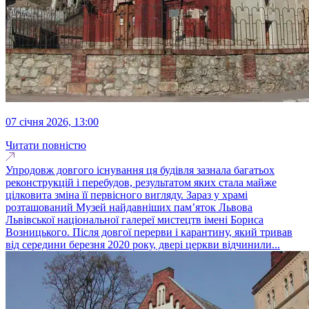
07 січня 2026, 13:00
Читати повністю
Упродовж довгого існування ця будівля зазнала багатьох
реконструкцій і перебудов, результатом яких стала майже
цілковита зміна її первісного вигляду. Зараз у храмі
розташований Музей найдавніших пам’яток Львова
Львівської національної галереї мистецтв імені Бориса
Возницького. Після довгої перерви і карантину, який тривав
від середини березня 2020 року, двері церкви відчинили...