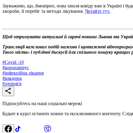
Зауважимо, що, ймовірно, нова хвиля ковіду вже в Україні і бу
хвороби, її перебіг та методи лікування.
Читайте тут.
Щоб отримувати актуальні й гарячі новини Львова та Украї
Трансляції важливих подій наживо і щотижневі відеопрограм
Твого міста» і публічні дискусії для спільного пошуку кращи
#
Covid -19
#
коронавірус
#
інфекційна лікарня
#
вакцина
#
здоров'я
Підписуйтесь на наші соціальні мережі
Будьте в курсі останніх новин та ексклюзивного контенту. Слід