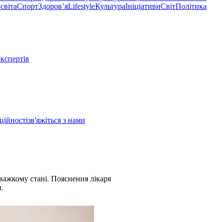
світа
Спорт
Здоровʼя
Lifestyle
Культура
Ініціативи
Світ
Політика
експертів
ційності
зв'яжіться з нами
 важкому стані. Пояснення лікаря
.