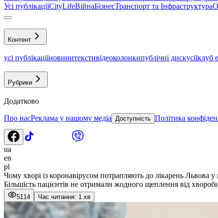
Усі публікації
CityLife
Війна
Бізнес
Транспорт та Інфраструктура
О
Контент
усі публікації
новини
тексти
відео
колонки
публічні дискусії
клуб 
Рубрики
Додатково
Про нас
Реклама у нашому медіа
Політика конфіден
Доступність
ua
en
pl
Чому хворі із коронавірусом потрапляють до лікарень Львова у
Більшість пацієнтів не отримали жодного щеплення від хвороби
5114
Час читання: 1 хв