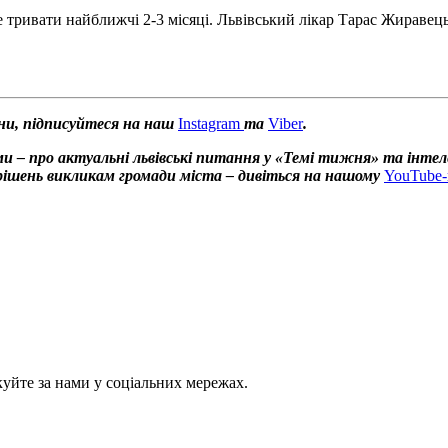
де тривати найближчі 2-3 місяці. Львівський лікар Тарас Жиравец
ни, підписуйтеся на наш
Instagram
та
Viber
.
и – про актуальні львівські питання у «Темі тижня» та інтел
х рішень викликам громади міста – дивіться на нашому
YouTube-
куйте за нами у соціальних мережах.