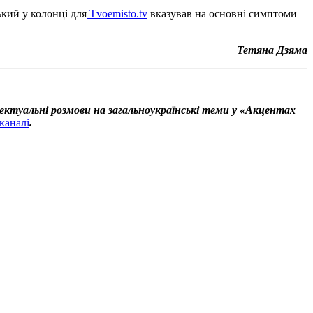
ький у колонці для
Tvoemisto.tv
вказував на основні симптоми
Тетяна Дзяма
ектуальні розмови на загальноукраїнські теми у «Акцентах
каналі
.