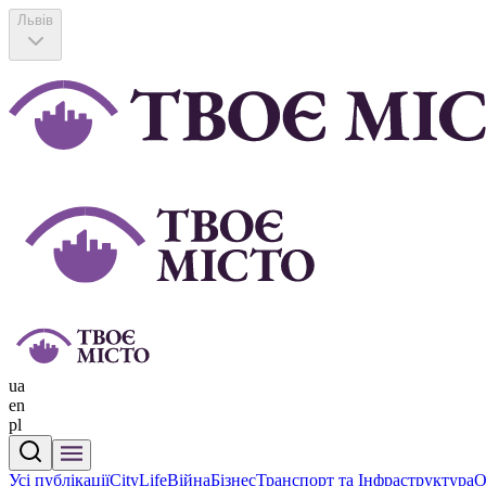
Львів
ua
en
pl
Усі публікації
CityLife
Війна
Бізнес
Транспорт та Інфраструктура
О