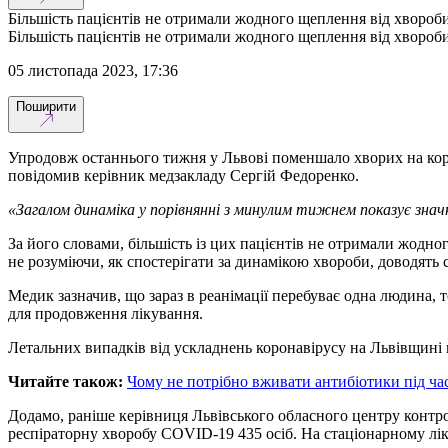
Більшість пацієнтів не отримали жодного щеплення від хвороби
Більшість пацієнтів не отримали жодного щеплення від хвороби
05 листопада 2023, 17:36
Поширити
Упродовж останнього тижня у Львові поменшало хворих на коро
повідомив керівник медзакладу Сергій Федоренко.
«Загалом динаміка у порівнянні з минулим тижнем показує знач
За його словами, більшість із цих пацієнтів не отримали жодн
не розуміючи, як спостерігати за динамікою хвороби, доводять 
Медик зазначив, що зараз в реанімації перебуває одна людина, т
для продовження лікування.
Летальних випадків від ускладнень коронавірусу на Львівщині 
Читайте також:
Чому не потрібно вживати антибіотики під час
Додамо, раніше керівниця Львівського обласного центру контро
респіраторну хворобу COVID-19 435 осіб. На стаціонарному лік