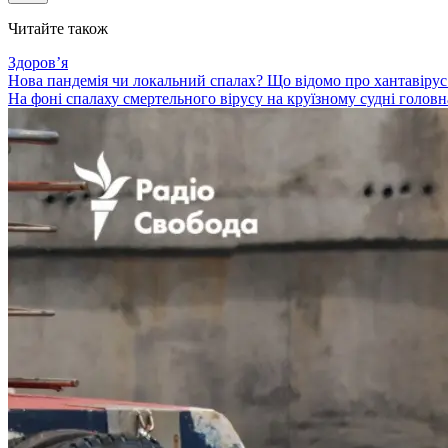
Читайте також
Здоровʼя
Нова пандемія чи локальний спалах? Що відомо про хантавірус н
На фоні спалаху смертельного вірусу на круїзному судні голов