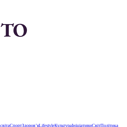
світа
Спорт
Здоровʼя
Lifestyle
Культура
Ініціативи
Світ
Політика