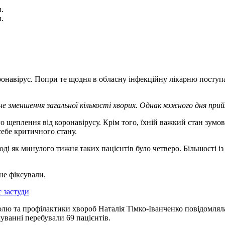
.
.
навірус. Попри те щодня в обласну інфекційну лікарню поступа
не зменшення загальної кількості хворих. Однак кожного дня пр
ого щеплення від коронавірусу. Крім того, їхній важкий стан зум
себе критичного стану.
оді як минулого тижня таких пацієнтів було четверо. Більшості із
не фіксували.
 застуди
лю та профілактики хвороб Наталія Тімко-Іванченко повідомляла
уванні перебували 69 пацієнтів.