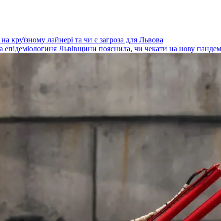
а круїзному лайнері та чи є загроза для Львова
на епідеміологиня Львівщини пояснила, чи чекати на нову пандем