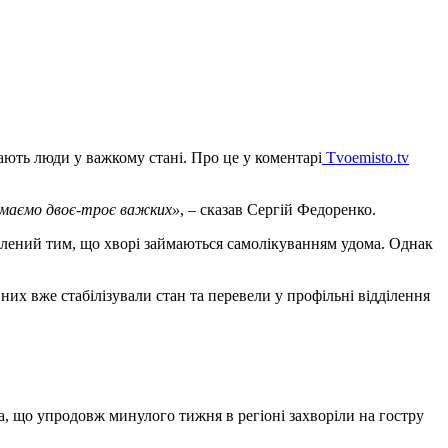
ють люди у важкому стані. Про це у коментарі
Tvoemisto.tv
иймаємо двоє-троє важких»
, – сказав Сергій Федоренко.
овлений тим, що хворі займаються самолікуванням удома. Однак
 них вже стабілізували стан та перевели у профільні відділення
, що упродовж минулого тижня в регіоні захворіли на гостру