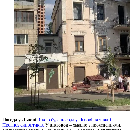
Погода у Львові:
Якою буде погода у Львові на тижні.
Прогноз синоптиків.
У
вівторок
– хмарно з проясненнями.