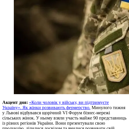
Акцент дня:
«Коли чоловік у війську, ви підтримуєте
Україну». Як жінки розвивають фермерство.
Минулого тижня
у Львові відбувався щорічний VI Форум бізнес-мережі
сільських жінок. У ньому взяли участь майже 90 представниць
із різних регіонів України. Вони презентували свою
продукцію, ділилися досвідом та вчилися розвивати свій