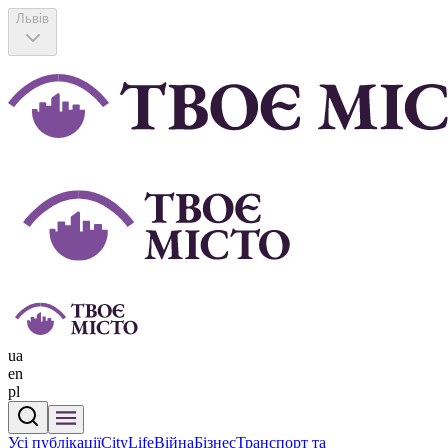
Львів
ua
en
pl
Усі публікації
CityLife
Війна
Бізнес
Транспорт та