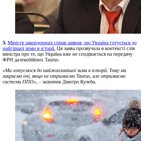
3.
Міністр закордонних справ заявив, що Україна готується до
найгіршої зими в історії.
Ця заява прозвучала в контексті слів
міністра про те, що Україна вже не сподівається на передачу
ФРН далекобійних Taurus.
«Ми готуємося до найжахливішої зими в історії. Тому ми
закриємо очі, якщо не отримаємо Taurus, але отримаємо
системи ППО»,
– зазначив Дмитро Кулеба.