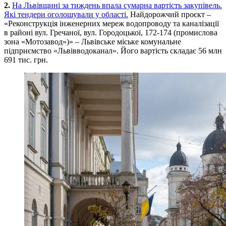
2.
На Львівщині за тиждень впала сумарна вартість закупівель.
Які тендери оголошували у області.
Найдорожчий проєкт –
«Реконструкція інженерних мереж водопроводу та каналізації
в районі вул. Гречаної, вул. Городоцької, 172-174 (промислова
зона «Мотозавод»)» – Львівське міське комунальне
підприємство «Львівводоканал». Його вартість складає 56 млн
691 тис. грн.