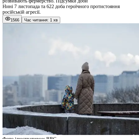
розвивають фермерство. Підсумки доби
Нині 7 листопада та 622 доба героїчного протистояння
російській агресії.
1566
Час читання: 1 хв
Фото ілюстративне: BBC