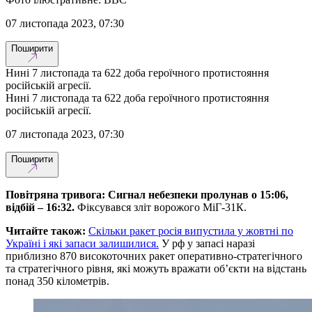
07 листопада 2023, 07:30
Поширити
Нині 7 листопада та 622 доба героїчного протистояння
російській агресії.
Нині 7 листопада та 622 доба героїчного протистояння
російській агресії.
07 листопада 2023, 07:30
Поширити
Повітряна тривога: Сигнал небезпеки пролунав о 15:06,
відбій – 16:32.
Фіксувався зліт ворожого МіГ-31К.
Читайте також:
Скільки ракет росія випустила у жовтні по
Україні і які запаси залишилися.
У рф у запасі наразі
приблизно 870 високоточних ракет оперативно-стратегічного
та стратегічного рівня, які можуть вражати об’єкти на відстань
понад 350 кілометрів.