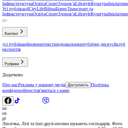
Інфраструктура
Освіта
Спорт
Здоровʼя
Lifestyle
Культура
Ініціатив
Усі публікації
CityLife
Війна
Бізнес
Транспорт та
Інфраструктура
Освіта
Спорт
Здоровʼя
Lifestyle
Культура
Ініціатив
Контент
усі публікації
новини
тексти
відео
колонки
публічні дискусії
клуб
експертів
Рубрики
Додатково
Про нас
Реклама у нашому медіа
Політика
Доступність
конфіденційності
зв'яжіться з нами
ua
en
pl
Лисичка, Лілі та їхні друзі-песики шукають господарів. Фото