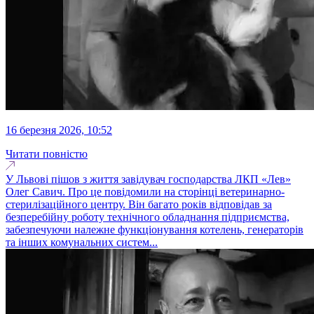
16 березня 2026, 10:52
Читати повністю
У Львові пішов з життя завідувач господарства ЛКП «Лев»
Олег Савич. Про це повідомили на сторінці ветеринарно-
стерилізаційного центру. Він багато років відповідав за
безперебійну роботу технічного обладнання підприємства,
забезпечуючи належне функціонування котелень, генераторів
та інших комунальних систем...