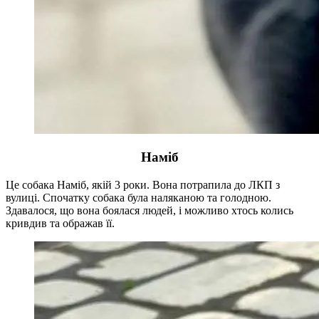
Наміб
Це собака Наміб, якій 3 роки. Вона потрапила до ЛКП з
вулиці. Спочатку собака була наляканою та голодною.
Здавалося, що вона боялася людей, і можливо хтось колись
кривдив та ображав її.