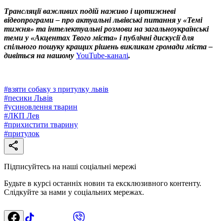
Трансляції важливих подій наживо і щотижневі
відеопрограми – про актуальні львівські питання у «Темі
тижня» та інтелектуальні розмови на загальноукраїнські
теми у «Акцентах Твого міста» і публічні дискусії для
спільного пошуку кращих рішень викликам громади міста –
дивіться на нашому
YouTube-каналі
.
#
взяти собаку з притулку львів
#
песики Львів
#
усиновлення тварин
#
ЛКП Лев
#
прихистити тварину
#
притулок
Підписуйтесь на наші соціальні мережі
Будьте в курсі останніх новин та ексклюзивного контенту.
Слідкуйте за нами у соціальних мережах.