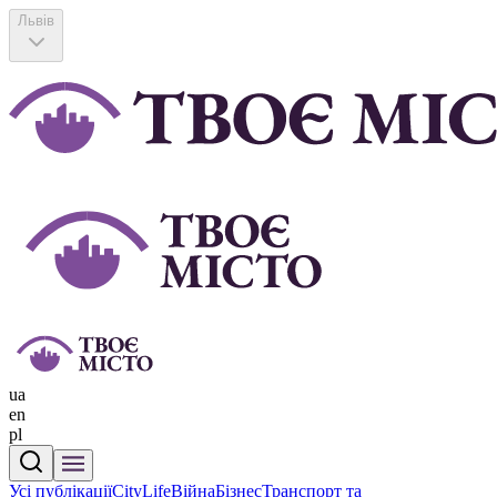
Львів
ua
en
pl
Усі публікації
CityLife
Війна
Бізнес
Транспорт та