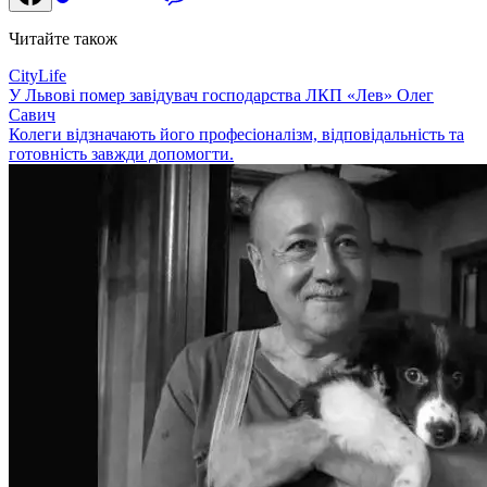
Читайте також
CityLife
У Львові помер завідувач господарства ЛКП «Лев» Олег
Савич
Колеги відзначають його професіоналізм, відповідальність та
готовність завжди допомогти.