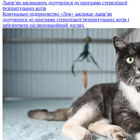
Львів’ян закликають долучитися до програми стерилізації
безпритульних котів
Комунальне підприємство «Лев» закликає львів’ян
долучитися до програми стерилізації безпритульних котів і
забезпечити післяопераційний догляд.