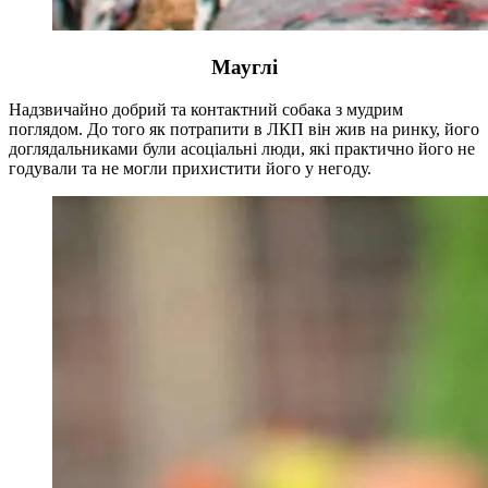
Мауглі
Надзвичайно добрий та контактний собака з мудрим
поглядом. До того як потрапити в ЛКП він жив на ринку, його
доглядальниками були асоціальні люди, які практично його не
годували та не могли прихистити його у негоду.