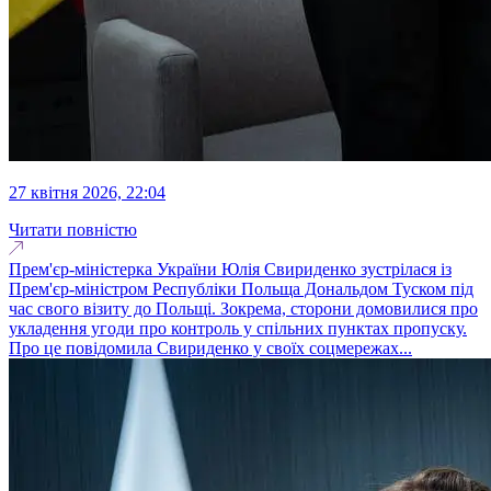
27 квітня 2026, 22:04
Читати повністю
Прем'єр-міністерка України Юлія Свириденко зустрілася із
Прем'єр-міністром Республіки Польща Дональдом Туском під
час свого візиту до Польщі. Зокрема, сторони домовилися про
укладення угоди про контроль у спільних пунктах пропуску.
Про це повідомила Свириденко у своїх соцмережах...