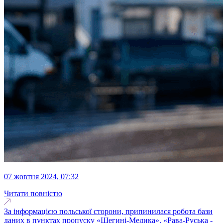
07 жовтня 2024, 07:32
Читати повністю
За інформацією польської сторони, припинилася робота бази
даних в пунктах пропуску «Шегині-Медика», «Рава-Руська -