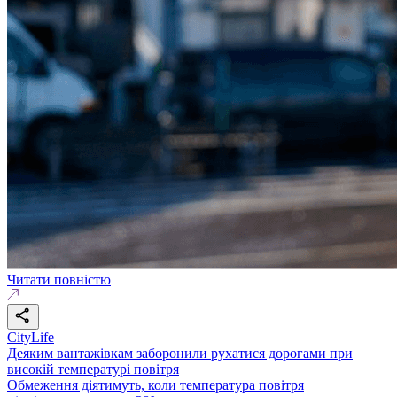
Читати повністю
CityLife
Деяким вантажівкам заборонили рухатися дорогами при
високій температурі повітря
Обмеження діятимуть, коли температура повітря