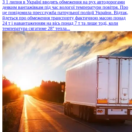
З 1 липня в Україні вводять обмеження на рух автодорогами
деяким вантажівкам під час вологої температури повітря. Про
це повідомила пресслужба патрульної поліції України. Відтак,
йдеться про обмеження транспорту фактичною масою понад
24 т і навантаженням на вісь понад 7 т та лише тоді, коли
температура сягатиме 28° тепла...