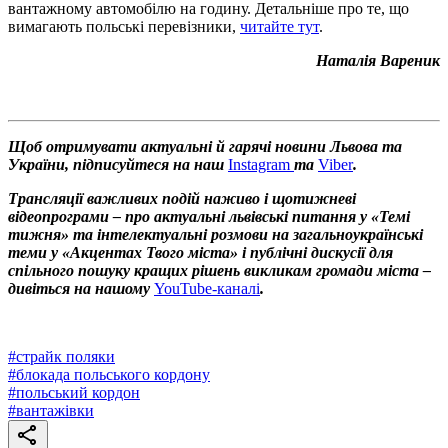
вантажному автомобілю на годину. Детальніше про те, що
вимагають польські перевізники,
читайте тут
.
Наталія Вареник
Щоб отримувати актуальні й гарячі новини Львова та
України, підписуйтеся на наш
Instagram
та
Viber
.
Трансляції важливих подій наживо і щотижневі
відеопрограми – про актуальні львівські питання у «Темі
тижня» та інтелектуальні розмови на загальноукраїнські
теми у «Акцентах Твого міста» і публічні дискусії для
спільного пошуку кращих рішень викликам громади міста –
дивіться на нашому
YouTube-каналі
.
#
страйк поляки
#
блокада польського кордону
#
польський кордон
#
вантажівки