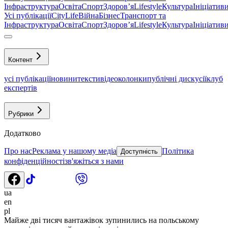
Інфраструктура
Освіта
Спорт
Здоровʼя
Lifestyle
Культура
Ініціатив
Усі публікації
CityLife
Війна
Бізнес
Транспорт та
Інфраструктура
Освіта
Спорт
Здоровʼя
Lifestyle
Культура
Ініціатив
Контент
усі публікації
новини
тексти
відео
колонки
публічні дискусії
клуб
експертів
Рубрики
Додатково
Про нас
Реклама у нашому медіа
Політика
Доступність
конфіденційності
зв'яжіться з нами
ua
en
pl
Майже дві тисяч вантажівок зупинились на польському