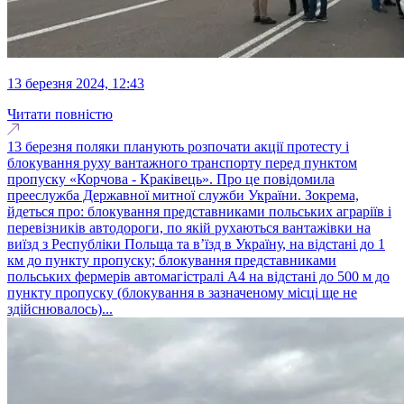
13 березня 2024, 12:43
Читати повністю
13 березня поляки планують розпочати акції протесту і
блокування руху вантажного транспорту перед пунктом
пропуску «Корчова - Краківець». Про це повідомила
прееслужба Державної митної служби України. Зокрема,
йдеться про: блокування представниками польських аграріїв і
перевізників автодороги, по якій рухаються вантажівки на
виїзд з Республіки Польща та вʼїзд в Україну, на відстані до 1
км до пункту пропуску; блокування представниками
польських фермерів автомагістралі А4 на відстані до 500 м до
пункту пропуску (блокування в зазначеному місці ще не
здійснювалось)...