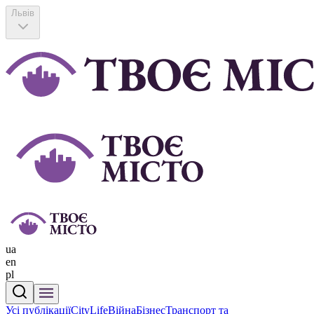
Львів
ua
en
pl
Усі публікації
CityLife
Війна
Бізнес
Транспорт та