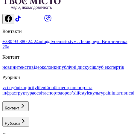
Контакти
+380 93 380 24 24
info@tvoemisto.tv
м. Львів, вул. Винниченка,
20а
Контент
новини
тексти
відео
колонки
публічні дискусії
клуб експертів
Рубрики
усі публікації
citylife
війна
бізнес
транспорт та
інфраструктура
освіта
спорт
здоровʼя
lifestyle
культура
ініціативи
св
Контент
Рубрики