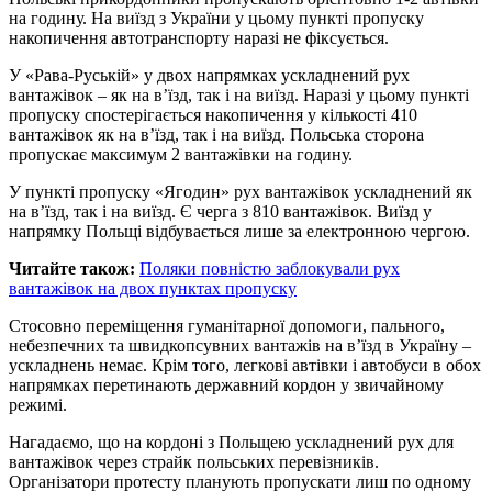
на годину. На виїзд з України у цьому пункті пропуску
накопичення автотранспорту наразі не фіксується.
У «Рава-Руській» у двох напрямках ускладнений рух
вантажівок – як на в’їзд, так і на виїзд. Наразі у цьому пункті
пропуску спостерігається накопичення у кількості 410
вантажівок як на в’їзд, так і на виїзд. Польська сторона
пропускає максимум 2 вантажівки на годину.
У пункті пропуску «Ягодин» рух вантажівок ускладнений як
на в’їзд, так і на виїзд. Є черга з 810 вантажівок. Виїзд у
напрямку Польщі відбувається лише за електронною чергою.
Читайте також:
Поляки повністю заблокували рух
вантажівок на двох пунктах пропуску
Стосовно переміщення гуманітарної допомоги, пального,
небезпечних та швидкопсувних вантажів на в’їзд в Україну –
ускладнень немає. Крім того, легкові автівки і автобуси в обох
напрямках перетинають державний кордон у звичайному
режимі.
Нагадаємо, що на кордоні з Польщею ускладнений рух для
вантажівок через страйк польських перевізників.
Організатори протесту планують пропускати лиш по одному