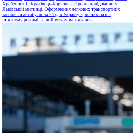
Хребенне» і «Краківець-Корчова». Про це повідомили у
Львівській митниці. Оформлення легкових транспортних
засобів та автобусів на вʼїзд в Україну здійснюється в
штатному режимі, за вийнятком вантажівок...