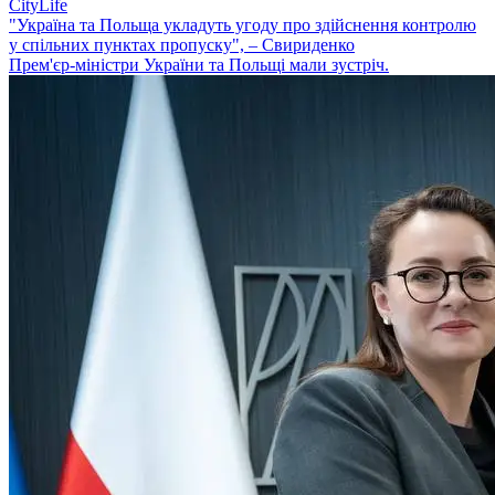
CityLife
"Україна та Польща укладуть угоду про здійснення контролю
у спільних пунктах пропуску", – Свириденко
Прем'єр-міністри України та Польщі мали зустріч.