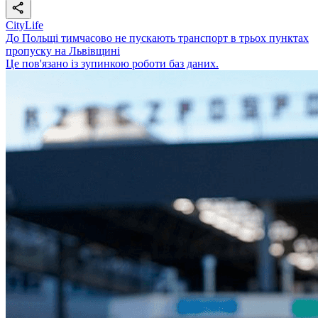
CityLife
До Польщі тимчасово не пускають транспорт в трьох пунктах
пропуску на Львівщині
Це пов'язано із зупинкою роботи баз даних.