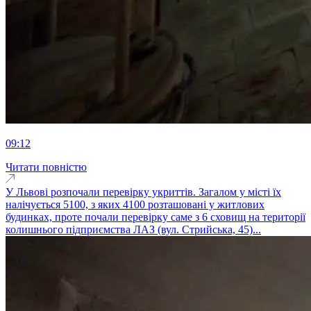
09:12
Читати повністю
У Львові розпочали перевірку укриттів. Загалом у місті їх
налічується 5100, з яких 4100 розташовані у житлових
будинках, проте почали перевірку саме з 6 сховищ на території
колишнього підприємства ЛАЗ (вул. Стрийська, 45)...