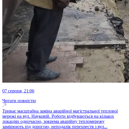
07 серпня, 21:06
Читати повністю
Триває масштабна заміна аварійної магістральної теплової
мережі на вул. Науковій. Роботи відбуваються на кількох
локаціях одночасно, зокрема аварійну тепломережу
замінюють під дорогою, неподалік перехрестя з вул...