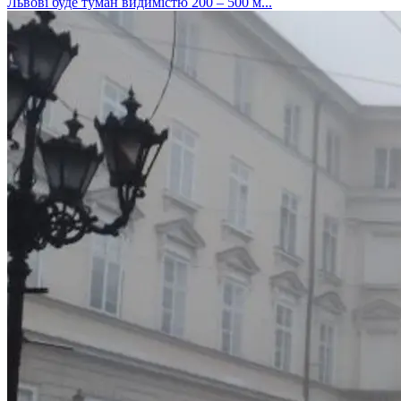
Львові буде туман видимістю 200 – 500 м...