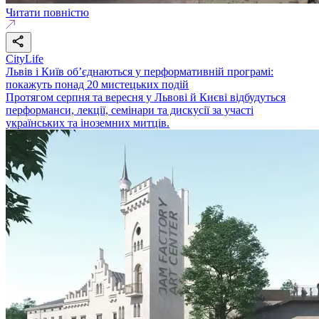
Читати повністю
CityLife
Львів і Київ об’єднаються у перформативній програмі:
покажуть понад 20 мистецьких подій
Протягом серпня та вересня у Львові й Києві відбудуться
перформанси, лекції, семінари та дискусії за участі
українських та іноземних митців.