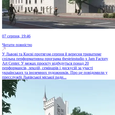
07 серпня, 19:46
Читати повністю
У Львові та Києві протягом серпня й вересня триватиме
спільна перформативна програма thesteinstudio x Jam Factory
Art Center. У межах проєкту відбудуться понад 20
перформансів, лекцій, семінарів і дискусій за участі
українських та іноземних художників. Про це повідомили у
пресслужбі Львівської міської ради...