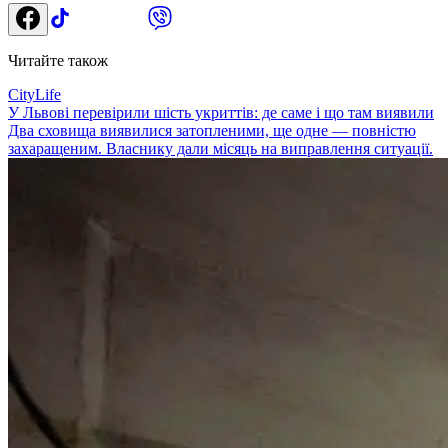
Читайте також
CityLife
У Львові перевірили шість укриттів: де саме і що там виявили
Два сховища виявилися затопленими, ще одне — повністю
захаращеним. Власнику дали місяць на виправлення ситуації.