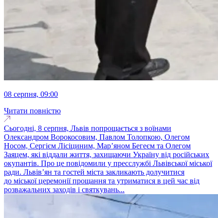
08 серпня, 09:00
Читати повністю
Сьогодні, 8 серпня, Львів попрощається з воїнами
Олександром Ворокосовим, Павлом Толопкою, Олегом
Носом, Сергієм Лісіциним, Марʼяном Бегеєм та Олегом
Заяцем, які віддали життя, захищаючи Україну від російських
окупантів. Про це повідомили у пресслужбі Львівської міської
ради. Львів’ян та гостей міста закликають долучитися
до міської церемонії прощання та утриматися в цей час від
розважальних заходів і святкувань...