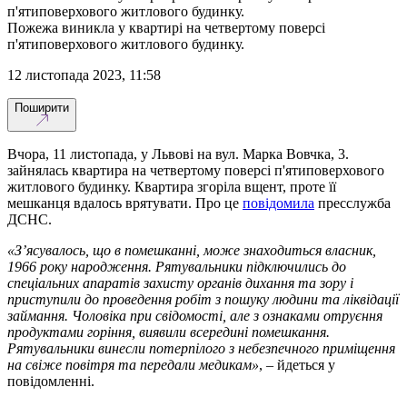
п'ятиповерхового житлового будинку.
Пожежа виникла у квартирі на четвертому поверсі
п'ятиповерхового житлового будинку.
12 листопада 2023, 11:58
Поширити
Вчора, 11 листопада, у Львові на вул. Марка Вовчка, 3.
зайнялась квартира на четвертому поверсі п'ятиповерхового
житлового будинку. Квартира згоріла вщент, проте її
мешканця вдалось врятувати. Про це
повідомила
пресслужба
ДСНС.
«З’ясувалось, що в помешканні, може знаходиться власник,
1966 року народження. Рятувальники підключились до
спеціальних апаратів захисту органів дихання та зору і
приступили до проведення робіт з пошуку людини та ліквідації
займання. Чоловіка при свідомості, але з ознаками отруєння
продуктами горіння, виявили всередині помешкання.
Рятувальники винесли потерпілого з небезпечного приміщення
на свіже повітря та передали медикам»
, – йдеться у
повідомленні.