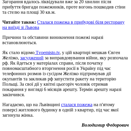
Загорання вдалось ліквідували вже за 20 хвилин після
прибуття бригади пожежників, проте вогонь пошкодив стіни
та стелю на площі 30 кв.м.
Читайте також:
Сталася пожежа в прибудові біля ресторану
на виїзді зі Львова
Причини та обставини виникнення пожежі наразі
встановлюються.
Як стало відомо
Tvoemisto.tv
, у цій квартирі мешкав Євген
Желізко,
засуджений
за виправдовування війни, яку розпочала
рф. Як йдеться у матеріалах справи, після початку
повномасштабного вторгнення росії в Україну під час
телефонних розмов із сусідом Желізко підтримував дії
окупантів та закликав рф запустити ракету на територію
Польщі. За свої дії у квітні цьогоріч чоловік отримав
покарання у вигляді 6 місяців арешту. Термін арешту наразі
закінчився.
Нагадаємо, що на Львівщині
сталася пожежа
на п'ятому
поверсі житлового будинку в одній з квартир, під час якої
загинула жінка.
Володимир Федорович