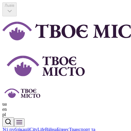
Львів
ua
en
pl
Усі публікації
CityLife
Війна
Бізнес
Транспорт та