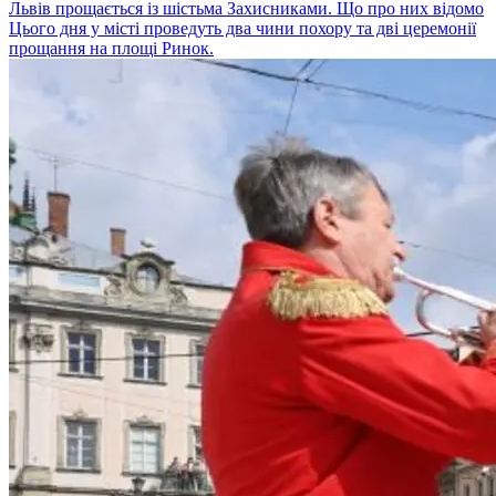
Львів прощається із шістьма Захисниками. Що про них відомо
Цього дня у місті проведуть два чини похору та дві церемонії
прощання на площі Ринок.