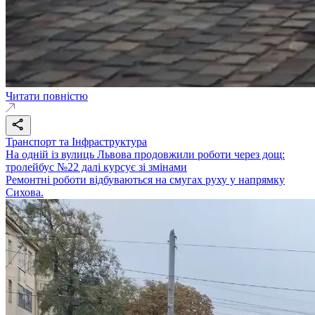
Читати повністю
Транспорт та Інфраструктура
На одній із вулиць Львова продовжили роботи через дощ:
тролейбус №22 далі курсує зі змінами
Ремонтні роботи відбуваються на смугах руху у напрямку
Сихова.