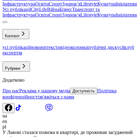
Інфраструктура
Освіта
Спорт
Здоровʼя
Lifestyle
Культура
Ініціатив
Усі публікації
CityLife
Війна
Бізнес
Транспорт та
Інфраструктура
Освіта
Спорт
Здоровʼя
Lifestyle
Культура
Ініціатив
Контент
усі публікації
новини
тексти
відео
колонки
публічні дискусії
клуб
експертів
Рубрики
Додатково
Про нас
Реклама у нашому медіа
Політика
Доступність
конфіденційності
зв'яжіться з нами
ua
en
pl
У Львові сталася пожежа в квартирі, де проживав засуджений