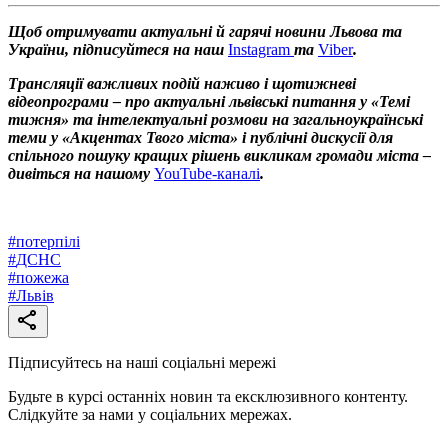
Щоб отримувати актуальні й гарячі новини Львова та
України, підписуйтеся на наш
Instagram
та
Viber
.
Трансляції важливих подій наживо і щотижневі
відеопрограми – про актуальні львівські питання у «Темі
тижня» та інтелектуальні розмови на загальноукраїнські
теми у «Акцентах Твого міста» і публічні дискусії для
спільного пошуку кращих рішень викликам громади міста –
дивіться на нашому
YouTube-каналі
.
#
потерпілі
#
ДСНС
#
пожежа
#
Львів
Підписуйтесь на наші соціальні мережі
Будьте в курсі останніх новин та ексклюзивного контенту.
Слідкуйте за нами у соціальних мережах.