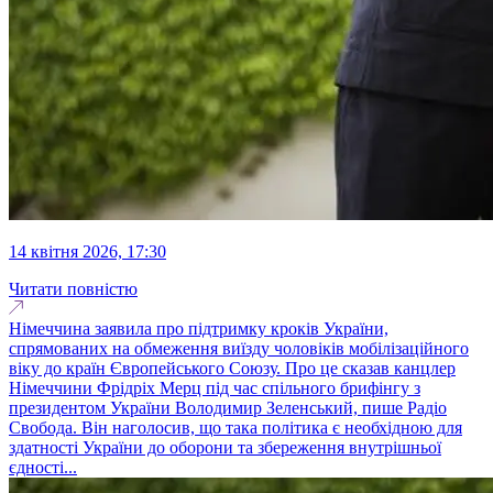
14 квітня 2026, 17:30
Читати повністю
Німеччина заявила про підтримку кроків України,
спрямованих на обмеження виїзду чоловіків мобілізаційного
віку до країн Європейського Союзу. Про це сказав канцлер
Німеччини Фрідріх Мерц під час спільного брифінгу з
президентом України Володимир Зеленський, пише Радіо
Свобода. Він наголосив, що така політика є необхідною для
здатності України до оборони та збереження внутрішньої
єдності...