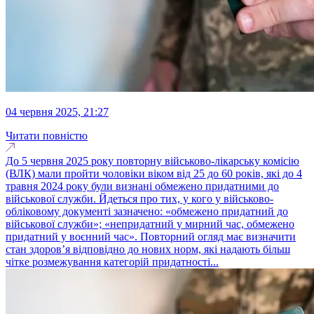
04 червня 2025, 21:27
Читати повністю
До 5 червня 2025 року повторну військово-лікарську комісію
(ВЛК) мали пройти чоловіки віком від 25 до 60 років, які до 4
травня 2024 року були визнані обмежено придатними до
військової служби. Йдеться про тих, у кого у військово-
обліковому документі зазначено: «обмежено придатний до
військової служби»; «непридатний у мирний час, обмежено
придатний у воєнний час». Повторний огляд має визначити
стан здоров’я відповідно до нових норм, які надають більш
чітке розмежування категорій придатності...