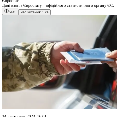
Євростат
Дані взяті з Євростату – офіційного статистичного органу ЄС.
5145
Час читання: 1 хв
24 листопада 2023, 16:01