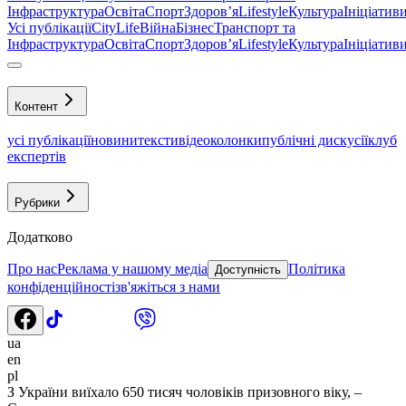
Інфраструктура
Освіта
Спорт
Здоровʼя
Lifestyle
Культура
Ініціатив
Усі публікації
CityLife
Війна
Бізнес
Транспорт та
Інфраструктура
Освіта
Спорт
Здоровʼя
Lifestyle
Культура
Ініціатив
Контент
усі публікації
новини
тексти
відео
колонки
публічні дискусії
клуб
експертів
Рубрики
Додатково
Про нас
Реклама у нашому медіа
Політика
Доступність
конфіденційності
зв'яжіться з нами
ua
en
pl
З України виїхало 650 тисяч чоловіків призовного віку, –