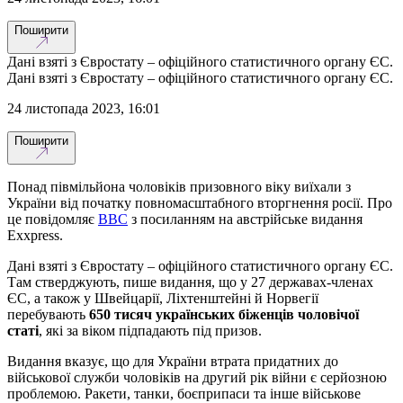
Поширити
Дані взяті з Євростату – офіційного статистичного органу ЄС.
Дані взяті з Євростату – офіційного статистичного органу ЄС.
24 листопада 2023, 16:01
Поширити
Понад півмільйона чоловіків призовного віку виїхали з
України від початку повномасштабного вторгнення росії. Про
це повідомляє
BBC
з посиланням на австрійське видання
Exxpress.
Дані взяті з Євростату – офіційного статистичного органу ЄС.
Там стверджують, пише видання, що у 27 державах-членах
ЄС, а також у Швейцарії, Ліхтенштейні й Норвегії
перебувають
650 тисяч українських біженців чоловічої
статі
, які за віком підпадають під призов.
Видання вказує, що для України втрата придатних до
військової служби чоловіків на другий рік війни є серйозною
проблемою. Ракети, танки, боєприпаси та інше військове