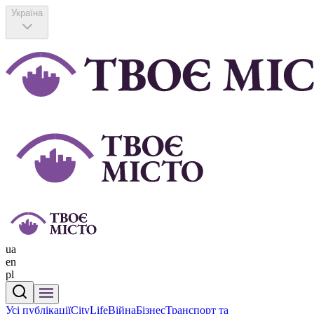
Україна
ua
en
pl
Усі публікації
CityLife
Війна
Бізнес
Транспорт та