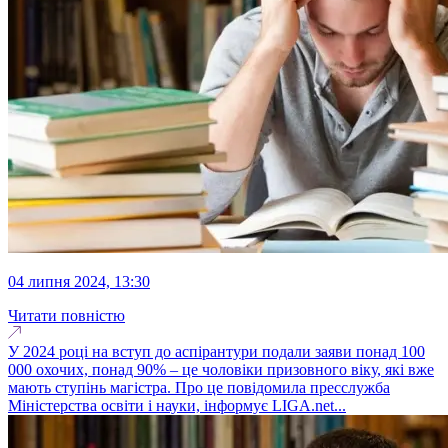
04 липня 2024, 13:30
Читати повністю
У 2024 році на вступ до аспірантури подали заяви понад 100
000 охочих, понад 90% – це чоловіки призовного віку, які вже
мають ступінь магістра. Про це повідомила пресслужба
Міністерства освіти і науки, інформує LIGA.net...