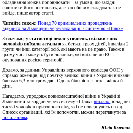
обладнання можна поповнювати – за умови, що західні
союзники його поставлять, але з особовим складом так не
вийде, пише автор статті.
Читайте також:
Понад 70 кримінальних проваджень
відкрито на Львівщині через махінації із системою «Шлях»
Зазначимо,
у статистиці немає уточнень, скільки з цих
чоловіків виїхали легально
як батьки трьох дітей, інваліди 2
групи чи інші категорії осіб, які мають на це право. Також в
цьому числі можуть бути чоловіки, які виїхали до ЄС з
окупованих росією територій.
Додамо, за даними Управління верховного комісара ООН у
справах біженців, від початку великої війни з України виїхали
близько 6,3 млн громадян. Однак більшість з них – жінки й
діти.
Нагадаємо, упродовж повномасштабної війни в Україні зі
Львівщини за кордон через систему «Шлях»
виїхало
понад дві
тисячі чоловіків призовного віку, які не повернулись назад.
Список організацій, які їм допомогли, можна переглянути за
посиланням
.
Юлія Кметик