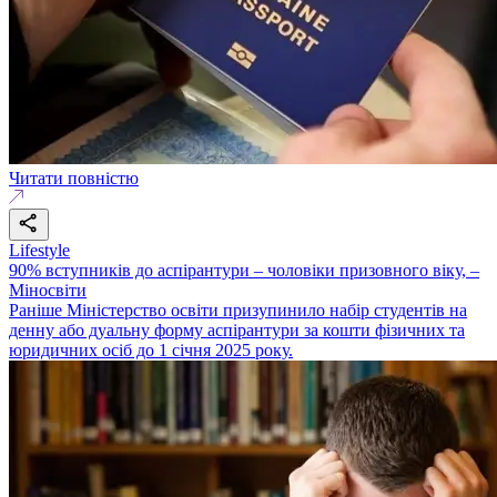
Читати повністю
Lifestyle
90% вступників до аспірантури – чоловіки призовного віку, –
Міносвіти
Раніше Міністерство освіти призупинило набір студентів на
денну або дуальну форму аспірантури за кошти фізичних та
юридичних осіб до 1 січня 2025 року.