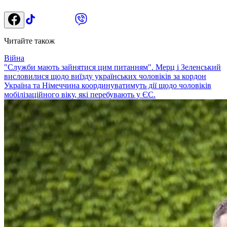
Читайте також
Війна
"Служби мають зайнятися цим питанням". Мерц і Зеленський
висловилися щодо виїзду українських чоловіків за кордон
Україна та Німеччина координуватимуть дії щодо чоловіків
мобілізаційного віку, які перебувають у ЄС.