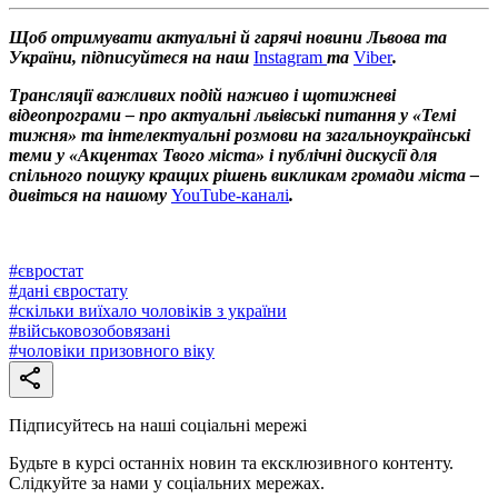
Щоб отримувати актуальні й гарячі новини Львова та
України, підписуйтеся на наш
Instagram
та
Viber
.
Трансляції важливих подій наживо і щотижневі
відеопрограми – про актуальні львівські питання у «Темі
тижня» та інтелектуальні розмови на загальноукраїнські
теми у «Акцентах Твого міста» і публічні дискусії для
спільного пошуку кращих рішень викликам громади міста –
дивіться на нашому
YouTube-каналі
.
#
євростат
#
дані євростату
#
скільки виїхало чоловіків з україни
#
військовозобовязані
#
чоловіки призовного віку
Підписуйтесь на наші соціальні мережі
Будьте в курсі останніх новин та ексклюзивного контенту.
Слідкуйте за нами у соціальних мережах.