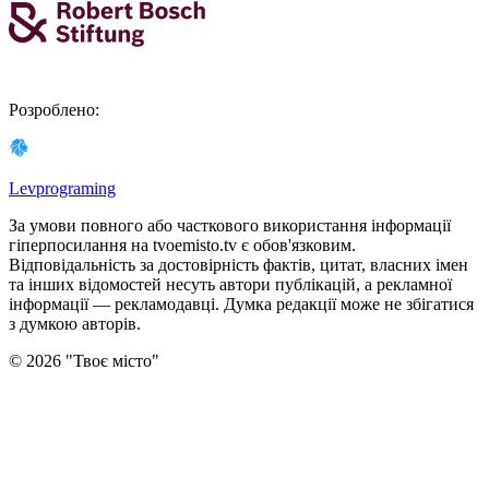
Розроблено
:
Levprograming
За умови повного або часткового використання iнформацiї
гіперпосилання на tvoemisto.tv є обов'язковим.
Відповідальність за достовірність фактів, цитат, власних імен
та інших відомостей несуть автори публікацій, а рекламної
інформації — рекламодавці. Думка редакцiї може не збiгатися
з думкою авторiв.
©
2026
"
Твоє місто
"