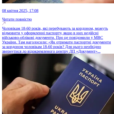
08 квітня 2025, 17:08
Читати повністю
Чоловікам 18-60 років, які перебувають за кордоном, можуть
відмовити у оформленні паспорту, якщо в них недійсні
військово-облікові документи. Про це повідомили у МВС
України. Там наголосили: «Як отримати паспортні документи
за кордоном чоловікам 18-60 років? Для цього необхідно
звернутися до відокремленого центру ДП «Документ»...