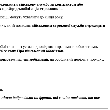
продовжити військову службу за контрактом або
 пройде демобілізація строковиків.
зації можуть ухвалити до кінця року.
нкт, який дозволяє
військовим строкової служби переходити
білізовані – з усіма відповідними правами та обов’язками.
 26 закону Про військовий обов’язок.
изовом під час мобілізації,
на особливий період, у порядку,
ї.
и пішло добровільно на фронт, які є види повісток, та яке