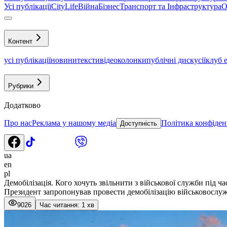
Усі публікації
CityLife
Війна
Бізнес
Транспорт та Інфраструктура
О
Контент
усі публікації
новини
тексти
відео
колонки
публічні дискусії
клуб 
Рубрики
Додатково
Про нас
Реклама у нашому медіа
Політика конфіден
Доступність
ua
en
pl
Демобілізація. Кого хочуть звільнити з військової служби під ч
Президент запропонував провести демобілізацію військовослуж
9026
Час читання: 1 хв