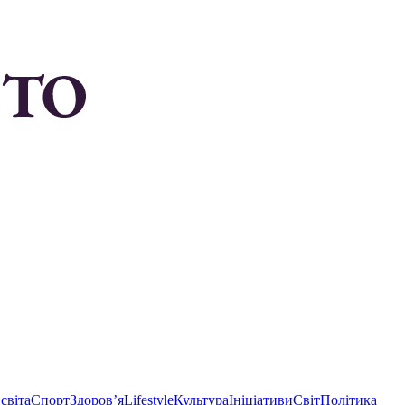
світа
Спорт
Здоровʼя
Lifestyle
Культура
Ініціативи
Світ
Політика