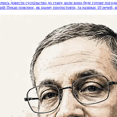
ючись довести суспільство до стану, коли воно буде готове пого
ій Пекар пояснює, як цьому протистояти, та називає 10 речей, я