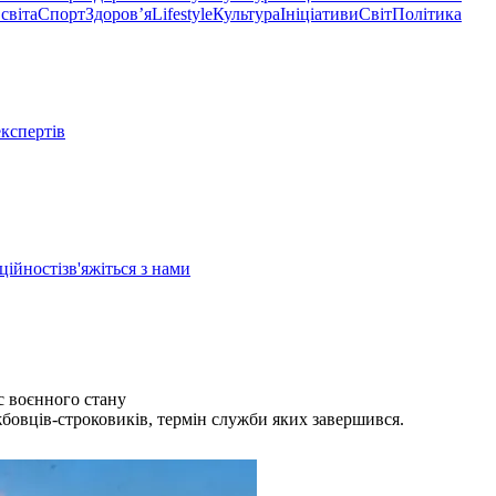
світа
Спорт
Здоровʼя
Lifestyle
Культура
Ініціативи
Світ
Політика
експертів
ційності
зв'яжіться з нами
ас воєнного стану
бовців-строковиків, термін служби яких завершився.