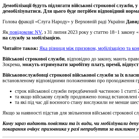
Демобілізації будуть підлягати військові строкової служби,
демобілізуватися. Для цього буде потрібен відповідний норм
Голова фракції «Слуга Народу» у Верховній раді України
Дави
Як
повідомляє NV
, з 31 липня 2023 року у статтю 18−1 закону
на службу за мобілізацією.
Читайте також:
Яка різниця між призовом, мобілізацією та к
Військові строкової служби
, відповідно до закону, мають прав
Зокрема,
можуть отримувати заробітну плату, премії, відпуст
Військовослужбовці строкової військової служби за їх власн
встановленому відповідними положеннями про проходження гр
строк військової служби передбачений частиною 1 статті 23
та якщо військову службу продовжено понад встановлені с
та які під час дії воєнного стану вислужили не менше шес
Якщо за наявності підстав для звільнення військові строкової с
Кому зараз видають повістки та їх види, чи мобілізували депут
покарання очікує призовника у разі неприбуття за викликом 