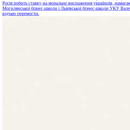
Росія робить ставку на моральне виснаження українців, намага
Могилянської бізнес-школи і Львівської бізнес-школи УКУ Валер
відчаю перемогти.