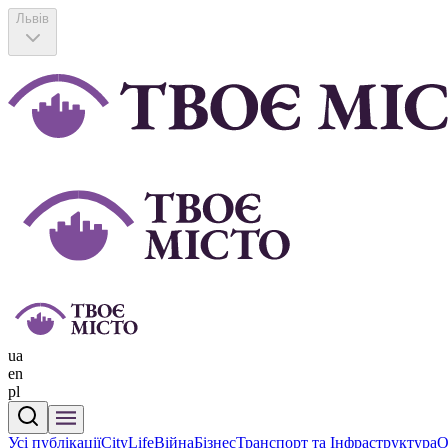
Львів
ua
en
pl
Усі публікації
CityLife
Війна
Бізнес
Транспорт та Інфраструктура
О