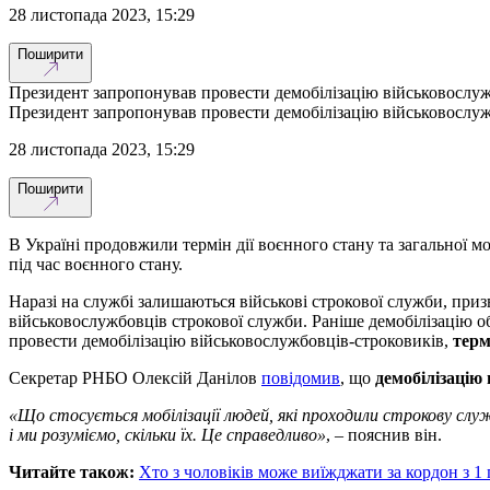
28 листопада 2023, 15:29
Поширити
Президент запропонував провести демобілізацію військовослуж
Президент запропонував провести демобілізацію військовослуж
28 листопада 2023, 15:29
Поширити
В Україні продовжили термін дії воєнного стану та загальної мо
під час воєнного стану.
Наразі на службі залишаються військові строкової служби, призв
військовослужбовців строкової служби. Раніше демобілізацію 
провести демобілізацію військовослужбовців-строковиків,
терм
Секретар РНБО Олексій Данілов
повідомив
, що
демобілізацію 
«Що стосується мобілізації людей, які проходили строкову служ
і ми розуміємо, скільки їх. Це справедливо»
, – пояснив він.
Читайте також:
Хто з чоловіків може виїжджати за кордон з 1