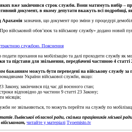
 у яких вже закінчився строк служби. Вони матимуть вибір – 
ативний документ, в якому депутати вкажуть всі подробиці, як
д Арахамія
зазначив, що документ про зміни у процедурі демобілі
 «Про військовий обов’язок та військову службу» додано новий пу
онтрактною службою. Пояснення
о подати прохання на мобілізацію та далі проходити службу як мо
ки та підстави для звільнення, передбачені частиною 4 статті
им бажанням можуть бути переведені на військову службу за пр
омадянами України військової служби, якщо:
 Закону, закінчився під час дії воєнного стан;
троки відповідно до частини 9 статті 23 Закону;
ти місяців;
лужби не звільняються, то можуть перейти на службу по мобілізаці
атів Львівської обласної ради, скільки працівників міської рад
у військомат,
читайте у матеріалі
Tvoemisto.tv