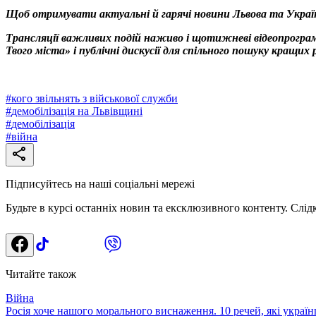
Щоб отримувати актуальні й гарячі новини Львова та Украї
Трансляції важливих подій наживо і щотижневі відеопрограм
Твого міста» і публічні дискусії для спільного пошуку кращи
#
кого звільнять з військової служби
#
демобілізація на Львівщині
#
демобілізація
#
війна
Підписуйтесь на наші соціальні мережі
Будьте в курсі останніх новин та ексклюзивного контенту. Слід
Читайте також
Війна
Росія хоче нашого морального виснаження. 10 речей, які україн