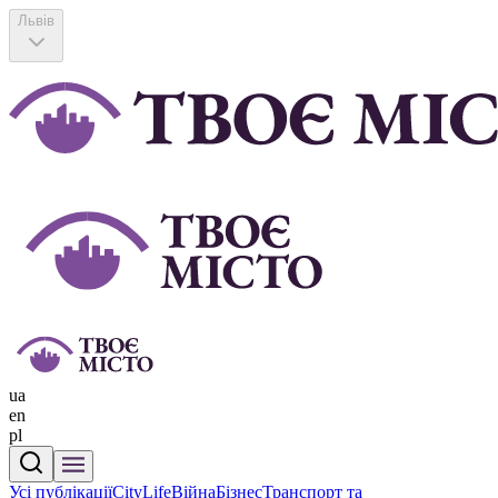
Львів
ua
en
pl
Усі публікації
CityLife
Війна
Бізнес
Транспорт та