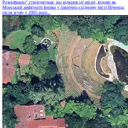
Розенфранц" стверджував, що відкрив це місце, відоме як
Морський амфітеатр Беріко у північно-східному місті Віченца,
після зсуву у 2005 році...