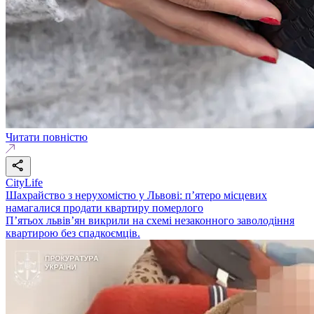
Читати повністю
CityLife
Шахрайство з нерухомістю у Львові: п’ятеро місцевих
намагалися продати квартиру померлого
П’ятьох львів’ян викрили на схемі незаконного заволодіння
квартирою без спадкоємців.