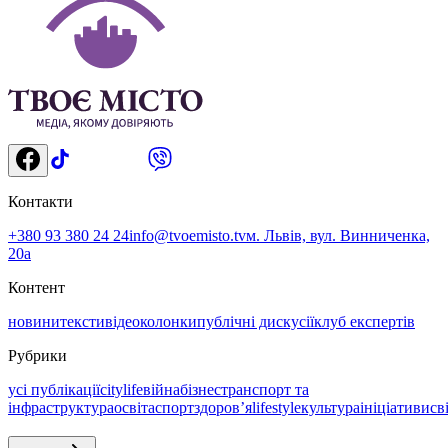
Контакти
+380 93 380 24 24
info@tvoemisto.tv
м. Львів, вул. Винниченка,
20а
Контент
новини
тексти
відео
колонки
публічні дискусії
клуб експертів
Рубрики
усі публікації
citylife
війна
бізнес
транспорт та
інфраструктура
освіта
спорт
здоровʼя
lifestyle
культура
ініціативи
св