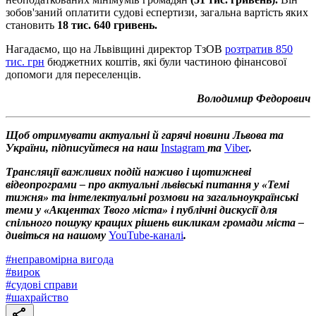
зобов'заний оплатити судові еспертизи, загальна вартість яких
становить
18 тис. 640 гривень.
Нагадаємо, що на Львівщині директор ТзОВ
розтратив 850
тис. грн
бюджетних коштів, які були частиною фінансової
допомоги для переселенців.
Володимир Федорович
Щоб отримувати актуальні й гарячі новини Львова та
України, підписуйтеся на наш
Instagram
та
Viber
.
Трансляції важливих подій наживо і щотижневі
відеопрограми – про актуальні львівські питання у «Темі
тижня» та інтелектуальні розмови на загальноукраїнські
теми у «Акцентах Твого міста» і публічні дискусії для
спільного пошуку кращих рішень викликам громади міста –
дивіться на нашому
YouTube-каналі
.
#
неправомірна вигода
#
вирок
#
судові справи
#
шахрайство