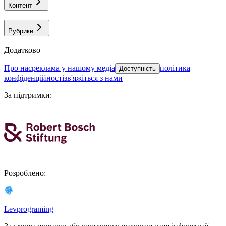
Контент
Рубрики
Додатково
про нас
реклама у нашому медіа
політика
Доступність
конфіденційності
зв'яжіться з нами
За підтримки
:
Розроблено
:
Levprograming