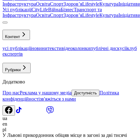
Інфраструктура
Освіта
Спорт
Здоровʼя
Lifestyle
Культура
Ініціатив
Усі публікації
CityLife
Війна
Бізнес
Транспорт та
Інфраструктура
Освіта
Спорт
Здоровʼя
Lifestyle
Культура
Ініціатив
Контент
усі публікації
новини
тексти
відео
колонки
публічні дискусії
клуб
експертів
Рубрики
Додатково
Про нас
Реклама у нашому медіа
Політика
Доступність
конфіденційності
зв'яжіться з нами
ua
en
pl
У Львові прикордонник обіцяв місце в загоні за дві тисячі