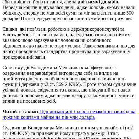
аби вирішити його питання, але
за дві тисячі доларів.
Передача коштів відбувалася двічі, адже чоловік, якому надали
обіцянку, спершу не мав всієї суми та міг заплатити лише 500
доларів. Після передачі другої частини суми його затримали.
Свідки, які пов’язані роботою в держприкордонслужбі та
мають зв’язок із цією справою, на суді зазначили, що ніяких
вказівок щодо зарахування чоловіка чи особливого
відношення до нього не отримували. Також зазначили, що для
нього проводилась стандартна процедура при зарахуванні у
прикордонний загін.
Спочатку дії Володимира Мельника кваліфікували як
одержання неправомірної вигоди для себе за вплив на
прийняття рішення особою уповноваженою на виконання
функцій держави (ч.3 ст. 369-2 ККУ). Проте згодом суд вивчив
усі дані, докази, свідчення та вказав, що підсудний не надав
допомоги чоловіку, адже не мав наміру та можливості чинити
вплив на посадових осіб.
Читайте також:
Підприємиця зі Львова незаконно заволоділа
чужими коштами майже на пів млн доларів
Суд визнав Володимира Мельника винним у шахрайстві (ч.2
ст. 190 ККУ) та призначив йому штраф у розмірі 3 тис.
неоподаткованих мінімумів громадян
(51 тис. гривень).
Він