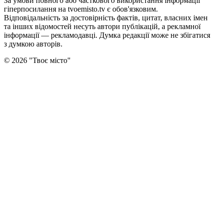
За умови повного або часткового використання iнформацiї
гіперпосилання на tvoemisto.tv є обов'язковим.
Відповідальність за достовірність фактів, цитат, власних імен
та інших відомостей несуть автори публікацій, а рекламної
інформації — рекламодавці. Думка редакцiї може не збiгатися
з думкою авторiв.
©
2026
"
Твоє місто
"