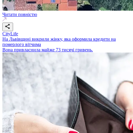
Читати повністю
CityLife
На Львівщині викрили жінку, яка оформила кредити на
померлого вітчима
Вона привласнила майже 73 тисячі гривень.