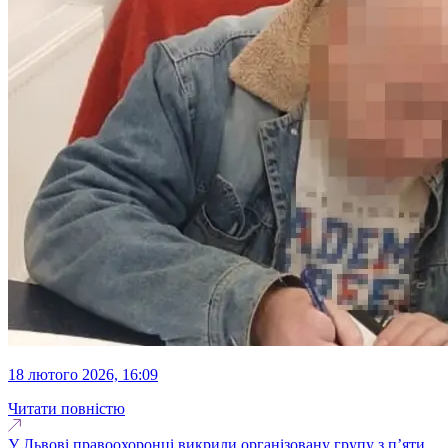
18 лютого 2026, 16:09
Читати повністю
У Львові правоохоронці викрили організовану групу з п’яти