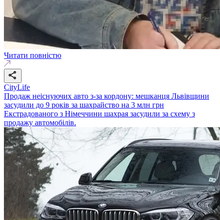
Читати повністю
CityLife
Продаж неіснуючих авто з-за кордону: мешканця Львівщини
засудили до 9 років за шахрайство на 3 млн грн
Екстрадованого з Німеччини шахрая засудили за схему з
продажу автомобілів.