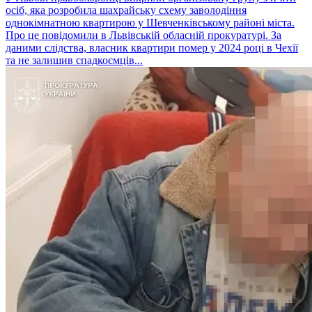
осіб, яка розробила шахрайську схему заволодіння
однокімнатною квартирою у Шевченківському районі міста.
Про це повідомили в Львівській обласній прокуратурі. За
даними слідства, власник квартири помер у 2024 році в Чехії
та не залишив спадкоємців...