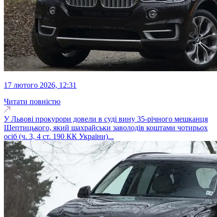
17 лютого 2026, 12:31
Читати повністю
У Львові прокурори довели в суді вину 35-річного мешканця
Шептицького, який шахрайськи заволодів коштами чотирьох
осіб (ч. 3, 4 ст. 190 КК України)...