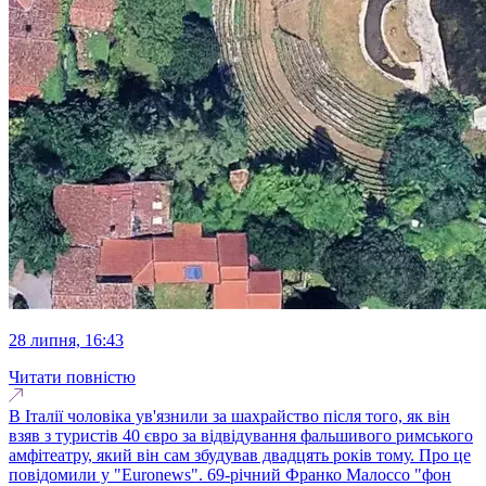
28 липня, 16:43
Читати повністю
В Італії чоловіка ув'язнили за шахрайство після того, як він
взяв з туристів 40 євро за відвідування фальшивого римського
амфітеатру, який він сам збудував двадцять років тому. Про це
повідомили у "Еuronews". 69-річний Франко Малоссо "фон