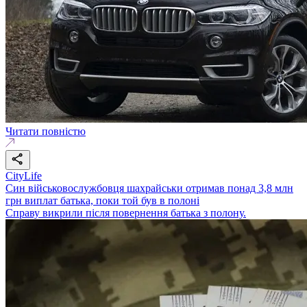
Читати повністю
CityLife
Син військовослужбовця шахрайськи отримав понад 3,8 млн
грн виплат батька, поки той був в полоні
Справу викрили після повернення батька з полону.