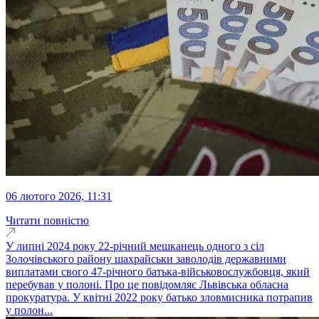
06 лютого 2026, 11:31
Читати повністю
У липні 2024 року 22-річний мешканець одного з сіл
Золочівського району шахрайськи заволодів державними
виплатами свого 47-річного батька-військовослужбовця, який
перебував у полоні. Про це повідомляє Львівська обласна
прокуратура. У квітні 2022 року батько зловмисника потрапив
у полон...