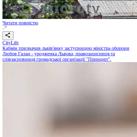
Читати повністю
CityLife
Кабмін призначив львів'янку заступницею міністра оборони
Любов Галан - уродженка Львова, правозахисниця та
співзасновниця громадської організації "Принцип".