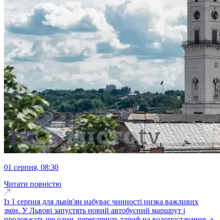
01 серпня, 08:30
Читати повністю
Із 1 серпня для львів'ян набуває чинності низка важливих
змін. У Львові запустять новий автобусний маршрут і
продовжать ще один, переглянуть тариф на водопостачання, а