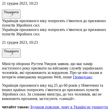
21 грудня 2023, 10:23
Поширити
Українців призовного віку попросять з’явитися до призовних
пунктів Збройних сил.
Українців призовного віку попросять з’явитися до призовних
пунктів Збройних сил.
21 грудня 2023, 10:23
Поширити
Міністр оборони Рустем Умєров заявив, що має намір
наступного року призвати на військову службу українських
чоловіків, які проживають за кордоном. Про це він сказав в
інтерв'ю німецькому виданню Welt, пише
Громадське
.
Українців призовного віку від 25 до 60 років у Німеччині та
інших країнах попросять з’явитися до призовних пунктів
Збройних сил. За словами міністра, до тих чоловіків, які не
виконають прохання, застосують «санкції».
читайте також:
Буданов пояснив, чому в Україні не уникнути