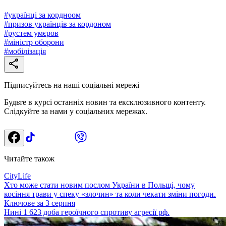
#
українці за кордноом
#
призов українців за кордоном
#
рустем умєров
#
міністр оборони
#
мобілізація
Підписуйтесь на наші соціальні мережі
Будьте в курсі останніх новин та ексклюзивного контенту.
Слідкуйте за нами у соціальних мережах.
Читайте також
CityLife
Хто може стати новим послом України в Польщі, чому
косіння трави у спеку «злочин» та коли чекати зміни погоди.
Ключове за 3 серпня
Нині 1 623 доба героїчного спротиву агресії рф.