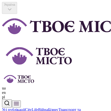
Україна
ua
en
pl
Усі публікації
CityLife
Війна
Бізнес
Транспорт та