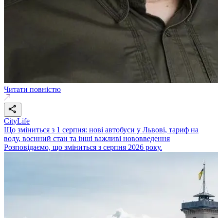
Читати повністю
CityLife
Що зміниться з 1 серпня: нові автобуси у Львові, тариф на
воду, воєнний стан та інші важливі нововведення
Розповідаємо, що зміниться з серпня 2026 року.