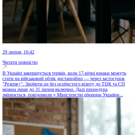
29 липня, 16:42
Читати повністю
В Україні завершується термін, коли 17-річні юнаки можуть
стати на військовий облік дистанційно — через застосунок
"Резерв+". Зробити це без особистого візиту до ТЦК та СП
можна лише до 31 липня включно. Далі процедура
змінюється, повідомили у Міністерстві оборони України...