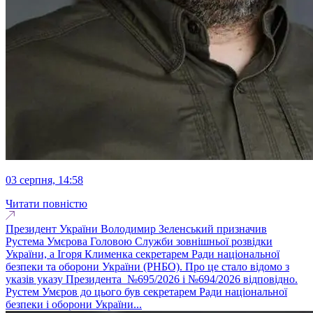
03 серпня, 14:58
Читати повністю
Президент України Володимир Зеленський призначив
Рустема Умєрова Головою Служби зовнішньої розвідки
України, а Ігоря Клименка секретарем Ради національної
безпеки та оборони України (РНБО). Про це стало відомо з
указів указу Президента №695/2026 і №694/2026 відповідно.
Рустем Умєров до цього був секретарем Ради національної
безпеки і оборони України...