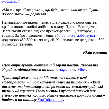
мобілізації
«Ми все ще обговорюємо, що буде, якщо вони не приїдуть
добровільно»,
— додав він.
Нагадаємо, президент чекає від військового керівництва
країни нового мобілізаційного плану. Про це Володимир
Зеленський сказав під час пресконференції у вівторок, 19
грудня. За його словами, Генштаб
пропонує мобілізувати
додатково 450-500 тисяч людей. Коштуватиме це державі 500
мільярдів гривень.
Юлія Кметик
Щоб отримувати актуальні й гарячі новини Львова та
України, підписуйтеся на наш
Instagram
та
Viber
.
Трансляції важливих подій наживо і щотижневі
відеопрограми – про актуальні львівські питання у «Темі
тижня» та інтелектуальні розмови на загальноукраїнські
теми у «Акцентах Твого міста» і публічні дискусії для
спільного пошуку кращих рішень викликам громади міста –
дивіться на нашому
YouTube-каналі
.