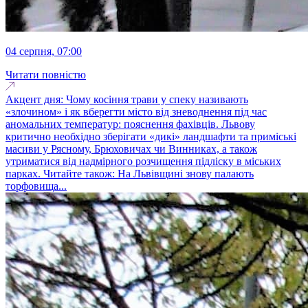
04 серпня, 07:00
Читати повністю
Акцент дня: Чому косіння трави у спеку називають
«злочином» і як вберегти місто від зневоднення під час
аномальних температур: пояснення фахівців. Львову
критично необхідно зберігати «дикі» ландшафти та приміські
масиви у Рясному, Брюховичах чи Винниках, а також
утриматися від надмірного розчищення підліску в міських
парках. Читайте також: На Львівщині знову палають
торфовища...