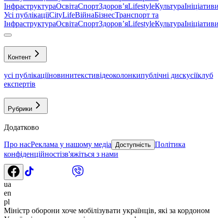
Інфраструктура
Освіта
Спорт
Здоровʼя
Lifestyle
Культура
Ініціатив
Усі публікації
CityLife
Війна
Бізнес
Транспорт та
Інфраструктура
Освіта
Спорт
Здоровʼя
Lifestyle
Культура
Ініціатив
Контент
усі публікації
новини
тексти
відео
колонки
публічні дискусії
клуб
експертів
Рубрики
Додатково
Про нас
Реклама у нашому медіа
Політика
Доступність
конфіденційності
зв'яжіться з нами
ua
en
pl
Міністр оборони хоче мобілізувати українців, які за кордоном