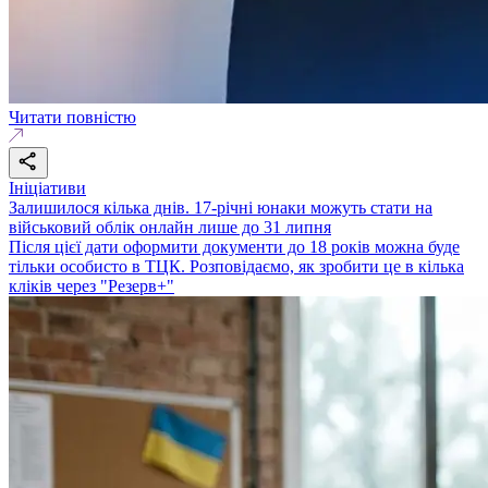
Читати повністю
Ініціативи
Залишилося кілька днів. 17-річні юнаки можуть стати на
військовий облік онлайн лише до 31 липня
Після цієї дати оформити документи до 18 років можна буде
тільки особисто в ТЦК. Розповідаємо, як зробити це в кілька
кліків через "Резерв+"