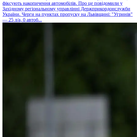
фіксують накопичення автомобілів. Про це повідомили у
Західному регіональному управлінні Держприкордонслужби
України. Черги на пунктах пропуску на Львівщині: "Угринів"
— 25 л/а, 0 автоб...