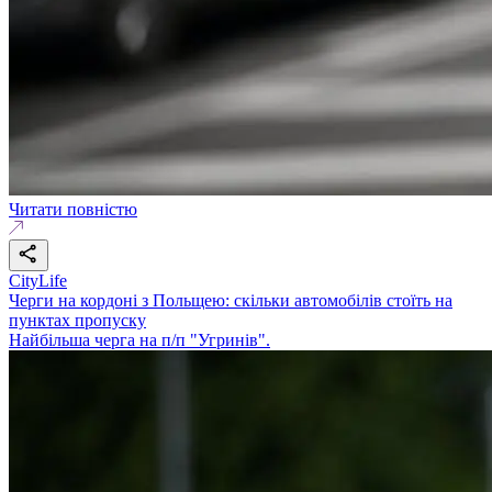
Читати повністю
CityLife
Черги на кордоні з Польщею: скільки автомобілів стоїть на
пунктах пропуску
Найбільша черга на п/п "Угринів".