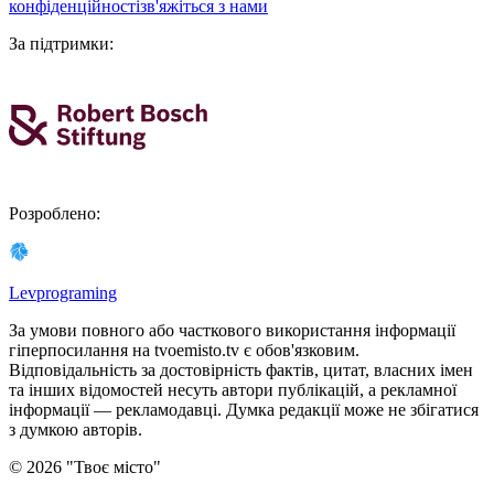
конфіденційності
зв'яжіться з нами
За підтримки
:
Розроблено
:
Levprograming
За умови повного або часткового використання iнформацiї
гіперпосилання на tvoemisto.tv є обов'язковим.
Відповідальність за достовірність фактів, цитат, власних імен
та інших відомостей несуть автори публікацій, а рекламної
інформації — рекламодавці. Думка редакцiї може не збiгатися
з думкою авторiв.
©
2026
"
Твоє місто
"