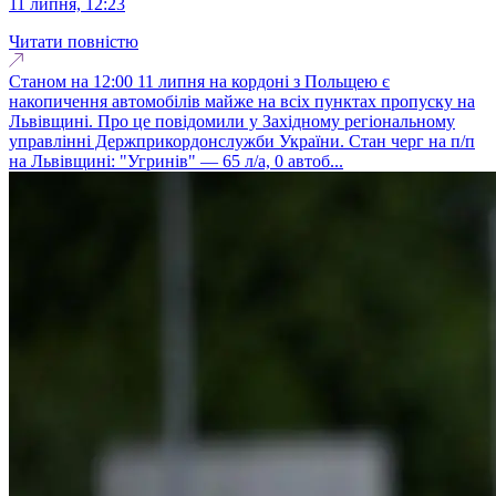
11 липня, 12:23
Читати повністю
Станом на 12:00 11 липня на кордоні з Польщею є
накопичення автомобілів майже на всіх пунктах пропуску на
Львівщині. Про це повідомили у Західному регіональному
управлінні Держприкордонслужби України. Стан черг на п/п
на Львівщині: "Угринів" — 65 л/а, 0 автоб...