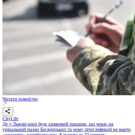
Читати повністю
CityLife
Де у Львові нині буде храмовий празник, що чекає на
унікальний палац Бесядецьких та чому літні інфекції не варто
«глушити» антибіотиками. Ключове за 27 червня