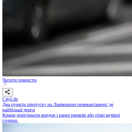
Читати повністю
CityLife
Два пункти пропуску на Львівщини перевантажені: де
найбільші черги
Краще перетинати кордон і ранні ранкові або пізні вечірні
години.