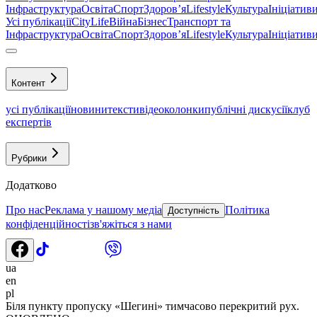
Інфраструктура
Освіта
Спорт
Здоровʼя
Lifestyle
Культура
Ініціатив
Усі публікації
CityLife
Війна
Бізнес
Транспорт та
Інфраструктура
Освіта
Спорт
Здоровʼя
Lifestyle
Культура
Ініціатив
Контент
усі публікації
новини
тексти
відео
колонки
публічні дискусії
клуб
експертів
Рубрики
Додатково
Про нас
Реклама у нашому медіа
Політика
Доступність
конфіденційності
зв'яжіться з нами
ua
en
pl
Біля пункту пропуску «Шегині» тимчасово перекритий рух.