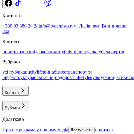
Контакти
+380 93 380 24 24
info@tvoemisto.tv
м. Львів, вул. Винниченка,
20а
Контент
новини
тексти
відео
колонки
публічні дискусії
клуб експертів
Рубрики
усі публікації
citylife
війна
бізнес
транспорт та
інфраструктура
освіта
спорт
здоровʼя
lifestyle
культура
ініціативи
св
Контент
Рубрики
Додатково
про нас
реклама у нашому медіа
політика
Доступність