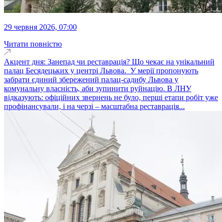
29 червня 2026, 07:00
Читати повністю
Акцент дня: Занепад чи реставрація? Що чекає на унікальний
палац Бесядецьких у центрі Львова. У мерії пропонують
забрати єдиний збережений палац-садибу Львова у
комунальну власність, аби зупинити руйнацію. В ЛНУ
відказують: офіційних звернень не було, перші етапи робіт уже
профінансували, і на черзі – масштабна реставрація...