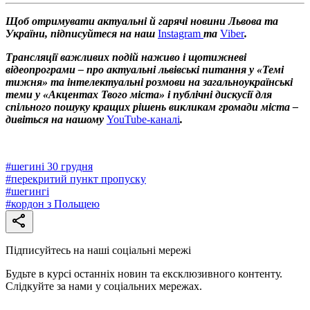
Щоб отримувати актуальні й гарячі новини Львова та
України, підписуйтеся на наш
Instagram
та
Viber
.
Трансляції важливих подій наживо і щотижневі
відеопрограми – про актуальні львівські питання у «Темі
тижня» та інтелектуальні розмови на загальноукраїнські
теми у «Акцентах Твого міста» і публічні дискусії для
спільного пошуку кращих рішень викликам громади міста –
дивіться на нашому
YouTube-каналі
.
#
шегині 30 грудня
#
перекритий пункт пропуску
#
шегингі
#
кордон з Польщею
Підписуйтесь на наші соціальні мережі
Будьте в курсі останніх новин та ексклюзивного контенту.
Слідкуйте за нами у соціальних мережах.