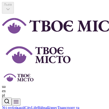
Львів
ua
en
pl
Усі публікації
CityLife
Війна
Бізнес
Транспорт та