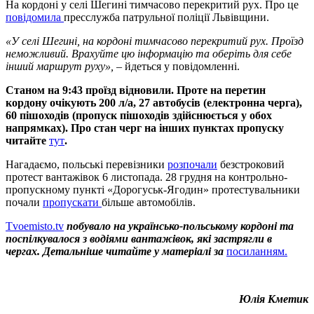
На кордоні у селі Шегині тимчасово перекритий рух. Про це
повідомила
пресслужба патрульної поліції Львівщини.
«У селі Шегині, на кордоні тимчасово перекритий рух. Проїзд
неможливий. Врахуйте цю інформацію та оберіть для себе
інший маршрут руху»,
– йдеться у повідомленні.
Станом на 9:43 проїзд відновили. Проте на перетин
кордону очікують 200 л/а, 27 автобусів (електронна черга),
60 пішоходів (пропуск пішоходів здійснюється у обох
напрямках). Про стан черг на інших пунктах пропуску
читайте
тут
.
Нагадаємо, польські перевізники
розпочали
безстроковий
протест вантажівок 6 листопада. 28 грудня на контрольно-
пропускному пункті «Дорогуськ-Ягодин» протестувальники
почали
пропускати
більше автомобілів.
Tvoemisto.tv
побувало на українсько-польському кордоні та
поспілкувалося з водіями вантажівок, які застрягли в
чергах. Детальніше читайте у матеріалі за
посиланням.
Юлія Кметик