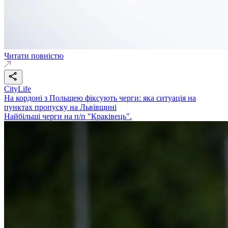
Читати повністю
CityLife
На кордоні з Польщею фіксують черги: яка ситуація на
пунктах пропуску на Львівщині
Найбільші черги на п/п "Краківець".