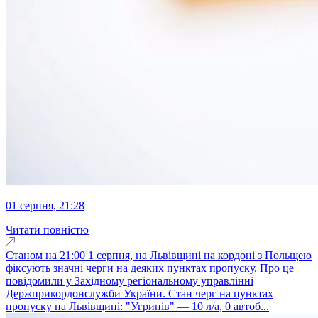
01 серпня, 21:28
Читати повністю
Станом на 21:00 1 серпня, на Львівщині на кордоні з Польщею
фіксують значні черги на деяких пунктах пропуску. Про це
повідомили у Західному регіональному управлінні
Держприкордонслужби України. Стан черг на пунктах
пропуску на Львівщині: "Угринів" — 10 л/а, 0 автоб...