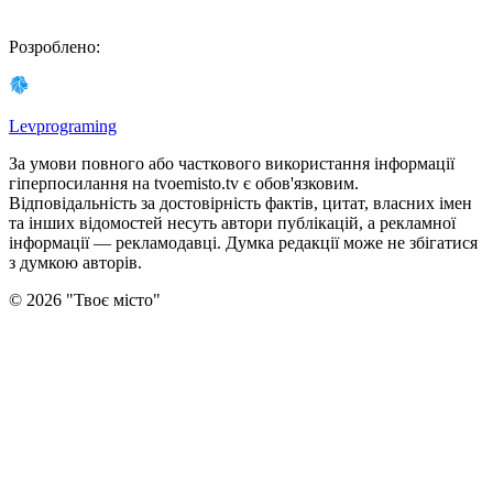
Розроблено
:
Levprograming
За умови повного або часткового використання iнформацiї
гіперпосилання на tvoemisto.tv є обов'язковим.
Відповідальність за достовірність фактів, цитат, власних імен
та інших відомостей несуть автори публікацій, а рекламної
інформації — рекламодавці. Думка редакцiї може не збiгатися
з думкою авторiв.
©
2026
"
Твоє місто
"