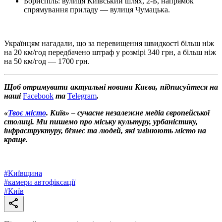
Бориспіль: вулиця Київський шлях, 2-Б, напрямок
спрямування приладу — вулиця Чумацька.
Українцям нагадали, що за перевищення швидкості більш ніж
на 20 км/год передбачено штраф у розмірі 340 грн, а більш ніж
на 50 км/год — 1700 грн.
Щоб отримувати актуальні новини Києва, підписуйтеся на
наші
Facebook
та
Telegram
.
«
Твоє місто
. Київ» – сучасне незалежне медіа європейської
столиці. Ми пишемо про міську культуру, урбаністику,
інфраструктуру, бізнес та людей, які змінюють місто на
краще.
#
Київщина
#
камери автофіксації
#
Київ