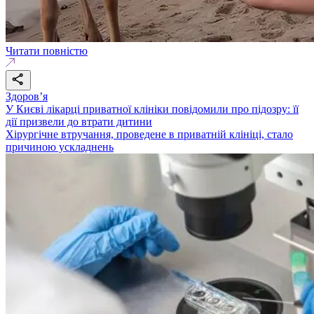
Читати повністю
Здоровʼя
У Києві лікарці приватної клініки повідомили про підозру: її
дії призвели до втрати дитини
Хірургічне втручання, проведене в приватній клініці, стало
причиною ускладнень