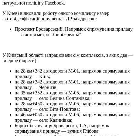
патрульної поліції у Facebook.
У Києві відновили роботу одного комплексу камер
фотовідеофіксації порушень ПДР за адресою:
Проспект Броварський. Напрямок спрямування приладу
— станція метро "Лівобережна".
У Київській області запрацювали сім комплексів, з яких два —
вперше (адреси):
на 28 км+342 автодороги М-01, напрямок спрямування
приладу — Київ;
на 28 км+342 автодороги М-01, напрямок спрямування
приладу — Чернігів
на 35 км+352 автодороги М-05, напрямок спрямування
приладу — село Велика Солтанівка;
на 28 км+450 автодороги М-05, напрямок спрямування
приладу — село Віта-Поштова;
на 46 км+050 автодороги М-06, напрямок спрямування
приладу — село Калинівка;
Бориспіль: вулиця Броварська, 1-А, напрямок
спрямування приладу — вулиця Глібова;