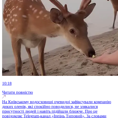
10:18
Читати повністю
На Київському водосховищі очевидці зафіксували компанію
диких оленів, які спокійно поводилися, не злякалися
присутності людей і навіть підійшли ближче. Про це
повідомляє Telegram-канал «Ірпінь Типовий». За словами