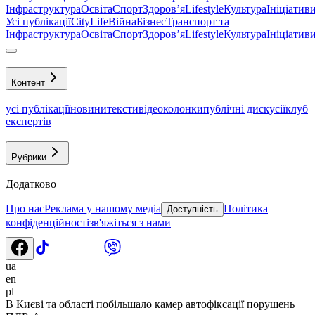
Інфраструктура
Освіта
Спорт
Здоровʼя
Lifestyle
Культура
Ініціатив
Усі публікації
CityLife
Війна
Бізнес
Транспорт та
Інфраструктура
Освіта
Спорт
Здоровʼя
Lifestyle
Культура
Ініціатив
Контент
усі публікації
новини
тексти
відео
колонки
публічні дискусії
клуб
експертів
Рубрики
Додатково
Про нас
Реклама у нашому медіа
Політика
Доступність
конфіденційності
зв'яжіться з нами
ua
en
pl
В Києві та області побільшало камер автофіксації порушень