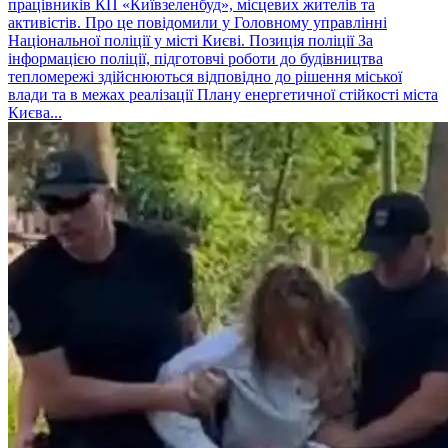
працівників КП «Київзеленбуд», місцевих жителів та
активістів. Про це повідомили у Головному управлінні
Національної поліції у місті Києві. Позиція поліції За
інформацією поліції, підготовчі роботи до будівництва
тепломережі здійснюються відповідно до рішення міської
влади та в межах реалізації Плану енергетичної стійкості міста
Києва...