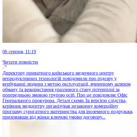
06 серпня, 11:19
Читати повністю
Директору приватного київського медичного центру
репродуктивних технологій повідомили про підозру у
вербуванні людини з метою експлуатації, вчиненому шляхом
обману та використання уразливого стану потерпілої за
попередньою змовою групою осіб. Про це повідомляє Офіс
Генерального прокурора. Деталі схеми За версією слідства,
керівник медцентру організував незаконну комерційну
програму сурогатного материнства для іноземного подружжя,
приховавши від жінки ключові умови договору...