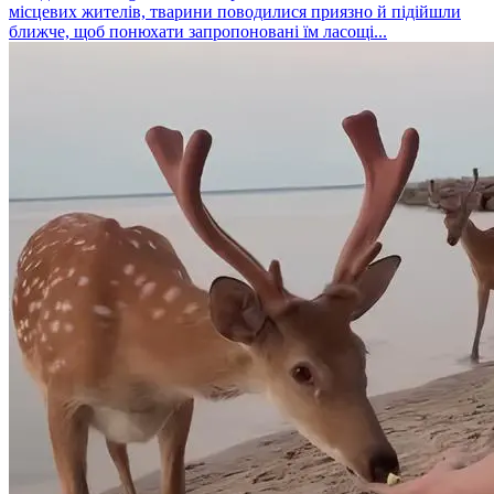
місцевих жителів, тварини поводилися приязно й підійшли
ближче, щоб понюхати запропоновані їм ласощі...