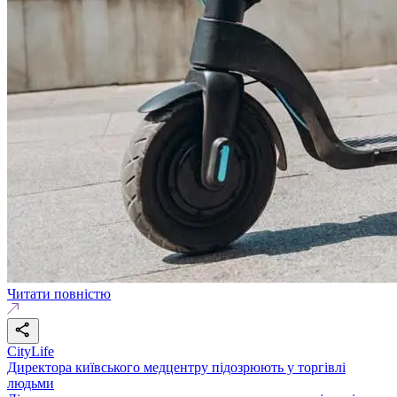
Читати повністю
CityLife
Директора київського медцентру підозрюють у торгівлі
людьми