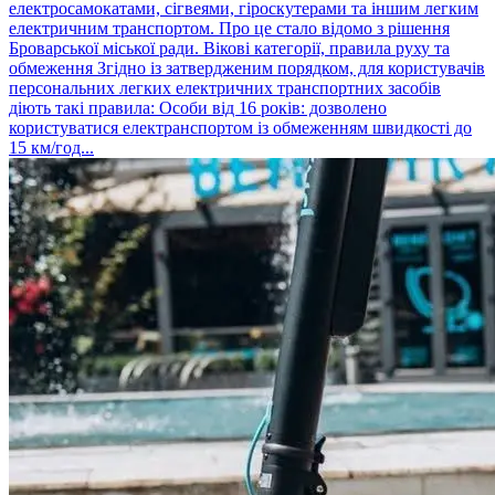
електросамокатами, сігвеями, гіроскутерами та іншим легким
електричним транспортом. Про це стало відомо з рішення
Броварської міської ради. Вікові категорії, правила руху та
обмеження Згідно із затвердженим порядком, для користувачів
персональних легких електричних транспортних засобів
діють такі правила: Особи від 16 років: дозволено
користуватися електранспортом із обмеженням швидкості до
15 км/год...