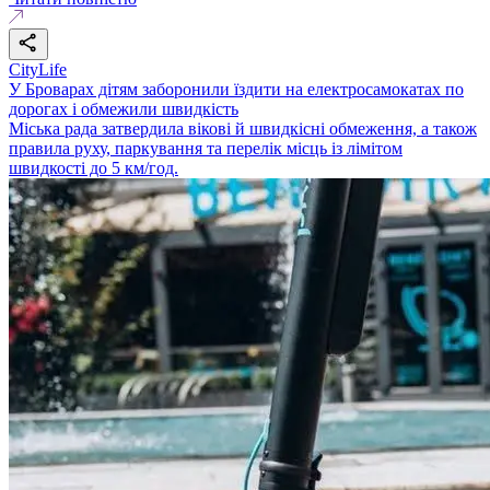
CityLife
У Броварах дітям заборонили їздити на електросамокатах по
дорогах і обмежили швидкість
Міська рада затвердила вікові й швидкісні обмеження, а також
правила руху, паркування та перелік місць із лімітом
швидкості до 5 км/год.