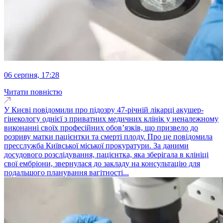
06 серпня, 17:28
Читати повністю
У Києві повідомили про підозру 47-річній лікарці акушер-
гінекологу однієї з приватних медичних клінік у неналежному
виконанні своїх професійних обов’язків, що призвело до
розриву матки пацієнтки та смерті плоду. Про це повідомила
пресслужба Київської міської прокуратури. За даними
досудового розслідування, пацієнтка, яка зберігала в клініці
свої ембріони, звернулася до закладу на консультацію для
подальшого планування вагітності...