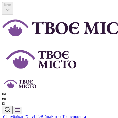
Київ
ua
en
pl
Усі публікації
CityLife
Війна
Бізнес
Транспорт та