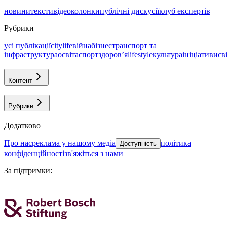
новини
тексти
відео
колонки
публічні дискусії
клуб експертів
Рубрики
усі публікації
citylife
війна
бізнес
транспорт та
інфраструктура
освіта
спорт
здоровʼя
lifestyle
культура
ініціативи
св
Контент
Рубрики
Додатково
про нас
реклама у нашому медіа
політика
Доступність
конфіденційності
зв'яжіться з нами
За підтримки
: