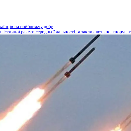
раїнців на найближчу добу
лістичної ракети середньої дальності та закликають не ігнорува