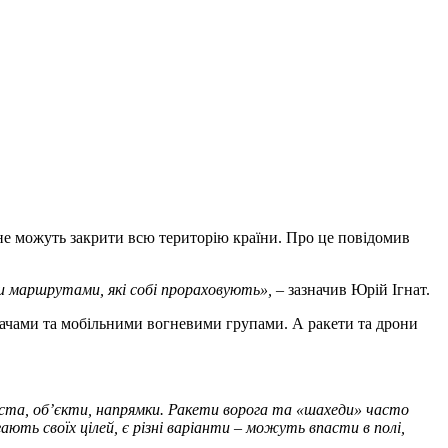
 не можуть закрити всю територію країни. Про це повідомив
и маршрутами, які собі прораховують»,
– зазначив Юрій Ігнат.
вачами та мобільними вогневими групами. А ракети та дрони
та, об’єкти, напрямки. Ракети ворога та «шахеди» часто
ють своїх цілей, є різні варіанти – можуть впасти в полі,