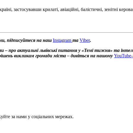
раїні, застосувавши крилаті, авіаційні, балістичні, зенітні керо
ни, підписуйтеся на наш
Instagram
та
Viber
.
и – про актуальні львівські питання у «Темі тижня» та інтел
х рішень викликам громади міста – дивіться на нашому
YouTube-
куйте за нами у соціальних мережах.