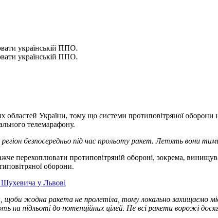
ювати українській ППО.
ювати українській ППО.
них областей України, тому що системи протиповітряної оборони
ального телемарафону.
 регіон безпосередньо під час прольоту ракет. Летять вони тим
х важче перехоплювати протиповітряній обороні, зокрема, винищу
отиповітряної оборони.
ї Шухевича у Львові
щоби жодна ракета не пролетіла, тому локально захищаємо міс
 на підльоті до потенційних цілей. Не всі ракети ворожі досяга