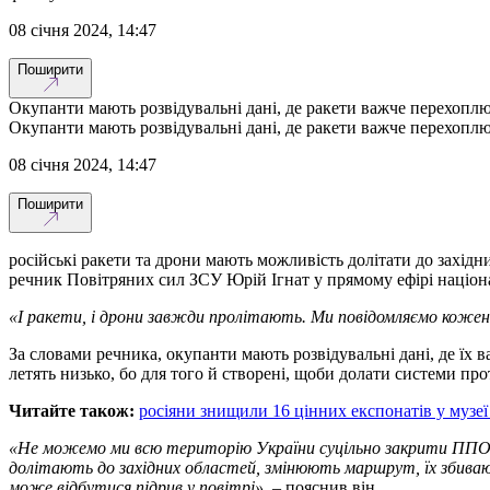
08 січня 2024, 14:47
Поширити
Окупанти мають розвідувальні дані, де ракети важче перехопл
Окупанти мають розвідувальні дані, де ракети важче перехопл
08 січня 2024, 14:47
Поширити
російські ракети та дрони мають можливість долітати до захід
речник Повітряних сил ЗСУ Юрій Ігнат у прямому ефірі націон
«І ракети, і дрони завжди пролітають. Ми повідомляємо кожен
За словами речника, окупанти мають розвідувальні дані, де ї
летять низько, бо для того й створені, щоби долати системи пр
Читайте також:
росіяни знищили 16 цінних експонатів у музе
«Не можемо ми всю територію України суцільно закрити ППО, 
долітають до західних областей, змінюють маршрут, їх збивають
може відбутися підрив у повітрі»
, – пояснив він.