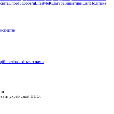
світа
Спорт
Здоровʼя
Lifestyle
Культура
Ініціативи
Світ
Політика
експертів
ційності
зв'яжіться з нами
їни
ювати українській ППО.