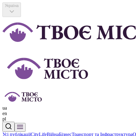
Україна
ua
en
pl
Усі публікації
CityLife
Війна
Бізнес
Транспорт та Інфраструктура
О