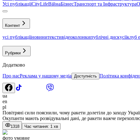
Усі публікації
CityLife
Війна
Бізнес
Транспорт та Інфраструктура
О
Контент
усі публікації
новини
тексти
відео
колонки
публічні дискусії
клуб 
Рубрики
Додатково
Про нас
Реклама у нашому медіа
Політика конфіден
Доступність
ua
en
pl
Повітряні сили пояснили, чому ракети долетіли до заходу Укра
Окупанти мають розвідувальні дані, де ракети важче перехопл
1318
Час читання: 1 хв
фото умовне