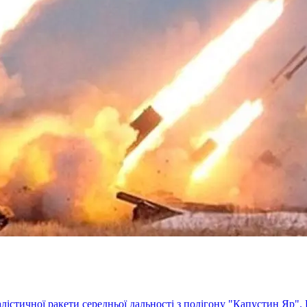
алістичної ракети середньої дальності з полігону "Капустин Яр"