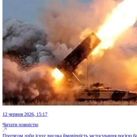
12 червня 2026, 15:17
Читати повністю
Протягом доби існує висока ймовірність застосування росією б