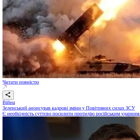
Читати повністю
Війна
Зеленський анонсував кадрові зміни у Повітряних силах ЗСУ
Є необхідність суттєво посилити протидію російським ударним