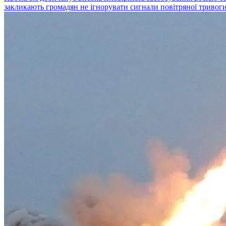
закликають громадян не ігнорувати сигнали повітряної тривоги т