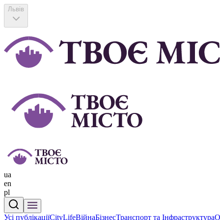
Львів
ua
en
pl
Усі публікації
CityLife
Війна
Бізнес
Транспорт та Інфраструктура
О