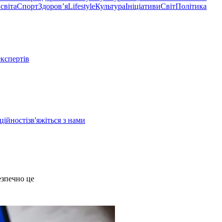
світа
Спорт
Здоровʼя
Lifestyle
Культура
Ініціативи
Світ
Політика
експертів
ційності
зв'яжіться з нами
езпечно це