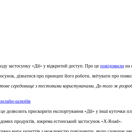
коду застосунку «Дії» у відкритий доступ. Про це
повідомили
на 
тосунок, дізнатися про принцип його роботи, звітувати про пом
ове середовище з тестовими користувачами. До того ж розробн
 онлайн-шлюбів
це дозволить прискорити експортування «Дії» у інші куточки пл
ідомих продуктів, зокрема естонський застосунок «X-Road».
тивна мапа укриттів з можливістю повідомити, якщо сховище зач