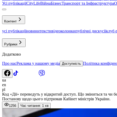
Усі публікації
CityLife
Війна
Бізнес
Транспорт та Інфраструктура
О
Контент
усі публікації
новини
тексти
відео
колонки
публічні дискусії
клуб 
Рубрики
Додатково
Про нас
Реклама у нашому медіа
Політика конфіден
Доступність
ua
en
pl
Код «Дії» переведуть у відкритий доступ. Що зміниться та чи б
Постанову щодо цього підтримав Кабінет міністрів України.
1256
Час читання: 1 хв