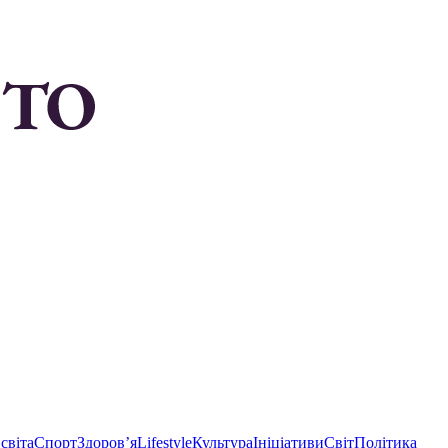
світа
Спорт
Здоровʼя
Lifestyle
Культура
Ініціативи
Світ
Політика