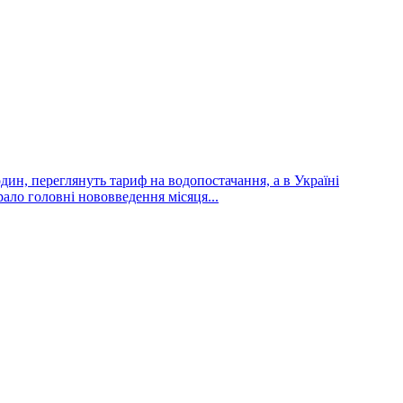
дин, переглянуть тариф на водопостачання, а в Україні
рало головні нововведення місяця...