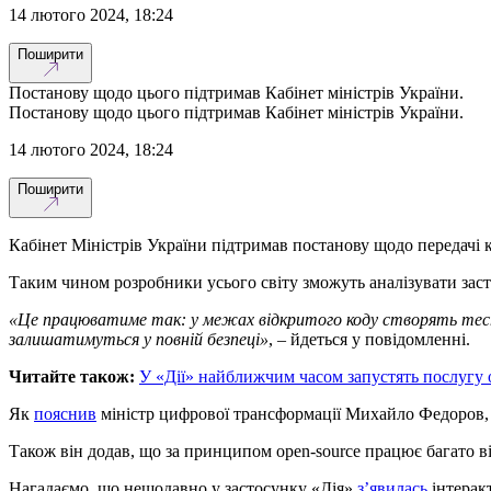
14 лютого 2024, 18:24
Поширити
Постанову щодо цього підтримав Кабінет міністрів України.
Постанову щодо цього підтримав Кабінет міністрів України.
14 лютого 2024, 18:24
Поширити
Кабінет Міністрів України підтримав постанову щодо передачі 
Таким чином розробники усього світу зможуть аналізувати зас
«Це працюватиме так: у межах відкритого коду створять тест
залишатимуться у повній безпеці»
, – йдеться у повідомленні.
Читайте також:
У «Дії» найближчим часом запустять послугу
Як
пояснив
міністр цифрової трансформації Михайло Федоров, 
Також він додав, що за принципом open-source працює багато в
Нагадаємо, що нещодавно у застосунку «Дія»
з’явилась
інтерак