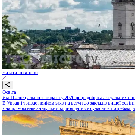
Читати повністю
Освіта
Які ІТ-спеціальності обрати у 2026 році: добірка актуальних на
В Україні триває прийом заяв на вступ до закладів вищої освіти
з напрямом навчання, який відповідатиме сучасним потребам р