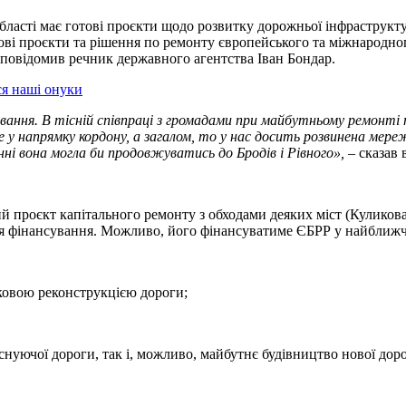
ласті має готові проєкти щодо розвитку дорожньої інфраструктур
отові проєкти та рішення по ремонту європейського та міжнародног
повідомив речник державного агентства Іван Бондар.
ся наші онуки
ння. В тісній співпраці з громадами при майбутньому ремонті тих
 у напрямку кордону, а загалом, то у нас досить розвинена мере
інні вона могла би продовжуватись до Бродів і Рівного»,
– сказав 
вий проєкт капітального ремонту з обходами деяких міст (Куликов
ння фінансування. Можливо, його фінансуватиме ЄБРР у найближ
тковою реконструкцією дороги;
снуючої дороги, так і, можливо, майбутнє будівництво нової дор