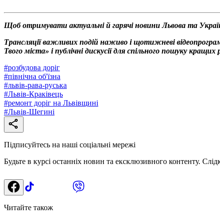
Щоб отримувати актуальні й гарячі новини Львова та Украї
Трансляції важливих подій наживо і щотижневі відеопрограм
Твого міста» і публічні дискусії для спільного пошуку кращи
#
розбудова доріг
#
північна об'їзна
#
львів-рава-руська
#
Львів-Краківець
#
ремонт доріг на Львівщині
#
Львів-Шегині
Підписуйтесь на наші соціальні мережі
Будьте в курсі останніх новин та ексклюзивного контенту. Слід
Читайте також