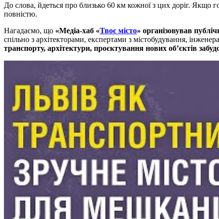
До слова, йдеться про близько 60 км кожної з цих доріг. Якщо 
повністю.
Нагадаємо, що
«Медіа-хаб «
Твоє місто
» організовував публі
спільно з архітекторами, експертами з містобудування, інженер
транспорту, архітектури, проєктування нових об’єктів забуд