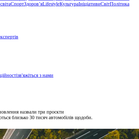
світа
Спорт
Здоровʼя
Lifestyle
Культура
Ініціативи
Світ
Політика
експертів
ційності
зв'яжіться з нами
дновлення назвали три проєкти
ються близько 30 тисяч автомобілів щодоби.