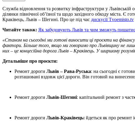
Служба відновлення та розвитку інфраструктури у Львівській об
ділянки північної об’їзної та щодо західного обходу міста. Є г
Краківець, Львів – Шегині. Про це під час
дискусії
Tvoemisto.tv
Читайте також:
Як забудовують Львів та чим зможуть пишати
«Станом на сьогодні ми готові виносити ці проєкти на фінансува
фактори. Більше того, якщо ми говоримо про Львівщину не лише
них – це концесійна дорога Львів – Краківець. У ширшому розум
Детальніше про проєкти:
Ремонт дороги
Львів – Рава-Руська
: на сьогодні є гото
розташовані вздовж цієї дороги. Він готовий на винесе
Ремонт дороги
Львів-Шегині
: капітальний ремонт з час
Ремонт дороги
Львів-Краківець:
йдеться як про ремонт і