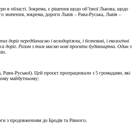
и в області. Зокрема, є рішення щодо об’їзної Львова, щодо
о значення, зокрема, дороги Львів – Рава-Руська, Львів –
 доріг передбачаємо і велодоріжки, і безпекові, і екологічні
жа доріг. Разом з тим маємо нові проєкти будівництва. Один з
він.
а, Рави-Руської). Цей проєкт пропрацювали з 5 громадами, які
чому майбутньому;
оги з продовженням до Бродів та Рівного.