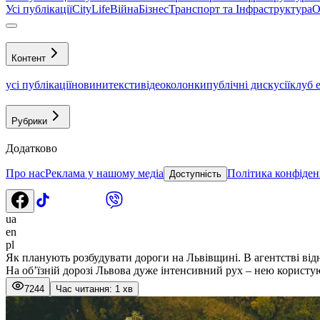
Усі публікації
CityLife
Війна
Бізнес
Транспорт та Інфраструктура
О
Контент
усі публікації
новини
тексти
відео
колонки
публічні дискусії
клуб 
Рубрики
Додатково
Про нас
Реклама у нашому медіа
Політика конфіден
Доступність
ua
en
pl
Як планують розбудувати дороги на Львівщині. В агентстві ві
На об’їзній дорозі Львова дуже інтенсивний рух – нею користу
7244
Час читання: 1 хв