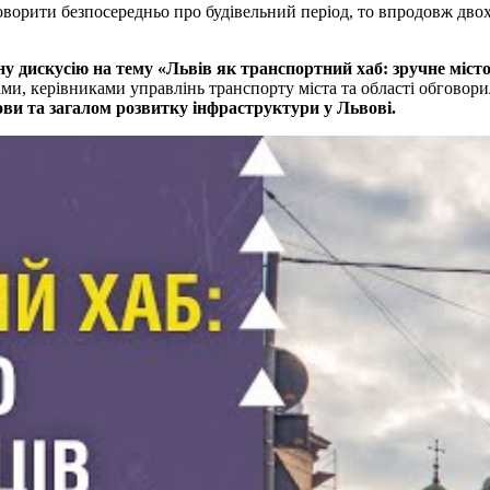
говорити безпосередньо про будівельний період, то впродовж двох 
чну дискусію на тему «Львів як транспортний хаб: зручне міс
ами, керівниками управлінь транспорту міста та області обговор
ови та загалом розвитку інфраструктури у Львові.