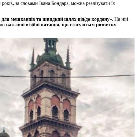
років, за словами Івана Бондара, можна реалізувати їх
то для мешканців та швидкий шлях від/до кордону»
. На ній
или
важливі візійні питання, що стосуються розвитку