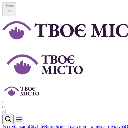
Львів
ua
en
pl
Усі публікації
CityLife
Війна
Бізнес
Транспорт та Інфраструктура
О