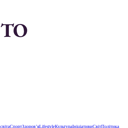
світа
Спорт
Здоровʼя
Lifestyle
Культура
Ініціативи
Світ
Політика