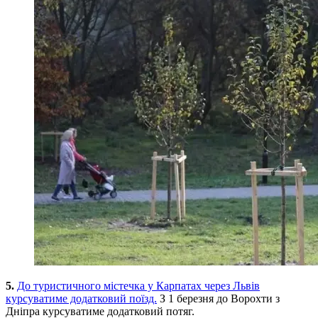
5.
До туристичного містечка у Карпатах через Львів
курсуватиме додатковий поїзд.
З 1 березня до Ворохти з
Дніпра курсуватиме додатковий потяг.