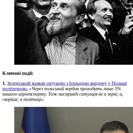
Ключові події:
1.
Зеленський назвав ситуацію з блокадою кордону у Польщі
політичною.
«Через польський кордон проходить лише 5%
нашого агроекспорту. Тож насправді ситуація не в зерні, а,
скоріше, в політиці».