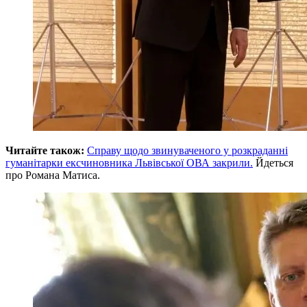
Читайте також:
Справу щодо звинуваченого у розкраданні
гуманітарки ексчиновника Львівської ОВА закрили.
Йдеться
про Романа Матиса.