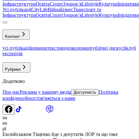
Інфраструктура
Освіта
Спорт
Здоровʼя
Lifestyle
Культура
Ініціатив
Усі публікації
CityLife
Війна
Бізнес
Транспорт та
Інфраструктура
Освіта
Спорт
Здоровʼя
Lifestyle
Культура
Ініціатив
Контент
усі публікації
новини
тексти
відео
колонки
публічні дискусії
клуб
експертів
Рубрики
Додатково
Про нас
Реклама у нашому медіа
Політика
Доступність
конфіденційності
зв'яжіться з нами
ua
en
pl
Ексвійськком Тіщенко йде з депутатів ЛОР та що таке