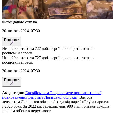
Фото: galinfo.com.ua
20 лютого 2024, 07:30
Поширити
Нині 20 лютого та 727 доба героїчного протистояння
російській агресії.
Нині 20 лютого та 727 доба героїчного протистояння
російській агресії.
20 лютого 2024, 07:30
Поширити
Акцент дня:
Ексвійськком Тіщенко хоче припинити свої
повноваження депутата Львівської облради.
Він був
депутатом Львівської обласної ради від партії «Слуга народу»
з 2020 року. За 2022 рік задекларував 980 тис. гривень доходів
та вісім об’єктів нерухомості.