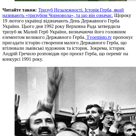
Читайте також
:
Тризуб Незалежності. Історія Герба, який
називають «тризубом Чорновола», та що він означає.
Щороку
19 лютого українці відзначають День Державного Герба
України. Цього дня 1992 року Верховна Рада затвердила
тризуб як Малий Герб України, визначаючи його головним
елементом великого Державного Герба.
Tvoemisto.tv
пропонує
пригадати історію створення малого Державного Герба, що
втілювали львівські художник та історик. Зокрема, історик
Андрій Гречило розповідав про проєкт Герба, що переміг на
конкурсі 1991 року.