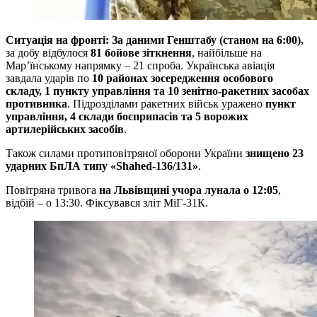
Ситуація на фронті: За даними Генштабу (станом на 6:00),
за добу відбулося
81 бойове зіткнення
, найбільше на
Мар’їнському напрямку – 21 спроба. Українська авіація
завдала ударів по
10 районах зосередження особового
складу, 1 пункту управління та 10 зенітно-ракетних засобах
противника
. Підрозділами ракетних військ уражено
пункт
управління, 4 склади боєприпасів та 5 ворожих
артилерійських засобів
.
Також силами протиповітряної оборони України
знищено 23
ударних БпЛА типу «Shahed-136/131»
.
Повітряна тривога
на Львівщині учора лунала о 12:05
,
відбій – о 13:30. Фіксувався зліт МіГ-31К.