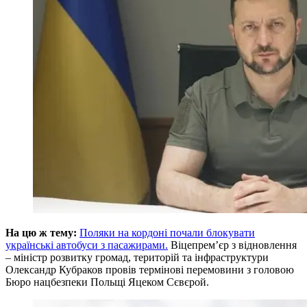
На цю ж тему:
Поляки на кордоні почали блокувати
українські автобуси з пасажирами.
Віцепрем’єр з відновлення
– міністр розвитку громад, територій та інфраструктури
Олександр Кубраков провів термінові перемовини з головою
Бюро нацбезпеки Польщі Яцеком Сєвєрой.