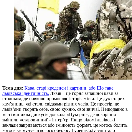
Тема дня:
Кава, старі креденси і картини, або Що таке
львівська ідентичність.
Львів – це горня запашної кави за
столиком, де навколо промовляє історія міста. Це дух старих
кам’яниць, які стали свідками різних часів. Це простір, де
львів’яни творять себе, свою кухню, свої звичаї. Нещодавно в
місті виникла дискусія довкола «Цукерні», де докорінно
змінили «старовинний» інтер’єр. Якщо відомі львівські
заклади закриваються або змінюють формат, це когось болить,
когось засмучує, а когось обурює. Тvoemisto.tv запитало