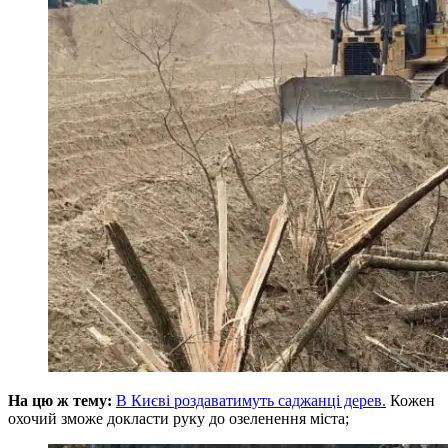
На цю ж тему:
В Києві роздаватимуть саджанці дерев.
Кожен
охочий зможе докласти руку до озеленення міста;