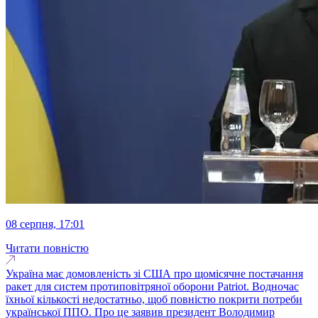
08 серпня, 17:01
Читати повністю
Україна має домовленість зі США про щомісячне постачання
ракет для систем протиповітряної оборони Patriot. Водночас
їхньої кількості недостатньо, щоб повністю покрити потреби
української ППО. Про це заявив президент Володимир