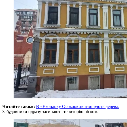
Читайте також:
В «Екопарку Осокорки» знищують дерева.
Забудовники одразу засипають територію піском.