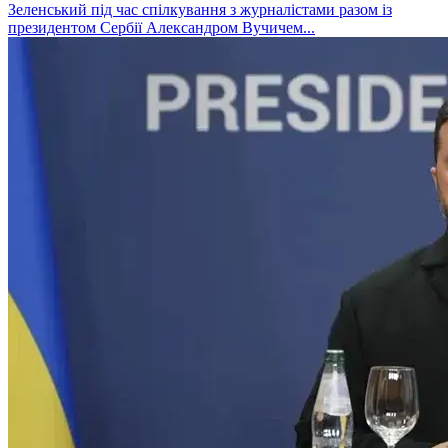
Зеленський під час спілкування з журналістами разом із
президентом Сербії Александром Вучичем...