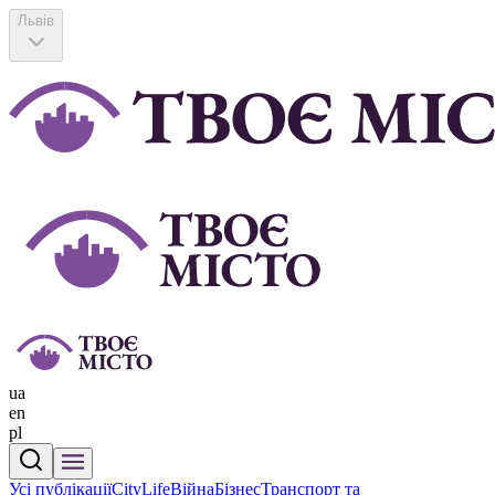
Львів
ua
en
pl
Усі публікації
CityLife
Війна
Бізнес
Транспорт та