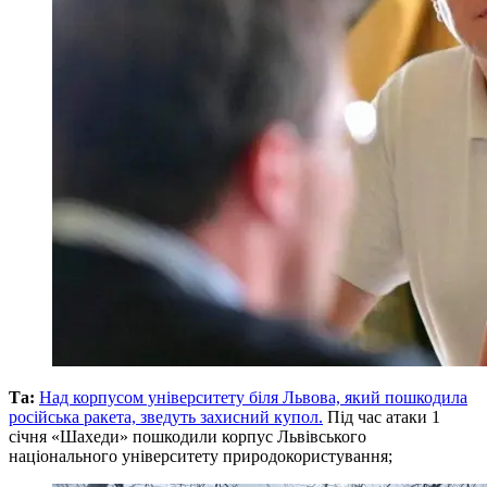
Та:
Над корпусом університету біля Львова, який пошкодила
російська ракета, зведуть захисний купол.
Під час атаки 1
січня «Шахеди» пошкодили корпус Львівського
національного університету природокористування;