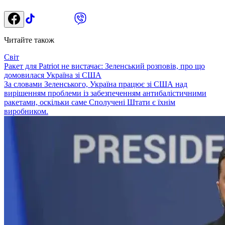
Читайте також
Світ
Ракет для Patriot не вистачає: Зеленський розповів, про що
домовилася Україна зі США
За словами Зеленського, Україна працює зі США над
вирішенням проблеми із забезпеченням антибалістичними
ракетами, оскільки саме Сполучені Штати є їхнім
виробником.