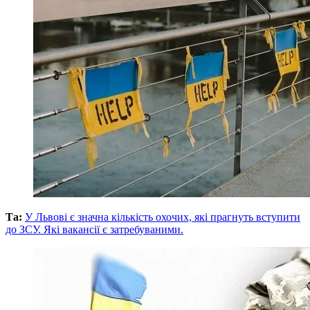
Та:
У Львові є значна кількість охочих, які прагнуть вступити
до ЗСУ. Які вакансії є затребуваними.