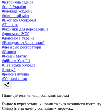
#
історична садиба
#
герб України
#
блокада кордону
#
північний міст
#
Екопарк Осокорки
#
Тіщенко
#
будинки для переселенців
#
допомога ЗСУ
#
допомога Україні
#
Володимир Зеленський
#
львівські ресторатори
#
Японія
#
Роман Матис
#
війна в Україні
#
Львівська облрада
#
тризуб
#
ремонт вулиць
#
Укрзалізниця
Підписуйтесь на наші соціальні мережі
Будьте в курсі останніх новин та ексклюзивного контенту.
Слідкуйте за нами у соціальних мережах.