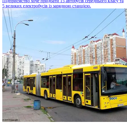
Підприємство хоче придбати 15 автобусів середнього класу та
5 великих електробусів із зарядною станцією.