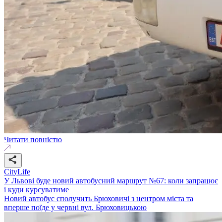
Читати повністю
CityLife
У Львові буде новий автобусний маршрут №67: коли запрацює
і куди курсуватиме
Новий автобус сполучить Брюховичі з центром міста та
вперше поїде у червні вул. Брюховицькою