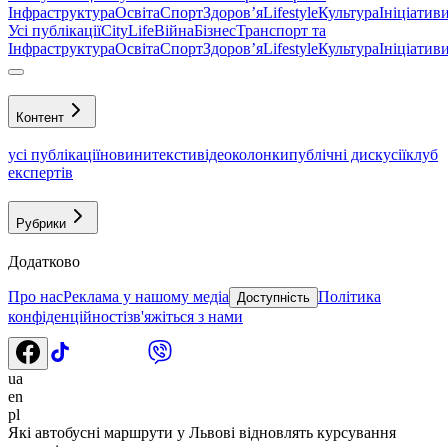
Інфраструктура
Освіта
Спорт
Здоровʼя
Lifestyle
Культура
Ініціатив
Усі публікації
CityLife
Війна
Бізнес
Транспорт та
Інфраструктура
Освіта
Спорт
Здоровʼя
Lifestyle
Культура
Ініціатив
Контент
усі публікації
новини
тексти
відео
колонки
публічні дискусії
клуб
експертів
Рубрики
Додатково
Про нас
Реклама у нашому медіа
Політика
Доступність
конфіденційності
зв'яжіться з нами
ua
en
pl
Які автобусні маршрути у Львові відновлять курсування