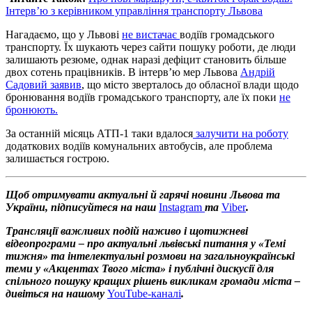
Інтерв’ю з керівником управління транспорту Львова
Нагадаємо, що у Львові
не вистачає
водіїв громадського
транспорту. Їх шукають через сайти пошуку роботи, де люди
залишають резюме, однак наразі дефіцит становить більше
двох сотень працівників. В інтерв’ю мер Львова
Андрій
Садовий заявив
, що місто зверталось до обласної влади щодо
бронювання водіїв громадського транспорту, але їх поки
не
бронюють.
За останній місяць АТП-1 таки вдалося
залучити на роботу
додаткових водіїв комунальних автобусів, але проблема
залишається гострою.
Щоб отримувати актуальні й гарячі новини Львова та
України, підписуйтеся на наш
Instagram
та
Viber
.
Трансляції важливих подій наживо і щотижневі
відеопрограми – про актуальні львівські питання у «Темі
тижня» та інтелектуальні розмови на загальноукраїнські
теми у «Акцентах Твого міста» і публічні дискусії для
спільного пошуку кращих рішень викликам громади міста –
дивіться на нашому
YouTube-каналі
.