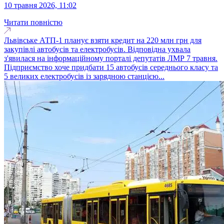
10 травня 2026, 11:02
Читати повністю
Львівське АТП-1 планує взяти кредит на 220 млн грн для
закупівлі автобусів та електробусів. Відповідна ухвала
з'явилася на інформаційному порталі депутатів ЛМР 7 травня.
Підприємство хоче придбати 15 автобусів середнього класу та
5 великих електробусів із зарядною станцією...