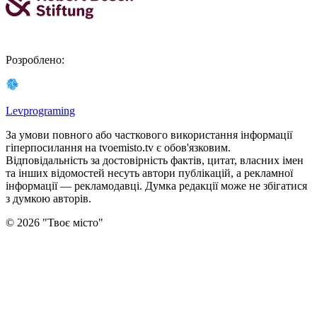
Розроблено
:
Levprograming
За умови повного або часткового використання iнформацiї
гіперпосилання на tvoemisto.tv є обов'язковим.
Відповідальність за достовірність фактів, цитат, власних імен
та інших відомостей несуть автори публікацій, а рекламної
інформації — рекламодавці. Думка редакцiї може не збiгатися
з думкою авторiв.
©
2026
"
Твоє місто
"