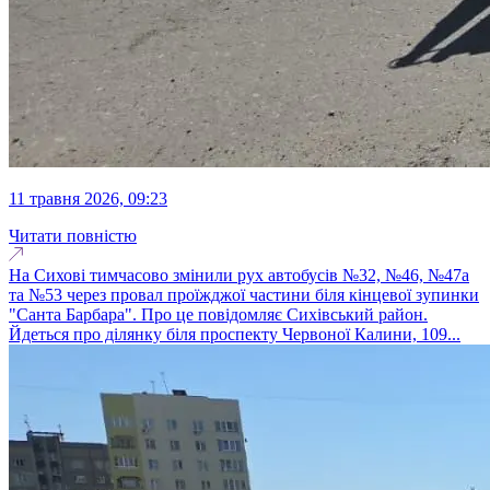
11 травня 2026, 09:23
Читати повністю
На Сихові тимчасово змінили рух автобусів №32, №46, №47а
та №53 через провал проїжджої частини біля кінцевої зупинки
"Санта Барбара". Про це повідомляє Сихівський район.
Йдеться про ділянку біля проспекту Червоної Калини, 109...