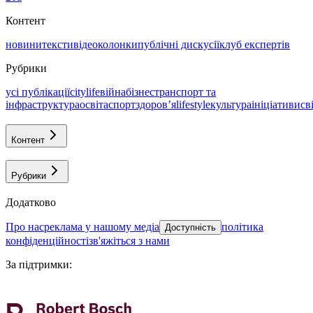
Контент
новини
тексти
відео
колонки
публічні дискусії
клуб експертів
Рубрики
усі публікації
citylife
війна
бізнес
транспорт та
інфраструктура
освіта
спорт
здоровʼя
lifestyle
культура
ініціативи
св
Контент
Рубрики
Додатково
про нас
реклама у нашому медіа
політика
Доступність
конфіденційності
зв'яжіться з нами
За підтримки
: