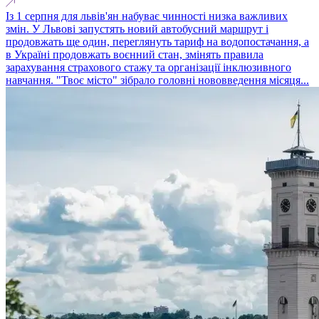
Із 1 серпня для львів'ян набуває чинності низка важливих
змін. У Львові запустять новий автобусний маршрут і
продовжать ще один, переглянуть тариф на водопостачання, а
в Україні продовжать воєнний стан, змінять правила
зарахування страхового стажу та організації інклюзивного
навчання. "Твоє місто" зібрало головні нововведення місяця...