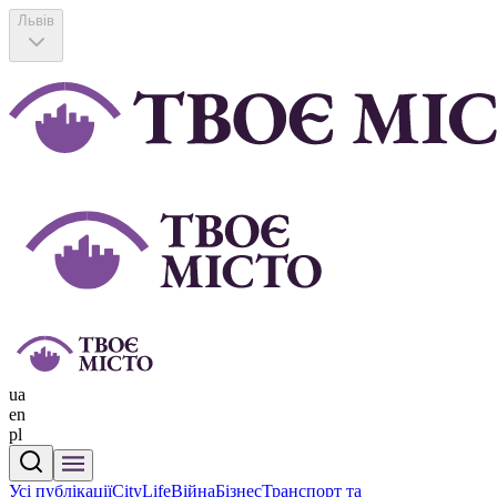
Львів
ua
en
pl
Усі публікації
CityLife
Війна
Бізнес
Транспорт та