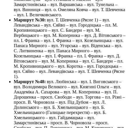
Замарстинівська – вул. Варшавська – вул. Тунельна –
вул. Винниця – вул. о. Омеляна Ковча – вул. Т. Шевченка
– вул. І. Величковського.
Маршрут №30:
вул. Т. Шевченка (Рясне 1) – вул.
Левандівська – вул. Сяйво – вул. Городоцька – пл. М.
Кропивницького – вул. С. Бандери – вул. М.
Вербицького – вул. М. Коперника – вул. Д. Вітовського –
пл. І. Франка – вул. І. Франка – вул. Козельницька – вул.
Панаса Мирного – вул. Угорська – вул. Віденська – вул.
С. Литвиненка – вул. Панаса Мирного – вул.
Козельницька – вул. І. Франка – пл. І. Франка – вул. Д.
Вітовського – вул. М. Коперника – вул. С. Бандери – пл.
М. Кропивницького – вул. Коротка – вул. Городоцька –
вул. Сяйво – вул. Левандівська – вул. Т. Шевченка (Рясне
1).
Маршрут №48:
вул. Любінська – вул. І. Виговського –
вул. Володимира Великого – вул. Княгині Ольги – вул.
Академіка А. Сахарова – вул. М. Коперника – вул. П.
Дорошенка – просп. Свободи – вул. Торгова – пл. Різні –
просп. В. Чорновола – вул. Під Дубом – вул. Л.
Долинського – вул. Б. Хмельницького – вул. Б.
Хмельницького (Галицьке перехрестя) – вул. Б.
Хмельницького – вул. Гайдамацька – вул.
Замарстинівська – просп. В. Чорновола – просп.
Свободи – вул. П. Дорошенка – вул. М. Коперника – вул.