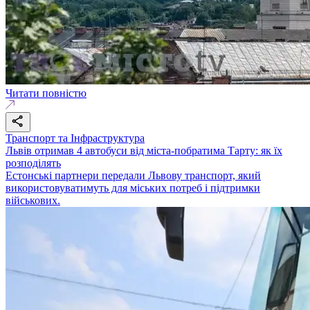
Читати повністю
Транспорт та Інфраструктура
Львів отримав 4 автобуси від міста-побратима Тарту: як їх
розподілять
Естонські партнери передали Львову транспорт, який
використовуватимуть для міських потреб і підтримки
військових.