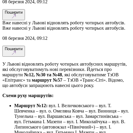
08 березня 2024, 09:12
Поширити
Вже навесні у Львові відновлять роботу чотирьох автобусів.
Вже навесні у Львові відновлять роботу чотирьох автобусів.
08 березня 2024, 09:12
Поширити
У Львові відновлять роботу чотирьох автобусних маршрутів,
які обслуговуватимуть нові перевізники. Йдеться про
маршрути
№12, №30 та №48
, які обслуговуватиме ТзОВ
«Епітранс» та
маршрут №57
– ТзОВ «Транс-Сіті». Відомо,
що автобуси запрацюють навесні цього року.
Схеми руху маршрутів:
Маршрут №12:
вул. І. Величковського – вул. Т.
Шевченка – вул. о. Омеляна Ковча – вул. Винниця – вул.
Тунельна – вул. Варшавська – вул. Замарстинівська –
вул. Гетьмана І. Мазепи – вул. І. Миколайчука – вул. В.
Липинського (автовокзал «Північний») – вул. І.
Миколайчука – вул. Гетьмана І. Мазепи – вул.