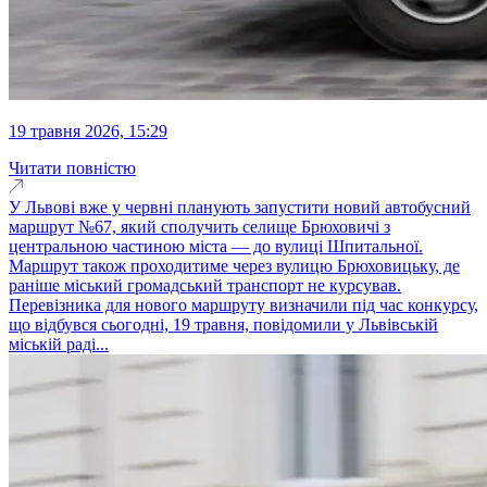
19 травня 2026, 15:29
Читати повністю
У Львові вже у червні планують запустити новий автобусний
маршрут №67, який сполучить селище Брюховичі з
центральною частиною міста — до вулиці Шпитальної.
Маршрут також проходитиме через вулицю Брюховицьку, де
раніше міський громадський транспорт не курсував.
Перевізника для нового маршруту визначили під час конкурсу,
що відбувся сьогодні, 19 травня, повідомили у Львівській
міській раді...