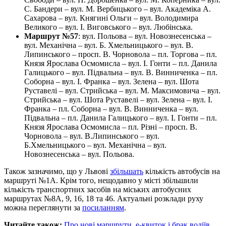
С. Бандери – вул. М. Вербицького – вул. Академіка А.
Сахарова – вул. Княгині Ольги – вул. Володимира
Великого – вул. І. Виговського – вул. Любінська.
Маршрут №57
: вул. Польова – вул. Новознесенська –
вул. Механічна – вул. Б. Хмельницького – вул. В.
Липинського – просп. В. Чорновола – пл. Торгова – пл.
Князя Ярослава Осмомисла – вул. І. Гонти – пл. Данила
Галицького – вул. Підвальна – вул. В. Винниченка – пл.
Соборна – вул. І. Франка – вул. Зелена – вул. Шота
Руставелі – вул. Стрийська – вул. М. Максимовича – вул.
Стрийська – вул. Шота Руставелі – вул. Зелена – вул. І.
Франка – пл. Соборна – вул. В. Винниченка – вул.
Підвальна – пл. Данила Галицького – вул. І. Гонти – пл.
Князя Ярослава Осмомисла – пл. Різні – просп. В.
Чорновола – вул. В.Липинського – вул.
Б.Хмельницького – вул. Механічна – вул.
Новознесенська – вул. Польова.
Також зазначимо, що у Львові
збільшать
кількість автобусів на
маршруті №1А. Крім того, нещодавно у місті збільшили
кількість транспортних засобів на міських автобусних
маршрутах №8А, 9, 16, 18 та 46. Актуальні розклади руху
можна переглянути за
посиланням
.
Читайте також:
Про нові маршрути, е-квиток і брак водіїв.