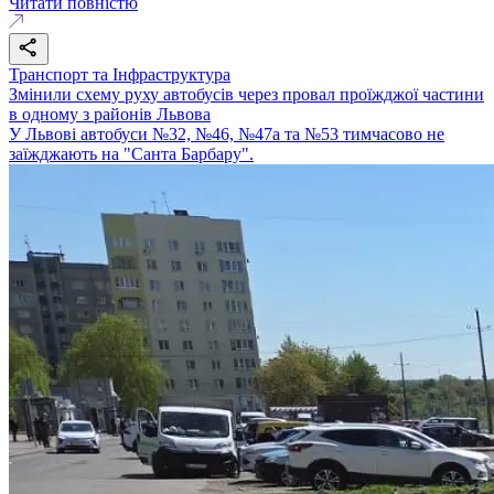
Читати повністю
Транспорт та Інфраструктура
Змінили схему руху автобусів через провал проїжджої частини
в одному з районів Львова
У Львові автобуси №32, №46, №47а та №53 тимчасово не
заїжджають на "Санта Барбару".