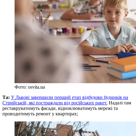
Фото: osvita.ua
Та:
У Львові завершили перший етап відбудови будинків на
Стрийській, які постраждали від російських ракет.
Надалі там
реставруватимуть фасади, відновлюватимуть мережі та
проводитимуть ремонт у квартирах;