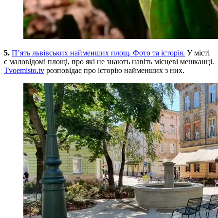
5.
П’ять львівських найменших площ. Фото та історія.
У місті
є маловідомі площі, про які не знають навіть місцеві мешканці.
Tvoemisto.tv
розповідає про історію найменших з них.