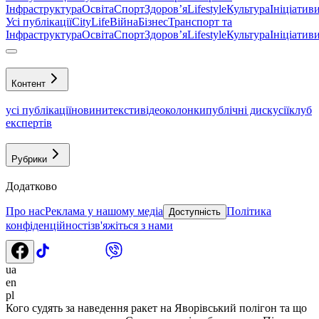
Інфраструктура
Освіта
Спорт
Здоровʼя
Lifestyle
Культура
Ініціатив
Усі публікації
CityLife
Війна
Бізнес
Транспорт та
Інфраструктура
Освіта
Спорт
Здоровʼя
Lifestyle
Культура
Ініціатив
Контент
усі публікації
новини
тексти
відео
колонки
публічні дискусії
клуб
експертів
Рубрики
Додатково
Про нас
Реклама у нашому медіа
Політика
Доступність
конфіденційності
зв'яжіться з нами
ua
en
pl
Кого судять за наведення ракет на Яворівський полігон та що