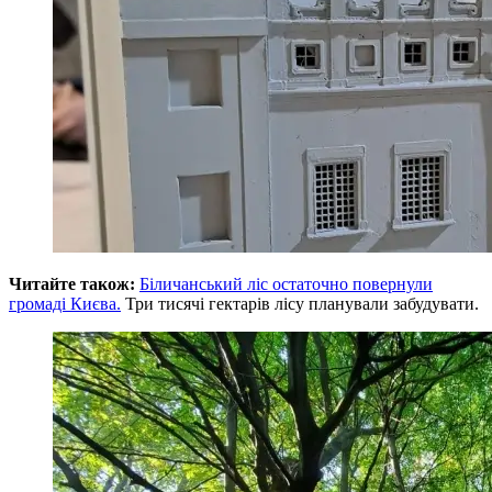
Читайте також:
Біличанський ліс остаточно повернули
громаді Києва.
Три тисячі гектарів лісу планували забудувати.