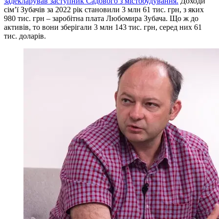
задекларував заступник Садового з містобудування.
Доходи
сім’ї Зубачів за 2022 рік становили 3 млн 61 тис. грн, з яких
980 тис. грн – заробітна плата Любомира Зубача. Що ж до
активів, то вони зберігали 3 млн 143 тис. грн, серед них 61
тис. доларів.