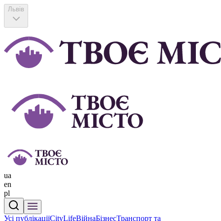
Львів
ua
en
pl
Усі публікації
CityLife
Війна
Бізнес
Транспорт та