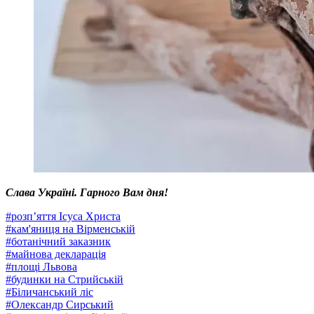
Слава Україні. Гарного Вам дня!
#
розп’яття Ісуса Христа
#
кам'яниця на Вірменській
#
ботанічний заказник
#
майнова декларація
#
площі Львова
#
будинки на Стрийській
#
Біличанський ліс
#
Олександр Сирський