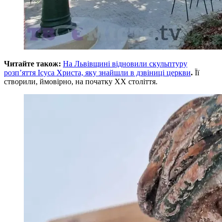
Читайте також:
На Львівщині відновили скульптуру
розп’яття Ісуса Христа, яку знайшли в дзвіниці церкви
.
Її
створили, ймовірно, на початку XX століття.