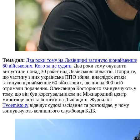
Тема дня:
Два роки тому на Львівщині загинуло щонайменше
60 військових. Кого за це судять.
Два роки тому окупанти
випустили понад 30 ракет над Львівською областю. Попри те,
що частину з них українська ППО збила, внаслідок атаки
загинуло щонайменше 60 військових, ще понад 300 осіб
отримали поранення. Олександра Косторного звинувачують у
тому, що він був корегувальником на Міжнародний центр
миротворчості та безпеки на Львівщині. Журналіст
Tvoemisto.tv
відвідує судові засідання та розповідає, у чому
звинувачують колишнього службовця КДБ.