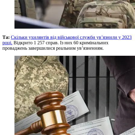
Та:
Скільки ухилянтів від військової служби ув’язнили у 2023
році.
Відкрито 1 257 справ. Із них 60 кримінальних
проваджень завершилися реальним ув’язненням.