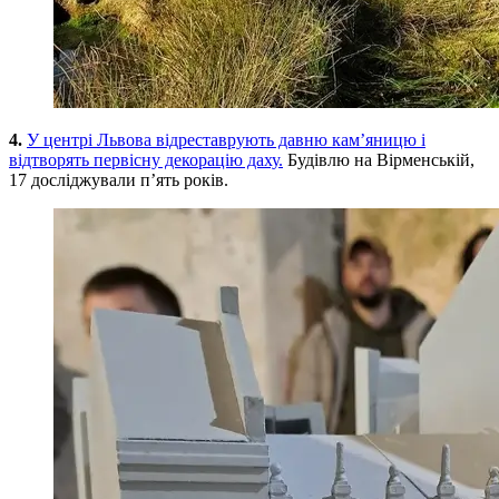
4.
У центрі Львова відреставрують давню кам’яницю і
відтворять первісну декорацію даху.
Будівлю на Вірменській,
17 досліджували п’ять років.