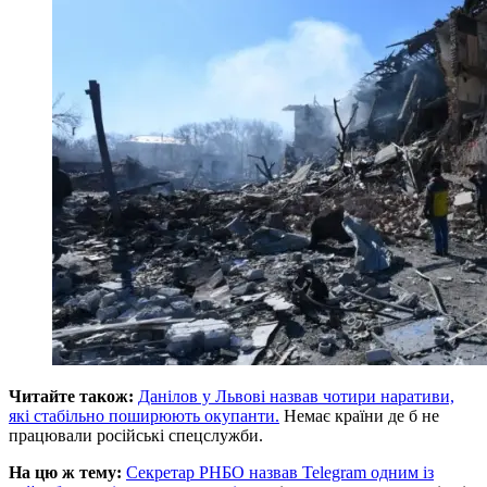
Читайте також:
Данілов у Львові назвав чотири наративи,
які стабільно поширюють окупанти.
Немає країни де б не
працювали російські спецслужби.
На цю ж тему:
Секретар РНБО назвав Telegram одним із