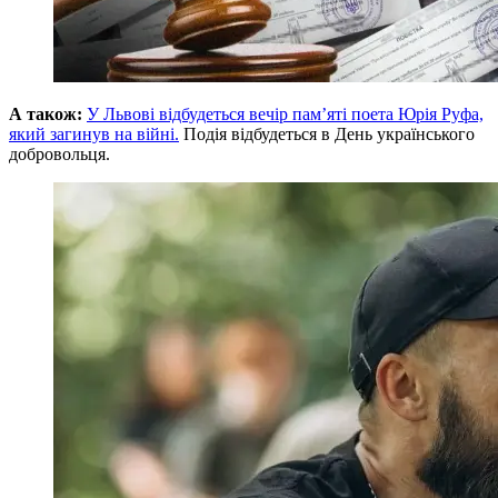
А
також:
У Львові відбудеться вечір пам’яті поета Юрія Руфа,
який загинув на війні.
Подія відбудеться в День українського
добровольця.