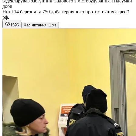
задекларував заступник Садового з містобудування. Підсумки
доби
Нині 14 березня та 750 доба героїчного протистояння агресії
рф.
1696
Час читання: 1 хв