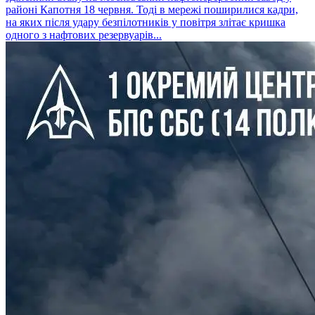
районі Капотня 18 червня. Тоді в мережі поширилися кадри,
на яких після удару безпілотників у повітря злітає кришка
одного з нафтових резервуарів...