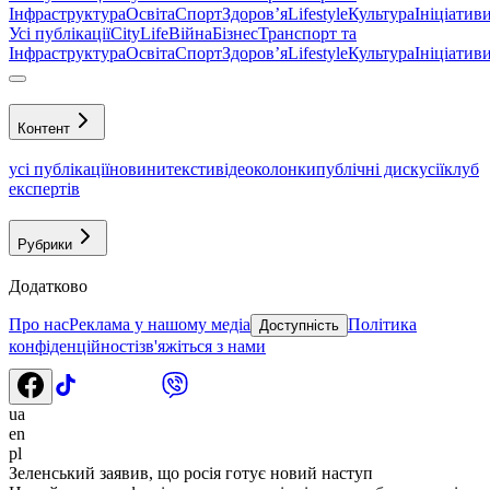
Інфраструктура
Освіта
Спорт
Здоровʼя
Lifestyle
Культура
Ініціатив
Усі публікації
CityLife
Війна
Бізнес
Транспорт та
Інфраструктура
Освіта
Спорт
Здоровʼя
Lifestyle
Культура
Ініціатив
Контент
усі публікації
новини
тексти
відео
колонки
публічні дискусії
клуб
експертів
Рубрики
Додатково
Про нас
Реклама у нашому медіа
Політика
Доступність
конфіденційності
зв'яжіться з нами
ua
en
pl
Зеленський заявив, що росія готує новий наступ