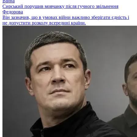
Війна
Сирський порушив мовчанку після гучного звільнення
Федорова
Він зазначив, що в умовах війни важливо зберігати єдність і
не допустити розколу всередині країни.