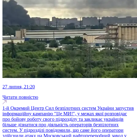
27 липня, 21:20
Читати повністю
1-й Окремий Центр Сил безпілотних систем України запустив
інформаційну кампанію "Це МИ!", у межах якої розповідає
про бойову роботу свого підрозділу та закликає українців
більше дізнатися про діяльність операторів безпілотних
систем. У підрозділі повідомили, що саме його оператори
здійснили атаку на Московський нафтопереробний завод у