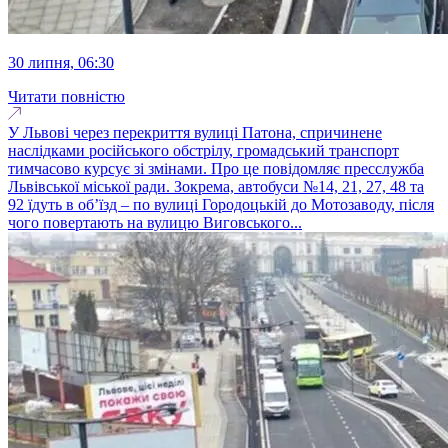
30 липня, 06:30
Читати повністю
У Львові через перекриття вулиці Патона, спричинене
наслідками російського обстрілу, громадський транспорт
тимчасово курсує зі змінами. Про це повідомляє пресслужба
Львівської міської ради. Зокрема, автобуси №14, 21, 27, 48 та
92 їдуть в об’їзд – по вулиці Городоцькій до Мотозаводу, після
чого повертають на вулицю Виговського...