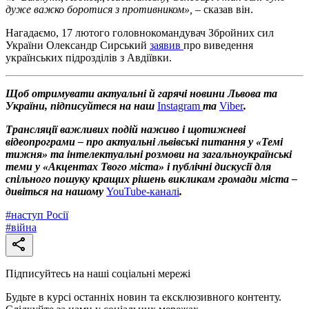
дуже важко боротися з противником», –
сказав він.
Нагадаємо, 17 лютого головнокомандувач Збройних сил
України Олександр Сирський
заявив
про виведення
українських підрозділів з Авдіївки.
Щоб отримувати актуальні й гарячі новини Львова та
України, підписуйтеся на наш
Instagram
та
Viber
.
Трансляції важливих подій наживо і щотижневі
відеопрограми – про актуальні львівські питання у «Темі
тижня» та інтелектуальні розмови на загальноукраїнські
теми у «Акцентах Твого міста» і публічні дискусії для
спільного пошуку кращих рішень викликам громади міста –
дивіться на нашому
YouTube-каналі
.
#
наступ Росії
#
війна
Підписуйтесь на наші соціальні мережі
Будьте в курсі останніх новин та ексклюзивного контенту.