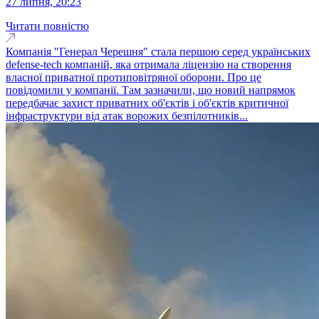
27 липня, 20:23
Читати повністю
Компанія "Генерал Черешня" стала першою серед українських
defense-tech компаній, яка отримала ліцензію на створення
власної приватної протиповітряної оборони. Про це
повідомили у компанії. Там зазначили, що новий напрямок
передбачає захист приватних об'єктів і об'єктів критичної
інфраструктури від атак ворожих безпілотників...