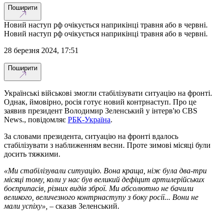
Поширити
Новий наступ рф очікується наприкінці травня або в червні.
Новий наступ рф очікується наприкінці травня або в червні.
28 березня 2024, 17:51
Поширити
Українські військові змогли стабілізувати ситуацію на фронті.
Однак, ймовірно, росія готує новий контрнаступ. Про це
заявив президент Володимир Зеленський у інтерв'ю CBS
News., повідомляє
РБК-Україна
.
За словами президента, ситуацію на фронті вдалось
стабілізувати з наближенням весни. Проте зимові місяці були
досить тяжкими.
«Ми стабілізували ситуацію. Вона краща, ніж була два-три
місяці тому, коли у нас був великий дефіцит артилерійських
боєприпасів, різних видів зброї. Ми абсолютно не бачили
великого, величезного контрнаступу з боку росії... Вони не
мали успіху», –
сказав Зеленський.