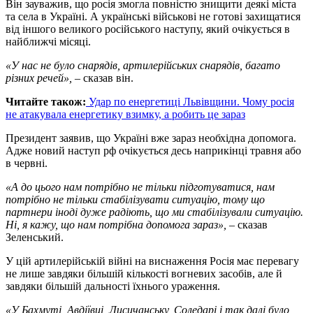
Він зауважив, що росія змогла повністю знищити деякі міста
та села в Україні. А українські військові не готові захищатися
від іншого великого російського наступу, який очікується в
найближчі місяці.
«У нас не було снарядів, артилерійських снарядів, багато
різних речей», –
сказав він.
Читайте також:
Удар по енергетиці Львівщини. Чому росія
не атакувала енергетику взимку, а робить це зараз
Президент заявив, що Україні вже зараз необхідна допомога.
Адже новий наступ рф очікується десь наприкінці травня або
в червні.
«А до цього нам потрібно не тільки підготуватися, нам
потрібно не тільки стабілізувати ситуацію, тому що
партнери іноді дуже радіють, що ми стабілізували ситуацію.
Ні, я кажу, що нам потрібна допомога зараз»,
– сказав
Зеленський.
У цій артилерійській війні на виснаження Росія має перевагу
не лише завдяки більшій кількості вогневих засобів, але й
завдяки більшій дальності їхнього ураження.
«У Бахмуті, Авдіївці, Лисичанську, Соледарі і так далі було