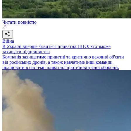
Читати повністю
Війна
В Україні вперше з'явиться приватна ППО: хто зможе
захищати підприємства
Компанія захищатиме приватні та критично важливі об'єкти
від російських дронів, а також навчатиме інші команди
працювати в системі приватної протиповітряної оборони.