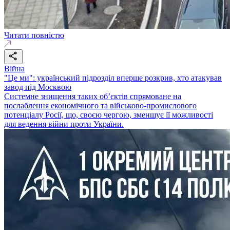
Читати повністю
Війна
"Це ми": український підрозділ вперше розкрив, хто атакував
завод під Москвою
Системне знищення таких об’єктів спрямоване на
послаблення економічного та військово-промислового
потенціалу Росії, що, своєю чергою, зменшує її можливості
для ведення війни проти України.