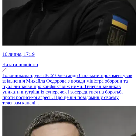
16 липня, 17:19
Читати повністю
Головнокомандувач ЗСУ Олександр Сирський прокоментував
звільнення Михайла Федорова з посади міністра оборони та
публічні заяви про конфлікт між ними. Генерал закликав
уникати внутрішніх суперечок і зосередитися на боротьбі
проти російської агресії. Про це він повідомив у своєму
телеграм каналі...