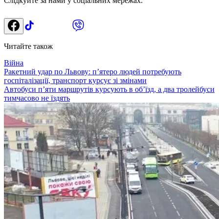
Слідкуйте за нами у соціальних мережах.
Читайте також
Війна
Ракетний удар по Львову: п’ятеро людей потребують
госпіталізації, транспорт курсує зі змінами
Автобуси п’яти маршрутів курсують в об’їзд, а два тролейбуси
тимчасово не їздять