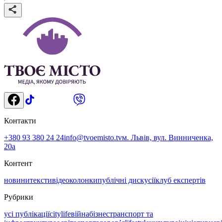
Контакти
+380 93 380 24 24
info@tvoemisto.tv
м. Львів, вул. Винниченка,
20а
Контент
новини
тексти
відео
колонки
публічні дискусії
клуб експертів
Рубрики
усі публікації
citylife
війна
бізнес
транспорт та