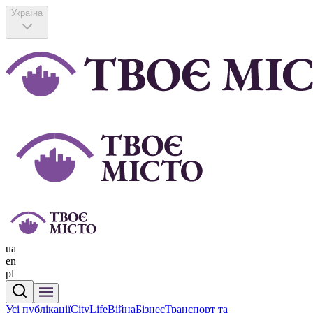
Україна
ua
en
pl
Усі публікації
CityLife
Війна
Бізнес
Транспорт та