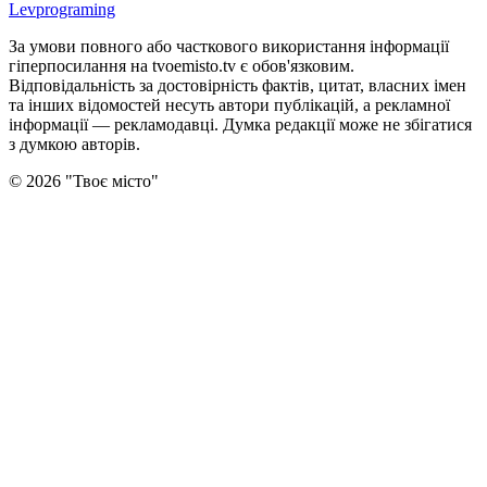
Levprograming
За умови повного або часткового використання iнформацiї
гіперпосилання на tvoemisto.tv є обов'язковим.
Відповідальність за достовірність фактів, цитат, власних імен
та інших відомостей несуть автори публікацій, а рекламної
інформації — рекламодавці. Думка редакцiї може не збiгатися
з думкою авторiв.
©
2026
"
Твоє місто
"