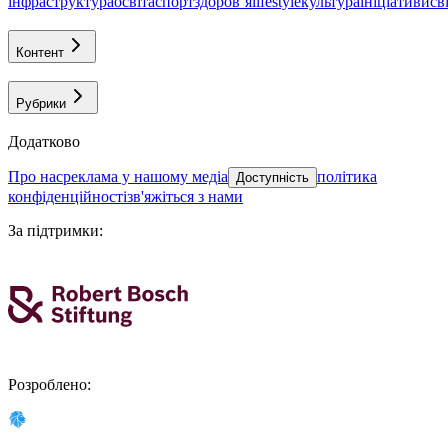
інфраструктура
освіта
спорт
здоровʼя
lifestyle
культура
ініціативи
св
Контент
Рубрики
Додатково
про нас
реклама у нашому медіа
політика
Доступність
конфіденційності
зв'яжіться з нами
За підтримки
:
Розроблено
: