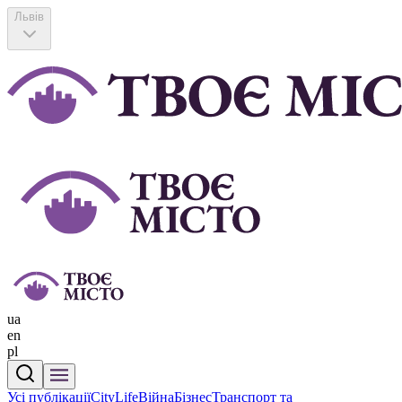
Львів
ua
en
pl
Усі публікації
CityLife
Війна
Бізнес
Транспорт та