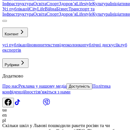
Інфраструктура
Освіта
Спорт
Здоровʼя
Lifestyle
Культура
Ініціатив
Усі публікації
CityLife
Війна
Бізнес
Транспорт та
Інфраструктура
Освіта
Спорт
Здоровʼя
Lifestyle
Культура
Ініціатив
Контент
усі публікації
новини
тексти
відео
колонки
публічні дискусії
клуб
експертів
Рубрики
Додатково
Про нас
Реклама у нашому медіа
Політика
Доступність
конфіденційності
зв'яжіться з нами
ua
en
pl
Скільки шкіл у Львові пошкодили ракети росіян та чи