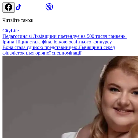
Читайте також
CityLife
Педагогиня зі Львівщини претендує на 500 тисяч гривень:
Ірина Піцик стала фіналісткою освітнього конкурсу
Вона стала єдиною представницею Львівщини серед
фіналісток цьогорічної спецномінації.