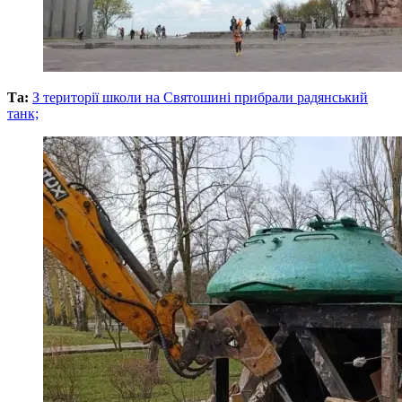
Та:
З території школи на Святошині прибрали радянський
танк;