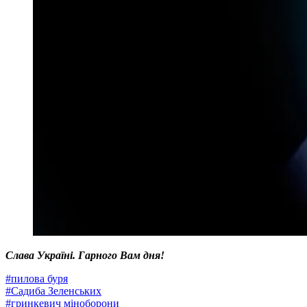
Слава Україні. Гарного Вам дня!
#
пилова буря
#
Садиба Зеленських
#
гринкевич міноборони