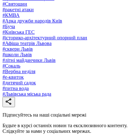
#
Святошин
#
ракетні атаки
#
КМВА
#
Арка дружби народів Київ
#
Буча
#
Київська ГЕС
#
історико-архітектурний опорний план
#
Афіша театрів Львова
#
сквери Львів
#
школи Львів
#
літні майданчики Львів
#
Сокаль
#
Вербна неділя
#
е-квиток
#
дитячий садок
#
питна вода
#
Львівська міська рада
Підписуйтесь на наші соціальні мережі
Будьте в курсі останніх новин та ексклюзивного контенту.
Слідкуйте за нами у соціальних мережах.