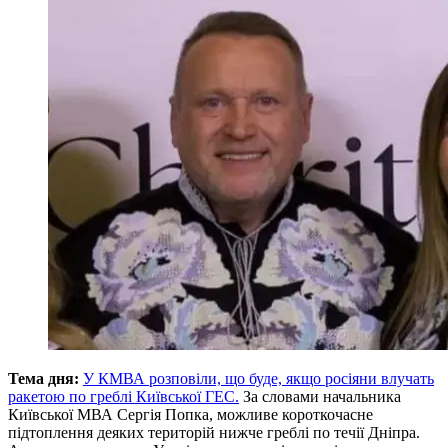
Тема дня:
У КМВА розповіли, що буде, якщо росіяни влучать
ракетою по греблі Київської ГЕС.
За словами начальника
Київської МВА Сергія Попка, можливе короткочасне
підтоплення деяких територій нижче греблі по течії Дніпра.