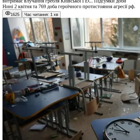
витримає влучання гребля Київської ГЕС. Підсумки доби
Нині 2 квітня та 769 доба героїчного протистояння агресії рф.
1625
Час читання: 1 хв