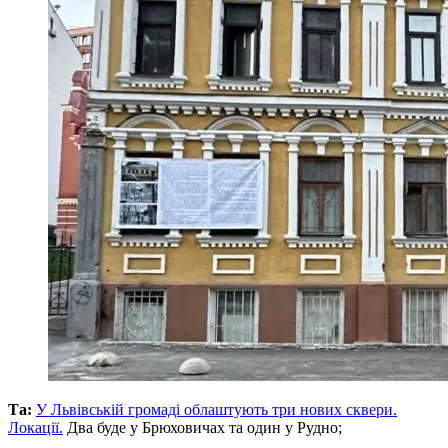
Та:
У Львівській громаді облаштують три нових сквери.
Локації.
Два буде у Брюховичах та один у Рудно;