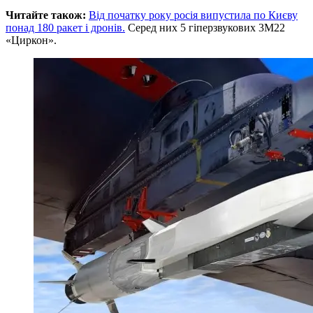
Читайте також:
Від початку року росія випустила по Києву
понад 180 ракет і дронів.
Серед них 5 гіперзвукових 3М22
«Циркон».