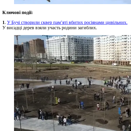
Ключові події:
1
.
У Бучі створили сквер пам’яті вбитих росіянами цивільних.
У висадці дерев взяли участь родини загиблих.