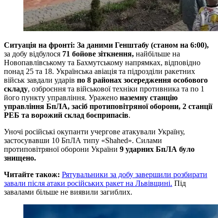
Ситуація на фронті: За даними Генштабу (станом на 6:00),
за добу відбулося
71 бойове зіткнення,
найбільше на
Новопавлівському та Бахмутському напрямках, відповідно
понад 25 та 18. Українська авіація та підрозділи ракетних
військ завдали ударів
по 8 районах зосередження особового
складу
, озброєння та військової техніки противника та по 1
його пункту управління. Уражено
наземну станцію
управління БпЛА, засіб протиповітряної оборони, 2 станції
РЕБ та ворожий склад боєприпасів
.
Уночі російські окупанти учергове атакували Україну,
застосувавши 10 БпЛА типу «Shahed». Силами
протиповітряної оборони України
9 ударних БпЛА було
знищено.
Читайте також:
Рятувальники за добу завершили розбирати
завали після атаки російських ракет на Львівщині.
Під
завалами більше не виявили загиблих.