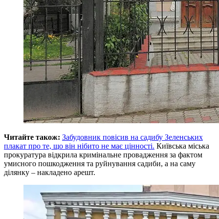
Читайте також:
Забудовник повісив на садибу Зеленських
плакат про те, що він нібито не має цінності.
Київська міська
прокуратура відкрила кримінальне провадження за фактом
умисного пошкодження та руйнування садиби, а на саму
ділянку – накладено арешт.