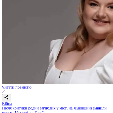
Читати повністю
Війна
Після критики родин загиблих у місті на Львівщині змінили
проєкт Меморіалу Героїв