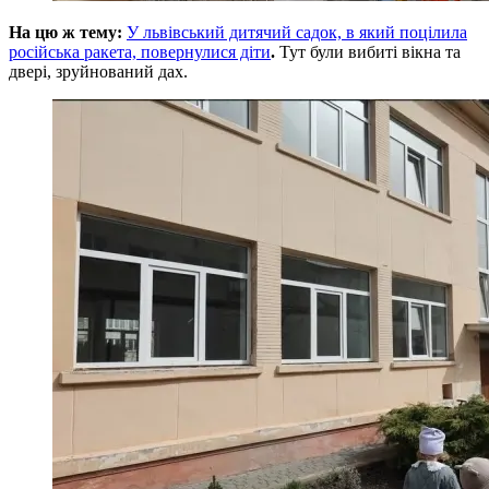
На цю ж тему:
У львівський дитячий садок, в який поцілила
російська ракета, повернулися діти
.
Тут були вибиті вікна та
двері, зруйнований дах.