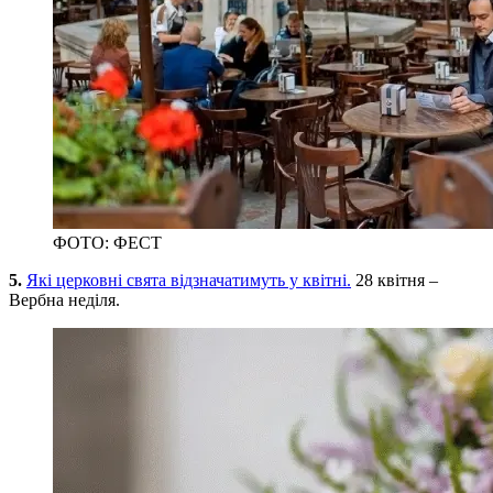
ФОТО: ФЕСТ
5.
Які церковні свята відзначатимуть у квітні.
28 квітня –
Вербна неділя.