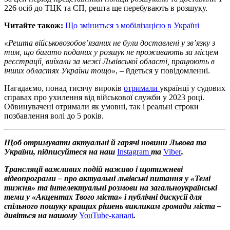
226 осіб до ТЦК та СП, решта ще перебувають в розшуку.
Читайте також:
Що зміниться з мобілізацією в Україні
«Решта військовозобов’язаних не були доставлені у зв’язку з
тим, що багато поданих у розшук не проживають за місцем
реєстрації, виїхали за межі Львівської області, працюють в
інших областях України тощо»
, – йдеться у повідомленні.
Нагадаємо, понад тисячу вироків
отримали
українці у судових
справах про ухилення від військової служби у 2023 році.
Обвинувачені отримали як умовні, так і реальні строки
позбавлення волі до 5 років.
Щоб отримувати актуальні й гарячі новини Львова та
України, підписуйтеся на наш
Instagram
та
Viber
.
Трансляції важливих подій наживо і щотижневі
відеопрограми – про актуальні львівські питання у «Темі
тижня» та інтелектуальні розмови на загальноукраїнські
теми у «Акцентах Твого міста» і публічні дискусії для
спільного пошуку кращих рішень викликам громади міста –
дивіться на нашому
YouTube-каналі
.