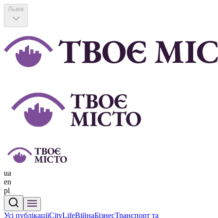
Львів
ua
en
pl
Усі публікації
CityLife
Війна
Бізнес
Транспорт та