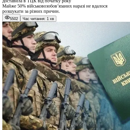
доставила в ТЦК від початку року
Майже 50% військовозобов’язаних наразі не вдалося
розшукати за різних причин.
5502
Час читання: 1 хв