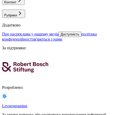
Контент
Рубрики
Додатково
про нас
реклама у нашому медіа
політика
Доступність
конфіденційності
зв'яжіться з нами
За підтримки
:
Розроблено
:
Levprograming
За умови повного або часткового використання iнформацiї