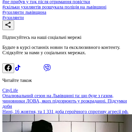
#
не прибув у тцк після отримання повістки
#
скільки ухилянтів розшукала поліція на львівщині
#
ухилянти львівщина
#
ухилянти
Підписуйтесь на наші соціальні мережі
Будьте в курсі останніх новин та ексклюзивного контенту.
Слідкуйте за нами у соціальних мережах.
Читайте також
CityLife
Опалювальний сезон на Львівщині та: що буде з газом,
чиновники ЛОВА, яких підозрюють у розкраданні. Підсумки
доби
Нині, 16 жовтня, та 1 331 доба героїчного спротиву агресії рф.