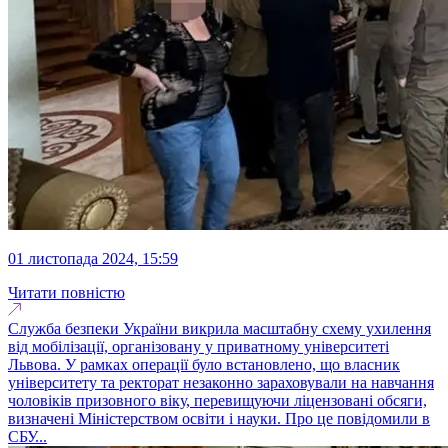
01 листопада 2024, 15:59
Читати повністю
Служба безпеки України викрила масштабну схему ухилення
від мобілізації, організовану у приватному університеті
Львова. У рамках операції було встановлено, що власник
університету та ректорат незаконно зараховували на навчання
чоловіків призовного віку, перевищуючи ліцензовані обсяги,
визначені Міністерством освіти і науки. Про це повідомили в
СБУ...