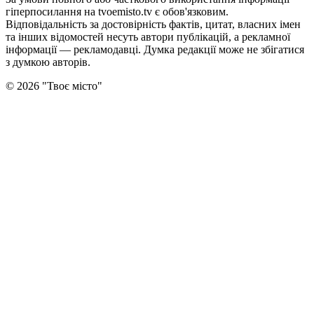
гіперпосилання на tvoemisto.tv є обов'язковим.
Відповідальність за достовірність фактів, цитат, власних імен
та інших відомостей несуть автори публікацій, а рекламної
інформації — рекламодавці. Думка редакцiї може не збiгатися
з думкою авторiв.
©
2026
"
Твоє місто
"