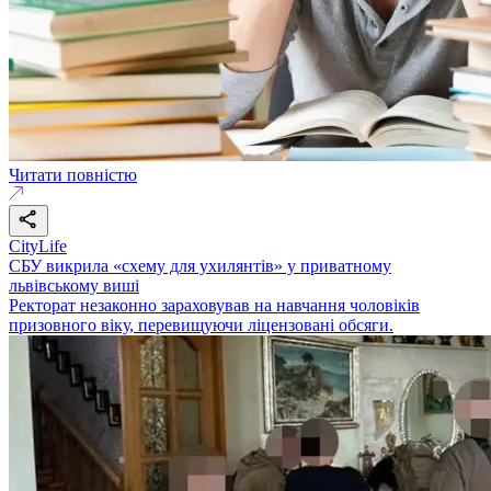
Читати повністю
CityLife
СБУ викрила «схему для ухилянтів» у приватному
львівському виші
Ректорат незаконно зараховував на навчання чоловіків
призовного віку, перевищуючи ліцензовані обсяги.