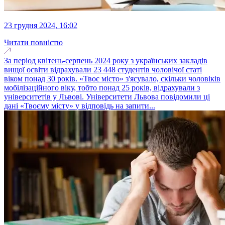
23 грудня 2024, 16:02
Читати повністю
За період квітень-серпень 2024 року з українських закладів
вищої освіти відрахували 23 448 студентів чоловічої статі
віком понад 30 років. «Твоє місто» з'ясувало, скільки чоловіків
мобілізаційного віку, тобто понад 25 років, відрахували з
університетів у Львові. Університети Львова повідомили ці
дані «Твоєму місту» у відповідь на запити...