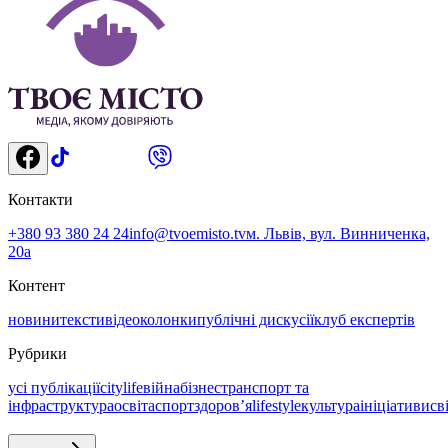
Контакти
+380 93 380 24 24
info@tvoemisto.tv
м. Львів, вул. Винниченка,
20а
Контент
новини
тексти
відео
колонки
публічні дискусії
клуб експертів
Рубрики
усі публікації
citylife
війна
бізнес
транспорт та
інфраструктура
освіта
спорт
здоровʼя
lifestyle
культура
ініціативи
св