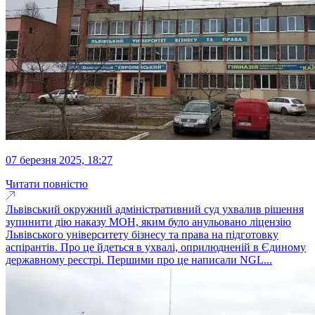
07 березня 2025, 18:27
Читати повністю
Львівський окружний адміністративний суд ухвалив рішення
зупинити дію наказу МОН, яким було анульовано ліцензію
Львівського університету бізнесу та права на підготовку
аспірантів. Про це йдеться в ухвалі, оприлюдненій в Єдиному
державному реєстрі. Першими про це написали NGL...