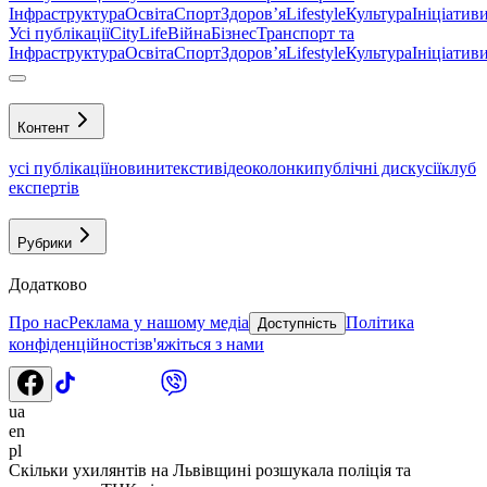
Інфраструктура
Освіта
Спорт
Здоровʼя
Lifestyle
Культура
Ініціатив
Усі публікації
CityLife
Війна
Бізнес
Транспорт та
Інфраструктура
Освіта
Спорт
Здоровʼя
Lifestyle
Культура
Ініціатив
Контент
усі публікації
новини
тексти
відео
колонки
публічні дискусії
клуб
експертів
Рубрики
Додатково
Про нас
Реклама у нашому медіа
Політика
Доступність
конфіденційності
зв'яжіться з нами
ua
en
pl
Скільки ухилянтів на Львівщині розшукала поліція та