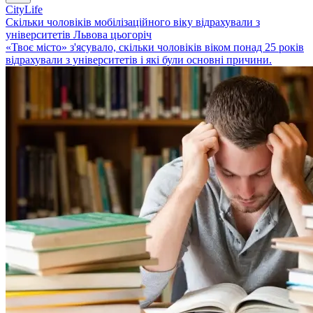
CityLife
Скільки чоловіків мобілізаційного віку відрахували з
університетів Львова цьогоріч
«Твоє місто» з'ясувало, скільки чоловіків віком понад 25 років
відрахували з університетів і які були основні причини.