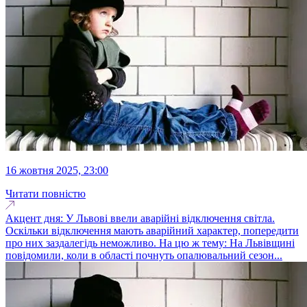
16 жовтня 2025, 23:00
Читати повністю
Акцент дня: У Львові ввели аварійні відключення світла.
Оскільки відключення мають аварійний характер, попередити
про них заздалегідь неможливо. На цю ж тему: На Львівщині
повідомили, коли в області почнуть опалювальний сезон...