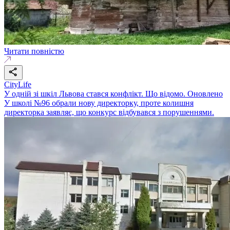
Читати повністю
CityLife
У одній зі шкіл Львова стався конфлікт. Що відомо. Оновлено
У школі №96 обрали нову директорку, проте колишня
директорка заявляє, що конкурс відбувався з порушеннями.