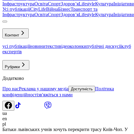
Інфраструктура
Освіта
Спорт
Здоровʼя
Lifestyle
Культура
Ініціатив
Усі публікації
CityLife
Війна
Бізнес
Транспорт та
Інфраструктура
Освіта
Спорт
Здоровʼя
Lifestyle
Культура
Ініціатив
Контент
усі публікації
новини
тексти
відео
колонки
публічні дискусії
клуб
експертів
Рубрики
Додатково
Про нас
Реклама у нашому медіа
Політика
Доступність
конфіденційності
зв'яжіться з нами
ua
en
pl
Батьки львівських учнів хочуть перекрити трасу Київ-Чоп. У