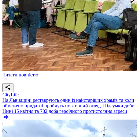
Читати повністю
CityLife
На Львівщині реставрують один із найстаріших храмів та коли
обмежено придатні пройдуть повторний огляд. Підсумки доби
Нині 15 квітня та 782 доба героїчного протистояння агресії
рф.