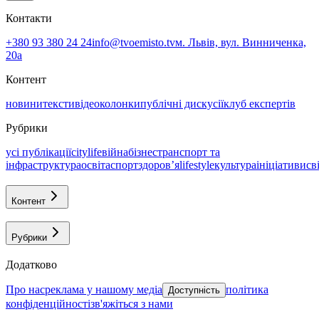
Контакти
+380 93 380 24 24
info@tvoemisto.tv
м. Львів, вул. Винниченка,
20а
Контент
новини
тексти
відео
колонки
публічні дискусії
клуб експертів
Рубрики
усі публікації
citylife
війна
бізнес
транспорт та
інфраструктура
освіта
спорт
здоровʼя
lifestyle
культура
ініціативи
св
Контент
Рубрики
Додатково
про нас
реклама у нашому медіа
політика
Доступність
конфіденційності
зв'яжіться з нами