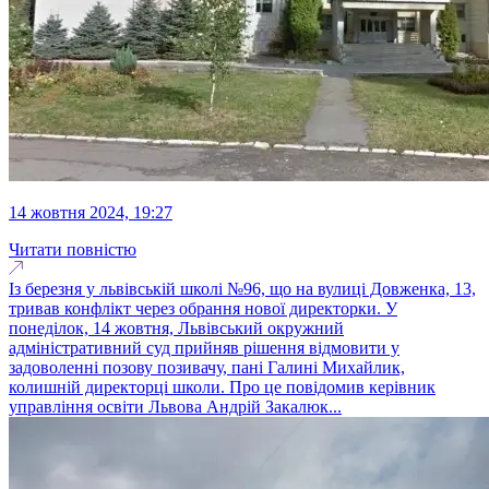
14 жовтня 2024, 19:27
Читати повністю
Із березня у львівській школі №96, що на вулиці Довженка, 13,
тривав конфлікт через обрання нової директорки. У
понеділок, 14 жовтня, Львівський окружний
адміністративний суд прийняв рішення відмовити у
задоволенні позову позивачу, пані Галині Михайлик,
колишній директорці школи. Про це повідомив керівник
управління освіти Львова Андрій Закалюк...