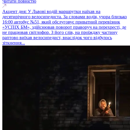
Читати повністю
Акцент дня: У Львові водій маршрутки наїхав на
десятирічного велосипедиста. За словами водія, учора близько
16:00 автобус №51, який обслуговує приватний перевізник
«УСПІХ БМ», здійснював поворот праворуч на перехресті, де
не працював світлофор. З його слів, на проїжджу частину
раптово виїхав велосипедист, внаслідок чого відбулось
зіткнення...