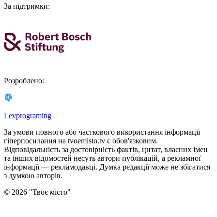
За підтримки
:
Розроблено
:
Levprograming
За умови повного або часткового використання iнформацiї
гіперпосилання на tvoemisto.tv є обов'язковим.
Відповідальність за достовірність фактів, цитат, власних імен
та інших відомостей несуть автори публікацій, а рекламної
інформації — рекламодавці. Думка редакцiї може не збiгатися
з думкою авторiв.
©
2026
"
Твоє місто
"