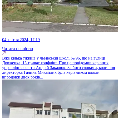
04 квітня 2024, 17:19
Читати повністю
Вже кілька тижнів у львівській школі № 96, що на вулиці
Довженка, 13 триває конфлікт. Про це повідомив керівник
управління освіти Андрій Закалюк. За його словами, колишня
директорка Галина Михайлик була керівником школи
впродовж двох років...