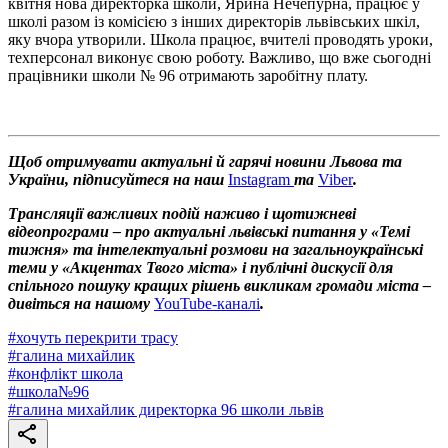
квітня нова директорка школи, Ярина Нечепурна, працює у
школі разом із комісією з інших директорів львівських шкіл,
яку вчора утворили. Школа працює, вчителі проводять уроки,
техперсонал виконує свою роботу. Важливо, що вже сьогодні
працівники школи № 96 отримають заробітну плату.
Щоб отримувати актуальні й гарячі новини Львова та
України, підписуйтеся на наш
Instagram
та
Viber
.
Трансляції важливих подій наживо і щотижневі
відеопрограми – про актуальні львівські питання у «Темі
тижня» та інтелектуальні розмови на загальноукраїнські
теми у «Акцентах Твого міста» і публічні дискусії для
спільного пошуку кращих рішень викликам громади міста –
дивіться на нашому
YouTube-каналі
.
#
хочуть перекрити трасу
#
галина михайлик
#
конфлікт школа
#
школа№96
#
галина михайлик директорка 96 школи львів