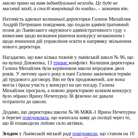
маємо право на вияв індивідуальної незгоди. Це буде не
масовий захід, а спосіб комунікації до влади»
, – зазначив він.
Натомість адвокат колишньої директорки Галини Михайлик
Андрій Петришин повідомив, що подали адміністративний
позов до Львівського окружного адміністративного суду з
вимогами щодо визнання рішення конкурсу незаконним і
щодо вчинення дій управління освіти в напрямку звільнення
нового директора.
Нагадаємо, що вже кілька тижнів у львівській школі № 96, що
на вулиці Довженка, 13
триває
конфлікт. Колишня директорка
Галина Михайлик була керівником школи впродовж двох
років. У лютому цього року в пані Галини закінчився термін
дії трудового договору. Він не був продовжений, але вона
могла і брала участь у конкурсі на цю посаду. Галина
Михайлик програла, а новою директоркою шляхом конкурсу
було обрано Ярину Нечепурну. Їй фізично не давали
потрапити до школи.
Додамо, що директорка школи № 96 МЖК-1 Ярина Нечепурна
в березні
повідомляла
, що написала заяву до поліції через те,
що їй пошкодили лобове скло автівки.
Згодом
у Львівській міській раді
повідомили
, що станом на 10