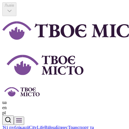
Львів
ua
en
pl
Усі публікації
CityLife
Війна
Бізнес
Транспорт та