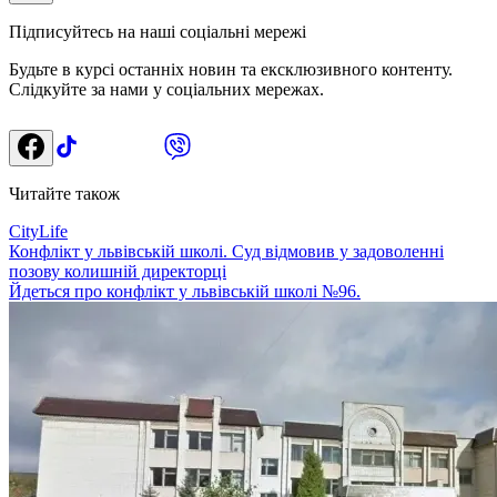
Підписуйтесь на наші соціальні мережі
Будьте в курсі останніх новин та ексклюзивного контенту.
Слідкуйте за нами у соціальних мережах.
Читайте також
CityLife
Конфлікт у львівській школі. Суд відмовив у задоволенні
позову колишній директорці
Йдеться про конфлікт у львівській школі №96.