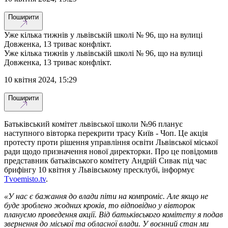
Поширити
Уже кілька тижнів у львівській школі № 96, що на вулиці
Довженка, 13 триває конфлікт.
Уже кілька тижнів у львівській школі № 96, що на вулиці
Довженка, 13 триває конфлікт.
10 квітня 2024, 15:29
Поширити
Батьківський комітет львівської школи №96 планує
наступного вівторка перекрити трасу Київ - Чоп. Це акція
протесту проти рішення управління освіти Львівської міської
ради щодо призначення нової директорки. Про це повідомив
представник батьківського комітету Андрій Сивак під час
брифінгу 10 квітня у Львівському пресклубі, інформує
Tvoemisto.tv
.
«У нас є бажання до влади піти на компроміс. Але якщо не
буде зроблено жодних кроків, то відповідно у вівторок
плануємо проведення акції. Від батьківського комітету я подав
звернення до міської та обласної влади. У воєнний стан ми