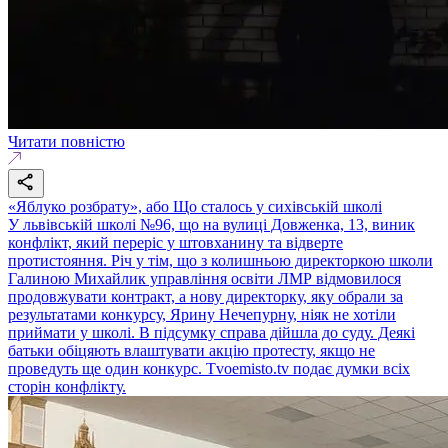
Читати повністю
«Яблуко розбрату», або Що сталось у сихівській школі
У львівській школі №96, що на вулиці Довженка, 13, виник
конфлікт, який переріс у штовханину та відверте
протистояння. Річ у тім, що з колишньою директоркою школи
Галиною Михайлик управління освіти ЛМР відмовилося
продовжувати контракт, а нову директорку, яку обрали за
результатами конкурсу, Ярину Нечепурну, ніяк не хотіли
приймати у школі. В підсумку справа дійшла до суду. Деякі
батьки обіцяють влаштувати акцію протесту, якщо не
проведуть ще один конкурс. Тvoemisto.tv подає думки всіх
сторін конфлікту.