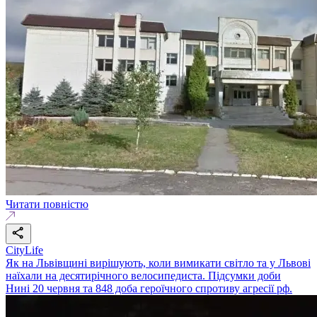
Читати повністю
CityLife
Як на Львівщині вирішують, коли вимикати світло та у Львові
наїхали на десятирічного велосипедиста. Підсумки доби
Нині 20 червня та 848 доба героїчного спротиву агресії рф.