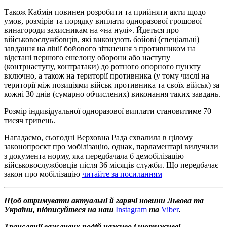
Також Кабмін повинен розробити та прийняти акти щодо
умов, розмірів та порядку виплати одноразової грошової
винагороди захисникам на «на нулі». Йдеться про
військовослужбовців, які виконують бойові (спеціальні)
завдання на лінії бойового зіткнення з противником на
відстані першого ешелону оборони або наступу
(контрнаступу, контратаки) до ротного опорного пункту
включно, а також на території противника (у тому числі на
території між позиціями військ противника та своїх військ) за
кожні 30 днів (сумарно обчислених) виконання таких завдань.
Розмір індивідуальної одноразової виплати становитиме 70
тисяч гривень.
Нагадаємо, сьогодні Верховна Рада схвалила в цілому
законопроєкт про мобілізацію, однак, парламентарі вилучили
з документа норму, яка передбачала б демобілізацію
військовослужбовців після 36 місяців служби. Що передбачає
закон про мобілізацію
читайте за посиланням
Щоб отримувати актуальні й гарячі новини Львова та
України, підписуйтеся на наш
Instagram
та
Viber
.
Трансляції важливих подій наживо і щотижневі