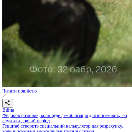
Читати повністю
Війна
Федоров розповів, коли буде демобілізація для військових, які
служили довгий період
Генштаб створить спеціальний калькулятор для розрахунку,
коли військовий зможе звільнитися зі служби