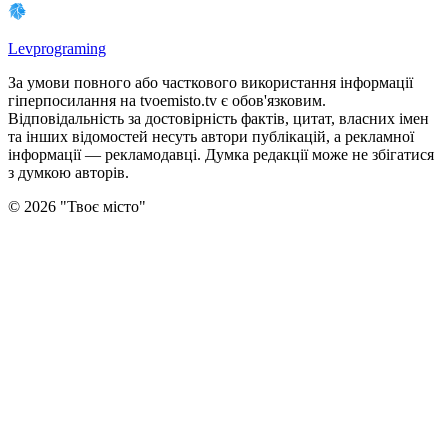
Levprograming
За умови повного або часткового використання iнформацiї
гіперпосилання на tvoemisto.tv є обов'язковим.
Відповідальність за достовірність фактів, цитат, власних імен
та інших відомостей несуть автори публікацій, а рекламної
інформації — рекламодавці. Думка редакцiї може не збiгатися
з думкою авторiв.
©
2026
"
Твоє місто
"