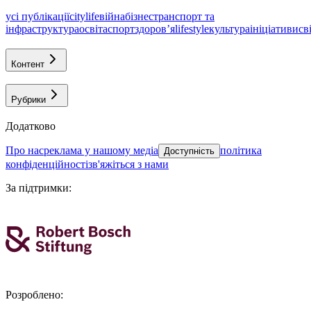
усі публікації
citylife
війна
бізнес
транспорт та
інфраструктура
освіта
спорт
здоровʼя
lifestyle
культура
ініціативи
св
Контент
Рубрики
Додатково
про нас
реклама у нашому медіа
політика
Доступність
конфіденційності
зв'яжіться з нами
За підтримки
:
Розроблено
: