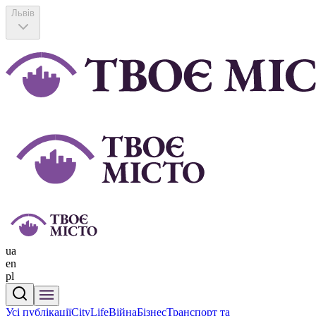
Львів
ua
en
pl
Усі публікації
CityLife
Війна
Бізнес
Транспорт та