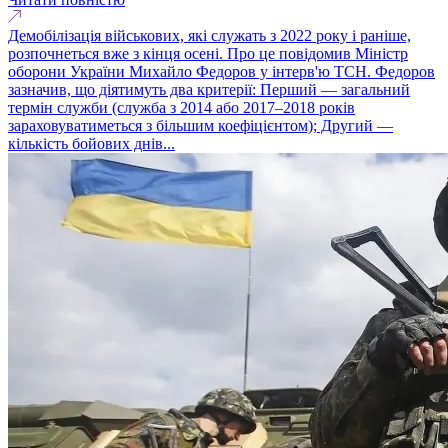
Демобілізація військових, які служать з 2022 року і раніше,
розпочнеться вже з кінця осені. Про це повідомив Міністр
оборони України Михайло Федоров у інтерв'ю ТСН. Федоров
зазначив, що діятимуть два критерії: Перший — загальний
термін служби (служба з 2014 або 2017–2018 років
зараховуватиметься з більшим коефіцієнтом); Другий —
кількість бойових днів...