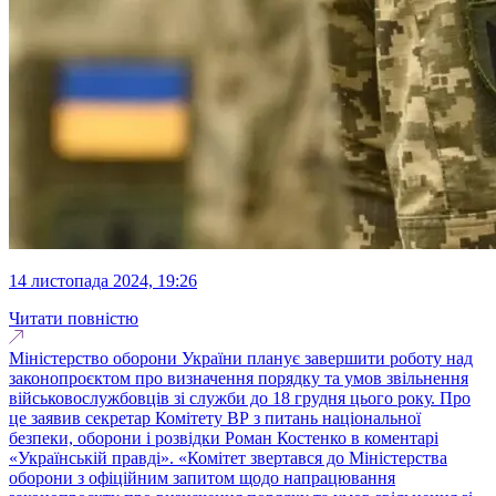
14 листопада 2024, 19:26
Читати повністю
Міністерство оборони України планує завершити роботу над
законопроєктом про визначення порядку та умов звільнення
військовослужбовців зі служби до 18 грудня цього року. Про
це заявив секретар Комітету ВР з питань національної
безпеки, оборони і розвідки Роман Костенко в коментарі
«Українській правді». «Комітет звертався до Міністерства
оборони з офіційним запитом щодо напрацювання