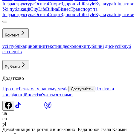
Інфраструктура
Освіта
Спорт
Здоровʼя
Lifestyle
Культура
Ініціатив
Усі публікації
CityLife
Війна
Бізнес
Транспорт та
Інфраструктура
Освіта
Спорт
Здоровʼя
Lifestyle
Культура
Ініціатив
Контент
усі публікації
новини
тексти
відео
колонки
публічні дискусії
клуб
експертів
Рубрики
Додатково
Про нас
Реклама у нашому медіа
Політика
Доступність
конфіденційності
зв'яжіться з нами
ua
en
pl
Демобілізація та ротація військових. Рада зобов'язала Кабмін