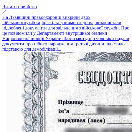
Читати повністю
На Львівщині правоохоронці викрили двох
військовослужбовців, які, за даними слідства, використали
підроблені документи для звільнення з військової служби. Про
це повідомили у Департаменті внутрішньої безпеки
Національної поліції України. Зазначають, що чоловіки надали
документи про нібито народження третьої дитини, що стало
підставою для демобілізації...