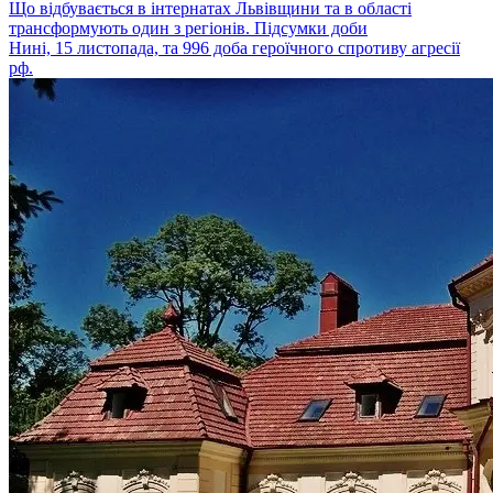
Що відбувається в інтернатах Львівщини та в області
трансформують один з регіонів. Підсумки доби
Нині, 15 листопада, та 996 доба героїчного спротиву агресії
рф.