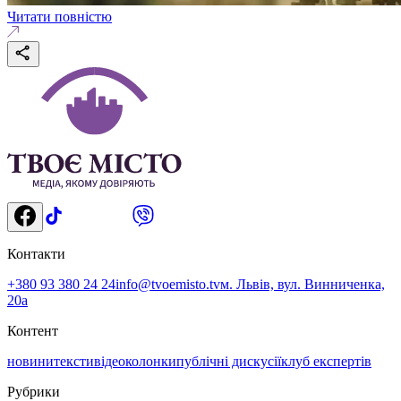
Читати повністю
Контакти
+380 93 380 24 24
info@tvoemisto.tv
м. Львів, вул. Винниченка,
20а
Контент
новини
тексти
відео
колонки
публічні дискусії
клуб експертів
Рубрики