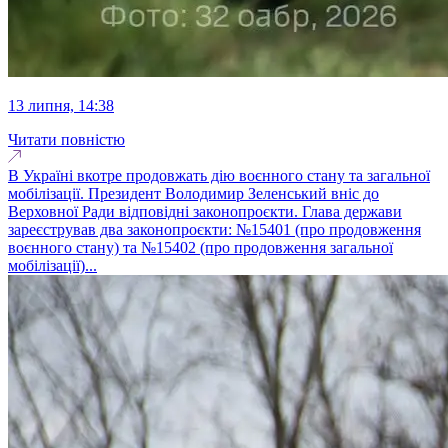
13 липня, 14:38
Читати повністю
В Україні вкотре продовжать дію воєнного стану та загальної
мобілізації. Президент Володимир Зеленський вніс до
Верховної Ради відповідні законопроєкти. Глава держави
зареєстрував два законопроєкти: №15401 (про продовження
воєнного стану) та №15402 (про продовження загальної
мобілізації)...