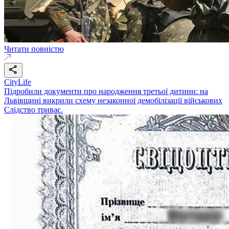
Читати повністю
CityLife
Підробили документи про народження третьої дитини: на
Львівщині викрили схему незаконної демобілізації військових
Слідство триває.