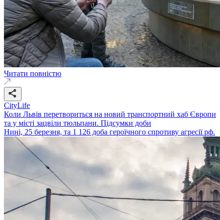
Читати повністю
CityLife
Коли Львів перетвориться на новий транспортний хаб Європи
та у місті зацвіли тюльпани. Підсумки доби
Нині, 25 березня, та 1 126 доба героїчного спротиву агресії рф.