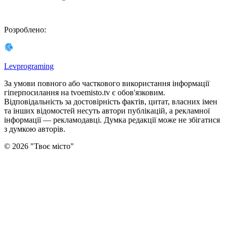
Розроблено
:
Levprograming
За умови повного або часткового використання iнформацiї
гіперпосилання на tvoemisto.tv є обов'язковим.
Відповідальність за достовірність фактів, цитат, власних імен
та інших відомостей несуть автори публікацій, а рекламної
інформації — рекламодавці. Думка редакцiї може не збiгатися
з думкою авторiв.
©
2026
"
Твоє місто
"