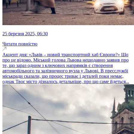
25 березня 2025, 06:30
Читати повністю
Акцент дня: «Львів – новий транспортний хаб Європи?» Що
про це відомо. Міський голова Львова нещодавно заявив про
те, що зараз одним з ключових напрямків є створення
автомобільного та залізничного вузла у Львові. В пресслужбі
міськради сказали, що процес триває і деталей поки немає,
однак Твоє місто дізналось детальніше, про що саме йдеться...