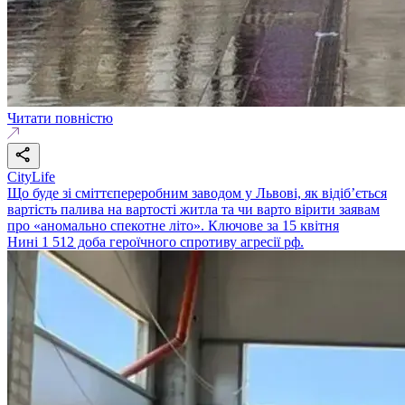
Читати повністю
CityLife
Що буде зі сміттєпереробним заводом у Львові, як відіб’ється
вартість палива на вартості житла та чи варто вірити заявам
про «аномально спекотне літо». Ключове за 15 квітня
Нині 1 512 доба героїчного спротиву агресії рф.