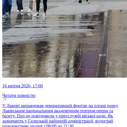
16 квітня 2026, 17:00
Читати повністю
У Львові запрацював декоративний фонтан на площі перед
Львівським національним академічним театром опери та
балету. Про це повідомили у пресслужбі міської ради. Як
зазначають у Галицькій районній адміністрації, водограй
працюватиме щодня з 08:00 до 21:30...