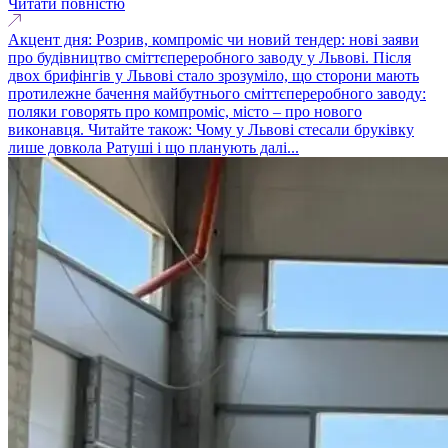
Читати повністю
Акцент дня: Розрив, компроміс чи новий тендер: нові заяви
про будівництво сміттєпереробного заводу у Львові. Після
двох брифінгів у Львові стало зрозуміло, що сторони мають
протилежне бачення майбутнього сміттєпереробного заводу:
поляки говорять про компроміс, місто – про нового
виконавця. Читайте також: Чому у Львові стесали бруківку
лише довкола Ратуші і що планують далі...