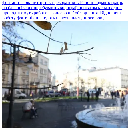
фонтани — як питні, так і декоративні. Районні адміністрації,
на балансі яких перебувають водограї, протягом кількох днів
проводитимуть роботи з консервації обладнання. Відновити
роботу фонтанів планують навесні наступного року...