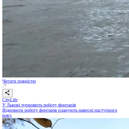
Читати повністю
CityLife
У Львові зупиняють роботу фонтанів
Відновити роботу фонтанів планують навесні наступного
року.