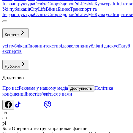
Інфраструктура
Освіта
Спорт
Здоровʼя
Lifestyle
Культура
Ініціатив
Усі публікації
CityLife
Війна
Бізнес
Транспорт та
Інфраструктура
Освіта
Спорт
Здоровʼя
Lifestyle
Культура
Ініціатив
Контент
усі публікації
новини
тексти
відео
колонки
публічні дискусії
клуб
експертів
Рубрики
Додатково
Про нас
Реклама у нашому медіа
Політика
Доступність
конфіденційності
зв'яжіться з нами
ua
en
pl
Біля Оперного театру запрацював фонтан