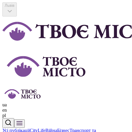
Львів
ua
en
pl
Усі публікації
CityLife
Війна
Бізнес
Транспорт та