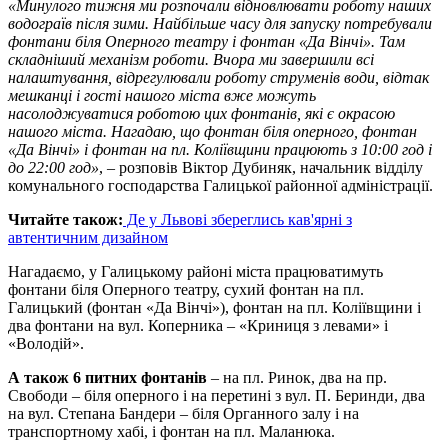
«Минулого тижня ми розпочали відновлювати роботу наших
водограїв після зими. Найбільше часу для запуску потребували
фонтани біля Оперного театру і фонтан «Да Вінчі». Там
складніший механізм роботи. Вчора ми завершили всі
налаштування, відрегулювали роботу струменів води, відтак
мешканці і гості нашого міста вже можуть
насолоджуватися роботою цих фонтанів, які є окрасою
нашого міста. Нагадаю, що фонтан біля оперного, фонтан
«Да Вінчі» і фонтан на пл. Коліївщини працюють з 10:00 год і
до 22:00 год»
, – розповів Віктор Дубиняк, начальник відділу
комунального господарства Галицької районної адміністрації.
Читайте також:
Де у Львові збереглись кав'ярні з
автентичним дизайном
Нагадаємо, у Галицькому районі міста працюватимуть
фонтани біля Оперного театру, сухий фонтан на пл.
Галицький (фонтан «Да Вінчі»), фонтан на пл. Коліївщини і
два фонтани на вул. Коперника – «Криниця з левами» і
«Володій».
А також 6 питних фонтанів
– на пл. Ринок, два на пр.
Свободи – біля оперного і на перетині з вул. П. Беринди, два
на вул. Степана Бандери – біля Органного залу і на
транспортному хабі, і фонтан на пл. Маланюка.