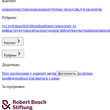
Контент
новини
тексти
відео
колонки
публічні дискусії
клуб експертів
Рубрики
усі публікації
citylife
війна
бізнес
транспорт та
інфраструктура
освіта
спорт
здоровʼя
lifestyle
культура
ініціативи
св
Контент
Рубрики
Додатково
про нас
реклама у нашому медіа
політика
Доступність
конфіденційності
зв'яжіться з нами
За підтримки
: