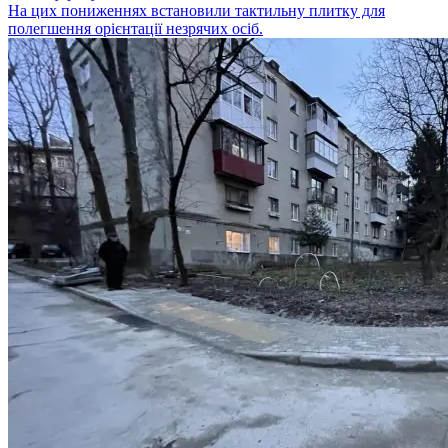
На цих пониженнях встановили тактильну плитку для
полегшення орієнтації незрячих осіб.