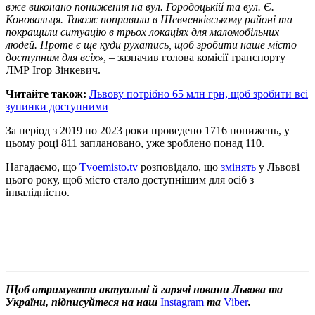
вже виконано пониження на вул. Городоцькій та вул. Є.
Коновальця. Також поправили в Шевченківському районі та
покращили ситуацію в трьох локаціях для маломобільних
людей. Проте є ще куди рухатись, щоб зробити наше місто
доступним для всіх»
, – зазначив голова комісії транспорту
ЛМР Ігор Зінкевич.
Читайте також:
Львову потрібно 65 млн грн, щоб зробити всі
зупинки доступними
За період з 2019 по 2023 роки проведено 1716 понижень, у
цьому році 811 заплановано, уже зроблено понад 110.
Нагадаємо, що
Tvoemisto.tv
розповідало, що
змінять
у Львові
цього року, щоб місто стало доступнішим для осіб з
інвалідністю.
Щоб отримувати актуальні й гарячі новини Львова та
України, підписуйтеся на наш
Instagram
та
Viber
.