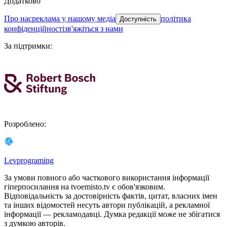
Додатково
про нас
реклама у нашому медіа
політика
Доступність
конфіденційності
зв'яжіться з нами
За підтримки
:
Розроблено
:
Levprograming
За умови повного або часткового використання iнформацiї
гіперпосилання на tvoemisto.tv є обов'язковим.
Відповідальність за достовірність фактів, цитат, власних імен
та інших відомостей несуть автори публікацій, а рекламної
інформації — рекламодавці. Думка редакцiї може не збiгатися
з думкою авторiв.