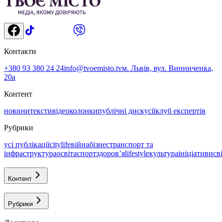
Контакти
+380 93 380 24 24
info@tvoemisto.tv
м. Львів, вул. Винниченка,
20а
Контент
новини
тексти
відео
колонки
публічні дискусії
клуб експертів
Рубрики
усі публікації
citylife
війна
бізнес
транспорт та
інфраструктура
освіта
спорт
здоровʼя
lifestyle
культура
ініціативи
св
Контент
Рубрики