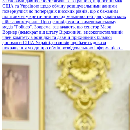
За словами давніх спостерігачів за Україною, відносини між
США та Україною щодо обміну розвідувальними даними
повернулися до попередніх високих рівнів, що є бажаним
поштовхом у критичний період можливостей для українських
військових зусиль. Про це повідомили в американському
медіа "Politico". Зокрема, зазначають, що сенатор Марк
Ворнер (демократ від штату Вірджинія), високопоставлений
член комітету з розвідки та давній прихильник більшої
допомоги США Україні, розповів, що бачить докази
покращення угоди про обмін розвідувальною інформацією...