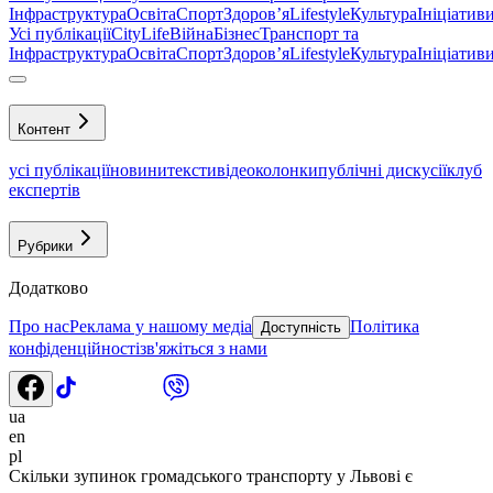
Інфраструктура
Освіта
Спорт
Здоровʼя
Lifestyle
Культура
Ініціатив
Усі публікації
CityLife
Війна
Бізнес
Транспорт та
Інфраструктура
Освіта
Спорт
Здоровʼя
Lifestyle
Культура
Ініціатив
Контент
усі публікації
новини
тексти
відео
колонки
публічні дискусії
клуб
експертів
Рубрики
Додатково
Про нас
Реклама у нашому медіа
Політика
Доступність
конфіденційності
зв'яжіться з нами
ua
en
pl
Скільки зупинок громадського транспорту у Львові є