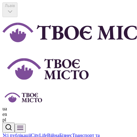
Львів
ua
en
pl
Усі публікації
CityLife
Війна
Бізнес
Транспорт та