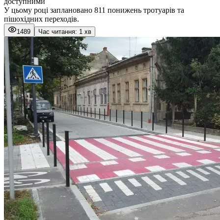
доступними
У цьому році заплановано 811 понижень тротуарів та
пішохідних переходів.
1489
Час читання: 1 хв