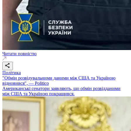
Читати повністю
Політика
"Обмін розвідувальними даними між США та Україною
відновився", — Politico
Американські сенатори заявляють, що обмін розвідданими
між США та Україною покращився.