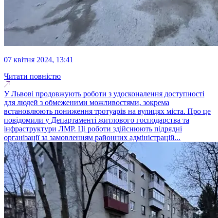
07 квітня 2024, 13:41
Читати повністю
У Львові продовжують роботи з удосконалення доступності
для людей з обмеженими можливостями, зокрема
встановлюють пониження тротуарів на вулицях міста. Про це
повідомили у Департаменті житлового господарства та
інфраструктури ЛМР. Ці роботи здійснюють підрядні
організації за замовленням районних адміністрацій...