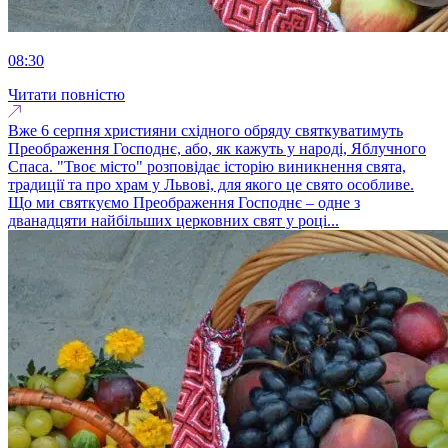
08:30
Читати повністю
Вже 6 серпня християни східного обряду святкуватимуть
Преображення Господнє, або, як кажуть у народі, Яблучного
Спаса. "Твоє місто" розповідає історію виникнення свята,
традиції та про храм у Львові, для якого це свято особливе.
Що ми святкуємо Преображення Господнє – одне з
дванадцяти найбільших церковних свят у році...