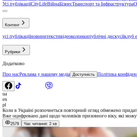
Усі публікації
CityLife
Війна
Бізнес
Транспорт та Інфраструктура
О
Контент
усі публікації
новини
тексти
відео
колонки
публічні дискусії
клуб 
Рубрики
Додатково
Про нас
Реклама у нашому медіа
Політика конфіден
Доступність
ua
en
pl
Коли в Україні розпочнеться повторний огляд обмежено прида
Вже оцифровано дані щодо чоловіків призовного віку, які можут
2579
Час читання: 2 хв