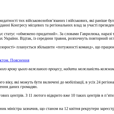
ридатності тих військовозобов’язаних і військових, які раніше б
іданні Конгресу місцевих та регіональних влад за участі президе
вує статус «обмежено придатний». За словами Гаврилюка, наразі
х України. Відтак, із середини травня, розпочнуть повторний о
озорості» планується збільшити «потужності команд», що працюю
єктом. Пояснення
го кроку цього важливого процесу, надати можливість кожному 
 віку, які можуть бути включені до мобілізації, в усіх 24 регіон
лення даних громадян.
вих центрів. З 11 лютого відкрито вже 10 таких центрів в п’яти 
ик міністра зазначив, що станом на 12 квітня рекрутери зареєс