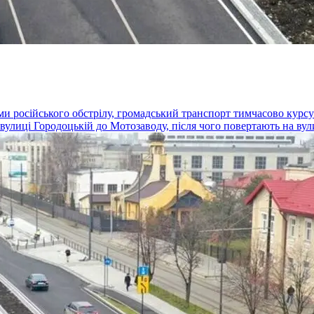
и російського обстрілу, громадський транспорт тимчасово курсує
по вулиці Городоцькій до Мотозаводу, після чого повертають на ву