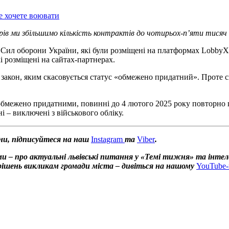
е хочете воювати
в ми збільшимо кількість контрактів до чотирьох-п’яти тисяч 
в Сил оборони України, які були розміщені на платформах LobbyX,
і розміщені на сайтах-партнерах.
закон, яким скасовується статус «обмежено придатний». Проте с
 обмежено придатними, повинні до 4 лютого 2025 року повторно п
і – виключені з військового обліку.
ни, підписуйтеся на наш
Instagram
та
Viber
.
и – про актуальні львівські питання у «Темі тижня» та інтел
х рішень викликам громади міста – дивіться на нашому
YouTube-