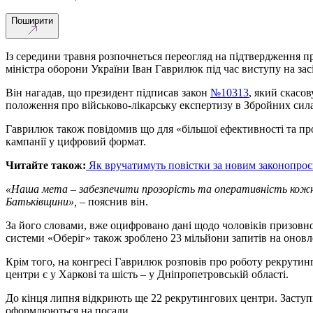
Поширити
Із середини травня розпочнеться переогляд на підтвердження п
міністра оборони України Іван Гаврилюк під час виступу на зас
Він нагадав, що президент підписав закон
№10313
, який скасо
положення про військово-лікарську експертизу в Збройних сила
Гаврилюк також повідомив що для «більшої ефективності та пр
кампанії у цифровий формат.
Читайте також:
Як вручатимуть повістки за новим законопро
«Наша мета – забезпечити прозорість та оперативність кожно
Батьківщини»,
– пояснив він.
За його словами, вже оцифровано дані щодо чоловіків призовного
системи «Оберіг» також зроблено 23 мільйони запитів на онов
Крім того, на конгресі Гаврилюк розповів про роботу рекрутинго
центри є у Харкові та шість – у Дніпропетровській області.
До кінця липня відкриють ще 22 рекрутингових центри. Заступн
оформлюються на посади.