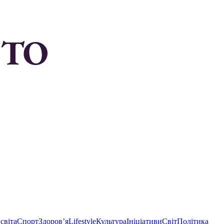
світа
Спорт
Здоровʼя
Lifestyle
Культура
Ініціативи
Світ
Політика