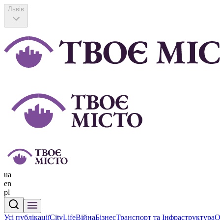
Львів
ua
en
pl
Усі публікації
CityLife
Війна
Бізнес
Транспорт та Інфраструктура
О