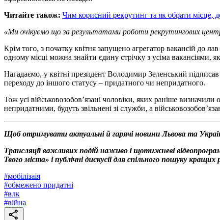
Читайте також:
Чим корисний рекрутинг та як обрати місце, д
«Ми очікуємо що за результатами роботи рекрутингових центрі
Крім того, з початку квітня запущено агрегатор вакансій до ла
одному місці можна знайти єдину стрічку з усіма вакансіями, як
Нагадаємо, у квітні президент Володимир Зеленський підписав 
переходу до іншого статусу – придатного чи непридатного.
Тож усі військовозобов’язані чоловіки, яких раніше визначили
непридатними, будуть звільнені зі служби, а військовозобов’язан
Щоб отримувати актуальні й гарячі новини Львова та Украї
Трансляції важливих подій наживо і щотижневі відеопрограм
Твого міста» і публічні дискусії для спільного пошуку кращи
#
мобілізаія
#
обмежено придатні
#
влк
#
війна