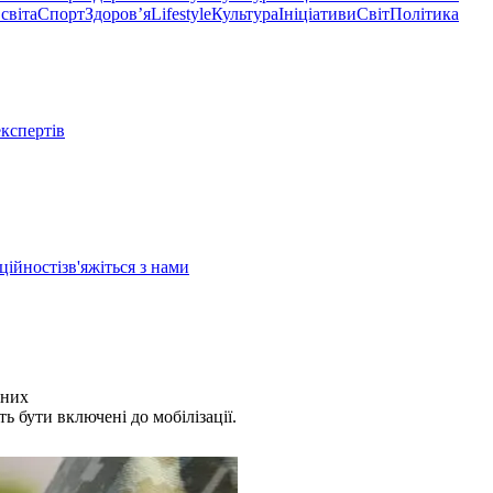
світа
Спорт
Здоровʼя
Lifestyle
Культура
Ініціативи
Світ
Політика
експертів
ційності
зв'яжіться з нами
тних
ь бути включені до мобілізації.