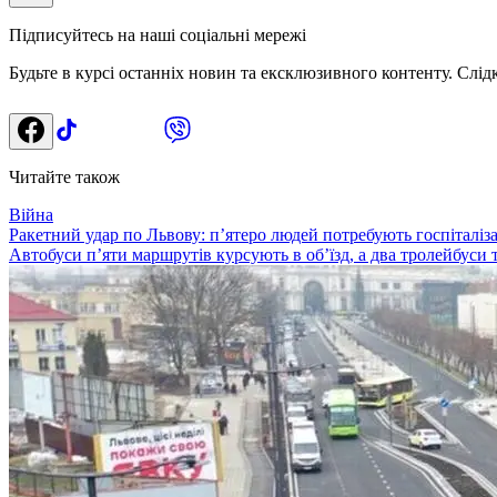
Підписуйтесь на наші соціальні мережі
Будьте в курсі останніх новин та ексклюзивного контенту. Слід
Читайте також
Війна
Ракетний удар по Львову: п’ятеро людей потребують госпіталізац
Автобуси п’яти маршрутів курсують в об’їзд, а два тролейбуси 