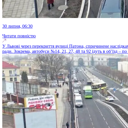
30 липня, 06:30
Читати повністю
У Львові через перекриття вулиці Патона, спричинене наслідкам
ради. Зокрема, автобуси №14, 21, 27, 48 та 92 їдуть в об’їзд – 