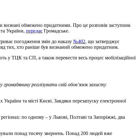
ули визнані обмежено придатними. Про це розповів заступник
нта України,
передає
Громадське.
 триває погодження змін до наказу
№402
, що затверджує
гляд тих, хто раніше був визнаний обмежено придатним.
ть у ТЦК та СП, а також перевести весь процес мобілізаційної
громадянину реалізувати свій обов’язок захисту
ах України та місті Києві. Завдяки перезапуску електронної
регіонах: по одному – у Львові, Полтаві та Запоріжжі, два
трували понад тисячу звернень. Понад 200 людей вже