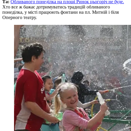
Та:
Обливаного понеділка на площі Ринок цьогоріч не буде.
Хто все ж бажає дотримуватись традицій обливаного
понеділка, у місті працюють фонтани на пл. Митній і біля
Оперного театру.