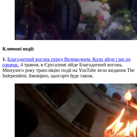
Ключові події:
1.
Благодатний вогонь перед Великоднем. Коли зійде і що це
означає.
4 травня, в Єрусалимі зійде Благодатний вогонь.
Минулого року трансляцію події на YouTube вело видання The
Independent, ймовірно, цьогоріч буде також.