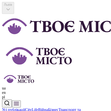
Львів
ua
en
pl
Усі публікації
CityLife
Війна
Бізнес
Транспорт та