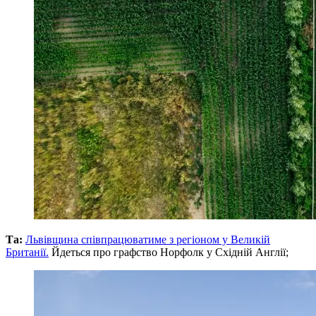
Та:
Львівщина співпрацюватиме з регіоном у Великій
Британії.
Йдеться про графство Норфолк у Східній Англії;