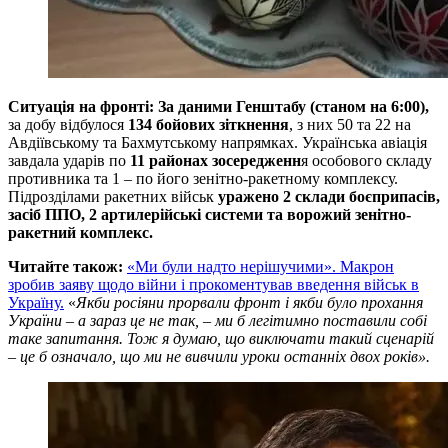
Ситуація на фронті: За даними Генштабу (станом на 6:00),
за добу відбулося
134 бойових зіткнення
, з них 50 та 22 на
Авдіївському та Бахмутському напрямках. Українська авіація
завдала ударів по
11 районах зосередженн
я особового складу
противника та 1 – по його зенітно-ракетному комплексу.
Підрозділами ракетних військ
уражено 2 склади боєприпасів,
засіб ППО, 2 артилерійські системи та ворожий зенітно-
ракетний комплекс.
Читайте також:
«Ми були надто нерішучими». Макрон
зробив заяву щодо війни і прокоментував введення військ в
Україну.
«
Якби росіяни прорвали фронт і якби було прохання
України – а зараз це не так, – ми б легітимно поставили собі
таке запитання. Тож я думаю, що виключати такий сценарій
– це б означало, що ми не вивчили уроки останніх двох років».