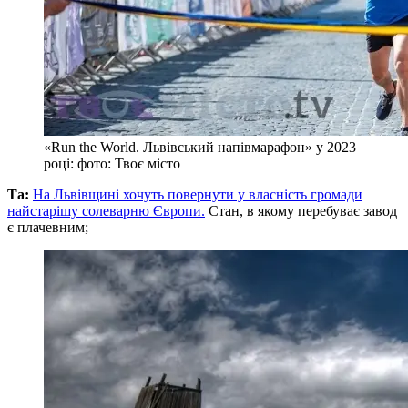
«Run the World. Львівський напівмарафон» у 2023
році: фото: Твоє місто
Та:
На Львівщині хочуть повернути у власність громади
найстарішу солеварню Європи.
Стан, в якому перебуває завод
є плачевним;