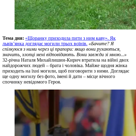
Тема дня:
«Щоранку приходила пити з ним каву». Як
львівʼянка доглядає могили трьох воїнів.
«Бачите? Я
спілкуюся з ними через ці прапори: якщо вони рухаються,
значить, хлопці мені відповідають. Вони завжди зі мною...»
32-річна Наталя Михайлишин-Кирич втратила на війні двох
найдорожчих людей – брата і чоловіка. Майже щодня жінка
приходить на їхні могили, щоб поговорити з ними. Доглядає
ще одну могилу без фото, імені й дати – місце вічного
спочинку невідомого Героя.