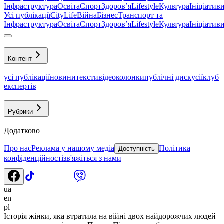
Інфраструктура
Освіта
Спорт
Здоровʼя
Lifestyle
Культура
Ініціатив
Усі публікації
CityLife
Війна
Бізнес
Транспорт та
Інфраструктура
Освіта
Спорт
Здоровʼя
Lifestyle
Культура
Ініціатив
Контент
усі публікації
новини
тексти
відео
колонки
публічні дискусії
клуб
експертів
Рубрики
Додатково
Про нас
Реклама у нашому медіа
Політика
Доступність
конфіденційності
зв'яжіться з нами
ua
en
pl
Історія жінки, яка втратила на війні двох найдорожчих людей