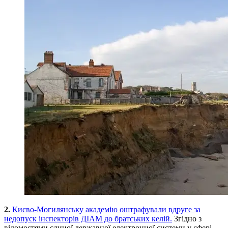
2.
Києво-Могилянську академію оштрафували вдруге за
недопуск інспекторів ДІАМ до братських келій.
Згідно з
відомостями єдиної державної електронної системи у сфері