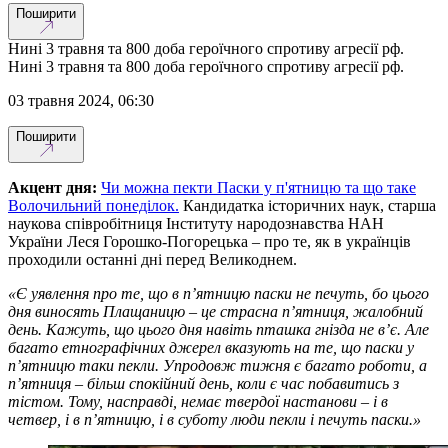
Поширити
Нині 3 травня та 800 доба героїчного спротиву агресії рф.
Нині 3 травня та 800 доба героїчного спротиву агресії рф.
03 травня 2024, 06:30
Поширити
Акцент дня:
Чи можна пекти Паски у п'ятницю та що таке
Волочильний понеділок.
Кандидатка історичних наук, старша
наукова співробітниця Інституту народознавства НАН
України Леся Горошко-Погорецька – про те, як в українців
проходили останні дні перед Великоднем.
«Є уявлення про те, що в п’ятницю паски не печуть, бо цього
дня виносять Плащаницю – це страсна п’ятниця, жалобний
день. Кажуть, що цього дня навіть пташка гнізда не в’є. Але
багато етнографічних джерел вказують на те, що паски у
п’ятницю таки пекли. Упродовж тижня є багато роботи, а
п’ятниця – більш спокійний день, коли є час побавитись з
тістом. Тому, насправді, немає твердої настанови – і в
четвер, і в п’ятницю, і в суботу люди пекли і печуть паски.»