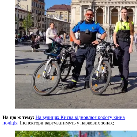
На цю ж тему:
На вулицях Києва відновлює роботу кінна
поліція.
Інспектори вартуватимуть у паркових зонах;