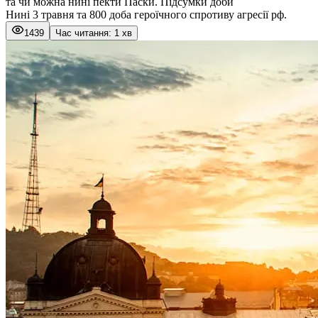
та чи можна нині пекти Паски. Підсумки доби
Нині 3 травня та 800 доба героїчного спротиву агресії рф.
1439
Час читання: 1 хв