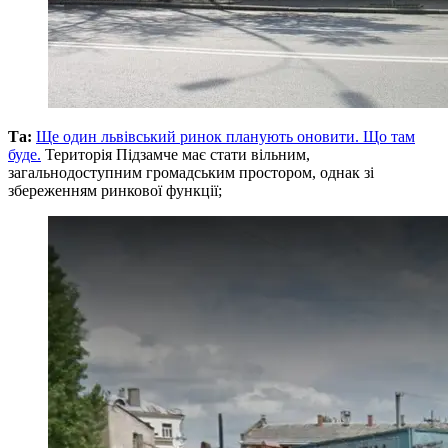
Та:
Ще один львівський ринок планують оновити. Що там
буде.
Територія Підзамче має стати вільним,
загальнодоступним громадським простором, однак зі
збереженням ринкової функції;