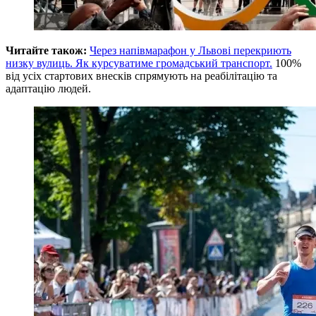
Читайте також:
Через напівмарафон у Львові перекриють
низку вулиць. Як курсуватиме громадський транспорт.
100%
від усіх стартових внесків спрямують на реабілітацію та
адаптацію людей.