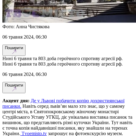
Фото: Анна Чистякова
06 травня 2024, 06:30
Поширити
Нині 6 травня та 803 доба героїчного спротиву агресії рф.
Нині 6 травня та 803 доба героїчного спротиву агресії рф.
06 травня 2024, 06:30
Поширити
Акцент дня:
Де у Львові побачити копію дохристиянської
писанки.
Навіть серед львів’ян мало хто знає, що у самому
центрі міста, в Святопокровському жіночому монастирі
Студійського Уставу УГКЦ, діє унікальна виставка писанок та
вишивок, що представляють різні куточки України. Тут навіть
є точна копія найдавнішої писанки, яку знайшли на теренах
України.
Tvoemisto.tv
запрошує на фотоекскурсію музеєм.