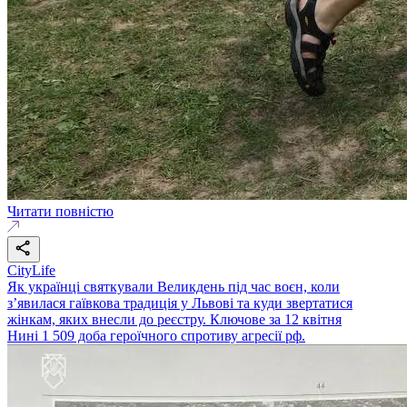
Читати повністю
CityLife
Як українці святкували Великдень під час воєн, коли
з’явилася гаївкова традиція у Львові та куди звертатися
жінкам, яких внесли до реєстру. Ключове за 12 квітня
Нині 1 509 доба героїчного спротиву агресії рф.