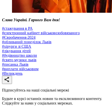
Слава Україні. Гарного Вам дня!
#
стажування в РА
#
електронний кабінет військовозобовязаного
#
Євробачення-2024
#
обливаний понеділок Львів
#
хірурги зі США
#
лікування дітей
#
будівництво школи
#
свято музики львів
#
писанка Львів
#
виплати військовим
#
Великдень
Підписуйтесь на наші соціальні мережі
Будьте в курсі останніх новин та ексклюзивного контенту.
Слідкуйте за нами у соціальних мережах.