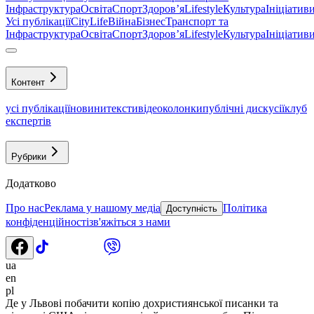
Інфраструктура
Освіта
Спорт
Здоровʼя
Lifestyle
Культура
Ініціатив
Усі публікації
CityLife
Війна
Бізнес
Транспорт та
Інфраструктура
Освіта
Спорт
Здоровʼя
Lifestyle
Культура
Ініціатив
Контент
усі публікації
новини
тексти
відео
колонки
публічні дискусії
клуб
експертів
Рубрики
Додатково
Про нас
Реклама у нашому медіа
Політика
Доступність
конфіденційності
зв'яжіться з нами
ua
en
pl
Де у Львові побачити копію дохристиянської писанки та