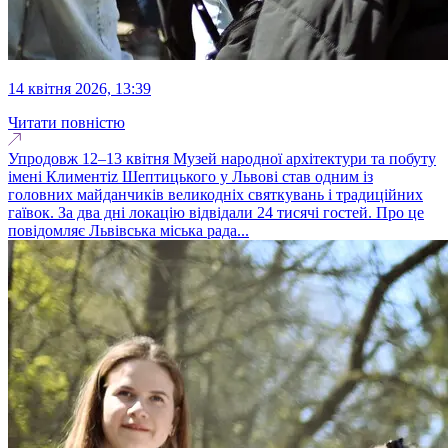
14 квітня 2026, 13:39
Читати повністю
Упродовж 12–13 квітня Музей народної архітектури та побуту
імені Климентіz Шептицького у Львові став одним із
головних майданчиків великодніх святкувань і традиційних
гаївок. За два дні локацію відвідали 24 тисячі гостей. Про це
повідомляє Львівська міська рада...