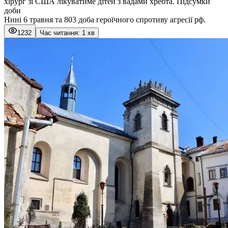
хірург зі США лікуватиме дітей з вадами хребта. Підсумки
доби
Нині 6 травня та 803 доба героїчного спротиву агресії рф.
1232
Час читання: 1 хв