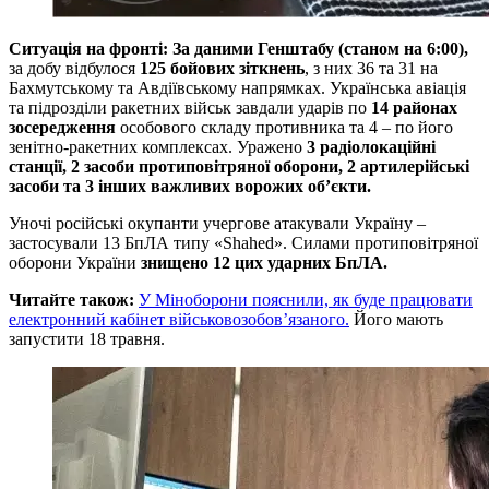
Ситуація на фронті: За даними Генштабу (станом на 6:00),
за добу відбулося
125 бойових зіткнень
, з них 36 та 31 на
Бахмутському та Авдіївському напрямках. Українська авіація
та підрозділи ракетних військ завдали ударів по
14 районах
зосередження
особового складу противника та 4 – по його
зенітно-ракетних комплексах. Уражено
3 радіолокаційні
станції, 2 засоби протиповітряної оборони, 2 артилерійські
засоби та 3 інших важливих ворожих об’єкти.
Уночі російські окупанти учергове атакували Україну –
застосували 13 БпЛА типу «Shahed». Силами протиповітряної
оборони України
знищено 12 цих ударних БпЛА.
Читайте також:
У Міноборони пояснили, як буде працювати
електронний кабінет військовозобов’язаного.
Його мають
запустити 18 травня.