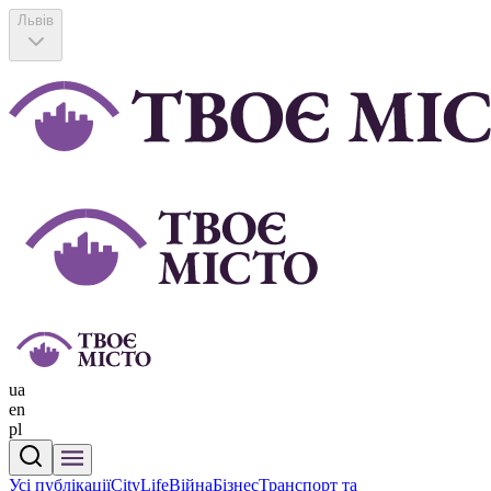
Львів
ua
en
pl
Усі публікації
CityLife
Війна
Бізнес
Транспорт та