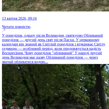
13 квітня 2026, 09:16
Читати повністю
У понеділок, одразу після Великодня, святкуємо Обливаний
понеділок — другий день свят після Пасхи. У церковному
календарі він знаний як Світлий понеділок і відкриває Світлу
седмицю — особливий період, коли продовжується радість
Воскресіння. Чому понеділок "обливаний" У народі другий
день Великодня має назву Обливаний понеділок — через
звичай обливатися водою...