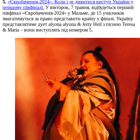
5.
«Євробачення-2024»: Коли і де дивитися виступ України у
першому півфіналі.
У вівторок, 7 травня, відбудеться перший
півфінал «Євробачення-2024» у Мальме, де 15 учасників
змагатимуться за право представити країну у фіналі. Україну
представлятиме дует alyona alyona & Jerry Heil з піснею Teresa
& Maria – вони виступлять під номером 5.