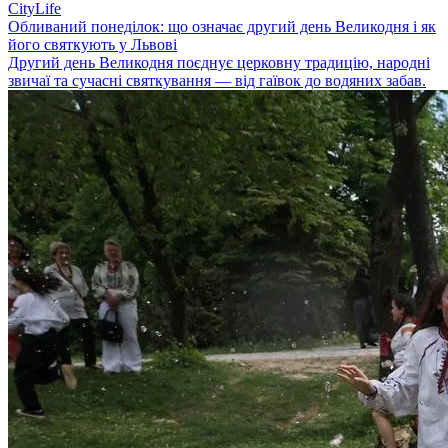
CityLife
Обливаний понеділок: що означає другий день Великодня і як
його святкують у Львові
Другий день Великодня поєднує церковну традицію, народні
звичаї та сучасні святкування — від гаївок до водяних забав.