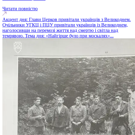
Читати повністю
Акцент дня: Глави Церков привітали українців з Великоднем.
Очільники УГКЦ і ПЦУ привітали українців із Великоднем,
наголосивши на перемозі життя над смертю і світла над
темрявою. Тема дня: «Найгірше було при москалях»...