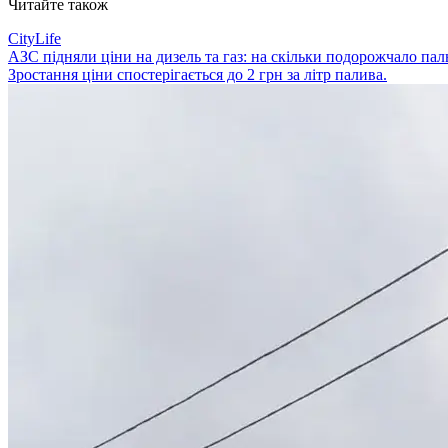
Читайте також
CityLife
АЗС підняли ціни на дизель та газ: на скільки подорожчало пал
Зростання ціни спостерігається до 2 грн за літр палива.