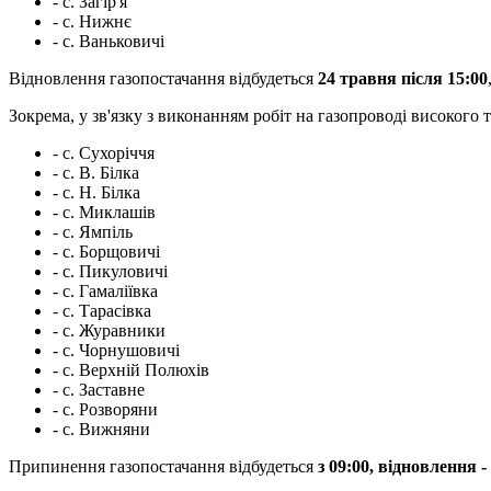
- с. Загір'я
- с. Нижнє
- с. Ваньковичі
Відновлення газопостачання відбудеться
24 травня після 15:00
Зокрема, у зв'язку з виконанням робіт на газопроводі високого
- с. Сухоріччя
- с. В. Білка
- с. Н. Білка
- с. Миклашів
- с. Ямпіль
- с. Борщовичі
- с. Пикуловичі
- с. Гамаліївка
- с. Тарасівка
- с. Журавники
- с. Чорнушовичі
- с. Верхній Полюхів
- с. Заставне
- с. Розворяни
- с. Вижняни
Припинення газопостачання відбудеться
з 09:00, відновлення -