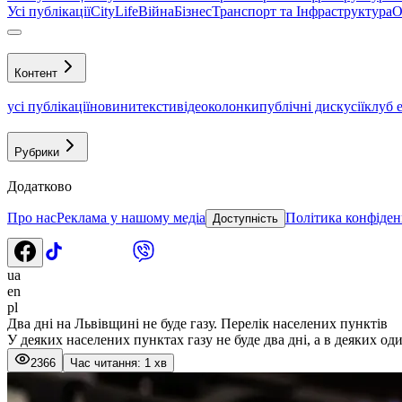
Усі публікації
CityLife
Війна
Бізнес
Транспорт та Інфраструктура
О
Контент
усі публікації
новини
тексти
відео
колонки
публічні дискусії
клуб 
Рубрики
Додатково
Про нас
Реклама у нашому медіа
Політика конфіден
Доступність
ua
en
pl
Два дні на Львівщині не буде газу. Перелік населених пунктів
У деяких населених пунктах газу не буде два дні, а в деяких од
2366
Час читання: 1 хв