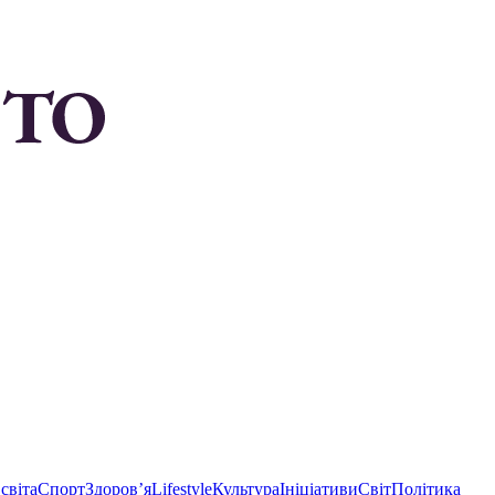
світа
Спорт
Здоровʼя
Lifestyle
Культура
Ініціативи
Світ
Політика