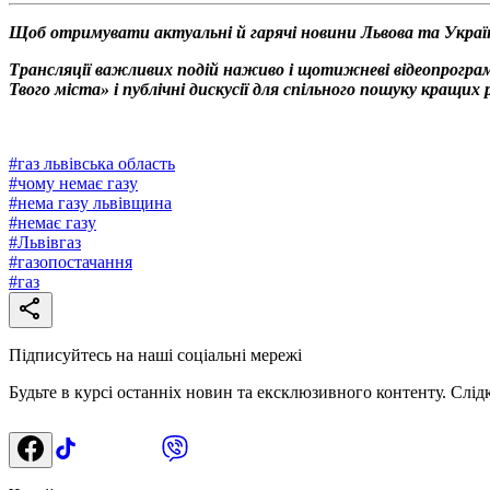
Щоб отримувати актуальні й гарячі новини Львова та Украї
Трансляції важливих подій наживо і щотижневі відеопрограм
Твого міста» і публічні дискусії для спільного пошуку кращи
#
газ львівська область
#
чому немає газу
#
нема газу львівщина
#
немає газу
#
Львівгаз
#
газопостачання
#
газ
Підписуйтесь на наші соціальні мережі
Будьте в курсі останніх новин та ексклюзивного контенту. Слід