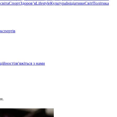
світа
Спорт
Здоровʼя
Lifestyle
Культура
Ініціативи
Світ
Політика
експертів
ційності
зв'яжіться з нами
ин.