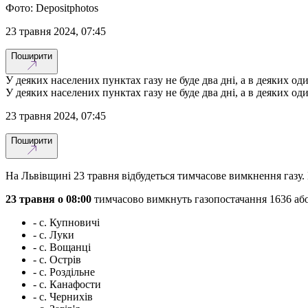
Фото: Depositphotos
23 травня 2024, 07:45
Поширити
У деяких населених пунктах газу не буде два дні, а в деяких од
У деяких населених пунктах газу не буде два дні, а в деяких од
23 травня 2024, 07:45
Поширити
На Львівщині 23 травня відбудеться тимчасове вимкнення газу. 
23 травня о 08:00
тимчасово вимкнуть газопостачання 1636 аб
- с. Купновичі
- с. Луки
- с. Вощанці
- с. Острів
- с. Роздільне
- с. Канафости
- с. Чернихів