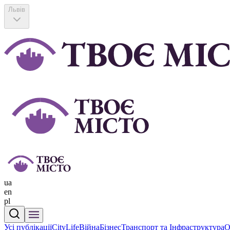
Львів
ua
en
pl
Усі публікації
CityLife
Війна
Бізнес
Транспорт та Інфраструктура
О