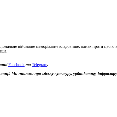
ціональне військове меморіальне кладовище, однак проти цього 
ища.
наші
Facebook
та
Telegram
.
толиці. Ми пишемо про міську культуру, урбаністику, інфрастр