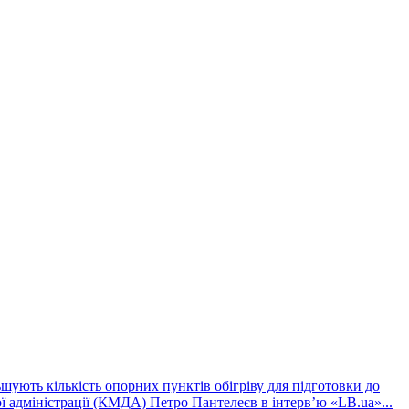
шують кількість опорних пунктів обігріву для підготовки до
ї адміністрації (КМДА) Петро Пантелеєв в інтервʼю «LB.ua»...