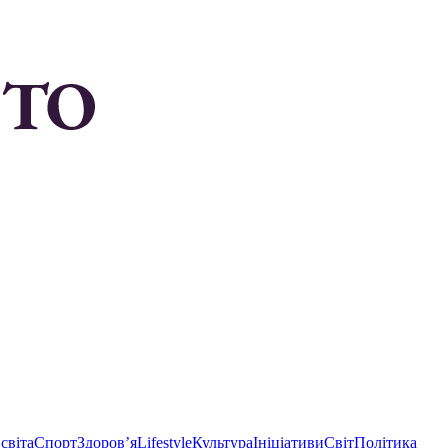
світа
Спорт
Здоровʼя
Lifestyle
Культура
Ініціативи
Світ
Політика