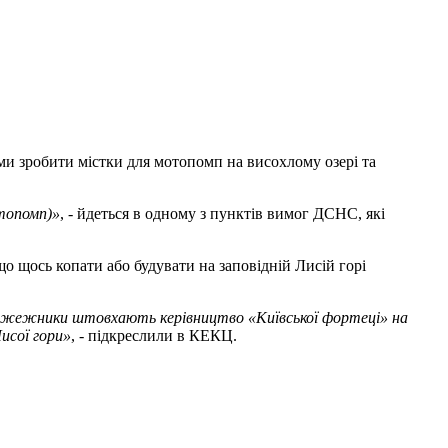
ми зробити містки для мотопомп на висохлому озері та
отопомп)»
, - йдеться в одному з пунктів вимог ДСНС, які
що щось копати або будувати на заповідній Лисій горі
 пожежники штовхають керівництво «Київської фортеці» на
исої гори»
, - підкреслили в КЕКЦ.