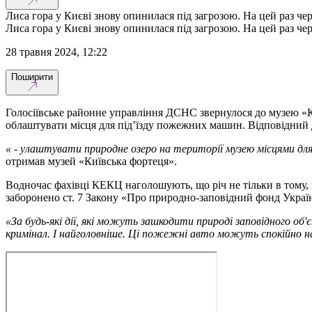
Лиса гора у Києві знову опинилася під загрозою. На цей раз че
Лиса гора у Києві знову опинилася під загрозою. На цей раз че
28 травня 2024, 12:22
Поширити
Голосіївське районне управління ДСНС звернулося до музею «К
облаштувати місця для під’їзду пожежних машин. Відповідний 
« - улаштувати природне озеро на території музею місцями дл
отримав музей «Київська фортеця».
Водночас фахівці КЕКЦ наголошують, що річ не тільки в тому, щ
заборонено ст. 7 Закону «Про природно-заповідний фонд Украї
«За будь-які дії, які можуть зашкодити природі заповідного 
кримінал. І найголовніше. Ці пожежні авто можуть спокійно наб