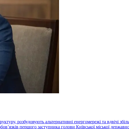
ктуру, розбудовують альтернативні енергомережі та вдвічі збіль
бовʼязків першого заступника голови Київської міської державно