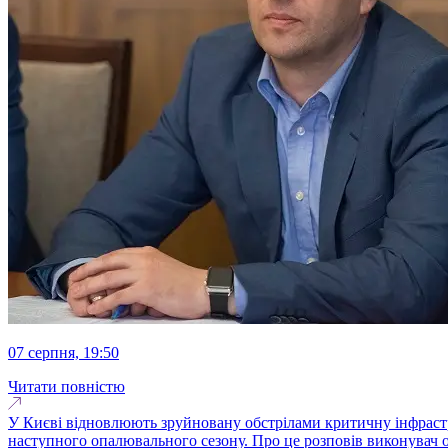
07 серпня, 19:50
Читати повністю
У Києві відновлюють зруйновану обстрілами критичну інфрастру
наступного опалювального сезону. Про це розповів виконувач о