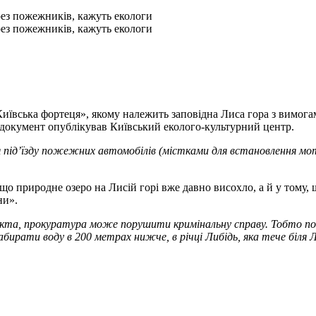
рез пожежників, кажуть екологи
рез пожежників, кажуть екологи
иївська фортеця», якому належить заповідна Лиса гора з вимога
документ опублікував Київський еколого-культурний центр.
я під’їзду пожежних автомобілів (містками для встановлення м
о природне озеро на Лисій горі вже давно висохло, а й у тому, 
ни».
об'єкта, прокуратура може порушити кримінальну справу. Тобто
ирати воду в 200 метрах нижче, в річці Либідь, яка тече біля Л