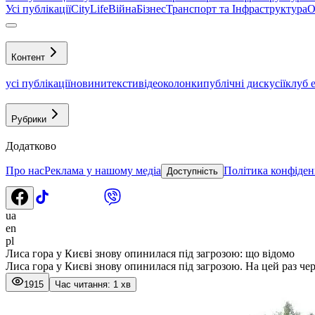
Усі публікації
CityLife
Війна
Бізнес
Транспорт та Інфраструктура
О
Контент
усі публікації
новини
тексти
відео
колонки
публічні дискусії
клуб 
Рубрики
Додатково
Про нас
Реклама у нашому медіа
Політика конфіден
Доступність
ua
en
pl
Лиса гора у Києві знову опинилася під загрозою: що відомо
Лиса гора у Києві знову опинилася під загрозою. На цей раз че
1915
Час читання: 1 хв