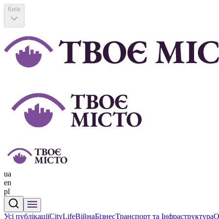
Київ
ua
en
pl
Усі публікації
CityLife
Війна
Бізнес
Транспорт та Інфраструктура
О