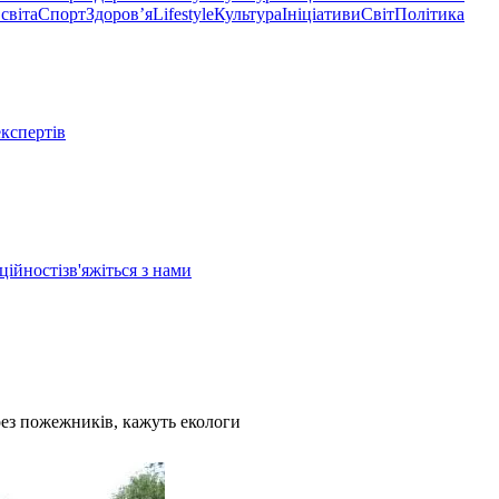
світа
Спорт
Здоровʼя
Lifestyle
Культура
Ініціативи
Світ
Політика
експертів
ційності
зв'яжіться з нами
рез пожежників, кажуть екологи