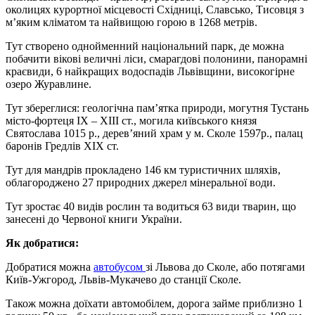
околицях курортної місцевості Східниці, Славсько, Тисовця з
м’яким кліматом та найвищою горою в 1268 метрів.
Тут створено однойменний національний парк, де можна
побачити вікові величні ліси, смарагдові полонини, панорамні
краєвиди, 6 найкращих водоспадів Львівщини, високогірне
озеро Журавлине.
Тут збереглися: геологічна пам’ятка природи, могутня Тустань
місто-фортеця IX – XIII ст., могила київського князя
Святослава 1015 р., дерев’яний храм у м. Сколе 1597р., палац
баронів Гредлів XIX ст.
Тут для мандрів прокладено 146 км туристичних шляхів,
облагороджено 27 природних джерел мінеральної води.
Тут зростає 40 видів рослин та водиться 63 види тварин, що
занесені до Червоної книги України.
Як добратися:
Добратися можна
автобусом
зі Львова до Сколе, або потягами
Київ-Ужгород, Львів-Мукачево до станції Сколе.
Також можна доїхати автомобілем, дорога займе приблизно 1