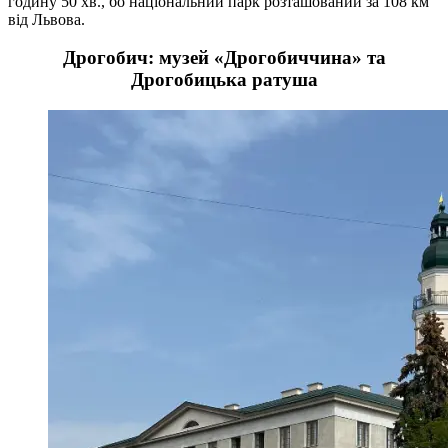
годину 50 хв., бо національний парк розташований за 108 км
від Львова.
Дрогобич: музей «Дрогобиччина» та
Дрогобицька ратуша