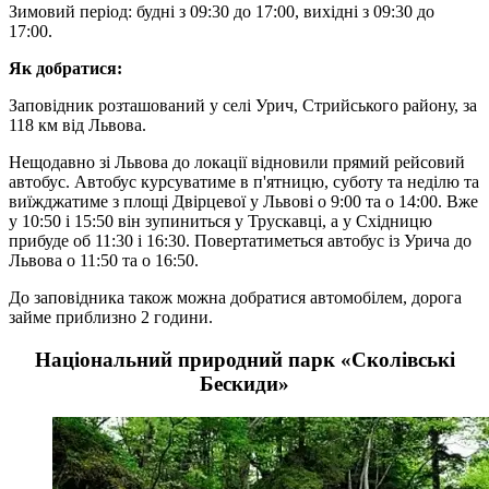
Зимовий період: будні з 09:30 до 17:00, вихідні з 09:30 до
17:00.
Як добратися:
Заповідник розташований у селі Урич, Стрийського району, за
118 км від Львова.
Нещодавно зі Львова до локації відновили прямий рейсовий
автобус. Автобус курсуватиме в п'ятницю, суботу та неділю та
виїжджатиме з площі Двірцевої у Львові о 9:00 та о 14:00. Вже
у 10:50 і 15:50 він зупиниться у Трускавці, а у Східницю
прибуде об 11:30 і 16:30. Повертатиметься автобус із Урича до
Львова о 11:50 та о 16:50.
До заповідника також можна добратися автомобілем, дорога
займе приблизно 2 години.
Національний природний парк «Сколівські
Бескиди»