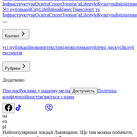
Інфраструктура
Освіта
Спорт
Здоровʼя
Lifestyle
Культура
Ініціатив
Усі публікації
CityLife
Війна
Бізнес
Транспорт та
Інфраструктура
Освіта
Спорт
Здоровʼя
Lifestyle
Культура
Ініціатив
Контент
усі публікації
новини
тексти
відео
колонки
публічні дискусії
клуб
експертів
Рубрики
Додатково
Про нас
Реклама у нашому медіа
Політика
Доступність
конфіденційності
зв'яжіться з нами
ua
en
pl
Найпопулярніші локації Львівщини. Що там можна побачити,