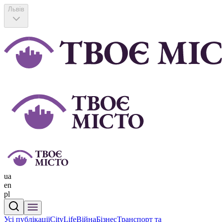
Львів
ua
en
pl
Усі публікації
CityLife
Війна
Бізнес
Транспорт та