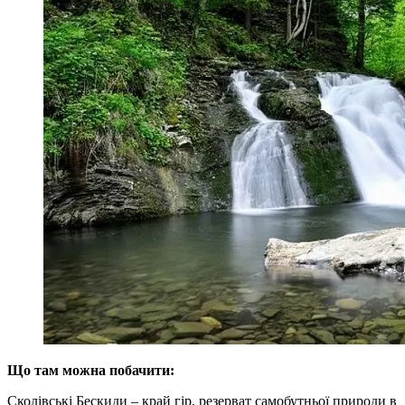
Що там можна побачити:
Сколівські Бескиди – край гір, резерват самобутньої природи в