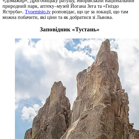
«Домажир», Дрогобицьку ратушу, Яворівський національний
природний парк, аптеку–музей Йогана Зега та «Гніздо
Яструба».
Tvoemisto.tv
розповідає, що це за локації, що там
можна побачити, які ціни та як добратися зі Львова.
Заповідник «Тустань»