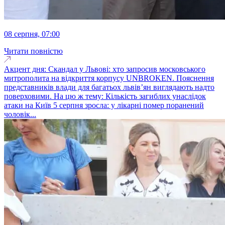
08 серпня, 07:00
Читати повністю
Акцент дня: Скандал у Львові: хто запросив московського
митрополита на відкриття корпусу UNBROKEN. Пояснення
представників влади для багатьох львів’ян виглядають надто
поверховими. На цю ж тему: Кількість загиблих унаслідок
атаки на Київ 5 серпня зросла: у лікарні помер поранений
чоловік...