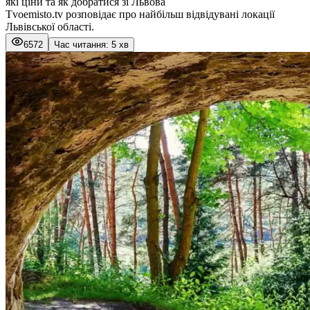
які ціни та як добратися зі Львова
Tvoemisto.tv розповідає про найбільш відвідувані локації
Львівської області.
6572
Час читання: 5 хв