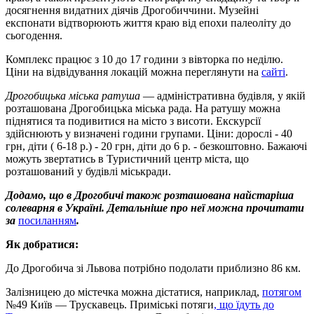
досягнення видатних діячів Дрогобиччини. Музейні
експонати відтворюють життя краю від епохи палеоліту до
сьогодення.
Комплекс працює з 10 до 17 години з вівторка по неділю.
Ціни на відвідування локацій можна переглянути на
сайті
.
Дрогобицька міська ратуша
— адміністративна будівля, у якій
розташована Дрогобицька міська рада. На ратушу можна
піднятися та подивитися на місто з висоти. Екскурсії
здійснюють у визначені години групами. Ціни: дорослі - 40
грн, діти ( 6-18 р.) - 20 грн, діти до 6 р. - безкоштовно. Бажаючі
можуть звертатись в Туристичний центр міста, що
розташований у будівлі міськради.
Додамо, що в Дрогобичі також розташована найстаріша
солеварня в Україні. Детальніше про неї можна прочитати
за
посиланням
.
Як добратися:
До Дрогобича зі Львова потрібно подолати приблизно 86 км.
Залізницею до містечка можна дістатися, наприклад,
потягом
№49 Київ — Трускавець. Приміські потяги
, що їдуть до