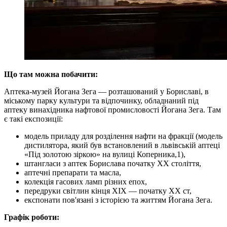
Що там можна побачити:
Аптека-музей Йогана Зега — розташований у Бориславі, в
міському парку культури та відпочинку, обладнаний під
аптеку винахідника нафтової промисловості Йогана Зега. Там
є такі експозиції:
модель приладу для розділення нафти на фракції (модель
дистилятора, який був встановлений в львівській аптеці
«Під золотою зіркою» на вулиці Коперника,1),
штангласи з аптек Борислава початку ХХ століття,
аптечні препарати та масла,
колекція гасових ламп різних епох,
передруки світлин кінця ХІХ — початку ХХ ст,
експонати пов'язані з історією та життям Йогана Зега.
Графік роботи: