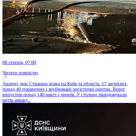
06 серпня, 07:00
Читати повністю
Акцент дня: Страшна атака на Київ та область: 17 загиблих,
понад 40 поранених і зруйновані логістичні центри. Ворог
випустив понад 140 ракет і дронів. У столиці ліквідовували
витік аміаку...