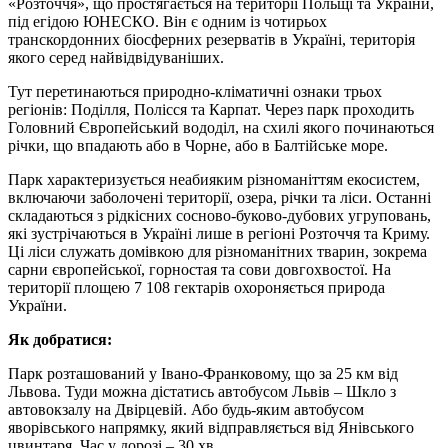
«Розточчя», що простягається на території Польщі та України,
під егідою ЮНЕСКО. Він є одним із чотирьох
транскордонних біосферних резерватів в Україні, територія
якого серед найвідвідуваніших.
Тут перетинаються природно-кліматичні ознаки трьох
регіонів: Поділля, Полісся та Карпат. Через парк проходить
Головний Європейський вододіл, на схилі якого починаються
річки, що впадають або в Чорне, або в Балтійське море.
Парк характеризується неабияким різноманіттям екосистем,
включаючи заболочені території, озера, річки та ліси. Останні
складаються з рідкісних сосново-буково-дубових угруповань,
які зустрічаються в Україні лише в регіоні Розточчя та Криму.
Ці ліси служать домівкою для різноманітних тварин, зокрема
сарни європейської, горностая та сови довгохвостої. На
території площею 7 108 гектарів охороняється природа
України.
Як добратися:
Парк розташований у Івано-Франковому, що за 25 км від
Львова. Туди можна дістатись автобусом Львів – Шкло з
автовокзалу на Двірцевій. Або будь-яким автобусом
яворівського напрямку, який відправляється від Янівського
цвинтаря. Час у дорозі – 30 хв.