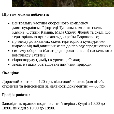
Що там можна побачити:
центральну частина оборонного комплексу
давньоукраїнської фортеці Тустань: комплекс скель
Камінь, Острий Камінь, Мала Скеля, Жолоб та скелі, що
територіально прилягають до хребта Воронового;
прилеглу до вказаних скель територію з культурними
шарами від найдавніших часів до періоду середньовіччя;
систему оборони (багаторядні рови та вали) наскельного
комплексу Тустань;
гідроспоруду (дамбу) в урочищі Стави;
землі, на яких розташовані пам’ятки природи.
Яка ціна:
Дорослий квиток — 120 грн, пільговий квиток (для дітей,
студентів та пенсіонерів за наявності документів) — 60 грн.
Графік роботи:
Заповідник працює щодня в літній період : будні з 10:00 до
18:00, вихідні з 10:00 до 18:00.