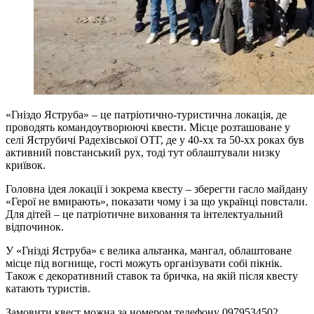
«Гніздо Яструба» – це патріотично-туристична локація, де
проводять командоутворюючі квести. Місце розташоване у
селі Яструбичі Радехівської ОТГ, де у 40-хх та 50-хх роках був
активний повстанський рух, тоді тут облаштували низку
криївок.
Головна ідея локації і зокрема квесту – зберегти гасло майдану
«Герої не вмирають», показати чому і за що українці повстали.
Для дітей – це патріотичне виховання та інтелектуальний
відпочинок.
У «Гнізді Яструба» є велика альтанка, мангал, облаштоване
місце під вогнище, гості можуть організувати собі пікнік.
Також є декоративний ставок та бричка, на якій після квесту
катають туристів.
Замовити квест можна за номером телефону 0979534502.