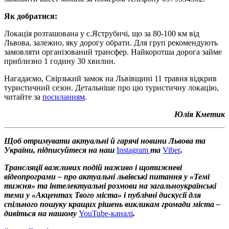
Як добратися:
Локація розташована у с.Яструбичі, що за 80-100 км від
Львова, залежно, яку дорогу обрати. Для груп рекомендують
замовляти організований трансфер. Найкоротша дорога займе
приблизно 1 годину 30 хвилин.
Нагадаємо, Свірзький замок на Львівщині 11 травня відкрив
туристичний сезон. Детальніше про цю туристичну локацію,
читайте за
посиланням
.
Юлія Кметик
Щоб отримувати актуальні й гарячі новини Львова та
України, підписуйтеся на наш
Instagram
та
Viber
.
Трансляції важливих подій наживо і щотижневі
відеопрограми – про актуальні львівські питання у «Темі
тижня» та інтелектуальні розмови на загальноукраїнські
теми у «Акцентах Твого міста» і публічні дискусії для
спільного пошуку кращих рішень викликам громади міста –
дивіться на нашому
YouTube-каналі
.