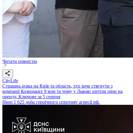
Читати повністю
CityLife
Страшна атака на Київ та область, хто хоче стягнути з
компанії Козицьких 9 млн та чому у Львові злетіли ціни на
оренду. Ключове за 5 серпня
Нині 1 625 доба героїчного спротиву агресії рф.