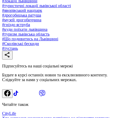
#
локації львівщини
#
туристичні локації львівської області
#
яворівський нацпарк
#
дрогобицька ратуша
#
музей дрогобиччина
#
гніздо яструба
#
куди поїхати львівщина
#
туризм львівська область
#
Що подивитись на Львівщині
#
Сколівські бескиди
#
тустань
Підписуйтесь на наші соціальні мережі
Будьте в курсі останніх новин та ексклюзивного контенту.
Слідкуйте за нами у соціальних мережах.
Читайте також
CityLife