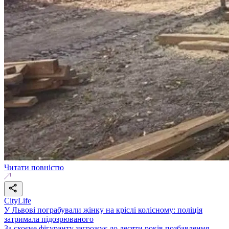
Читати повністю
CityLife
У Львові пограбували жінку на кріслі колісному: поліція
затримала підозрюваного
За скоєне фігуранту загрожує до десяти років позбавлення