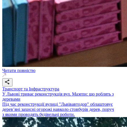
Читати повністю
Транспорт та Інфраструктура
У Львові триває реконструкція вул. Мазепи: що роблять з
деревами
Під час реконструкції вулиці "Львівавтодор" облаштовує
дерев’яні захисні огорожі навколо стовбурів дерев, поруч
з якими проводять будівельні роботи.