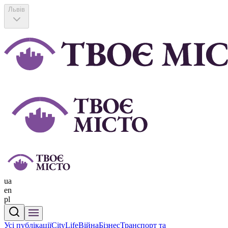
Львів
ua
en
pl
Усі публікації
CityLife
Війна
Бізнес
Транспорт та