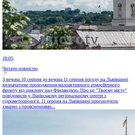
18:05
Читати повністю
З вечора 10 серпня до вечора 11 серпня погоду на Львівщині
визначатиме проходження малоактивного атмосферного
фронту від циклону над Фінляндією. Про це "Твоєму місту"
повідомили у Львівському регіональному центрі з
гідрометеорології. 11 серпня на Львівщині прогнозують
хмарно з проясненнями...