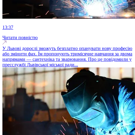
13:37
Читати повністю
У Львові дорослі зможуть безплатно опанувати нову професію
або змінити фах. Їм пропонують тримісячне навчання за двома
напрямами — сантехніка та зварювання. Про це повідомили у
пресслужбі Львівської міської ради...