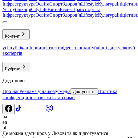
Інфраструктура
Освіта
Спорт
Здоровʼя
Lifestyle
Культура
Ініціатив
Усі публікації
CityLife
Війна
Бізнес
Транспорт та
Інфраструктура
Освіта
Спорт
Здоровʼя
Lifestyle
Культура
Ініціатив
Контент
усі публікації
новини
тексти
відео
колонки
публічні дискусії
клуб
експертів
Рубрики
Додатково
Про нас
Реклама у нашому медіа
Політика
Доступність
конфіденційності
зв'яжіться з нами
ua
en
pl
Де можна здати кров у Львові та як підготуватися