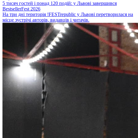
5 тисяч гостей і понад 120 подій: у Львові завершився
BestsellerFest 2026
На три дні територія !FESTrepublic у Львові перетворилася на
місце зустрічі авторів, видавців і читачів.