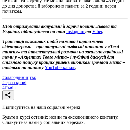
не вживати кофеїну. Не можна вживати алкоголь за 48 годин
до дня донорства й заборонено палити за 2 години перед
початком.
Щоб отримувати актуальні й гарячі новини Львова та
України, підписуйтеся на наш
Instagram
та
Viber
.
Трансляції важливих подій наживо і щотижневі
відеопрограми – про актуальні львівські питання у «Темі
тижня» та інтелектуальні розмови на загальноукраїнські
теми у «Акцентах Твого міста» і публічні дискусії для
спільного пошуку кращих рішень викликам громади міста –
дивіться на нашому
YouTube-каналі
.
#
благодійництво
#
здача крові
#
Львів
Підписуйтесь на наші соціальні мережі
Будьте в курсі останніх новин та ексклюзивного контенту.
Слідкуйте за нами у соціальних мережах.