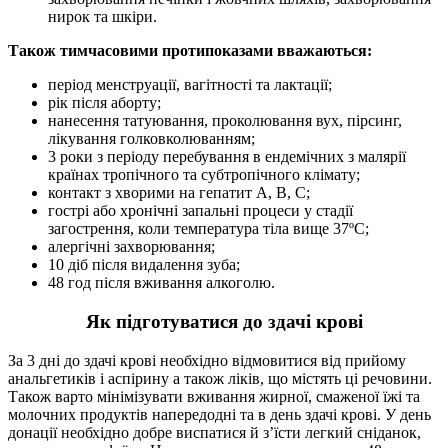
нирок та шкіри.
Також тимчасовими протипоказами вважаються:
період менструації, вагітності та лактації;
рік після аборту;
нанесення татуювання, проколювання вух, пірсинг,
лікування голковколюванням;
3 роки з періоду перебування в ендемічних з малярії
країнах тропічного та субтропічного клімату;
контакт з хворими на гепатит А, В, С;
гострі або хронічні запальні процеси у стадії
загострення, коли температура тіла вище 37ºС;
алергічні захворювання;
10 діб після видалення зуба;
48 год після вживання алкоголю.
Як підготуватися до здачі крові
За 3 дні до здачі крові необхідно відмовитися від прийому
анальгетиків і аспірину а також ліків, що містять ці речовини.
Також варто мінімізувати вживання жирної, смаженої їжі та
молочних продуктів напередодні та в день здачі крові. У день
донації необхідно добре виспатися й з’їсти легкий сніданок,