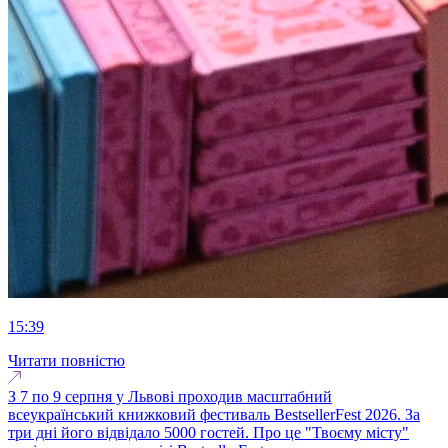
15:39
Читати повністю
З 7 по 9 серпня у Львові проходив масштабний
всеукраїнський книжковий фестиваль BestsellerFest 2026. За
три дні його відвідало 5000 гостей. Про це "Твоєму місту"