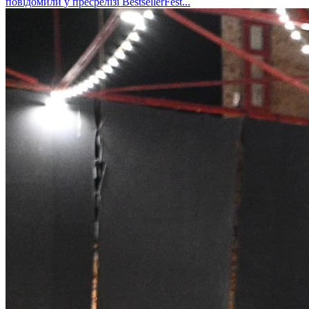
повідомили у пресрелізі BestsellerFest...