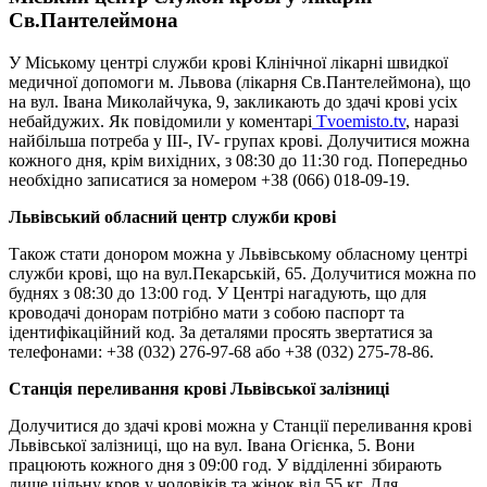
Св.Пантелеймона
У Міському центрі служби крові Клінічної лікарні швидкої
медичної допомоги м. Львова (лікарня Св.Пантелеймона), що
на вул. Івана Миколайчука, 9, закликають до здачі крові усіх
небайдужих. Як повідомили у коментарі
Tvoemisto.tv
, наразі
найбільша потреба у ІІІ-, ІV- групах крові. Долучитися можна
кожного дня, крім вихідних, з 08:30 до 11:30 год. Попередньо
необхідно записатися за номером +38 (066) 018-09-19.
Львівський обласний центр служби крові
Також стати донором можна у Львівському обласному центрі
служби крові, що на вул.Пекарській, 65. Долучитися можна по
буднях з 08:30 до 13:00 год. У Центрі нагадують, що для
кроводачі донорам потрібно мати з собою паспорт та
ідентифікаційний код. За деталями просять звертатися за
телефонами: +38 (032) 276-97-68 або +38 (032) 275-78-86.
Станція переливання крові Львівської залізниці
Долучитися до здачі крові можна у Станції переливання крові
Львівської залізниці, що на вул. Івана Огієнка, 5. Вони
працюють кожного дня з 09:00 год. У відділенні збирають
лише цільну кров у чоловіків та жінок від 55 кг. Для