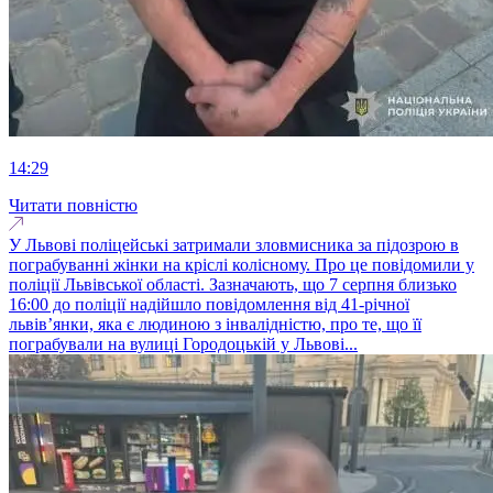
14:29
Читати повністю
У Львові поліцейські затримали зловмисника за підозрою в
пограбуванні жінки на кріслі колісному. Про це повідомили у
поліції Львівської області. Зазначають, що 7 серпня близько
16:00 до поліції надійшло повідомлення від 41-річної
львів’янки, яка є людиною з інвалідністю, про те, що її
пограбували на вулиці Городоцькій у Львові...