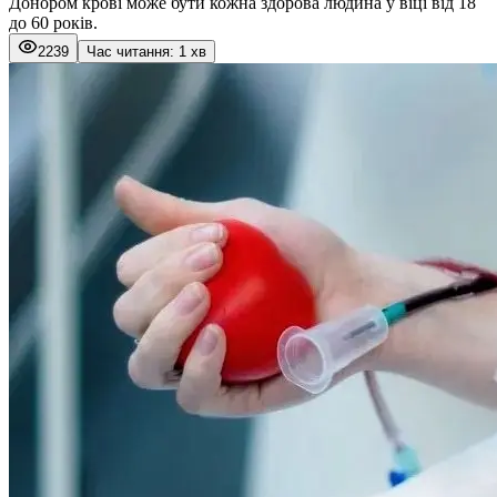
Донором крові може бути кожна здорова людина у віці від 18
до 60 років.
2239
Час читання: 1 хв