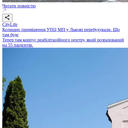
Читати повністю
CityLife
Колишнє приміщення УПЦ МП у Львові перебудували. Що
там буде
Тепер там корпус реабілітаційного центру, який розрахований
на 55 пацієнтів.