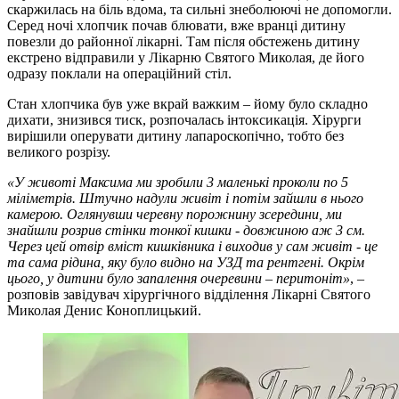
скаржилась на біль вдома, та сильні знеболюючі не допомогли.
Серед ночі хлопчик почав блювати, вже вранці дитину
повезли до районної лікарні. Там після обстежень дитину
екстрено відправили у Лікарню Святого Миколая, де його
одразу поклали на операційний стіл.
Стан хлопчика був уже вкрай важким – йому було складно
дихати, знизився тиск, розпочалась інтоксикація. Хірурги
вирішили оперувати дитину лапароскопічно, тобто без
великого розрізу.
«У животі Максима ми зробили 3 маленькі проколи по 5
міліметрів. Штучно надули живіт і потім зайшли в нього
камерою. Оглянувши черевну порожнину зсередини, ми
знайшли розрив стінки тонкої кишки - довжиною аж 3 см.
Через цей отвір вміст кишківника і виходив у сам живіт - це
та сама рідина, яку було видно на УЗД та рентгені. Окрім
цього, у дитини було запалення очеревини – перитоніт»
, –
розповів завідувач хірургічного відділення Лікарні Святого
Миколая Денис Коноплицький.