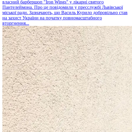
власний барбершоп "Iron Wings" у лікарні святого
Пантелеймона. Про це повідомили у пресслужбі Львівської
міської ради. Зазначають, що Василь Курило добровільно став
на захист України на початку повномасштабного
вторгнення...