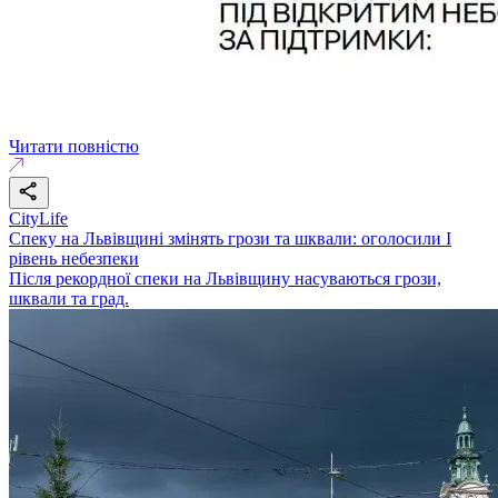
Читати повністю
CityLife
Спеку на Львівщині змінять грози та шквали: оголосили І
рівень небезпеки
Після рекордної спеки на Львівщину насуваються грози,
шквали та град.