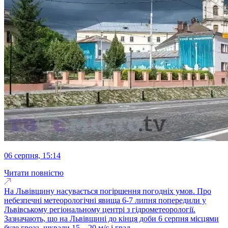
06 серпня, 15:14
Читати повністю
На Львівщину насувається погіршення погодніх умов. Про
небезпечні метеорологічні явища 6-7 липня попередили у
Львівському регіональному центрі з гідрометеорології.
Зазначають, що на Львівщині до кінця доби 6 серпня місцями
буде гроза, шквали 15 – 20 м/с і град...