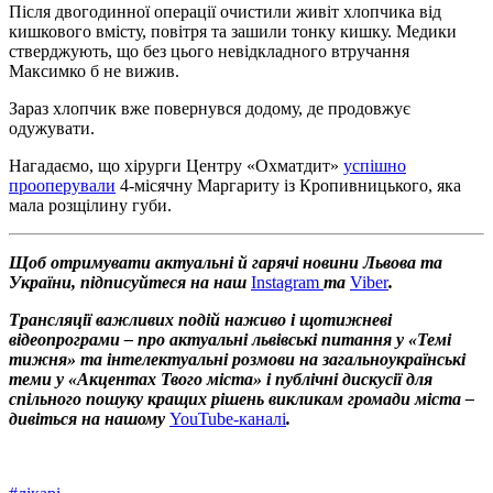
Після двогодинної операції очистили живіт хлопчика від
кишкового вмісту, повітря та зашили тонку кишку. Медики
стверджують, що без цього невідкладного втручання
Максимко б не вижив.
Зараз хлопчик вже повернувся додому, де продовжує
одужувати.
Нагадаємо, що хірурги Центру «Охматдит»
успішно
прооперували
4-місячну Маргариту із Кропивницького, яка
мала розщілину губи.
Щоб отримувати актуальні й гарячі новини Львова та
України, підписуйтеся на наш
Instagram
та
Viber
.
Трансляції важливих подій наживо і щотижневі
відеопрограми – про актуальні львівські питання у «Темі
тижня» та інтелектуальні розмови на загальноукраїнські
теми у «Акцентах Твого міста» і публічні дискусії для
спільного пошуку кращих рішень викликам громади міста –
дивіться на нашому
YouTube-каналі
.