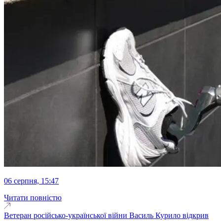
06 серпня, 15:47
Читати повністю
Ветеран російсько-української війни Василь Курило відкрив