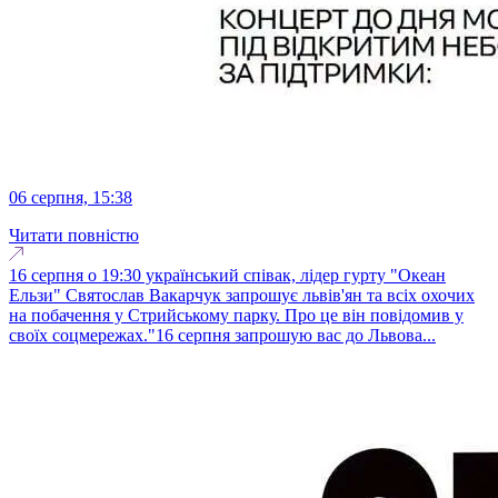
06 серпня, 15:38
Читати повністю
16 серпня о 19:30 український співак, лідер гурту "Океан
Ельзи" Святослав Вакарчук запрошує львів'ян та всіх охочих
на побачення у Стрийському парку. Про це він повідомив у
своїх соцмережах."16 серпня запрошую вас до Львова...