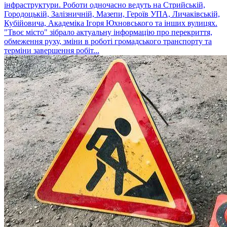
інфраструктури. Роботи одночасно ведуть на Стрийській,
Городоцькій, Залізничній, Мазепи, Героїв УПА, Личаківській,
Кубійовича, Академіка Ігоря Юхновського та інших вулицях.
"Твоє місто" зібрало актуальну інформацію про перекриття,
обмеження руху, зміни в роботі громадського транспорту та
терміни завершення робіт...