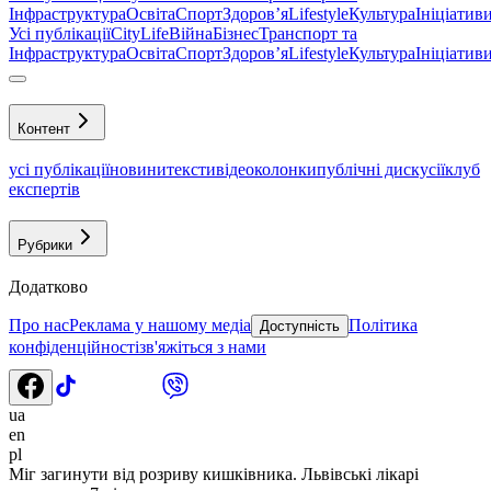
Інфраструктура
Освіта
Спорт
Здоровʼя
Lifestyle
Культура
Ініціатив
Усі публікації
CityLife
Війна
Бізнес
Транспорт та
Інфраструктура
Освіта
Спорт
Здоровʼя
Lifestyle
Культура
Ініціатив
Контент
усі публікації
новини
тексти
відео
колонки
публічні дискусії
клуб
експертів
Рубрики
Додатково
Про нас
Реклама у нашому медіа
Політика
Доступність
конфіденційності
зв'яжіться з нами
ua
en
pl
Міг загинути від розриву кишківника. Львівські лікарі