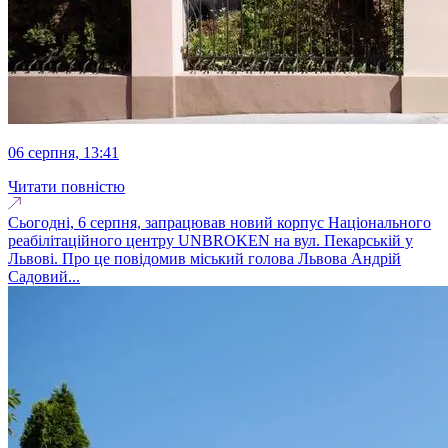
06 серпня, 13:41
Читати повністю
Сьогодні, 6 серпня, запрацював новий корпус Національного
реабілітаційного центру UNBROKEN на вул. Пекарській у
Львові. Про це повідомив міський голова Львова Андрій
Садовий...