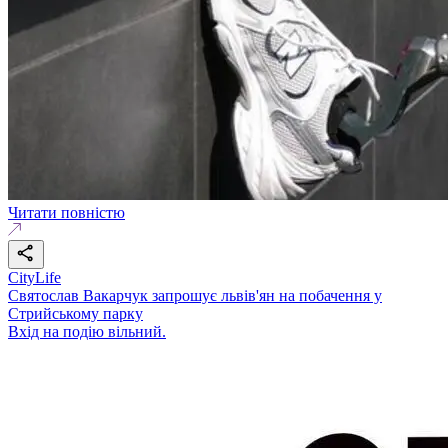
Читати повністю
CityLife
Святослав Вакарчук запрошує львів'ян на побачення у
Стрийському парку
Вхід на подію вільний.