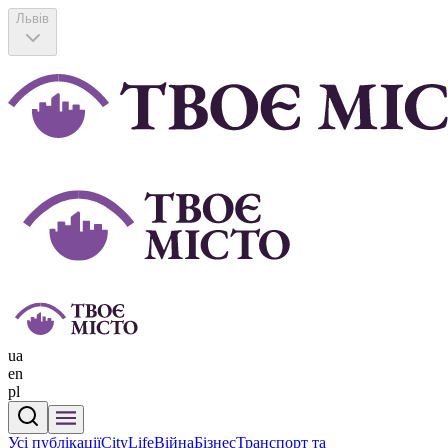
Львів
ua
en
pl
Усі публікації
CityLife
Війна
Бізнес
Транспорт та