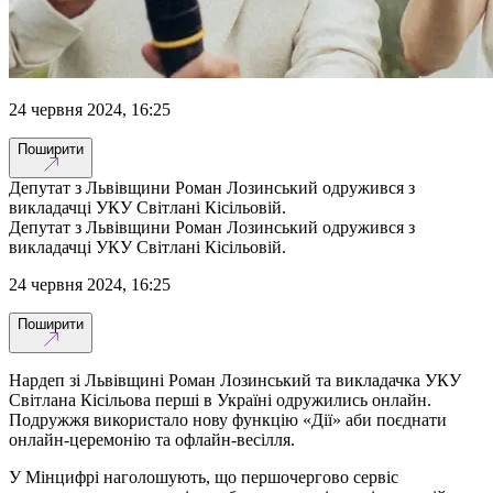
24 червня 2024, 16:25
Поширити
Депутат з Львівщини Роман Лозинський одружився з
викладачці УКУ Світлані Кісільовій.
Депутат з Львівщини Роман Лозинський одружився з
викладачці УКУ Світлані Кісільовій.
24 червня 2024, 16:25
Поширити
Нардеп зі Львівщині Роман Лозинський та викладачка УКУ
Світлана Кісільова перші в Україні одружились онлайн.
Подружжя використало нову функцію «Дії» аби поєднати
онлайн-церемонію та офлайн-весілля.
У Мінцифрі наголошують, що першочергово сервіс