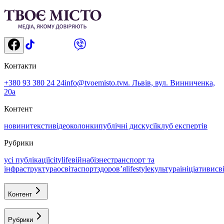
Контакти
+380 93 380 24 24
info@tvoemisto.tv
м. Львів, вул. Винниченка,
20а
Контент
новини
тексти
відео
колонки
публічні дискусії
клуб експертів
Рубрики
усі публікації
citylife
війна
бізнес
транспорт та
інфраструктура
освіта
спорт
здоровʼя
lifestyle
культура
ініціативи
св
Контент
Рубрики