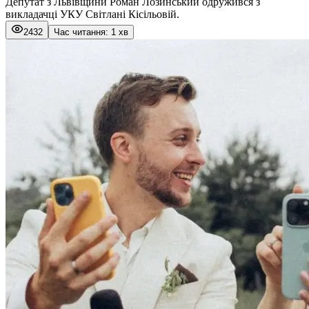
Депутат з Львівщини Роман Лозинський одружився з
викладачці УКУ Світлані Кісільовій.
2432
Час читання: 1 хв