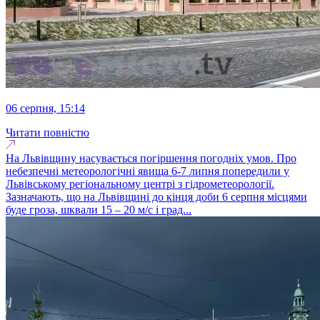
06 серпня, 15:14
Читати повністю
На Львівщину насувається погіршення погодніх умов. Про
небезпечні метеорологічні явища 6-7 липня попередили у
Львівському регіональному центрі з гідрометеорології.
Зазначають, що на Львівщині до кінця доби 6 серпня місцями
буде гроза, шквали 15 – 20 м/с і град...