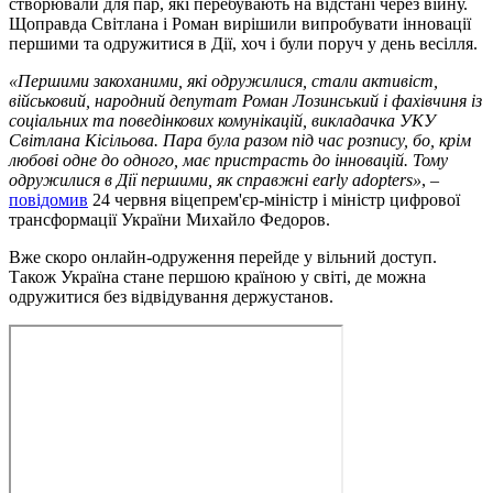
створювали для пар, які перебувають на відстані через війну.
Щоправда Світлана і Роман вирішили випробувати інновації
першими та одружитися в Дії, хоч і були поруч у день весілля.
«Першими закоханими, які одружилися, стали активіст,
військовий, народний депутат Роман Лозинський і фахівчиня із
соціальних та поведінкових комунікацій, викладачка УКУ
Світлана Кісільова. Пара була разом під час розпису, бо, крім
любові одне до одного, має пристрасть до інновацій. Тому
одружилися в Дії першими, як справжні early adopters»
, –
повідомив
24 червня віцепрем'єр-міністр і міністр цифрової
трансформації України Михайло Федоров.
Вже скоро онлайн-одруження перейде у вільний доступ.
Також Україна стане першою країною у світі, де можна
одружитися без відвідування держустанов.