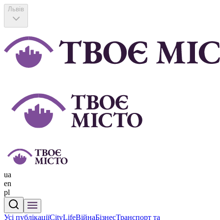
Львів
ua
en
pl
Усі публікації
CityLife
Війна
Бізнес
Транспорт та