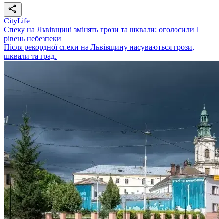
CityLife
Спеку на Львівщині змінять грози та шквали: оголосили І
рівень небезпеки
Після рекордної спеки на Львівщину насуваються грози,
шквали та град.