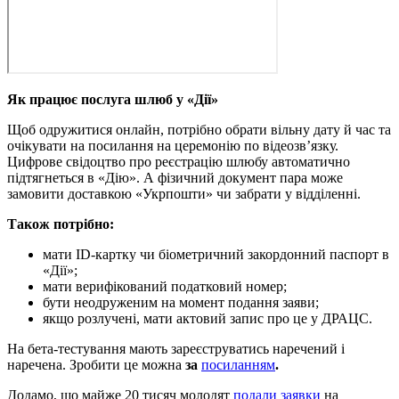
Як працює послуга шлюб у «Дії»
Щоб одружитися онлайн, потрібно обрати вільну дату й час та
очікувати на посилання на церемонію по відеозвʼязку.
Цифрове свідоцтво про реєстрацію шлюбу автоматично
підтягнеться в «Дію». А фізичний документ пара може
замовити доставкою «Укрпошти» чи забрати у відділенні.
Також потрібно:
мати ID-картку чи біометричний закордонний паспорт в
«Дії»;
мати верифікований податковий номер;
бути неодруженим на момент подання заяви;
якщо розлучені, мати актовий запис про це у ДРАЦС.
На бета-тестування мають зареєструватись наречений і
наречена. Зробити це можна
за
посиланням
.
Додамо, що майже 20 тисяч молодят
подали заявки
на