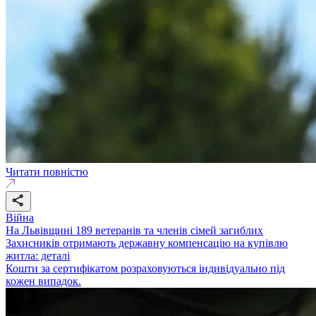
Читати повністю
Війна
На Львівщині 189 ветеранів та членів сімей загиблих
Захисників отримають державну компенсацію на купівлю
житла: деталі
Кошти за сертифікатом розраховуються індивідуально під
кожен випадок.