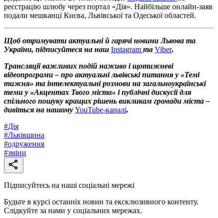
реєстрацію шлюбу через портал «Дія». Найбільше онлайн-заяв
подали мешканці Києва, Львівської та Одеської областей.
Щоб отримувати актуальні й гарячі новини Львова та
України, підписуйтеся на наш
Instagram
та
Viber
.
Трансляції важливих подій наживо і щотижневі
відеопрограми – про актуальні львівські питання у «Темі
тижня» та інтелектуальні розмови на загальноукраїнські
теми у «Акцентах Твого міста» і публічні дискусії для
спільного пошуку кращих рішень викликам громади міста –
дивіться на нашому
YouTube-каналі
.
#
Дія
#
Львівщина
#
одруження
#
зміни
Підписуйтесь на наші соціальні мережі
Будьте в курсі останніх новин та ексклюзивного контенту.
Слідкуйте за нами у соціальних мережах.