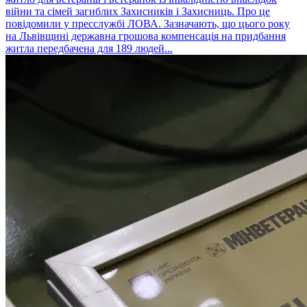
війни та сімей загиблих Захисників і Захисниць. Про це
повідомили у пресслужбі ЛОВА. Зазначають, що цього року
на Львівщині державна грошова компенсація на придбання
житла передбачена для 189 людей...