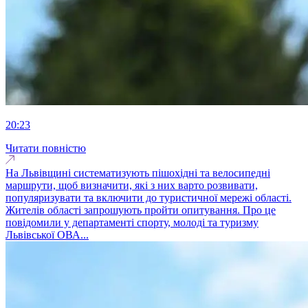
20:23
Читати повністю
На Львівщині систематизують пішохідні та велосипедні
маршрути, щоб визначити, які з них варто розвивати,
популяризувати та включити до туристичної мережі області.
Жителів області запрошують пройти опитування. Про це
повідомили у департаменті спорту, молоді та туризму
Львівської ОВА...