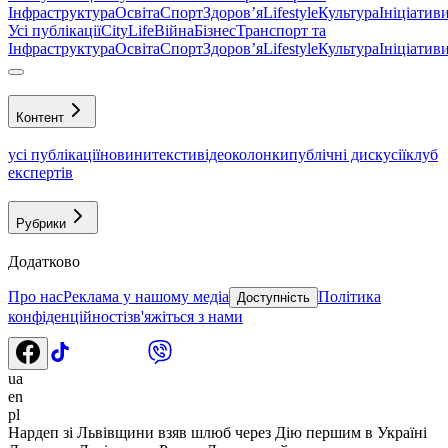
Інфраструктура
Освіта
Спорт
Здоровʼя
Lifestyle
Культура
Ініціатив
Усі публікації
CityLife
Війна
Бізнес
Транспорт та
Інфраструктура
Освіта
Спорт
Здоровʼя
Lifestyle
Культура
Ініціатив
Контент
усі публікації
новини
тексти
відео
колонки
публічні дискусії
клуб
експертів
Рубрики
Додатково
Про нас
Реклама у нашому медіа
Політика
Доступність
конфіденційності
зв'яжіться з нами
ua
en
pl
Нардеп зі Львівщини взяв шлюб через Дію першим в Україні