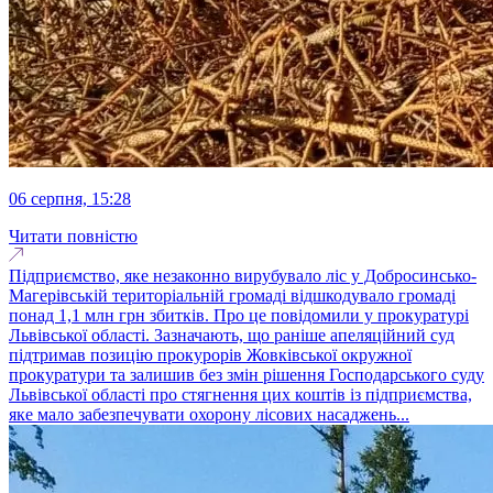
06 серпня, 15:28
Читати повністю
Підприємство, яке незаконно вирубувало ліс у Добросинсько-
Магерівській територіальній громаді відшкодувало громаді
понад 1,1 млн грн збитків. Про це повідомили у прокуратурі
Львівської області. Зазначають, що раніше апеляційний суд
підтримав позицію прокурорів Жовківської окружної
прокуратури та залишив без змін рішення Господарського суду
Львівської області про стягнення цих коштів із підприємства,
яке мало забезпечувати охорону лісових насаджень...