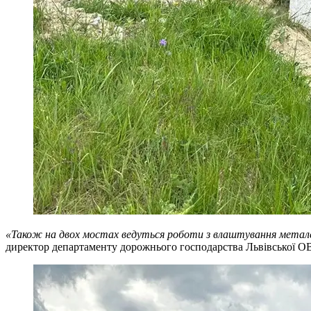
«Також на двох мостах ведуться роботи з влаштування металев
директор департаменту дорожнього господарства Львівської О