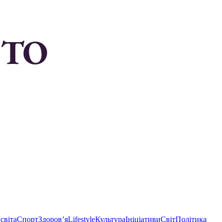
світа
Спорт
Здоровʼя
Lifestyle
Культура
Ініціативи
Світ
Політика