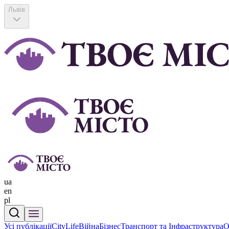
Львів
ua
en
pl
Усі публікації
CityLife
Війна
Бізнес
Транспорт та Інфраструктура
О