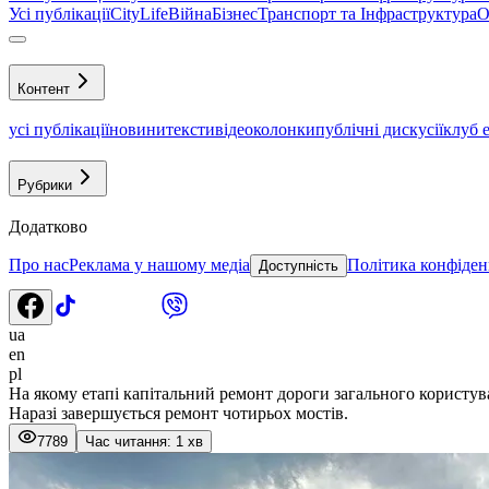
Усі публікації
CityLife
Війна
Бізнес
Транспорт та Інфраструктура
О
Контент
усі публікації
новини
тексти
відео
колонки
публічні дискусії
клуб 
Рубрики
Додатково
Про нас
Реклама у нашому медіа
Політика конфіден
Доступність
ua
en
pl
На якому етапі капітальний ремонт дороги загального користу
Наразі завершується ремонт чотирьох мостів.
7789
Час читання: 1 хв