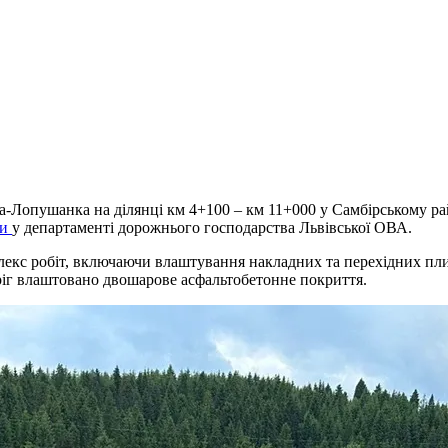
-Лопушанка на ділянці км 4+100 – км 11+000 у Самбірському ра
ли
у департаменті дорожнього господарства Львівської ОВА.
лекс робіт, включаючи влаштування накладних та перехідних плит
оріг влаштовано двошарове асфальтобетонне покриття.