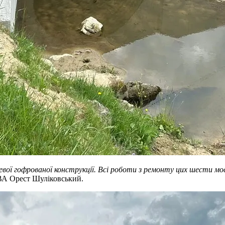
ої гофрованої конструкції. Всі роботи з ремонту цих шести мо
ВА Орест Шуліковський.