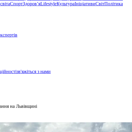
світа
Спорт
Здоровʼя
Lifestyle
Культура
Ініціативи
Світ
Політика
експертів
ційності
зв'яжіться з нами
вання на Львівщині